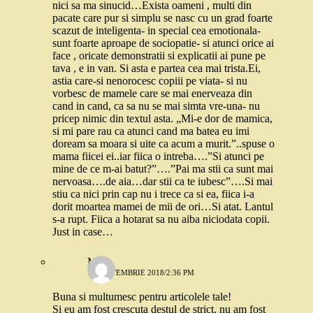
nici sa ma sinucid…Exista oameni , multi din
pacate care pur si simplu se nasc cu un grad foarte
scazut de inteligenta- in special cea emotionala-
sunt foarte aproape de sociopatie- si atunci orice ai
face , oricate demonstratii si explicatii ai pune pe
tava , e in van. Si asta e partea cea mai trista.Ei,
astia care-si nenorocesc copiii pe viata- si nu
vorbesc de mamele care se mai enerveaza din
cand in cand, ca sa nu se mai simta vre-una- nu
pricep nimic din textul asta. „Mi-e dor de mamica,
si mi pare rau ca atunci cand ma batea eu imi
doream sa moara si uite ca acum a murit.”..spuse o
mama fiicei ei..iar fiica o intreba….”Si atunci pe
mine de ce m-ai batut?”….”Pai ma stii ca sunt mai
nervoasa….de aia…dar stii ca te iubesc”….Si mai
stiu ca nici prin cap nu i trece ca si ea, fiica i-a
dorit moartea mamei de mii de ori…Si atat. Lantul
s-a rupt. Fiica a hotarat sa nu aiba niciodata copii.
Just in case…
Mari
18 SEPTEMBRIE 2018/2:36 PM
Buna si multumesc pentru articolele tale!
Si eu am fost crescuta destul de strict, nu am fost