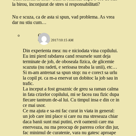
la birou, inconjurat de stres si responsabilitati?
Nu e scuza, ca de asta si spun, vad problema. As vrea
dar nu stiu cum…
C
6 IUNIE 2017/10:15 AM
Din experienta mea: nu e niciodata vina copilului.
Eu imi pierd rabdarea cand resursele sunt deja
terminate de job, de oboseala fizica, de glicemie
scazuta (nu radeti, e serioasa treaba la unii), etc…
Si m-am antrenat sa spun stop: nu e corect sa urlu
la copil pt. ca m-a enervat un dobitoc la job sau in
trafic.
La inceput a fost groaznic de greu sa raman calma
in fata crizelor copilului, mi se facea rau fizic dupa
fiecare tantrum de-al lui. Cu timpul insa e din ce in
ce mai usor.
Ce ma ajuta e sa-mi fac curat in viata in general:
un job care imi place si care nu ma streseaza chiar
daca banii sunt mai putini, evit oamenii care ma
enerveaza, nu ma preocup de parerea celor din jur,
fac minimul de curatenie, vara nu gatesc aproape