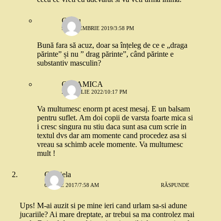
Gociu
9 SEPTEMBRIE 2019/3:58 PM
Bună fara să acuz, doar sa înțeleg de ce e „draga
părinte” și nu ” drag părinte”, când părinte e
substantiv masculin?
O MAMICA
27 APRILIE 2022/10:17 PM
Va multumesc enorm pt acest mesaj. E un balsam
pentru suflet. Am doi copii de varsta foarte mica si
i cresc singura nu stiu daca sunt asa cum scrie in
textul dvs dar am momente cand procedez asa si
vreau sa schimb acele momente. Va multumesc
mult !
Gabriela
6 IUNIE 2017/7:58 AM
RĂSPUNDE
Ups! M-ai auzit si pe mine ieri cand urlam sa-si adune
jucariile? Ai mare dreptate, ar trebui sa ma controlez mai