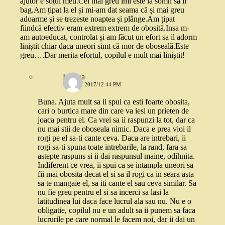
ajutor e soțul meu.Cel mai greu îmi este la somn să îl
bag.Am țipat la el și mi-am dat seama că și mai greu
adoarme și se trezeste noaptea și plânge.Am țipat
fiindcă efectiv eram extrem extrem de obosită.Insa m-
am autoeducat, controlat și am făcut un efort sa il adorm
liniștit chiar daca uneori simt că mor de oboseală.Este
greu….Dar merita efortul, copilul e mult mai liniștit!
Liliana
9 IUNIE 2017/12:44 PM
Buna. Ajuta mult sa ii spui ca esti foarte obosita,
cari o burtica mare din care va iesi un prieten de
joaca pentru el. Ca vrei sa ii raspunzi la tot, dar ca
nu mai stii de oboseala nimic. Daca e prea vioi il
rogi pe el sa-ti cante ceva. Daca are intrebari, ii
rogi sa-ti spuna toate intrebarile, la rand, fara sa
astepte raspuns si ii dai raspunsul maine, odihnita.
Indiferent ce vrea, ii spui ca se intampla uneori sa
fii mai obosita decat el si sa il rogi ca in seara asta
sa te mangaie el, sa iti cante el sau ceva similar. Sa
nu fie greu pentru el si sa incerci sa lasi la
latitudinea lui daca face lucrul ala sau nu. Nu e o
obligatie, copilul nu e un adult sa ii punem sa faca
lucrurile pe care normal le facem noi, dar ii dai un