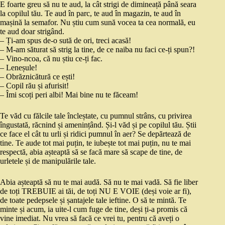
E foarte greu să nu te aud, la cât strigi de dimineață până seara
la copilul tău. Te aud în parc, te aud în magazin, te aud în
mașină la semafor. Nu știu cum sună vocea ta cea normală, eu
te aud doar strigând.
– Ți-am spus de-o sută de ori, treci acasă!
– M-am săturat să strig la tine, de ce naiba nu faci ce-ți spun?!
– Vino-ncoa, că nu știu ce-ți fac.
– Leneșule!
– Obrăznicătură ce ești!
– Copil rău și afurisit!
– Îmi scoți peri albi! Mai bine nu te făceam!
Te văd cu fălcile tale încleștate, cu pumnul strâns, cu privirea
îngustată, răcnind și amenințând. Și-l văd și pe copilul tău. Știi
ce face el cât tu urli și ridici pumnul în aer? Se depărtează de
tine. Te aude tot mai puțin, te iubește tot mai puțin, nu te mai
respectă, abia așteaptă să se facă mare să scape de tine, de
urletele și de manipulările tale.
Abia așteaptă să nu te mai audă. Să nu te mai vadă. Să fie liber
de toți TREBUIE ai tăi, de toți NU E VOIE (deși voie ar fi),
de toate pedepsele și șantajele tale ieftine. O să te mintă. Te
minte și acum, ia uite-l cum fuge de tine, deși ți-a promis că
vine imediat. Nu vrea să facă ce vrei tu, pentru că aveți o