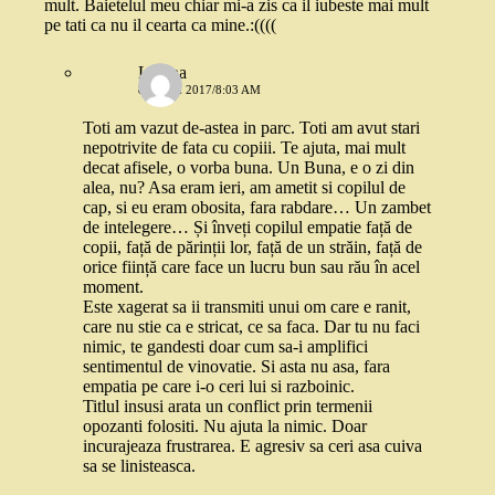
mult. Baietelul meu chiar mi-a zis ca il iubeste mai mult
pe tati ca nu il cearta ca mine.:((((
Liliana
8 IUNIE 2017/8:03 AM
Toti am vazut de-astea in parc. Toti am avut stari
nepotrivite de fata cu copiii. Te ajuta, mai mult
decat afisele, o vorba buna. Un Buna, e o zi din
alea, nu? Asa eram ieri, am ametit si copilul de
cap, si eu eram obosita, fara rabdare… Un zambet
de intelegere… Și înveți copilul empatie față de
copii, față de părinții lor, față de un străin, față de
orice ființă care face un lucru bun sau rău în acel
moment.
Este xagerat sa ii transmiti unui om care e ranit,
care nu stie ca e stricat, ce sa faca. Dar tu nu faci
nimic, te gandesti doar cum sa-i amplifici
sentimentul de vinovatie. Si asta nu asa, fara
empatia pe care i-o ceri lui si razboinic.
Titlul insusi arata un conflict prin termenii
opozanti folositi. Nu ajuta la nimic. Doar
incurajeaza frustrarea. E agresiv sa ceri asa cuiva
sa se linisteasca.