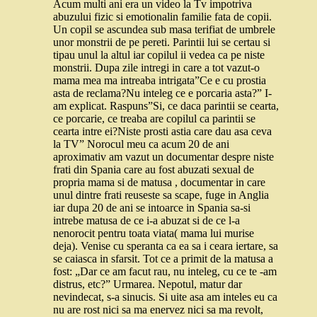
Acum multi ani era un video la Tv impotriva
abuzului fizic si emotionalin familie fata de copii.
Un copil se ascundea sub masa terifiat de umbrele
unor monstrii de pe pereti. Parintii lui se certau si
tipau unul la altul iar copilul ii vedea ca pe niste
monstrii. Dupa zile intregi in care a tot vazut-o
mama mea ma intreaba intrigata”Ce e cu prostia
asta de reclama?Nu inteleg ce e porcaria asta?” I-
am explicat. Raspuns”Si, ce daca parintii se cearta,
ce porcarie, ce treaba are copilul ca parintii se
cearta intre ei?Niste prosti astia care dau asa ceva
la TV” Norocul meu ca acum 20 de ani
aproximativ am vazut un documentar despre niste
frati din Spania care au fost abuzati sexual de
propria mama si de matusa , documentar in care
unul dintre frati reuseste sa scape, fuge in Anglia
iar dupa 20 de ani se intoarce in Spania sa-si
intrebe matusa de ce i-a abuzat si de ce l-a
nenorocit pentru toata viata( mama lui murise
deja). Venise cu speranta ca ea sa i ceara iertare, sa
se caiasca in sfarsit. Tot ce a primit de la matusa a
fost: „Dar ce am facut rau, nu inteleg, cu ce te -am
distrus, etc?” Urmarea. Nepotul, matur dar
nevindecat, s-a sinucis. Si uite asa am inteles eu ca
nu are rost nici sa ma enervez nici sa ma revolt,