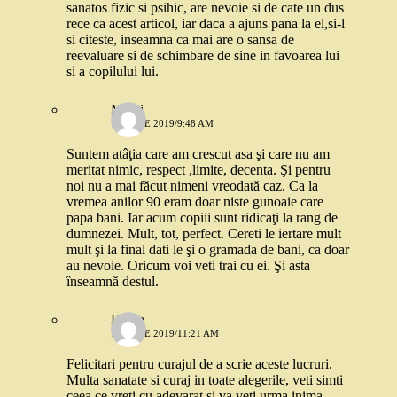
sanatos fizic si psihic, are nevoie si de cate un dus
rece ca acest articol, iar daca a ajuns pana la el,si-l
si citeste, inseamna ca mai are o sansa de
reevaluare si de schimbare de sine in favoarea lui
si a copilului lui.
Mihai
10 IULIE 2019/9:48 AM
Suntem atâţia care am crescut asa şi care nu am
meritat nimic, respect ,limite, decenta. Şi pentru
noi nu a mai făcut nimeni vreodată caz. Ca la
vremea anilor 90 eram doar niste gunoaie care
papa bani. Iar acum copiii sunt ridicaţi la rang de
dumnezei. Mult, tot, perfect. Cereti le iertare mult
mult şi la final dati le şi o gramada de bani, ca doar
au nevoie. Oricum voi veti trai cu ei. Şi asta
înseamnă destul.
Diana
14 IULIE 2019/11:21 AM
Felicitari pentru curajul de a scrie aceste lucruri.
Multa sanatate si curaj in toate alegerile, veti simti
ceea ce vreti cu adevarat si va veti urma inima.