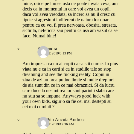
mine, orice pe lumea asta ne poate invata ceva, am
decis ca in momentul in care voi avea un copil,
daca voi avea vreodata, sa incerc sa nu il cresc cu
tipete si agresiuni indiferent de natura lor doar
pentru ca eu voi fi prea nervoasa, obosita, stresata,
sictirita, nefericita sau pentru ca asa am vazut ca se
face. Numai bine!
Alexandra
10 IULIE 2019/5:13 PM
Am impresia ca nu ai copii ca sa stii cum e. In plus
viata nu e ca in carti si ca in studiile tale so stop
dreaming and see the fucking reality. Copiii in
ziua de azi au prea putine limite si multe drepturi
de aia sunt din ce in ce mai obraznici. Si da lucru
care duce la nesimtirea lor sunt parintii slabi care
nu stiu sa se impuna. Anyways good luck with
your own kids, sigur o sa fie cei mai destepti su
cei mai cuminti ?
Palaghiu Ancuta Andreea
14 IULIE 2019/12:36 AM