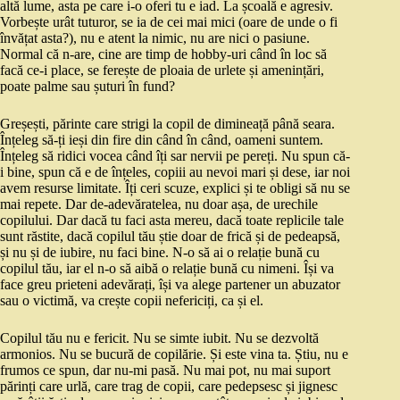
altă lume, asta pe care i-o oferi tu e iad. La școală e agresiv.
Vorbește urât tuturor, se ia de cei mai mici (oare de unde o fi
învățat asta?), nu e atent la nimic, nu are nici o pasiune.
Normal că n-are, cine are timp de hobby-uri când în loc să
facă ce-i place, se ferește de ploaia de urlete și amenințări,
poate palme sau șuturi în fund?
Greșești, părinte care strigi la copil de dimineață până seara.
Înțeleg să-ți ieși din fire din când în când, oameni suntem.
Înțeleg să ridici vocea când îți sar nervii pe pereți. Nu spun că-
i bine, spun că e de înțeles, copiii au nevoi mari și dese, iar noi
avem resurse limitate. Îți ceri scuze, explici și te obligi să nu se
mai repete. Dar de-adevăratelea, nu doar așa, de urechile
copilului. Dar dacă tu faci asta mereu, dacă toate replicile tale
sunt răstite, dacă copilul tău știe doar de frică și de pedeapsă,
și nu și de iubire, nu faci bine. N-o să ai o relație bună cu
copilul tău, iar el n-o să aibă o relație bună cu nimeni. Își va
face greu prieteni adevărați, își va alege partener un abuzator
sau o victimă, va crește copii nefericiți, ca și el.
Copilul tău nu e fericit. Nu se simte iubit. Nu se dezvoltă
armonios. Nu se bucură de copilărie. Și este vina ta. Știu, nu e
frumos ce spun, dar nu-mi pasă. Nu mai pot, nu mai suport
părinți care urlă, care trag de copii, care pedepsesc și jignesc