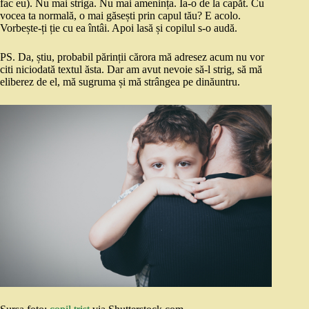
fac eu). Nu mai striga. Nu mai amenința. Ia-o de la capăt. Cu
vocea ta normală, o mai găsești prin capul tău? E acolo.
Vorbește-ți ție cu ea întâi. Apoi lasă și copilul s-o audă.
PS. Da, știu, probabil părinții cărora mă adresez acum nu vor
citi niciodată textul ăsta. Dar am avut nevoie să-l strig, să mă
eliberez de el, mă sugruma și mă strângea pe dinăuntru.