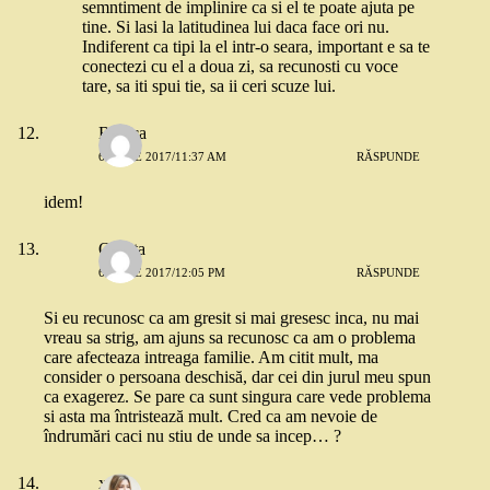
semntiment de implinire ca si el te poate ajuta pe
tine. Si lasi la latitudinea lui daca face ori nu.
Indiferent ca tipi la el intr-o seara, important e sa te
conectezi cu el a doua zi, sa recunosti cu voce
tare, sa iti spui tie, sa ii ceri scuze lui.
Bianca
6 IUNIE 2017/11:37 AM
RĂSPUNDE
idem!
Olguta
6 IUNIE 2017/12:05 PM
RĂSPUNDE
Si eu recunosc ca am gresit si mai gresesc inca, nu mai
vreau sa strig, am ajuns sa recunosc ca am o problema
care afecteaza intreaga familie. Am citit mult, ma
consider o persoana deschisă, dar cei din jurul meu spun
ca exagerez. Se pare ca sunt singura care vede problema
si asta ma întristează mult. Cred ca am nevoie de
îndrumări caci nu stiu de unde sa incep… ?
x