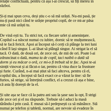
relație conflictuală, pentru că așa l-ai crescut, să fiți mereu în
război.
Și-ți mai spun ceva, deși știu c-o să mă urăști. Nu-mi pasă, ție
nu-ți pasă nici când te urăște propriul copil, de ce mi-ar păsa
mie că mă urăști tu.
De vină ești tu. Tu strici tot, cu fiecare urlet și amenințare.
Copilul s-a născut numai cu iubire, dornic să te mulțumească,
să te facă fericit. Apoi ai început să-l cerți că plânge la trei luni
când îl lași singur. L-ai lăsat să plângă singur. Ai strigat la el să
tacă. O dată, de două ori, de zece ori, de mii de ori. Poate l-ai
zdruncinat o dată,
mama ta de copil, taci naibii o dată să
dorm și eu măcar o oră, ce mi-o fi trebuit să te fac
. Apoi te-ai
simțit vinovat și ai făcut-o iar, pentru că vina duce la frustrare
și furie. Curând, n-ai mai știut să faci altceva, pentru că el,
copilul tău, a început să facă exact ce-a văzut la tine: să fie
furios, să strige, să întrețină conflict, el a crezut că așa e bine,
că asta îți dorești de la el.
Și uite așa se face că la patru ani sau la șase sau la opt, îl strigi
de zece ori și el nu răspunde. Trebuie să-l aduci la masă
târându-l prin casă. E musai să-l pedepsești ca să mănânce. Stă
numai pe telefon și tabletă, normal, are nevoie să evadeze în