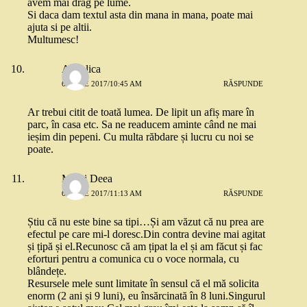
avem mai drag pe lume.
Si daca dam textul asta din mana in mana, poate mai
ajuta si pe altii.
Multumesc!
Angelica
6 IUNIE 2017/10:45 AM
RĂSPUNDE
Ar trebui citit de toată lumea. De lipit un afiș mare în
parc, în casa etc. Sa ne readucem aminte când ne mai
ieșim din pepeni. Cu multa răbdare și lucru cu noi se
poate.
Mami Deea
6 IUNIE 2017/11:13 AM
RĂSPUNDE
Știu că nu este bine sa tipi…Și am văzut că nu prea are
efectul pe care mi-l doresc.Din contra devine mai agitat
și țipă și el.Recunosc că am țipat la el și am făcut și fac
eforturi pentru a comunica cu o voce normala, cu
blândețe.
Resursele mele sunt limitate în sensul că el mă solicita
enorm (2 ani și 9 luni), eu însărcinată în 8 luni.Singurul