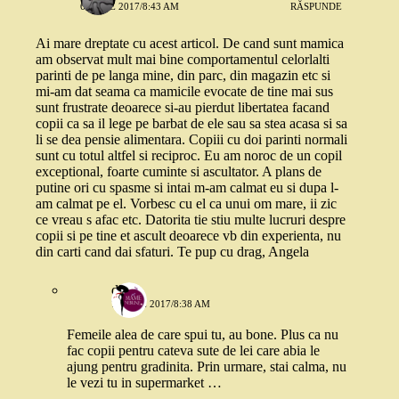
6 IUNIE 2017/8:43 AM
RĂSPUNDE
Ai mare dreptate cu acest articol. De cand sunt mamica
am observat mult mai bine comportamentul celorlalti
parinti de pe langa mine, din parc, din magazin etc si
mi-am dat seama ca mamicile evocate de tine mai sus
sunt frustrate deoarece si-au pierdut libertatea facand
copii ca sa il lege pe barbat de ele sau sa stea acasa si sa
li se dea pensie alimentara. Copiii cu doi parinti normali
sunt cu totul altfel si reciproc. Eu am noroc de un copil
exceptional, foarte cuminte si ascultator. A plans de
putine ori cu spasme si intai m-am calmat eu si dupa l-
am calmat pe el. Vorbesc cu el ca unui om mare, ii zic
ce vreau s afac etc. Datorita tie stiu multe lucruri despre
copii si pe tine et ascult deoarece vb din experienta, nu
din carti cand dai sfaturi. Te pup cu drag, Angela
diana
7 IUNIE 2017/8:38 AM
Femeile alea de care spui tu, au bone. Plus ca nu
fac copii pentru cateva sute de lei care abia le
ajung pentru gradinita. Prin urmare, stai calma, nu
le vezi tu in supermarket …