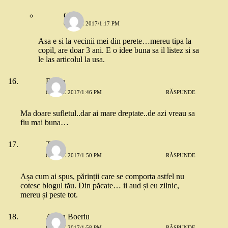
Oana
6 IUNIE 2017/1:17 PM
Asa e si la vecinii mei din perete…mereu tipa la
copil, are doar 3 ani. E o idee buna sa il listez si sa
le las articolul la usa.
Ramo
6 IUNIE 2017/1:46 PM
RĂSPUNDE
Ma doare sufletul..dar ai mare dreptate..de azi vreau sa
fiu mai buna…
Teo
6 IUNIE 2017/1:50 PM
RĂSPUNDE
Așa cum ai spus, părinții care se comporta astfel nu
cotesc blogul tău. Din păcate… ii aud și eu zilnic,
mereu și peste tot.
Adina Boeriu
6 IUNIE 2017/1:58 PM
RĂSPUNDE