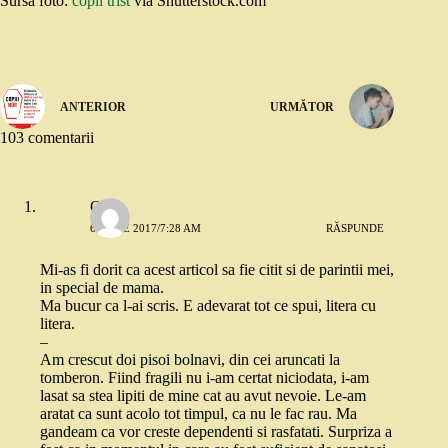
Sursa foto:
copil trist
via Shutterstock.com
ANTERIOR
URMĂTOR
103 comentarii
O.
6 IUNIE 2017/7:28 AM
RĂSPUNDE
Mi-as fi dorit ca acest articol sa fie citit si de parintii mei,
in special de mama.
Ma bucur ca l-ai scris. E adevarat tot ce spui, litera cu
litera.
–
Am crescut doi pisoi bolnavi, din cei aruncati la
tomberon. Fiind fragili nu i-am certat niciodata, i-am
lasat sa stea lipiti de mine cat au avut nevoie. Le-am
aratat ca sunt acolo tot timpul, ca nu le fac rau. Ma
gandeam ca vor creste dependenti si rasfatati. Surpriza a