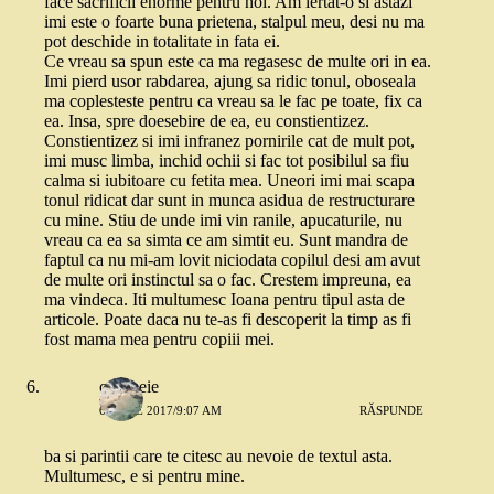
face sacrificii enorme pentru noi. Am iertat-o si astazi
imi este o foarte buna prietena, stalpul meu, desi nu ma
pot deschide in totalitate in fata ei.
Ce vreau sa spun este ca ma regasesc de multe ori in ea.
Imi pierd usor rabdarea, ajung sa ridic tonul, oboseala
ma coplesteste pentru ca vreau sa le fac pe toate, fix ca
ea. Insa, spre doesebire de ea, eu constientizez.
Constientizez si imi infranez pornirile cat de mult pot,
imi musc limba, inchid ochii si fac tot posibilul sa fiu
calma si iubitoare cu fetita mea. Uneori imi mai scapa
tonul ridicat dar sunt in munca asidua de restructurare
cu mine. Stiu de unde imi vin ranile, apucaturile, nu
vreau ca ea sa simta ce am simtit eu. Sunt mandra de
faptul ca nu mi-am lovit niciodata copilul desi am avut
de multe ori instinctul sa o fac. Crestem impreuna, ea
ma vindeca. Iti multumesc Ioana pentru tipul asta de
articole. Poate daca nu te-as fi descoperit la timp as fi
fost mama mea pentru copiii mei.
o femeie
6 IUNIE 2017/9:07 AM
RĂSPUNDE
ba si parintii care te citesc au nevoie de textul asta.
Multumesc, e si pentru mine.