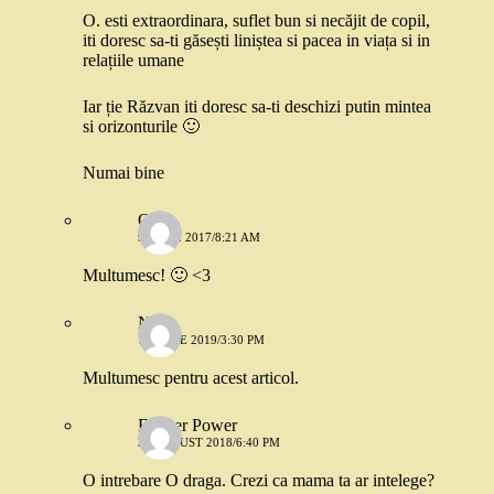
O. esti extraordinara, suflet bun si necăjit de copil,
iti doresc sa-ti găsești liniștea si pacea in viața si in
relațiile umane
Iar ție Răzvan iti doresc sa-ti deschizi putin mintea
si orizonturile 🙂
Numai bine
O.
9 IUNIE 2017/8:21 AM
Multumesc! 🙂 <3
Neli
10 IULIE 2019/3:30 PM
Multumesc pentru acest articol.
Flower Power
31 AUGUST 2018/6:40 PM
O intrebare O draga. Crezi ca mama ta ar intelege?