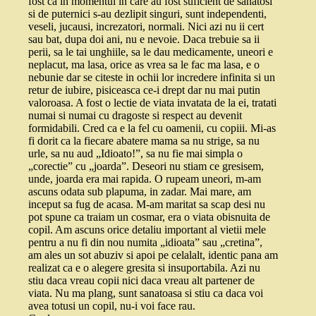
fost ca in momentul in care au fost suficient de sanatosi
si de puternici s-au dezlipit singuri, sunt independenti,
veseli, jucausi, increzatori, normali. Nici azi nu ii cert
sau bat, dupa doi ani, nu e nevoie. Daca trebuie sa ii
perii, sa le tai unghiile, sa le dau medicamente, uneori e
neplacut, ma lasa, orice as vrea sa le fac ma lasa, e o
nebunie dar se citeste in ochii lor incredere infinita si un
retur de iubire, pisiceasca ce-i drept dar nu mai putin
valoroasa. A fost o lectie de viata invatata de la ei, tratati
numai si numai cu dragoste si respect au devenit
formidabili. Cred ca e la fel cu oamenii, cu copiii. Mi-as
fi dorit ca la fiecare abatere mama sa nu strige, sa nu
urle, sa nu aud „Idioato!”, sa nu fie mai simpla o
„corectie” cu „joarda”. Deseori nu stiam ce gresisem,
unde, joarda era mai rapida. O rupeam uneori, m-am
ascuns odata sub plapuma, in zadar. Mai mare, am
inceput sa fug de acasa. M-am maritat sa scap desi nu
pot spune ca traiam un cosmar, era o viata obisnuita de
copil. Am ascuns orice detaliu important al vietii mele
pentru a nu fi din nou numita „idioata” sau „cretina”,
am ales un sot abuziv si apoi pe celalalt, identic pana am
realizat ca e o alegere gresita si insuportabila. Azi nu
stiu daca vreau copii nici daca vreau alt partener de
viata. Nu ma plang, sunt sanatoasa si stiu ca daca voi
avea totusi un copil, nu-i voi face rau.