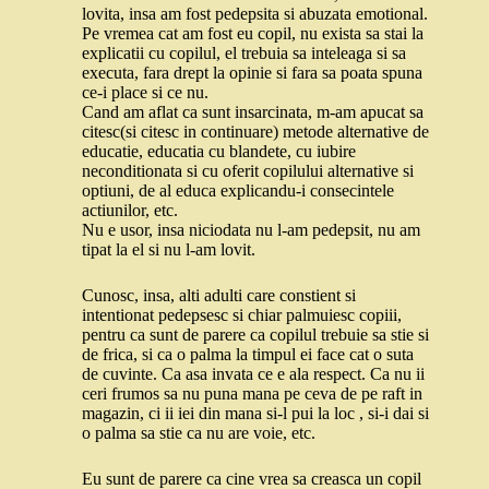
lovita, insa am fost pedepsita si abuzata emotional.
Pe vremea cat am fost eu copil, nu exista sa stai la
explicatii cu copilul, el trebuia sa inteleaga si sa
executa, fara drept la opinie si fara sa poata spuna
ce-i place si ce nu.
Cand am aflat ca sunt insarcinata, m-am apucat sa
citesc(si citesc in continuare) metode alternative de
educatie, educatia cu blandete, cu iubire
neconditionata si cu oferit copilului alternative si
optiuni, de al educa explicandu-i consecintele
actiunilor, etc.
Nu e usor, insa niciodata nu l-am pedepsit, nu am
tipat la el si nu l-am lovit.
Cunosc, insa, alti adulti care constient si
intentionat pedepsesc si chiar palmuiesc copiii,
pentru ca sunt de parere ca copilul trebuie sa stie si
de frica, si ca o palma la timpul ei face cat o suta
de cuvinte. Ca asa invata ce e ala respect. Ca nu ii
ceri frumos sa nu puna mana pe ceva de pe raft in
magazin, ci ii iei din mana si-l pui la loc , si-i dai si
o palma sa stie ca nu are voie, etc.
Eu sunt de parere ca cine vrea sa creasca un copil