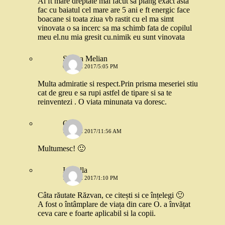
Ai ft mare dreptate mai facut sa plang exact asta
fac cu baiatul cel mare are 5 ani e ft energic face
boacane si toata ziua vb rastit cu el ma simt
vinovata o sa incerc sa ma schimb fata de copilul
meu el.nu mia gresit cu.nimik eu sunt vinovata
Sorina Melian
6 IUNIE 2017/5:05 PM
Multa admiratie si respect.Prin prisma meseriei stiu
cat de greu e sa rupi astfel de tipare si sa te
reinventezi . O viata minunata va doresc.
O.
7 IUNIE 2017/11:56 AM
Multumesc! 🙂
Izabella
7 IUNIE 2017/1:10 PM
Câta răutate Răzvan, ce citești si ce înțelegi 🙂
A fost o întâmplare de viața din care O. a învățat
ceva care e foarte aplicabil si la copii.