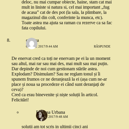
deloc, nu mai cumpar obiecte, haine, stam cat mai
mult in liniste si natura si, cel mai important „fug
de acasa” cat de des pot (la sala, la plimbare, la
magazinul din colt, conferinte la munca, etc).
Toate astea ma ajuta sa raman cu rezerve ca sa fac
fata copilului.
cristina
6 IUNIE 2017/9:44 AM
RĂSPUNDE
De enervat cred ca toți ne enervam pe ei la un moment
sau altul, mai rar sau mai des, mai mult sau mai puțin.
Dar depinde de noi cum gestionam stările astea.
Explodam? Disimulam? Sau ne reglam tonul și îi
spunem frumos ce ne deranjează la ei (așa cum ne-ar
place și noua sa procedeze ei când sunt deranjați de
ceva)?
Cred ca erau binevenite și niște soluții în articol.
Felicitări!
Printesa Urbana
6 IUNIE 2017/9:48 AM
solutii am tot scris in ultimii cinci ani