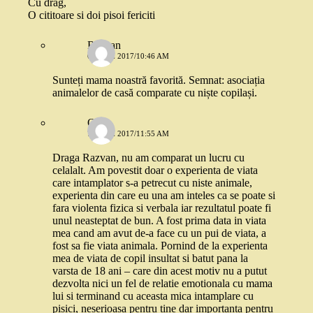
Cu drag,
O cititoare si doi pisoi fericiti
Razvan
6 IUNIE 2017/10:46 AM
Sunteți mama noastră favorită. Semnat: asociația
animalelor de casă comparate cu niște copilași.
O.
7 IUNIE 2017/11:55 AM
Draga Razvan, nu am comparat un lucru cu
celalalt. Am povestit doar o experienta de viata
care intamplator s-a petrecut cu niste animale,
experienta din care eu una am inteles ca se poate si
fara violenta fizica si verbala iar rezultatul poate fi
unul neasteptat de bun. A fost prima data in viata
mea cand am avut de-a face cu un pui de viata, a
fost sa fie viata animala. Pornind de la experienta
mea de viata de copil insultat si batut pana la
varsta de 18 ani – care din acest motiv nu a putut
dezvolta nici un fel de relatie emotionala cu mama
lui si terminand cu aceasta mica intamplare cu
pisici, neserioasa pentru tine dar importanta pentru