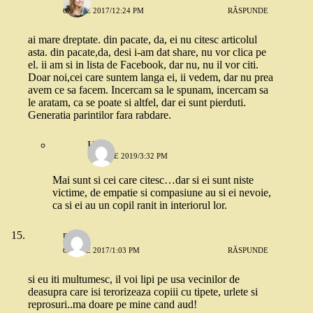
6 IUNIE 2017/12:24 PM
RĂSPUNDE
ai mare dreptate. din pacate, da, ei nu citesc articolul
asta. din pacate,da, desi i-am dat share, nu vor clica pe
el. ii am si in lista de Facebook, dar nu, nu il vor citi.
Doar noi,cei care suntem langa ei, ii vedem, dar nu prea
avem ce sa facem. Incercam sa le spunam, incercam sa
le aratam, ca se poate si altfel, dar ei sunt pierduti.
Generatia parintilor fara rabdare.
H
10 IULIE 2019/3:32 PM
Mai sunt si cei care citesc…dar si ei sunt niste
victime, de empatie si compasiune au si ei nevoie,
ca si ei au un copil ranit in interiorul lor.
paula
6 IUNIE 2017/1:03 PM
RĂSPUNDE
si eu iti multumesc, il voi lipi pe usa vecinilor de
deasupra care isi terorizeaza copiii cu tipete, urlete si
reprosuri..ma doare pe mine cand aud!