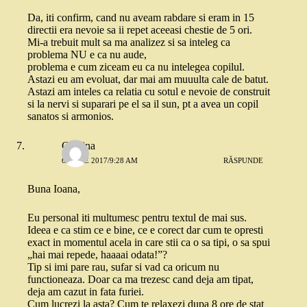
Da, iti confirm, cand nu aveam rabdare si eram in 15
directii era nevoie sa ii repet aceeasi chestie de 5 ori.
Mi-a trebuit mult sa ma analizez si sa inteleg ca
problema NU e ca nu aude,
problema e cum ziceam eu ca nu intelegea copilul.
Astazi eu am evoluat, dar mai am muuulta cale de batut.
Astazi am inteles ca relatia cu sotul e nevoie de construit
si la nervi si suparari pe el sa il sun, pt a avea un copil
sanatos si armonios.
Cristina
6 IUNIE 2017/9:28 AM
RĂSPUNDE
Buna Ioana,
Eu personal iti multumesc pentru textul de mai sus.
Ideea e ca stim ce e bine, ce e corect dar cum te opresti
exact in momentul acela in care stii ca o sa tipi, o sa spui
„hai mai repede, haaaai odata!”?
Tip si imi pare rau, sufar si vad ca oricum nu
functioneaza. Doar ca ma trezesc cand deja am tipat,
deja am cazut in fata furiei.
Cum lucrezi la asta? Cum te relaxezi dupa 8 ore de stat