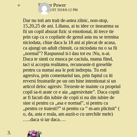
Flower Power
31 AUGUST 2018/6:12 PM
Dar nu toti am trait de-astea zilnic, non-stop,
15,20,25 de ani. Liliana, ai tu idee ce inseamna sa
fii un copil abuzat fizic si emotional, iti trece tie
prin cap ca o copilarie de genul asta nu se termina
niciodata, chiar daca la 18 ani ai plecat de acasa,
ca ajungi un adult chinuit, ca niciodata nu o sa fii
„normal”? Raspunsul ti-l dau tot eu :Nu, n-ai.
Daca te simti cu musca pe caciula, mama fiind,
taci si accepta realitatea, recunoaste-ti greselile
pentru ca numai asa le poti indrepta. Tu esti
agresiva, prin comentariul tau, prin faptul ca iti
reversi frustrarile pe un om bine intentionat si un
articol deloc agresiv. Trezeste-te inainte ca propriul
copil sa-ti arate ce e aia „agresivitate”. Daca copiii
ar fi facuti din iubire de copii si nu din iubire de
sine si pentru ca „asa e normal”, si pentru ca
„pentru ce traiesti?” si pentru ca ” m-am plictisit” (
o, da, asta e reala, am auzit-o cu urechile mele)
…..daca si iar daca….
Angela