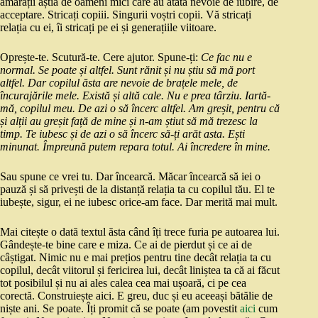
amărâții ăștia de oameni mici care au atâta nevoie de iubire, de
acceptare. Stricați copiii. Singurii voștri copii. Vă stricați
relația cu ei, îi stricați pe ei și generațiile viitoare.
Oprește-te. Scutură-te. Cere ajutor. Spune-ți:
Ce fac nu e
normal. Se poate și altfel. Sunt rănit și nu știu să mă port
altfel. Dar copilul ăsta are nevoie de brațele mele, de
încurajările mele. Există și altă cale. Nu e prea târziu. Iartă-
mă, copilul meu. De azi o să încerc altfel. Am greșit, pentru că
și alții au greșit față de mine și n-am știut să mă trezesc la
timp. Te iubesc și de azi o să încerc să-ți arăt asta. Ești
minunat. Împreună putem repara totul. Ai încredere în mine.
Sau spune ce vrei tu. Dar încearcă. Măcar încearcă să iei o
pauză și să privești de la distanță relația ta cu copilul tău. El te
iubește, sigur, ei ne iubesc orice-am face. Dar merită mai mult.
Mai citește o dată textul ăsta când îți trece furia pe autoarea lui.
Gândește-te bine care e miza. Ce ai de pierdut și ce ai de
câștigat. Nimic nu e mai prețios pentru tine decât relația ta cu
copilul, decât viitorul și fericirea lui, decât liniștea ta că ai făcut
tot posibilul și nu ai ales calea cea mai ușoară, ci pe cea
corectă. Construiește aici. E greu, duc și eu aceeași bătălie de
niște ani. Se poate. Îți promit că se poate (am povestit
aici
cum