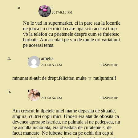
Angela
7 IUNIE 2017/6:10 PM
Nu le vad in supermarket, ci in parc sau la locurile
de joaca cu cei mici la care tipa si in acelasi timp
vb la telefon cu prietenele despre cum se fraieresc
barbatii. Am asculatt pe viu de multe ori variatiuni
pe aceeasi tema.
mitre camelia
6 IUNIE 2017/8:53 AM
RĂSPUNDE
minunat si-atât de drept,felicitari multe ☆ mulțumim!!
Lavi
6 IUNIE 2017/8:54 AM
RĂSPUNDE
Am crescut in tipetele unei mame depasita de situatie,
singura, cu trei copii mici. Unoeri era atat de obosita ca
devenea aproape isterica, ne palmuia si ne pedepsea, nu
ne asculta niciodata, era obsedata de curatenie si de
facut mancare. Ne iubeste insa ca pe ochii din cap si