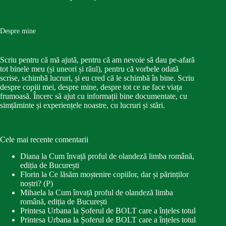
Despre mine
Scriu pentru că mă ajută, pentru că am nevoie să dau pe-afară
tot binele meu (și uneori și răul), pentru că vorbele odată
scrise, schimbă lucruri, și eu cred că le schimbă în bine. Scriu
despre copiii mei, despre mine, despre tot ce ne face viața
frumoasă. Încerc să ajut cu informații bine documentate, cu
simțăminte și experiențele noastre, cu lucruri și stări.
Cele mai recente comentarii
Diana
la
Cum învață proful de olandeză limba română,
ediția de București
Florin
la
Ce lăsăm moștenire copiilor, dar și părinților
noștri? (P)
Mihaela
la
Cum învață proful de olandeză limba
română, ediția de București
Printesa Urbana
la
Șoferul de BOLT care a înțeles totul
Printesa Urbana
la
Șoferul de BOLT care a înțeles totul