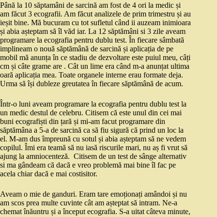
Până la 10 săptamâni de sarcină am fost de 4 ori la medic și
am făcut 3 ecografii. Am făcut analizele de prim trimestru și au
ieșit bine. Mă bucuram cu tot sufletul când ii auzeam inimioara
și abia așteptam să îl văd iar. La 12 săptămâni si 3 zile aveam
programare la ecografia pentru dublu test. În fiecare sâmbată
implineam o nouă săptămână de sarcină și aplicația de pe
mobil mă anunța în ce stadiu de dezvoltare este puiul meu, câți
cm și câte grame are . Cât un lime era când m-a anunțat ultima
oară aplicația mea. Toate organele interne erau formate deja.
Urma să își dubleze greutatea în fiecare săptămână de acum.
Într-o luni aveam programare la ecografia pentru dublu test la
un medic destul de celebru. Citisem că este unul din cei mai
buni ecografiști din țară și mi-am facut programare din
săptămâna a 5-a de sarcină ca să fiu sigură că prind un loc la
el. M-am dus împreună cu sotul și abia așteptam să ne vedem
copilul. Îmi era teamă să nu iasă riscurile mari, nu aș fi vrut să
ajung la amniocenteză. Citisem de un test de sânge alternativ
si ma gândeam că dacă e vreo problemă mai bine îl fac pe
acela chiar dacă e mai costisitor.
Aveam o mie de ganduri. Eram tare emoționați amândoi și nu
am scos prea multe cuvinte cât am așteptat să intram. Ne-a
chemat înăuntru și a început ecografia. S-a uitat câteva minute,