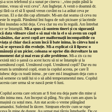
și-a scos telefonul și a sunat pe cineva : „vino puțin până la
mine, vreau să vezi ceva”. Am înghețat. A venit o doamnă dr.
și fără ca el să îi spună vreun cuvânt ea i-a arătat ceva pe
ecran. El a dat din cap afirmativ. Mi-am dat seama că ceva nu
este în regulă. Pământul îmi fugea de sub picioare și lacrimile
îmi inundau ochii deja. Ceva clar nu era în regulă. Am întrebat
ce se întamplă.
Mi-a spus că suntem tineri și cu siguranță
că data viitoare când o să mai vin la el o să avem un copil
sănătos, dar acest copil are malformații incompatibile cu
viața și chiar dacă acum încă îi bate inima, în câteva luni o
să se oprească din evoluție. Mi-a explicat că îi lipsesc o
mânuță și un picior, coloana se oprise din dezvoltare la un
moment dat și mai erau și alte probleme.
Mi-a zis ca nu
există nici o șansă ca acest lucru să ni se întample și la
următorul copil. Următorul copil. Următorul copil? Dar eu nu
eram la următorul copil, eram la copilul acesta, pe care îl
iubesc deja cu toată inima , pe care mi-l imaginam deja cum o
să semene cu tatăl lui si o să aibă temperamentul meu. Copilul
acesta care urma să se nască peste 6 luni.
Copilul acesta care oricum ar fi fost era deja parte din mine și
din inima mea. Am început să plâng. Nu știu cum am ajuns la
mașină cu soțul meu. Am stat acolo o vreme plângând
amandoi. Suferind în tăcere. Simțeam efectiv cum se rupe
ceva în mine de durere. Au urmat mai târziu întrebarile. De ce