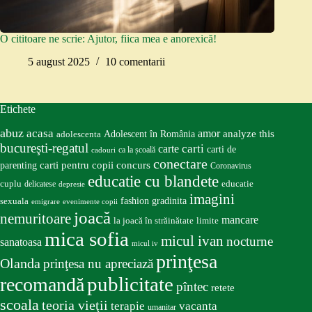
O cititoare ne scrie: Ajutor, fiica mea e anorexică!
5 august 2025
10 comentarii
Etichete
abuz
acasa
amor
Adolescent în România
analyze this
adolescenta
bucureşti-regatul
carte
carti
carti de
ca la școală
cadouri
conectare
carti pentru copii
concurs
parenting
Coronavirus
educatie cu blandete
educatie
cuplu
delicatese
depresie
imagini
fashion
gradinita
sexuala
emigrare
evenimente copii
joacă
nemuritoare
mancare
la joacă în străinătate
limite
mica sofia
micul ivan
nocturne
sanatoasa
micul iv
prinţesa
Olanda
prinţesa nu apreciază
publicitate
recomandă
pîntec
retete
scoala
teoria vieţii
terapie
vacanta
umanitar