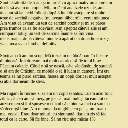
Sunt căsătorită de 5 ani și în urmă cu aproximativ un an ne-am
decis să avem un copil . Mi-am făcut analizele uzuale, am
început să iau acid folic și după 8 luni de așteptare și multe
teste de sarcină negative (nu aveam răbdare) a venit minunea!
Am visat că aveam un test de sarcină pozitiv și mi se părea
prea frumos ca să fie adevărat. Am așteptat câteva zile și am
cumpărat totuși un test de sarcină înainte să îmi vină
menstruația, după câteva minute a apărut o a doua linie roz și
viața mea s-a schimbat definitiv.
Simțeam că am un scop. Mă trezeam nerăbdătoare în fiecare
dimineață. Îmi doream mai mult ca orice să fie totul bine.
Făceam calcule. Când o să se nască, câte săptămâni de sarcină
o să am de Crăciun, ce mobilă o să îi luăm in cameră. Îmi era
teamă să nu pierd sarcina, fusese un copil dorit și mult așteptat
și abia dormeam de stres.
Mă rugam în fiecare zi să am un copil sănătos. Luam acid folic
zilnic , încercam să merg pe jos cât mai mult și făceam tot ce
auzisem eu și îmi spusese medicul că e bine sa faci ca sarcina
să decurgă bine. Am renunțat la unghiile cu gel și nu m-am
mai vopsit. Erau doar mituri, cu siguranță, dar am zis să fac
totul ca la carte. Să fie bine. Să nu risc nici măcar 1%.