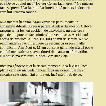
eu? De ce copilul meu? De ce? Ce am facut gresit? Ce puteam
face sa previn? Iar lacrimi. Iar întrebari . Am mers la doctorii
care îmi urmărea sarcina.
M-a internat în spital. M-au vazut alți patru medici în
consultații diferite. Aceeași părere. Același diagnostic. Câteva
răspunsuri: a fost un accident de dezvoltare, nu este ceva
genetic, nu puteam face nimic să prevenim asta. Accidentul
acesta de produce la 1 din 100 000 de mii de sarcini. Mi s-a
recomandat să fac întrerupere de sarcina ca sa previn alte
complicații. Am făcut-o. M-am consolat gândindu-mă că poate
copilul meu suferea și avea dureri din cauza malformațiilor.
Nu pot să mă iert totusi fiindcă i-am luat viața.
Încă mă gândesc la el în fiecare moment. Încă îl visez. Încă
plâng când nu mă vede nimeni. Încă mă doare lipsa lui și
calculez câte săptamâni ar fi avut. Încă mă întreb de ce.