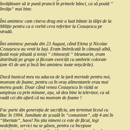
învățătoare să le pună pruncii în primele bănci, ca să poată “
învăța“ mai bine.
Îmi amintesc cum cineva drag mie a luat bătaie la tălpi de la
Miliție pentru ca a vorbit ceva referitor la Ceaușescu pe
stradă.
Îmi amintesc parada din 23 August, când Elena și Nicolae
Ceaușescu au venit la Iași. Eram îmbrăcată în cămașă albă,
fustă roșie plisată și teniși “ chinezești “ bleumarin, eram
distribuiți pe grupe și făceam exerciții cu umbrele colorate
(am 43 de ani și încă îmi amintesc toate mișcările).
Dacă bunicul meu nu aducea de la țară merinde pentru noi,
muream de foame, pentru ca în oraș alimentarele erau mai
mereu goale. Doar când venea Ceaușescu în vizită se
umpleau ca prin minune, așa, să dea bine la televizor, ca să
vadă cei din afară că nu muream de foame !
Fac parte din generația de sacrificiu, am terminat liceul cu
Bac în 1994. Jumătate de școală în “comunism“, alți 4 ani în
“libertate“, haos! Nu știa nimeni ce este de făcut, legi
nedefinite, servici nu se găsea, pentru ca începuse