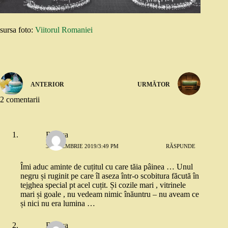
sursa foto:
Viitorul Romaniei
ANTERIOR
URMĂTOR
2 comentarii
Raluca
3 DECEMBRIE 2019/3:49 PM
RĂSPUNDE
Îmi aduc aminte de cuțitul cu care tăia pâinea … Unul
negru și ruginit pe care îl aseza într-o scobitura făcută în
tejghea special pt acel cuțit. Și cozile mari , vitrinele
mari și goale , nu vedeam nimic înăuntru – nu aveam ce
și nici nu era lumina …
Bianca