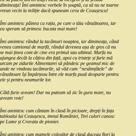
dimineața!
Îmi amintesc vorbele în șoaptă, ca să nu ne toarne
vreun vecin la miliție dacă spuneam ceva de Ceaușescu!
Îmi amintesc pâinea cu rația, pe care o tăia vânzătoarea, iar
eu speram să primesc bucata mai mare!
Îmi amintesc rândul la tacâmuri noaptea, iar dimineața, când
venea camionul de marfă, rândul devenea așa de gros că nu
se mai ținea cont de cine era primul sau ultimul. Marfa nu
ajungea decât la câțiva din față, apoi cu tristețe și furie mă
urcam pe zidurile Alimentarei să pândesc pe geamul mic de
unde ne vindeau tacâmurile, să văd cum “nesâmțâtele” de
vânzătoare își împărțeau între ele marfa pusă deoparte pentru
ele și pentru neamurile lor.
Câtă furie aveam! Dar nu puteam să zic în gura mare, nu
aveam voie!
Îmi amintesc cum cântam în clasă în picioare, drepți în fața
tabloului lui Ceaușescu, imnul României, Trei culori cunosc
pe Lume și Cravata de pionier.
Îmi amintesc cum mamele colegilor de clasă duceau flori la