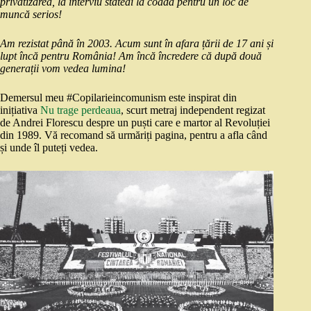
privatizarea, la interviu stăteai la coada pentru un loc de
muncă serios!
Am rezistat până în 2003. Acum sunt în afara țării de 17 ani și
lupt încă pentru România!
Am încă încredere că după două
generații vom vedea lumina!
Demersul meu #Copilarieincomunism este inspirat din
inițiativa
Nu trage perdeaua
, scurt metraj independent regizat
de Andrei Florescu despre un puști care e martor al Revoluției
din 1989. Vă recomand să urmăriți pagina, pentru a afla când
și unde îl puteți vedea.