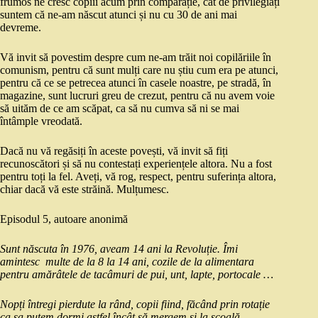
frumos ne cresc copiii acum prin comparație, cât de privilegiați
suntem că ne-am născut atunci și nu cu 30 de ani mai
devreme.
Vă invit să povestim despre cum ne-am trăit noi copilăriile în
comunism, pentru că sunt mulți care nu știu cum era pe atunci,
pentru că ce se petrecea atunci în casele noastre, pe stradă, în
magazine, sunt lucruri greu de crezut, pentru că nu avem voie
să uităm de ce am scăpat, ca să nu cumva să ni se mai
întâmple vreodată.
Dacă nu vă regăsiți în aceste povești, vă invit să fiți
recunoscători și să nu contestați experiențele altora. Nu a fost
pentru toți la fel. Aveți, vă rog, respect, pentru suferința altora,
chiar dacă vă este străină. Mulțumesc.
Episodul 5, autoare anonimă
Sunt născuta în 1976, aveam 14 ani la Revoluție. Îmi
amintesc multe de la 8 la 14 ani, cozile de la alimentara
pentru amărâtele de tacâmuri de pui, unt, lapte, portocale …
Nopți întregi pierdute la rând, copii fiind, făcând prin rotație
ca sa putem dormi astfel încât să mergem și la școală