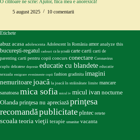
O cititoare ne scrie: Ajutor, fiica mea e anorexică!
5 august 2025
10 comentarii
Etichete
abuz
acasa
amor
Adolescent în România
analyze this
adolescenta
bucureşti-regatul
carte
carti
carti de
ca la școală
cadouri
conectare
carti pentru copii
concurs
parenting
Coronavirus
educatie cu blandete
educatie
cuplu
delicatese
depresie
imagini
fashion
gradinita
sexuala
emigrare
evenimente copii
joacă
nemuritoare
mancare
la joacă în străinătate
limite
mica sofia
micul ivan
nocturne
sanatoasa
micul iv
prinţesa
Olanda
prinţesa nu apreciază
publicitate
recomandă
pîntec
retete
scoala
teoria vieţii
terapie
vacanta
umanitar