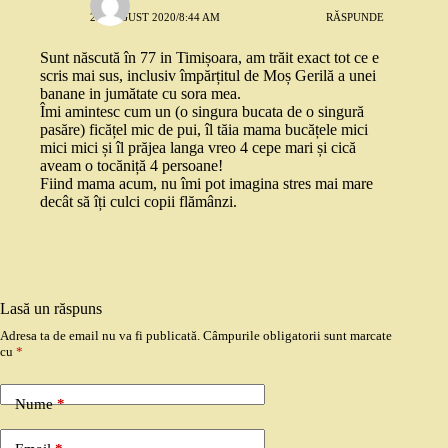
24 AUGUST 2020/8:44 AM
RĂSPUNDE
Sunt născută în 77 in Timișoara, am trăit exact tot ce e
scris mai sus, inclusiv împărțitul de Moș Gerilă a unei
banane in jumătate cu sora mea.
Îmi amintesc cum un (o singura bucata de o singură
pasăre) ficățel mic de pui, îl tăia mama bucățele mici
mici mici și îl prăjea langa vreo 4 cepe mari și cică
aveam o tocăniță 4 persoane!
Fiind mama acum, nu îmi pot imagina stres mai mare
decât să îți culci copii flămânzi.
Lasă un răspuns
Adresa ta de email nu va fi publicată.
Câmpurile obligatorii sunt marcate
cu
*
Nume
*