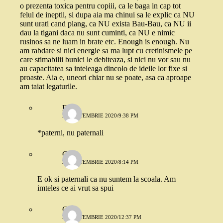
o prezenta toxica pentru copiii, ca le baga in cap tot
felul de ineptii, si dupa aia ma chinui sa le explic ca NU
sunt urati cand plang, ca NU exista Bau-Bau, ca NU ii
dau la tigani daca nu sunt cuminti, ca NU e nimic
rusinos sa ne luam in brate etc. Enough is enough. Nu
am rabdare si nici energie sa ma lupt cu cretinismele pe
care stimabilii bunici le debiteaza, si nici nu vor sau nu
au capacitatea sa inteleaga dincolo de ideile lor fixe si
proaste. Aia e, uneori chiar nu se poate, asa ca aproape
am taiat legaturile.
E.
26 SEPTEMBRIE 2020/9:38 PM
*paterni, nu paternali
Cri
27 SEPTEMBRIE 2020/8:14 PM
E ok si paternali ca nu suntem la scoala. Am
imteles ce ai vrut sa spui
Cris
28 SEPTEMBRIE 2020/12:37 PM