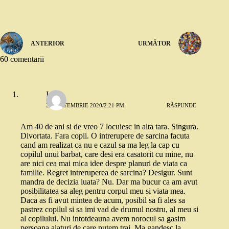
ANTERIOR
URMĂTOR
60 comentarii
Ioana
26 SEPTEMBRIE 2020/2:21 PM
RĂSPUNDE
Am 40 de ani si de vreo 7 locuiesc in alta tara. Singura.
Divortata. Fara copii. O intrerupere de sarcina facuta
cand am realizat ca nu e cazul sa ma leg la cap cu
copilul unui barbat, care desi era casatorit cu mine, nu
are nici cea mai mica idee despre planuri de viata ca
familie. Regret intreruperea de sarcina? Desigur. Sunt
mandra de decizia luata? Nu. Dar ma bucur ca am avut
posibilitatea sa aleg pentru corpul meu si viata mea.
Daca as fi avut mintea de acum, posibil sa fi ales sa
pastrez copilul si sa imi vad de drumul nostru, al meu si
al copilului. Nu intotdeauna avem norocul sa gasim
persoana alaturi de care putem trai. Ma gandesc la