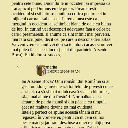
pentru cele bune. Ducindu-te in occident ai impresia ca
l-ai apucat pe Dumnezeu de picior. Preamaresti
occidentul si esti intro-o continua critica pentru cei in
mijlocul carora te-ai nascut. Parerea mea este ca ,
mergind in occident, ai schimbat blana de oaie cu blana
de lup. In curind vei descoperi adevarata fata a celor pe
care-i preamaresti, si anume ca sint infinit mai perversi,
mai fara scrupule, decit cei pe care ii desconsideri astazi.
Va veni vremea cind vei dori sa te intorci acasa si nu vei
mai putea face acest lucru ( citat din parintele Arsenie
Boca). Eu iti doresc succes,
Capsunarita
28 SEPTEMBRIE 2020/9:48 AM
Iar Arsenie Boca? Unii români din România și-au
găsit un idol și inventează tot felul de povești cu ce
a zis el, ca să-și mai îndulcească viața, chinurile și
să-și mai alinte din frustrări. Normalitatea este
departe de patria mamă și din păcate cu timpul,
această realitate devine tot mai evidentă.
Înțeleg perfect ce spune această tânără și mă
regăsesc în vorbele ei, pentru că ducem cu noi
peste mări și țări răni deschise a unei realități prea
sălbatice în care ne-am petrecut copilăria și