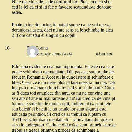
Nu e de educatie, e de confortul lor. Plus, cred ca si tu
esti la fel ca ei si iti fac o favoare scapandu-te de toate
astea.
Poate in loc de racire, le puteti spune ca pe voi nu va
deranjeaza astea, deci nu are sens sa le schimbe in alea
2-3 ore cat stau ei singuri cu copiii.
Rus Corina
27 SEPTEMBRIE 2020/7:04 AM
RĂSPUNDE
Educatia evident e cea mai importanta. Ea este cea care
poate schimba o memtalitate. Din pacate, sunt multe de
facut in Romania. Accesul la cunoastere si schimbare e
liber. Ceea ce e un mare plus pt tara noastra micuta. Dar
imi pun urmatoarea intrebare: cati vor schimbare? Cum
ar fi daca toti am.pleca din tara, ca nu ne convine una
sau alta? Cine ar mai ramane aici? Eu cred ca de vina pt
traumele suferite de multi copii, indiferent ca sunt fete
sau baieti( si baietii le au pe.ale lor sunt sigura) este
educatia parintilor. Si cred ca ar trebui sa luptam cu
ToTII sa schimbam mentalitati – sa invatam din greseli
si sa le indreptam. Cadrele didactice sunt primele care ar
trebui sa treaca printr-un proces ds schimbare a