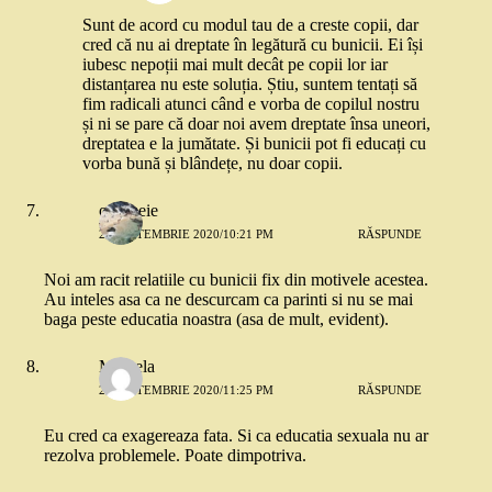
Sunt de acord cu modul tau de a creste copii, dar
cred că nu ai dreptate în legătură cu bunicii. Ei își
iubesc nepoții mai mult decât pe copii lor iar
distanțarea nu este soluția. Știu, suntem tentați să
fim radicali atunci când e vorba de copilul nostru
și ni se pare că doar noi avem dreptate însa uneori,
dreptatea e la jumătate. Și bunicii pot fi educați cu
vorba bună și blândețe, nu doar copii.
o femeie
26 SEPTEMBRIE 2020/10:21 PM
RĂSPUNDE
Noi am racit relatiile cu bunicii fix din motivele acestea.
Au inteles asa ca ne descurcam ca parinti si nu se mai
baga peste educatia noastra (asa de mult, evident).
Mihaela
26 SEPTEMBRIE 2020/11:25 PM
RĂSPUNDE
Eu cred ca exagereaza fata. Si ca educatia sexuala nu ar
rezolva problemele. Poate dimpotriva.