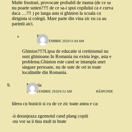
Multe frustrari, provocate probabil de mama (de ce sa
nu poarte sutien??!! de ce sa-i spui copilului ca e curva
daca …?!! ) pe langa asta si ghinion la scoala cu
diriginta si colegii. Mare parte din vina zic eu ca au
parintii aici.
Dana
28 SEPTEMBRIE 2020/11:04 AM
Ghinion?!!?Lipsa de educatie si cretinismul nu
sunt ghinioane.In Romania nu exista lege, asta e
problema.Ghinion este cand se intampla unei
singure persoane, nu de sute de ori in toate
localitatile din Romania.
Mihaela
27 SEPTEMBRIE 2020/6:52 AM
RĂSPUNDE
Ideea cu bunicii si cu de ce zic toate astea e ca:
-ii deranjeaza zgomotul cand plang copiii
-nu vor sa ii tina mult in brate