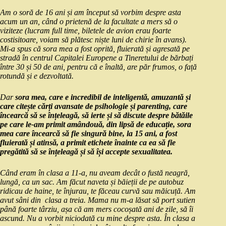
Am o soră de 16 ani și am început să vorbim despre asta
acum un an, când o prietenă de la facultate a mers să o
viziteze (lucram full time, biletele de avion erau foarte
costisitoare, voiam să plătesc niște luni de chirie în avans).
Mi-a spus că sora mea a fost oprită, fluierată și agresată pe
stradă în centrul Capitalei Europene a Tineretului de bărbați
între 30 și 50 de ani, pentru că e înaltă, are păr frumos, o față
rotundă și e dezvoltată.
Dar
sora mea, care e incredibil de inteligentă, amuzantă și
care citește cărți avansate de psihologie și parenting, care
încearcă să se înțeleagă, să ierte și să discute despre bătăile
pe care le-am primit amândouă, din lipsă de educație, sora
mea care încearcă să fie singură bine, la 15 ani, a fost
fluierată și atinsă, a primit etichete înainte ca ea să fie
pregătită să se înțeleagă și să își accepte sexualitatea.
Când eram în clasa a 11-a, nu aveam decât o fustă neagră,
lungă, ca un sac. Am făcut naveta și băieții de pe autobuz
ridicau de haine, te înjurau, te făceau curvă sau măicuță. Am
avut sâni din clasa a treia. Mama nu m-a lăsat să port sutien
până foarte târziu, așa că am mers cocoșată ani de zile, să îi
ascund. Nu a vorbit niciodată cu mine despre asta. În clasa a