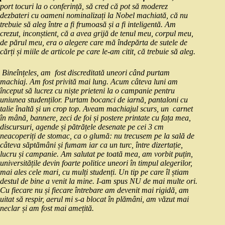
port tocuri la o conferință, să cred că pot să moderez
dezbateri cu oameni nominalizați la Nobel machiată, că nu
trebuie să aleg între a fi frumoasă și a fi inteligentă. Am
crezut, inconștient, că a avea grijă de tenul meu, corpul meu,
de părul meu, era o alegere care mă îndepărta de sutele de
cărți și miile de articole pe care le-am citit, că trebuie să aleg.
Bineînțeles, am fost discreditată uneori când purtam
machiaj. Am fost privită mai lung. Acum câteva luni am
început să lucrez cu niște prieteni la o campanie pentru
uniunea studenților. Purtam bocanci de iarnă, pantaloni cu
talie înaltă și un crop top. Aveam machiajul scurs, un carnet
în mână, bannere, zeci de foi și postere printate cu fața mea,
discursuri, agende și pătrățele desenate pe cei 3 cm
neacoperiți de stomac, ca o glumă: nu trecusem pe la sală de
câteva săptămâni și fumam iar ca un turc, între dizertație,
lucru și campanie. Am salutat pe toată mea, am vorbit puțin,
universitățile devin foarte politice uneori în timpul alegerilor,
mai ales cele mari, cu mulți studenți. Un tip pe care îl știam
destul de bine a venit la mine. I-am spus NU de mai multe ori.
Cu fiecare nu și fiecare întrebare am devenit mai rigidă, am
uitat să respir, aerul mi s-a blocat în plămâni, am văzut mai
neclar și am fost mai amețită.