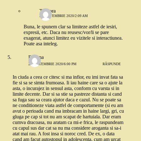
Teodora
28 SEPTEMBRIE 2020/2:09 AM
Buna, le spunem clar sa limiteze astfel de iesiri,
expresii, etc. Daca nu reusesc/vor/li se pare
exagerat, atunci limitez eu vizitele si interactiunea.
Poate asa inteleg.
Roxana
26 SEPTEMBRIE 2020/6:00 PM
RĂSPUNDE
In ciuda a ceea ce citesc si ma infior, eu imi invat fata sa
fie si sa se simta frumoasa. Ii iau haine care sa o ajute la
asta, o incurajez in sensul asta, conform cu varsta si in
limite decente. Dar si sa stie sa pastreze distanta si cand
sa fuga sau sa ceara ajutor daca e cazul. Nu se poate sa
ne conditioneze viata astfel de comportamente (si eu am
avut o perioada cand ma imbracam in haine largi, gri, cu
gluga pe cap si tot nu am scapat de hartuiala. Dar eram
cumva dracoasa, nu aratam ca mi-e frica, le raspundeam
cu capul sus dar cat sa nu ma considere aroganta si sa-i
atat mai rau. A fost insa si noroc cred. De ex, o data
cand am facut autostopul in adolescenta, cum am urcat