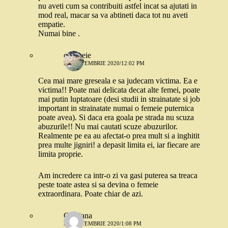
nu aveti cum sa contribuiti astfel incat sa ajutati in
mod real, macar sa va abtineti daca tot nu aveti
empatie.
Numai bine .
o femeie
28 SEPTEMBRIE 2020/12:02 PM
Cea mai mare greseala e sa judecam victima. Ea e
victima!! Poate mai delicata decat alte femei, poate
mai putin luptatoare (desi studii in strainatate si job
important in strainatate numai o femeie puternica
poate avea). Si daca era goala pe strada nu scuza
abuzurile!! Nu mai cautati scuze abuzurilor.
Realmente pe ea au afectat-o prea mult si a inghitit
prea multe jigniri! a depasit limita ei, iar fiecare are
limita proprie.
Am incredere ca intr-o zi va gasi puterea sa treaca
peste toate astea si sa devina o femeie
extraordinara. Poate chiar de azi.
Cristiana
28 SEPTEMBRIE 2020/1:08 PM