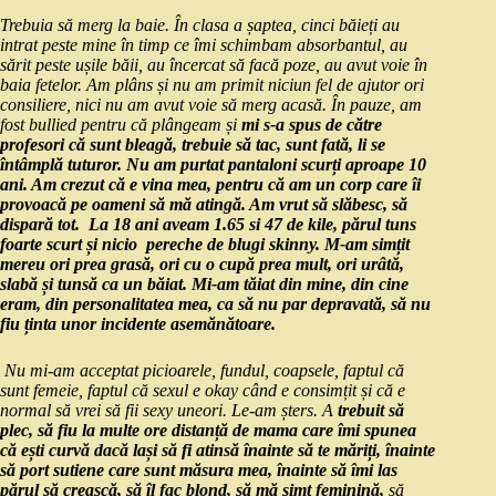
Trebuia să merg la baie. În clasa a șaptea, cinci băieți au
intrat peste mine în timp ce îmi schimbam absorbantul, au
sărit peste ușile băii, au încercat să facă poze, au avut voie în
baia fetelor. Am plâns și nu am primit niciun fel de ajutor ori
consiliere, nici nu am avut voie să merg acasă. În pauze, am
fost bullied pentru că plângeam și
mi s-a spus de către
profesori că sunt bleagă, trebuie să tac, sunt fată, li se
întâmplă tuturor. Nu am purtat pantaloni scurți aproape 10
ani. Am crezut că e vina mea, pentru că am un corp care îi
provoacă pe oameni să mă atingă. Am vrut să slăbesc, să
dispară tot. La 18 ani aveam 1.65 si 47 de kile, părul tuns
foarte scurt și nicio pereche de blugi skinny. M-am simțit
mereu ori prea grasă, ori cu o cupă prea mult, ori urâtă,
slabă și tunsă ca un băiat. Mi-am tăiat din mine, din cine
eram, din personalitatea mea, ca să nu par depravată, să nu
fiu ținta unor incidente asemănătoare.
Nu mi-am acceptat picioarele, fundul, coapsele, faptul că
sunt femeie, faptul că sexul e okay când e consimțit și că e
normal să vrei să fii sexy uneori. Le-am șters. A
trebuit să
plec, să fiu la multe ore distanță de mama care îmi spunea
că ești curvă dacă lași să fi atinsă înainte să te măriți, înainte
să port sutiene care sunt măsura mea, înainte să îmi las
părul să crească, să îl fac blond, să mă simt feminină,
să