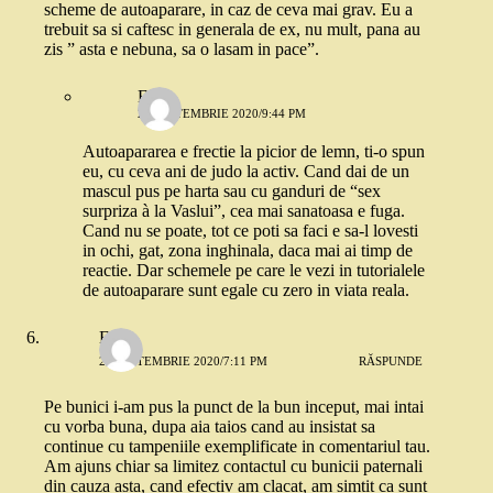
scheme de autoaparare, in caz de ceva mai grav. Eu a
trebuit sa si caftesc in generala de ex, nu mult, pana au
zis ” asta e nebuna, sa o lasam in pace”.
E.
26 SEPTEMBRIE 2020/9:44 PM
Autoapararea e frectie la picior de lemn, ti-o spun
eu, cu ceva ani de judo la activ. Cand dai de un
mascul pus pe harta sau cu ganduri de “sex
surpriza à la Vaslui”, cea mai sanatoasa e fuga.
Cand nu se poate, tot ce poti sa faci e sa-l lovesti
in ochi, gat, zona inghinala, daca mai ai timp de
reactie. Dar schemele pe care le vezi in tutorialele
de autoaparare sunt egale cu zero in viata reala.
E.
26 SEPTEMBRIE 2020/7:11 PM
RĂSPUNDE
Pe bunici i-am pus la punct de la bun inceput, mai intai
cu vorba buna, dupa aia taios cand au insistat sa
continue cu tampeniile exemplificate in comentariul tau.
Am ajuns chiar sa limitez contactul cu bunicii paternali
din cauza asta, cand efectiv am clacat, am simtit ca sunt