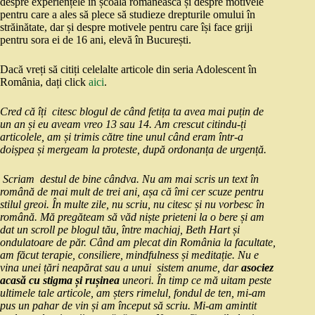
despre experiențele în școala românească și despre motivele
pentru care a ales să plece să studieze drepturile omului în
străinătate, dar și despre motivele pentru care își face griji
pentru sora ei de 16 ani, elevă în București.
Dacă vreți să citiți celelalte articole din seria Adolescent în
România, dați click
aici
.
Cred că îți citesc blogul de când fetița ta avea mai puțin de
un an și eu aveam vreo 13 sau 14. Am crescut citindu-ți
articolele, am și trimis către tine unul când eram într-a
doișpea și mergeam la proteste, după ordonanța de urgență.
Scriam destul de bine cândva. Nu am mai scris un text în
română de mai mult de trei ani, așa că îmi cer scuze pentru
stilul greoi. În multe zile, nu scriu, nu citesc și nu vorbesc în
română. Mă pregăteam să văd niște prieteni la o bere și am
dat un scroll pe blogul tău, între machiaj, Beth Hart și
ondulatoare de păr. Când am plecat din România la facultate,
am făcut terapie, consiliere, mindfulness și meditație. Nu e
vina unei țări neapărat sau a unui sistem anume, dar
asociez
acasă cu stigma și rușinea
uneori. În timp ce mă uitam peste
ultimele tale articole, am șters rimelul, fondul de ten, mi-am
pus un pahar de vin și am început să scriu. Mi-am amintit