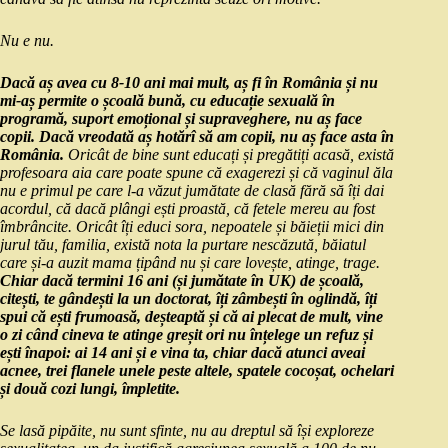
Nu e nu.
Dacă aș avea cu 8-10 ani mai mult, aș fi în România și nu
mi-aș permite o școală bună, cu educație sexuală în
programă, suport emoțional și supraveghere, nu aș face
copii. Dacă vreodată aș hotărî să am copii, nu aș face asta în
România.
Oricât de bine sunt educați și pregătiți acasă, există
profesoara aia care poate spune că exagerezi și că vaginul ăla
nu e primul pe care l-a văzut jumătate de clasă fără să îți dai
acordul, că dacă plângi ești proastă, că fetele mereu au fost
îmbrâncite. Oricât îți educi sora, nepoatele și băieții mici din
jurul tău, familia, există nota la purtare nescăzută, băiatul
care și-a auzit mama țipând nu și care lovește, atinge, trage.
Chiar dacă termini 16 ani (și jumătate în UK) de școală,
citești, te gândești la un doctorat, îți zâmbești în oglindă, îți
spui că ești frumoasă, deșteaptă și că ai plecat de mult, vine
o zi când cineva te atinge greșit ori nu înțelege un refuz și
ești înapoi: ai 14 ani și e vina ta, chiar dacă atunci aveai
acnee, trei flanele unele peste altele, spatele cocoșat, ochelari
și două cozi lungi, împletite.
Se lasă pipăite, nu sunt sfinte, nu au dreptul să își exploreze