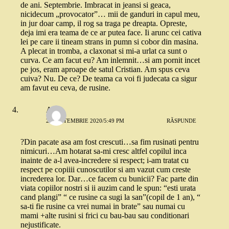
de ani. Septembrie. Imbracat in jeansi si geaca,
nicidecum „provocator”… mii de ganduri in capul meu,
in jur doar camp, il rog sa traga pe dreapta. Opreste,
deja imi era teama de ce ar putea face. Ii arunc cei cativa
lei pe care ii tineam strans in pumn si cobor din masina.
A plecat in tromba, a claxonat si mi-a urlat ca sunt o
curva. Ce am facut eu? Am inlemnit…si am pornit incet
pe jos, eram aproape de satul Cristian. Am spus ceva
cuiva? Nu. De ce? De teama ca voi fi judecata ca sigur
am favut eu ceva, de rusine.
Ana
26 SEPTEMBRIE 2020/5:49 PM
RĂSPUNDE
?Din pacate asa am fost crescuti…sa fim rusinati pentru
nimicuri…Am hotarat sa-mi cresc altfel copilul inca
inainte de a-l avea-incredere si respect; i-am tratat cu
respect pe copiiii cunoscutilor si am vazut cum creste
increderea lor. Dar…ce facem cu bunicii? Fac parte din
viata copiilor nostri si ii auzim cand le spun: “esti urata
cand plangi” “ ce rusine ca sugi la san”(copil de 1 an), “
sa-ti fie rusine ca vrei numai in brate” sau numai cu
mami +alte rusini si frici cu bau-bau sau conditionari
nejustificate.