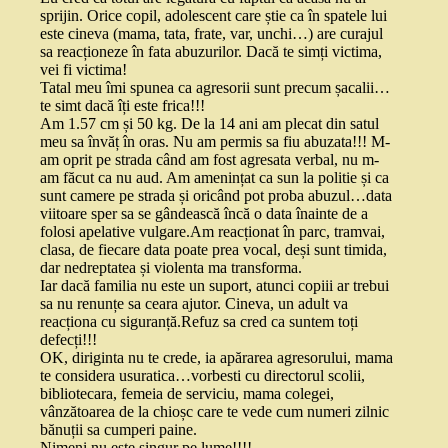
sprijin. Orice copil, adolescent care știe ca în spatele lui
este cineva (mama, tata, frate, var, unchi…) are curajul
sa reacționeze în fata abuzurilor. Dacă te simți victima,
vei fi victima!
Tatal meu îmi spunea ca agresorii sunt precum șacalii…
te simt dacă îți este frica!!!
Am 1.57 cm și 50 kg. De la 14 ani am plecat din satul
meu sa învăț în oras. Nu am permis sa fiu abuzata!!! M-
am oprit pe strada când am fost agresata verbal, nu m-
am făcut ca nu aud. Am amenințat ca sun la politie și ca
sunt camere pe strada și oricând pot proba abuzul…data
viitoare sper sa se gândească încă o data înainte de a
folosi apelative vulgare.Am reacționat în parc, tramvai,
clasa, de fiecare data poate prea vocal, deși sunt timida,
dar nedreptatea și violenta ma transforma.
Iar dacă familia nu este un suport, atunci copiii ar trebui
sa nu renunțe sa ceara ajutor. Cineva, un adult va
reacționa cu siguranță.Refuz sa cred ca suntem toți
defecți!!!
OK, diriginta nu te crede, ia apărarea agresorului, mama
te considera usuratica…vorbesti cu directorul scolii,
bibliotecara, femeia de serviciu, mama colegei,
vânzătoarea de la chioșc care te vede cum numeri zilnic
bănuții sa cumperi paine.
Nimeni nu este singur pe lume!!!!