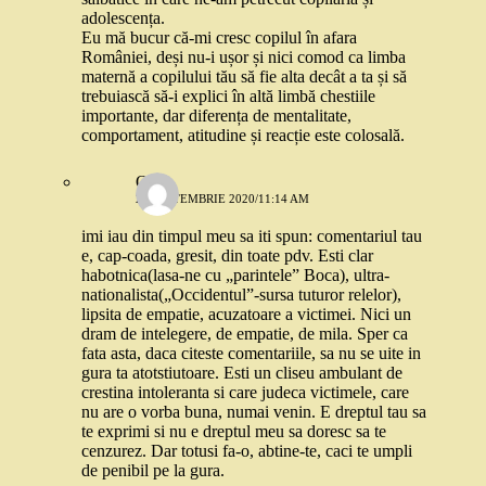
adolescența.
Eu mă bucur că-mi cresc copilul în afara
României, deși nu-i ușor și nici comod ca limba
maternă a copilului tău să fie alta decât a ta și să
trebuiască să-i explici în altă limbă chestiile
importante, dar diferența de mentalitate,
comportament, atitudine și reacție este colosală.
Oana
28 SEPTEMBRIE 2020/11:14 AM
imi iau din timpul meu sa iti spun: comentariul tau
e, cap-coada, gresit, din toate pdv. Esti clar
habotnica(lasa-ne cu „parintele” Boca), ultra-
nationalista(„Occidentul”-sursa tuturor relelor),
lipsita de empatie, acuzatoare a victimei. Nici un
dram de intelegere, de empatie, de mila. Sper ca
fata asta, daca citeste comentariile, sa nu se uite in
gura ta atotstiutoare. Esti un cliseu ambulant de
crestina intoleranta si care judeca victimele, care
nu are o vorba buna, numai venin. E dreptul tau sa
te exprimi si nu e dreptul meu sa doresc sa te
cenzurez. Dar totusi fa-o, abtine-te, caci te umpli
de penibil pe la gura.