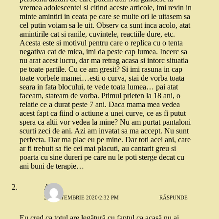
vremea adolescentei si citind aceste articole, imi revin in
minte amintiri in ceata pe care se multe ori le uitasem sa
cel putin voiam sa le uit. Observ ca sunt inca acolo, atat
amintirile cat si ranile, cuvintele, reactiile dure, etc.
Acesta este si motivul pentru care o replica cu o tenta
negativa cat de mica, imi da peste cap lumea. Incerc sa
nu arat acest lucru, dar ma retrag acasa si intorc situatia
pe toate partile. Cu ce am gresit? Si imi rasuna in cap
toate vorbele mamei…esti o curva, stai de vorba toata
seara in fata blocului, te vede toata lumea… pai atat
faceam, stateam de vorba. Ptimul prieten la 18 ani, o
relatie ce a durat peste 7 ani. Daca mama mea vedea
acest fapt ca fiind o actiune a unei curve, ce as fi putut
spera ca altii vor vedea la mine? Nu am purtat pantaloni
scurti zeci de ani. Azi am invatat sa ma accept. Nu sunt
perfecta. Dar ma plac eu pe mine. Dar toti acei ani, care
ar fi trebuit sa fie cei mai placuti, au cantarit greu si
poarta cu sine dureri pe care nu le poti sterge decat cu
ani buni de terapie…
Alina
26 SEPTEMBRIE 2020/2:32 PM
RĂSPUNDE
Eu cred ca totul are legătură cu faptul ca acasă nu ai