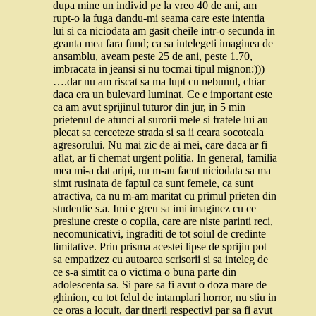
dupa mine un individ pe la vreo 40 de ani, am
rupt-o la fuga dandu-mi seama care este intentia
lui si ca niciodata am gasit cheile intr-o secunda in
geanta mea fara fund; ca sa intelegeti imaginea de
ansamblu, aveam peste 25 de ani, peste 1.70,
imbracata in jeansi si nu tocmai tipul mignon:)))
….dar nu am riscat sa ma lupt cu nebunul, chiar
daca era un bulevard luminat. Ce e important este
ca am avut sprijinul tuturor din jur, in 5 min
prietenul de atunci al surorii mele si fratele lui au
plecat sa cerceteze strada si sa ii ceara socoteala
agresorului. Nu mai zic de ai mei, care daca ar fi
aflat, ar fi chemat urgent politia. In general, familia
mea mi-a dat aripi, nu m-au facut niciodata sa ma
simt rusinata de faptul ca sunt femeie, ca sunt
atractiva, ca nu m-am maritat cu primul prieten din
studentie s.a. Imi e greu sa imi imaginez cu ce
presiune creste o copila, care are niste parinti reci,
necomunicativi, ingraditi de tot soiul de credinte
limitative. Prin prisma acestei lipse de sprijin pot
sa empatizez cu autoarea scrisorii si sa inteleg de
ce s-a simtit ca o victima o buna parte din
adolescenta sa. Si pare sa fi avut o doza mare de
ghinion, cu tot felul de intamplari horror, nu stiu in
ce oras a locuit, dar tinerii respectivi par sa fi avut