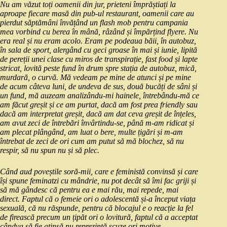
Nu am văzut toți oamenii din jur, prieteni împrăștiați la
aproape fiecare masă din pub-ul restaurant, oamenii care au
pierdut săptămâni învățând un flash mob pentru campania
mea vorbind cu berea în mână, râzând și împărțind flyere. Nu
era real și nu eram acolo. Eram pe podeaua băii, în autobuz,
în sala de sport, alergând cu geci groase în mai și iunie, lipită
de pereții unei clase cu miros de transpirație, fast food și lapte
stricat, lovită peste fund în drum spre stația de autobuz, mică,
murdară, o curvă. Mă vedeam pe mine de atunci și pe mine
de acum câteva luni, de undeva de sus, două bucăți de sâni și
un fund, mă auzeam analizându-mi hainele, întrebându-mă ce
am făcut greșit și ce am purtat, dacă am fost prea friendly sau
dacă am interpretat greșit, dacă am dat ceva greșit de înțeles,
am avut zeci de întrebări învârtindu-se, până m-am ridicat și
am plecat plângând, am luat o bere, multe țigări și m-am
întrebat de zeci de ori cum am putut să mă blochez, să nu
respir, să nu spun nu și să plec.
Când aud poveștile soră-mii, care e feministă convinsă și care
își spune feminatzi cu mândrie, nu pot decât să îmi fac griji și
să mă gândesc că pentru ea e mai rău, mai repede, mai
direct. Faptul că o femeie ori o adolescentă și-a început viața
sexuală, că nu răspunde, pentru că blocajul e o reacție la fel
de firească precum un țipăt ori o lovitură, faptul că a acceptat
cândva să fie atinsă nu reprezintă scuze ori motive.