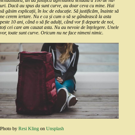
sexualitatea, un da justifică agresiunea sexuală a 100 de nu-
uri. Dacă au spus da sunt curve, au doar ceva cu mine. Hai
să găsim explicații, în loc de educație. Să justificăm, înainte să
ne cerem iertare. Nu e ca și cum o să se gândească la asta
peste 10 ani, când o să fie adulți, când vor fi departe de noi,
toți cei care am cauzat asta. Nu au nevoie de înțelegere. Unele
vor, toate sunt curve. Oricum nu ne face nimeni nimic.
Photo by
Resi Kling
on
Unsplash