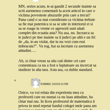
MN, serios acum, te-ai gandit 2 secunde inainte sa
scrii asemenea comentarii la acest articol in care o
victima povesteste abuzurile prin care a trecut?
Pana cand o sa mai consideram ca victima trebuie
sa fie mai puternica si sa se uite in interiorul ei si
sa se roage in vreme ce agresorii sunt uitati
complet din ecuatia asta? Nu asa, nu. Incearca sa
te judeci pe tine inainte sa ii judeci pe altii e un fel
de „da, te-au violat, dar tu nu vezi cum erai
imbracata?”. Va rog, hai sa incetam cu asemenea
atitudini….
Ah, si chiar vreau sa stiu cati dintre cei care
comenteaza ca nu a fost o luptatoare au incercat sa
studieze in alta tara. Asta asa, ca dublu standard.
Ariela
28 SEPTEMBRIE 2020/8:24 PM
Onico, va voi relata din experienta mea cu
profesorii care nu numai ca nu luau atitudine, ba
chiar mai rau. In liceu profesorul de matematica ii
privea in mod repetat fundul colegei mele pana am