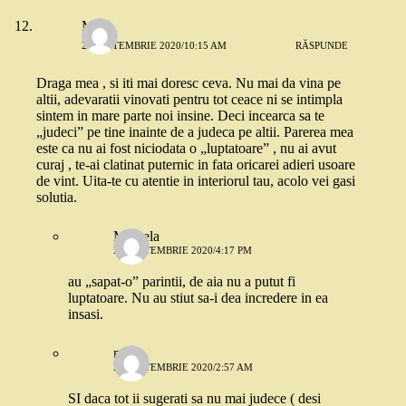
MN
27 SEPTEMBRIE 2020/10:15 AM
RĂSPUNDE
Draga mea , si iti mai doresc ceva. Nu mai da vina pe
altii, adevaratii vinovati pentru tot ceace ni se intimpla
sintem in mare parte noi insine. Deci incearca sa te
„judeci” pe tine inainte de a judeca pe altii. Parerea mea
este ca nu ai fost niciodata o „luptatoare” , nu ai avut
curaj , te-ai clatinat puternic in fata oricarei adieri usoare
de vint. Uita-te cu atentie in interiorul tau, acolo vei gasi
solutia.
Mihaela
27 SEPTEMBRIE 2020/4:17 PM
au „sapat-o” parintii, de aia nu a putut fi
luptatoare. Nu au stiut sa-i dea incredere in ea
insasi.
niko
28 SEPTEMBRIE 2020/2:57 AM
SI daca tot ii sugerati sa nu mai judece ( desi