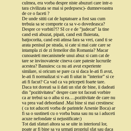
culmea, era vorba despre niste abuzuri care intr-o
tara civilizata se mai si pedepsesc)- dumnevoastra
de ce o faceti ?
De unde sititi cat de luptatoare a fost sau cum
trebuia sa se comporte ca sa v-o dovedeasca?
Despre ce vorbiti?!? SI ce e de ”judecat” la tine
cand esti abuzat, pipait, cand esti fluierata,
batjocorita, cand esti atinsa fara sa vrei, cand ti se
arata penisul pe strada, si cate si mai cate care se
intampla zi de zi femeilor din Romania? Macar
cunoasteti mecanismele unui abuz si cam cat de
tare se invinovateste cineva care pateste lucrurile
acestea? Banuiesc ca nu ati avut experiente
similare, si oricum se pare ca si daca le-ati fi avut,
le-ati fi normalizat si v-ati fi uitat in ”interior” si ce
ati fi facut? Ca vad ca va pricepeti foarte tare.
Daca tot doreati sa ii dati un sfat de bine, ii dadeati
din ”pozitivitatea” despre care tot faceati vorbire
ca ar trebui sa o aiba si ea….pozitivitate de care nu
va prea vad debordand .Mai bine si mai crestinesc
( ca tot aduceti vorba de parintele Arsenie Boca) ar
fi sa o sustineti cu o vorba buna sau nu sa i aduceti
acuze nefondate si nejustificate:)
Tot dati sfaturi altora sa se uite in interiorul lor,
poate ar fi bine sa va urmati propriul sfat sau daca