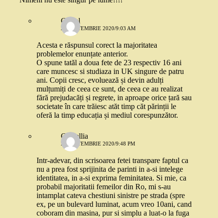
Costel
27 SEPTEMBRIE 2020/9:03 AM
Acesta e răspunsul corect la majoritatea
problemelor enunțate anterior.
O spune tatăl a doua fete de 23 respectiv 16 ani
care muncesc si studiaza in UK singure de patru
ani. Copii cresc, evoluează și devin adulți
mulțumiți de ceea ce sunt, de ceea ce au realizat
fără prejudacăți și regrete, in aproape orice țară sau
societate în care trăiesc atăt timp căt părinții le
oferă la timp educația și mediul corespunzător.
Camellia
27 SEPTEMBRIE 2020/9:48 PM
Intr-adevar, din scrisoarea fetei transpare faptul ca
nu a prea fost sprijinita de parinti in a-si intelege
identitatea, in a-si exprima feminitatea. Si mie, ca
probabil majoritatii femeilor din Ro, mi s-au
intamplat cateva chestiuni sinistre pe strada (spre
ex, pe un bulevard luminat, acum vreo 10ani, cand
coboram din masina, pur si simplu a luat-o la fuga