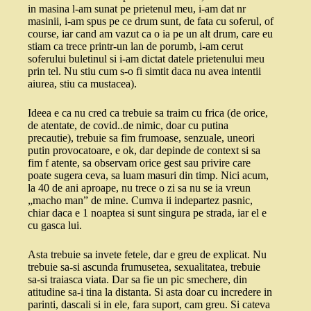
in masina l-am sunat pe prietenul meu, i-am dat nr
masinii, i-am spus pe ce drum sunt, de fata cu soferul, of
course, iar cand am vazut ca o ia pe un alt drum, care eu
stiam ca trece printr-un lan de porumb, i-am cerut
soferului buletinul si i-am dictat datele prietenului meu
prin tel. Nu stiu cum s-o fi simtit daca nu avea intentii
aiurea, stiu ca mustacea).
Ideea e ca nu cred ca trebuie sa traim cu frica (de orice,
de atentate, de covid..de nimic, doar cu putina
precautie), trebuie sa fim frumoase, senzuale, uneori
putin provocatoare, e ok, dar depinde de context si sa
fim f atente, sa observam orice gest sau privire care
poate sugera ceva, sa luam masuri din timp. Nici acum,
la 40 de ani aproape, nu trece o zi sa nu se ia vreun
„macho man” de mine. Cumva ii indepartez pasnic,
chiar daca e 1 noaptea si sunt singura pe strada, iar el e
cu gasca lui.
Asta trebuie sa invete fetele, dar e greu de explicat. Nu
trebuie sa-si ascunda frumusetea, sexualitatea, trebuie
sa-si traiasca viata. Dar sa fie un pic smechere, din
atitudine sa-i tina la distanta. Si asta doar cu incredere in
parinti, dascali si in ele, fara suport, cam greu. Si cateva