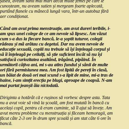
șasea, aveam sânii mai mari decât multe femei pe care le
cunoșteam, nu aveam sutien și mergeam foarte aplecată,
purtând flanele cu mânecă lungă vara, într-un autobuz fără
aer condiționat.
Când am avut prima menstruație, am avut dureri teribile, i-
am spus unei colege de ce am nevoie să lipsesc. Am văzut
cum s-a dus la fiecare bancă, le-a șoptit tuturor, colegii
râdeau și mă arătau cu degetul. Dar nu avem nevoie de
educație sexuală, copiii nu trebuie să își înțeleagă corpul și
să îi înțeleagă pe ceilalți, să știe suficient încât să nu își
satisfacă curiozitatea asaltând, trăgând, pipăind. În
următorii câțiva ani, mi s-au atins fundul și sânii de multe
ori fără permisiunea mea. Am fost lipită de pereți în clasă,
un băiat de două ori mai scund s-a lipit de mine, mi-a tras de
haine, i-am simțit erecția pe blugi, aproape de coapsă. N-am
mai purtat jeanșii ăia niciodată.
Diriginta a hotărât că e rușinos să vorbesc despre asta. Tata
nu a avut voie să vină la școală, am fost mutată în bancă cu
același copil, pentru că eram cuminte, să îl ajut să învețe. Am
avut mereu probleme cu menstruația și făceam hemoragii, am
făcut câte 2-3 ore în drum spre școală și am stat câte 6 ore în
bancă.