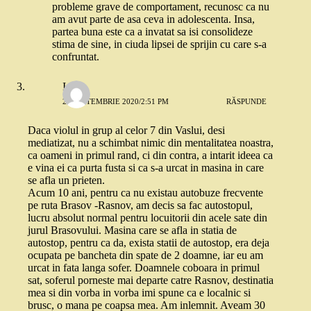
probleme grave de comportament, recunosc ca nu
am avut parte de asa ceva in adolescenta. Insa,
partea buna este ca a invatat sa isi consolideze
stima de sine, in ciuda lipsei de sprijin cu care s-a
confruntat.
Ioana
26 SEPTEMBRIE 2020/2:51 PM
RĂSPUNDE
Daca violul in grup al celor 7 din Vaslui, desi
mediatizat, nu a schimbat nimic din mentalitatea noastra,
ca oameni in primul rand, ci din contra, a intarit ideea ca
e vina ei ca purta fusta si ca s-a urcat in masina in care
se afla un prieten.
Acum 10 ani, pentru ca nu existau autobuze frecvente
pe ruta Brasov -Rasnov, am decis sa fac autostopul,
lucru absolut normal pentru locuitorii din acele sate din
jurul Brasovului. Masina care se afla in statia de
autostop, pentru ca da, exista statii de autostop, era deja
ocupata pe bancheta din spate de 2 doamne, iar eu am
urcat in fata langa sofer. Doamnele coboara in primul
sat, soferul porneste mai departe catre Rasnov, destinatia
mea si din vorba in vorba imi spune ca e localnic si
brusc, o mana pe coapsa mea. Am inlemnit. Aveam 30