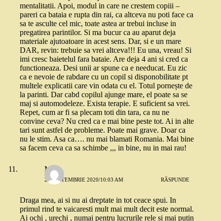
mentalitatii. Apoi, modul in care ne crestem copiii –
pareri ca bataia e rupta din rai, ca altceva nu poti face ca
sa te asculte cel mic, toate astea ar trebui incluse in
pregatirea parintilor. Si ma bucur ca au aparut deja
materiale ajutoatoare in acest sens. Dar, si e un mare
DAR, revin: trebuie sa vrei altceva!!! Eu una, vreau! Si
imi cresc baietelul fara bataie. Are deja 4 ani si cred ca
functioneaza. Desi unii ar spune ca e needucat. Eu zic
ca e nevoie de rabdare cu un copil si disponobilitate pt
multele explicatii care vin odata cu el. Totul pornește de
la parinti. Dar cabd copilul ajunge mare, el poate sa se
maj si automodeleze. Exista terapie. E suficient sa vrei.
Repet, cum ar fi sa plecam toti din tara, ca nu ne
convine ceva? Nu cred ca e mai bine peste tot. Ai in alte
tari sunt astfel de probleme. Poate mai grave. Doar ca
nu le stim. Asa ca…. nu mai blamati Romania. Mai bine
sa facem ceva ca sa schimbe ,,, in bine, nu in mai rau!
MN
27 SEPTEMBRIE 2020/10:03 AM
RĂSPUNDE
Draga mea, ai si nu ai dreptate in tot ceace spui. In
primul rind te vaicaresti mult mai mult decit este normal.
Ai ochi , urechi , numai pentru lucrurile rele si mai putin