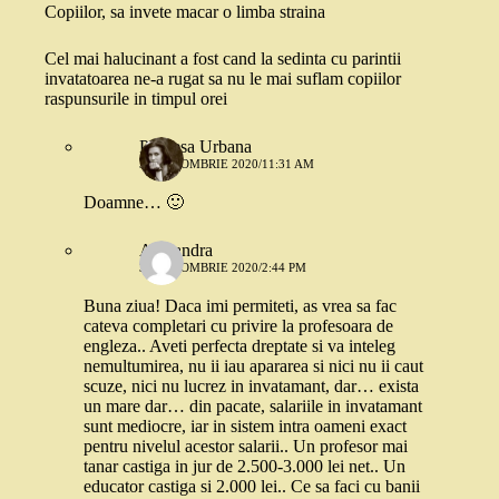
Copiilor, sa invete macar o limba straina
Cel mai halucinant a fost cand la sedinta cu parintii
invatatoarea ne-a rugat sa nu le mai suflam copiilor
raspunsurile in timpul orei
Printesa Urbana
30 OCTOMBRIE 2020/11:31 AM
Doamne… 🙂
Alexandra
30 OCTOMBRIE 2020/2:44 PM
Buna ziua! Daca imi permiteti, as vrea sa fac
cateva completari cu privire la profesoara de
engleza.. Aveti perfecta dreptate si va inteleg
nemultumirea, nu ii iau apararea si nici nu ii caut
scuze, nici nu lucrez in invatamant, dar… exista
un mare dar… din pacate, salariile in invatamant
sunt mediocre, iar in sistem intra oameni exact
pentru nivelul acestor salarii.. Un profesor mai
tanar castiga in jur de 2.500-3.000 lei net.. Un
educator castiga si 2.000 lei.. Ce sa faci cu banii