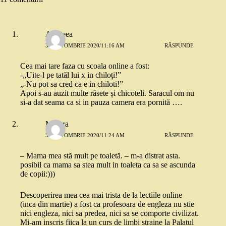
Andreea
30 OCTOMBRIE 2020/11:16 AM
RĂSPUNDE
Cea mai tare faza cu scoala online a fost:
-„Uite-l pe tatăl lui x in chiloți!”
„-Nu pot sa cred ca e in chiloti!”
Apoi s-au auzit multe râsete și chicoteli. Saracul om nu
si-a dat seama ca si in pauza camera era pornită ….
Morera
30 OCTOMBRIE 2020/11:24 AM
RĂSPUNDE
– Mama mea stă mult pe toaletă. – m-a distrat asta.
posibil ca mama sa stea mult in toaleta ca sa se ascunda
de copii:)))
Descoperirea mea cea mai trista de la lectiile online
(inca din martie) a fost ca profesoara de engleza nu stie
nici engleza, nici sa predea, nici sa se comporte civilizat.
Mi-am inscris fiica la un curs de limbi straine la Palatul