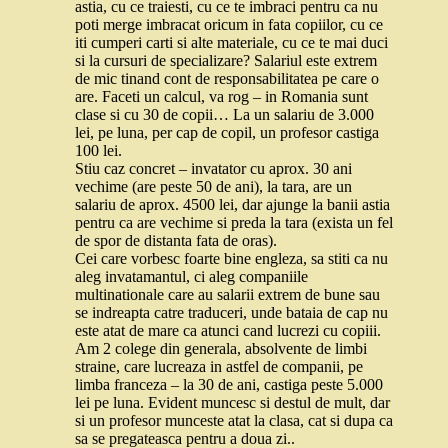
astia, cu ce traiesti, cu ce te imbraci pentru ca nu
poti merge imbracat oricum in fata copiilor, cu ce
iti cumperi carti si alte materiale, cu ce te mai duci
si la cursuri de specializare? Salariul este extrem
de mic tinand cont de responsabilitatea pe care o
are. Faceti un calcul, va rog – in Romania sunt
clase si cu 30 de copii… La un salariu de 3.000
lei, pe luna, per cap de copil, un profesor castiga
100 lei.
Stiu caz concret – invatator cu aprox. 30 ani
vechime (are peste 50 de ani), la tara, are un
salariu de aprox. 4500 lei, dar ajunge la banii astia
pentru ca are vechime si preda la tara (exista un fel
de spor de distanta fata de oras).
Cei care vorbesc foarte bine engleza, sa stiti ca nu
aleg invatamantul, ci aleg companiile
multinationale care au salarii extrem de bune sau
se indreapta catre traduceri, unde bataia de cap nu
este atat de mare ca atunci cand lucrezi cu copiii.
Am 2 colege din generala, absolvente de limbi
straine, care lucreaza in astfel de companii, pe
limba franceza – la 30 de ani, castiga peste 5.000
lei pe luna. Evident muncesc si destul de mult, dar
si un profesor munceste atat la clasa, cat si dupa ca
sa se pregateasca pentru a doua zi..