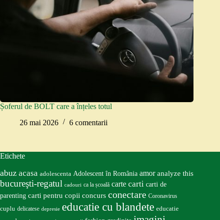
Șoferul de BOLT care a înțeles totul
26 mai 2026
6 comentarii
Etichete
abuz
acasa
amor
Adolescent în România
analyze this
adolescenta
bucureşti-regatul
carte
carti
carti de
ca la școală
cadouri
conectare
carti pentru copii
concurs
parenting
Coronavirus
educatie cu blandete
educatie
cuplu
delicatese
depresie
imagini