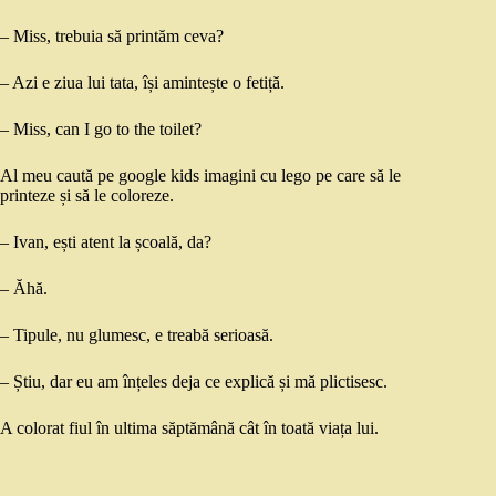
– Miss, trebuia să printăm ceva?
– Azi e ziua lui tata, își amintește o fetiță.
– Miss, can I go to the toilet?
Al meu caută pe google kids imagini cu lego pe care să le
printeze și să le coloreze.
– Ivan, ești atent la școală, da?
– Ăhă.
– Tipule, nu glumesc, e treabă serioasă.
– Știu, dar eu am înțeles deja ce explică și mă plictisesc.
A colorat fiul în ultima săptămână cât în toată viața lui.