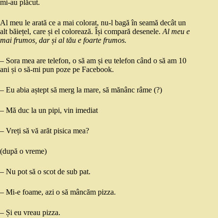
mi-au plăcut.
Al meu le arată ce a mai colorat, nu-l bagă în seamă decât un
alt băiețel, care și el colorează. Își compară desenele.
Al meu e
mai frumos, dar și al tău e foarte frumos.
– Sora mea are telefon, o să am și eu telefon când o să am 10
ani și o să-mi pun poze pe Facebook.
– Eu abia aștept să merg la mare, să mănânc râme (?)
– Mă duc la un pipi, vin imediat
– Vreți să vă arăt pisica mea?
(după o vreme)
– Nu pot să o scot de sub pat.
– Mi-e foame, azi o să mâncăm pizza.
– Și eu vreau pizza.