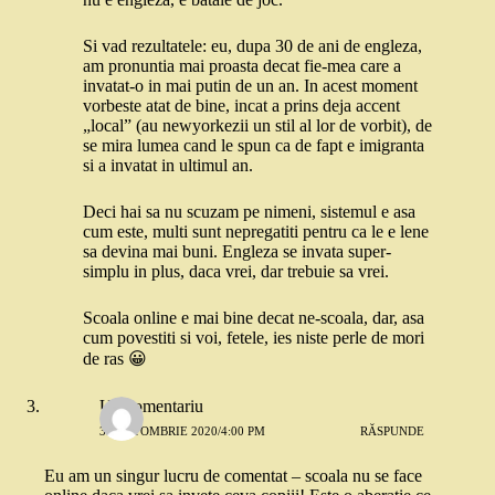
Si vad rezultatele: eu, dupa 30 de ani de engleza,
am pronuntia mai proasta decat fie-mea care a
invatat-o in mai putin de un an. In acest moment
vorbeste atat de bine, incat a prins deja accent
„local” (au newyorkezii un stil al lor de vorbit), de
se mira lumea cand le spun ca de fapt e imigranta
si a invatat in ultimul an.
Deci hai sa nu scuzam pe nimeni, sistemul e asa
cum este, multi sunt nepregatiti pentru ca le e lene
sa devina mai buni. Engleza se invata super-
simplu in plus, daca vrei, dar trebuie sa vrei.
Scoala online e mai bine decat ne-scoala, dar, asa
cum povestiti si voi, fetele, ies niste perle de mori
de ras 😀
Un comentariu
30 OCTOMBRIE 2020/4:00 PM
RĂSPUNDE
Eu am un singur lucru de comentat – scoala nu se face