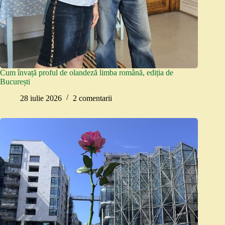
Cum învață proful de olandeză limba română, ediția de
București
28 iulie 2026
2 comentarii