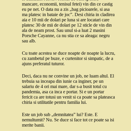
mancare, economii, tenisul fetei) vin din ce castig
eu pe net. O data nu a zis „bag picioarele, si asa
ma platesc in bataie de joc”. Desi chiria in cladirea
aia e 10 mii de dolari pe luna si are locatari care
platesc 30 de mii de dolari pe 12 sticle de vin din
ala de neam prost. Sau unul si-a luat 2 masini
Porsche Cayanne, ca nu stia ce sa aleaga: negru
sau alb.
Cu toate acestea se duce noapte de noapte la lucru,
cu zambetul pe buze, e curtenitor si simpatic, de a
ajuns preferatul tuturor.
Deci, daca nu ne convine un job, ne luam altul. El
trebuia sa inceapa din iunie ca inginer, pe un
salariu de 4 ori mai mare, dar s-a busit totul cu
pandemia, asa ca inca e portar. Si e un portar
fericit ca are totusi un venit si ca poate sa plateasca
chiria si utilitatile pentru familia lui.
Este un job sub „demnitatea” lui? Este. E
nemultumit? Nu. Se duce si face tot ce poate sa isi
merite banii.