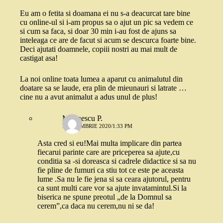
Eu am o fetita si doamana ei nu s-a deacurcat tare bine
cu online-ul si i-am propus sa o ajut un pic sa vedem ce
si cum sa faca, si doar 30 min i-au fost de ajuns sa
inteleaga ce are de facut si acum se descurca foarte bine.
Deci ajutati doamnele, copiii nostri au mai mult de
castigat asa!
La noi online toata lumea a aparut cu animalutul din
doatare sa se laude, era plin de mieunauri si latrate …
cine nu a avut animalut a adus unul de plus!
Marinescu P.
1 NOIEMBRIE 2020/1:33 PM
Asta cred si eu!Mai multa implicare din partea
fiecarui parinte care are priceperea sa ajute,cu
conditia sa -si doreasca si cadrele didactice si sa nu
fie pline de fumuri ca stiu tot ce este pe aceasta
lume .Sa nu le fie jena si sa ceara ajutorul, pentru
ca sunt multi care vor sa ajute invatamintul.Si la
biserica ne spune preotul „de la Domnul sa
cerem”,ca daca nu cerem,nu ni se da!