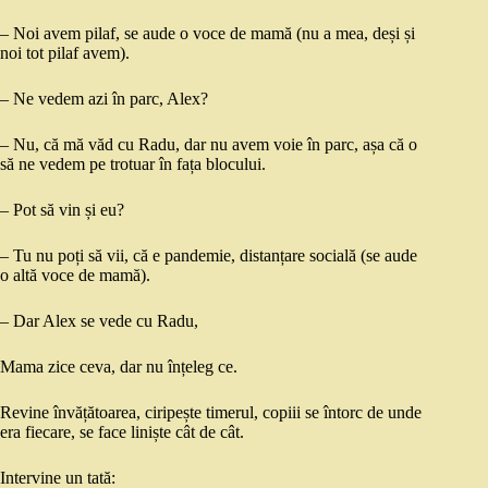
– Noi avem pilaf, se aude o voce de mamă (nu a mea, deși și
noi tot pilaf avem).
– Ne vedem azi în parc, Alex?
– Nu, că mă văd cu Radu, dar nu avem voie în parc, așa că o
să ne vedem pe trotuar în fața blocului.
– Pot să vin și eu?
– Tu nu poți să vii, că e pandemie, distanțare socială (se aude
o altă voce de mamă).
– Dar Alex se vede cu Radu,
Mama zice ceva, dar nu înțeleg ce.
Revine învățătoarea, ciripește timerul, copiii se întorc de unde
era fiecare, se face liniște cât de cât.
Intervine un tată: