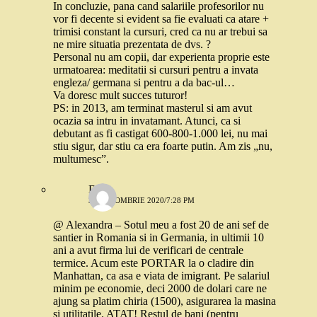
In concluzie, pana cand salariile profesorilor nu
vor fi decente si evident sa fie evaluati ca atare +
trimisi constant la cursuri, cred ca nu ar trebui sa
ne mire situatia prezentata de dvs. ?
Personal nu am copii, dar experienta proprie este
urmatoarea: meditatii si cursuri pentru a invata
engleza/ germana si pentru a da bac-ul…
Va doresc mult succes tuturor!
PS: in 2013, am terminat masterul si am avut
ocazia sa intru in invatamant. Atunci, ca si
debutant as fi castigat 600-800-1.000 lei, nu mai
stiu sigur, dar stiu ca era foarte putin. Am zis „nu,
multumesc”.
Dojo
30 OCTOMBRIE 2020/7:28 PM
@ Alexandra – Sotul meu a fost 20 de ani sef de
santier in Romania si in Germania, in ultimii 10
ani a avut firma lui de verificari de centrale
termice. Acum este PORTAR la o cladire din
Manhattan, ca asa e viata de imigrant. Pe salariul
minim pe economie, deci 2000 de dolari care ne
ajung sa platim chiria (1500), asigurarea la masina
si utilitatile. ATAT! Restul de bani (pentru