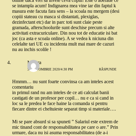
online daca vrei sa invete ceva copiii! Este o aberatie ce
se intampla acum! Indignarea mea vine iar din faptul k
masura este facuta fara sens – la scoala nu mergem (desi
copiii stateau cu masca si distantati, plexiglas,
dezinfectant etc) dar in parc toti sunt claie peste
gramada, afterschoolurile sunt deschise precum si alte
activitati extracuriculare. Din nou tot de educatie isi bat
joc (ca asta e scoala online). A se vedea k niciuna din
celelalte tari UE cu incidenta mult mai mare de cazuri
nu au inchis scolile !
Morera
30 OCTOMBRIE 2020/4:30 PM
RĂSPUNDE
Hmmm… nu sunt foarte convinsa ca am inteles acest
comentariu
in primul rand nu am inteles de ce ati calculat banii
castigati de un profesor per copil… nu e ca si cand in
loc sa le predea le face haine la comanda si pentru
fiecare dintre ei cheltuieste separat timp si materiale….
Mi se pare absurd si sa spuneti ” Salariul este extrem de
mic tinand cont de responsabilitatea pe care o are.” Prin
urmare, daca nu isi asuma responsabilitatea (de a-i