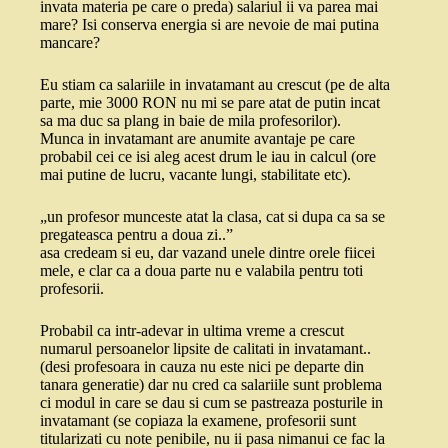
invata materia pe care o preda) salariul ii va parea mai
mare? Isi conserva energia si are nevoie de mai putina
mancare?
Eu stiam ca salariile in invatamant au crescut (pe de alta
parte, mie 3000 RON nu mi se pare atat de putin incat
sa ma duc sa plang in baie de mila profesorilor).
Munca in invatamant are anumite avantaje pe care
probabil cei ce isi aleg acest drum le iau in calcul (ore
mai putine de lucru, vacante lungi, stabilitate etc).
„un profesor munceste atat la clasa, cat si dupa ca sa se
pregateasca pentru a doua zi..”
asa credeam si eu, dar vazand unele dintre orele fiicei
mele, e clar ca a doua parte nu e valabila pentru toti
profesorii.
Probabil ca intr-adevar in ultima vreme a crescut
numarul persoanelor lipsite de calitati in invatamant..
(desi profesoara in cauza nu este nici pe departe din
tanara generatie) dar nu cred ca salariile sunt problema
ci modul in care se dau si cum se pastreaza posturile in
invatamant (se copiaza la examene, profesorii sunt
titularizati cu note penibile, nu ii pasa nimanui ce fac la