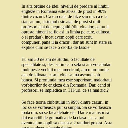
In alta ordine de idei, nivelul de predare al limbii
engleze in Romania este abisal de prost in 90%
dintre cazuri. Ca e scoala de fitze sau nu, ca e la
stat sau nu, sistemul este atat de prost si unii
profesori atat de nepregatiti (din vina lor, ca nu ii
opreste nimeni sa fie asi in limba pe care, culmea,
o si predau), incat avem copii care scriu
compuneri pana ii ia dracu’, dar nu sunt in stare sa
explice cum se face o ciorba de fasole.
Eu am 30 de ani de studiu, o facultate de
specialitate si, desi scriu ca o sefa si am vocabular
mult peste vecinii mei americani, am o pronuntie
atat de idioata, ca-mi vine sa ma ascund sub
banca. Si pronuntia mea este superioara majoritatii
vorbitorilor de engleza din Romania. Dar, cand si
profesorii se impiedica in TH-uri, ce sa mai zici?
Se face teoria chibritului in 99% dintre cazuri, in
loc sa se vorbeasca pur si simplu. Sa se vorbeasca
toata ora, sa se faca debate etc. Dar e mai usor sa
dai exercitii de gramatica de la clasa I si sa pui
eventual un copil sa citeasca 2 randuri pe ora. Asta
nu e engleza, e bataie de joc.