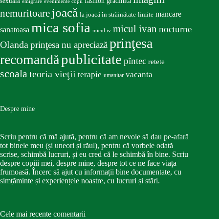
fashion
gradinita
sexuala
emigrare
evenimente copii
joacă
nemuritoare
mancare
la joacă în străinătate
limite
mica sofia
micul ivan
nocturne
sanatoasa
micul iv
prinţesa
Olanda
prinţesa nu apreciază
publicitate
recomandă
pîntec
retete
scoala
teoria vieţii
terapie
vacanta
umanitar
Despre mine
Scriu pentru că mă ajută, pentru că am nevoie să dau pe-afară
tot binele meu (și uneori și răul), pentru că vorbele odată
scrise, schimbă lucruri, și eu cred că le schimbă în bine. Scriu
despre copiii mei, despre mine, despre tot ce ne face viața
frumoasă. Încerc să ajut cu informații bine documentate, cu
simțăminte și experiențele noastre, cu lucruri și stări.
Cele mai recente comentarii