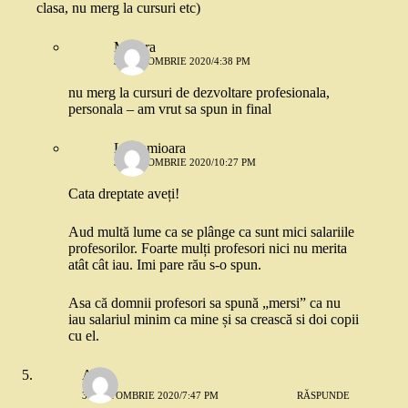
clasa, nu merg la cursuri etc)
Morera
30 OCTOMBRIE 2020/4:38 PM
nu merg la cursuri de dezvoltare profesionala,
personala – am vrut sa spun in final
Lacramioara
30 OCTOMBRIE 2020/10:27 PM
Cata dreptate aveți!
Aud multă lume ca se plânge ca sunt mici salariile
profesorilor. Foarte mulți profesori nici nu merita
atât cât iau. Imi pare rău s-o spun.
Asa că domnii profesori sa spună „mersi” ca nu
iau salariul minim ca mine și sa crească si doi copii
cu el.
Anca
30 OCTOMBRIE 2020/7:47 PM
RĂSPUNDE