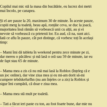
Copilul mai mic stă la masa din bucătărie, eu lucrez doi metri
mai încolo, pe canapea.
Și el are pauze la 20, maximum 30 de minute. În aceste pauze,
copiii merg la toaletă, beau apă, ronțăie ceva, se duc la joacă,
majoritatea însă rămân să vorbească unii cu alții, au și ei
nevoie să vorbească cu prietenii lor. Eu aud, că na, sunt aici.
Iată ce aflu în pauze, cât pot distinge, că vorbesc toți în același
timp:
– Mami îmi dă tableta în weekend pentru zece minute pe zi,
dar mereu o păcălesc și mă lasă o oră sau 59 de minute, iar eu
de fapt stau 65 de minute.
– Mama mea a zis că nu mă mai lasă la Roblox (înțeleg că e
un joc online), dar vine ziua mea și eu mi-am dorit să-mi
cumpere tebdskefurfhn (nu am înțeles ce a zis) la Roblox și
sigur îmi cumpără, că doar e ziua mea.
– Mama mea stă mult pe toaletă.
– Tati a făcut ieri paste cu ton, au fost foarte bune, dar mie nu