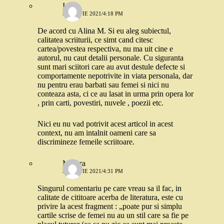
Ioana
5 MARTIE 2021/4:18 PM
De acord cu Alina M. Si eu aleg subiectul,
calitatea scriiturii, ce simt cand citesc
cartea/povestea respectiva, nu ma uit cine e
autorul, nu caut detalii personale. Cu siguranta
sunt mari sciitori care au avut destule defecte si
comportamente nepotrivite in viata personala, dar
nu pentru erau barbati sau femei si nici nu
conteaza asta, ci ce au lasat in urma prin opera lor
, prin carti, povestiri, nuvele , poezii etc.
Nici eu nu vad potrivit acest articol in acest
context, nu am intalnit oameni care sa
discrimineze femeile scriitoare.
Morera
5 MARTIE 2021/4:31 PM
Singurul comentariu pe care vreau sa il fac, in
calitate de cititoare acerba de literatura, este cu
privire la acest fragment : „poate pur si simplu
cartile scrise de femei nu au un stil care sa fie pe