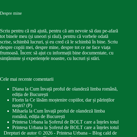
Despre mine
Scriu pentru că mă ajută, pentru că am nevoie să dau pe-afară
tot binele meu (și uneori și răul), pentru că vorbele odată
scrise, schimbă lucruri, și eu cred că le schimbă în bine. Scriu
despre copiii mei, despre mine, despre tot ce ne face viața
frumoasă. Încerc să ajut cu informații bine documentate, cu
simțăminte și experiențele noastre, cu lucruri și stări.
Cele mai recente comentarii
Diana
la
Cum învață proful de olandeză limba română,
ediția de București
Florin
la
Ce lăsăm moștenire copiilor, dar și părinților
noștri? (P)
Mihaela
la
Cum învață proful de olandeză limba
română, ediția de București
Printesa Urbana
la
Șoferul de BOLT care a înțeles totul
Printesa Urbana
la
Șoferul de BOLT care a înțeles totul
Drepturi de autor © 2026 - Printesa Urbana – Blog cald de