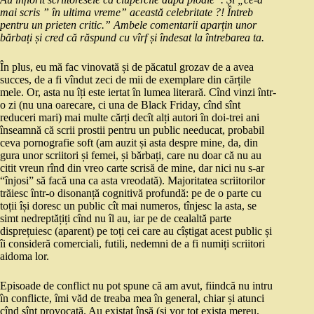
mai scris ” în ultima vreme” această celebritate ?! Întreb
pentru un prieten critic.” Ambele comentarii aparțin unor
bărbați și cred că răspund cu vîrf și îndesat la întrebarea ta.
În plus, eu mă fac vinovată și de păcatul grozav de a avea
succes, de a fi vîndut zeci de mii de exemplare din cărțile
mele. Or, asta nu îți este iertat în lumea literară. Cînd vinzi într-
o zi (nu una oarecare, ci una de Black Friday, cînd sînt
reduceri mari) mai multe cărți decît alți autori în doi-trei ani
înseamnă că scrii prostii pentru un public needucat, probabil
ceva pornografie soft (am auzit și asta despre mine, da, din
gura unor scriitori și femei, și bărbați, care nu doar că nu au
citit vreun rînd din vreo carte scrisă de mine, dar nici nu s-ar
“înjosi” să facă una ca asta vreodată). Majoritatea scriitorilor
trăiesc într-o disonanță cognitivă profundă: pe de o parte cu
toții își doresc un public cît mai numeros, tînjesc la asta, se
simt nedreptățiți cînd nu îl au, iar pe de cealaltă parte
disprețuiesc (aparent) pe toți cei care au cîștigat acest public și
îi consideră comerciali, futili, nedemni de a fi numiți scriitori
aidoma lor.
Episoade de conflict nu pot spune că am avut, fiindcă nu intru
în conflicte, îmi văd de treaba mea în general, chiar și atunci
cînd sînt provocată. Au existat însă (și vor tot exista mereu,