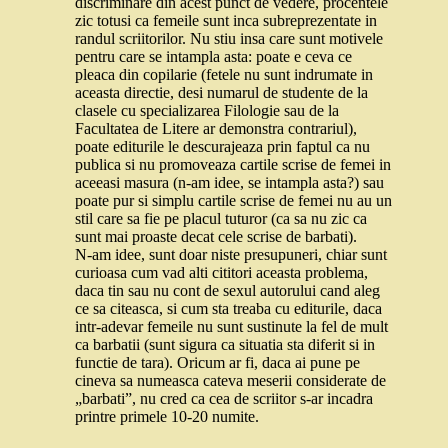
discriminare din acest punct de vedere, procentele
zic totusi ca femeile sunt inca subreprezentate in
randul scriitorilor. Nu stiu insa care sunt motivele
pentru care se intampla asta: poate e ceva ce
pleaca din copilarie (fetele nu sunt indrumate in
aceasta directie, desi numarul de studente de la
clasele cu specializarea Filologie sau de la
Facultatea de Litere ar demonstra contrariul),
poate editurile le descurajeaza prin faptul ca nu
publica si nu promoveaza cartile scrise de femei in
aceeasi masura (n-am idee, se intampla asta?) sau
poate pur si simplu cartile scrise de femei nu au un
stil care sa fie pe placul tuturor (ca sa nu zic ca
sunt mai proaste decat cele scrise de barbati).
N-am idee, sunt doar niste presupuneri, chiar sunt
curioasa cum vad alti cititori aceasta problema,
daca tin sau nu cont de sexul autorului cand aleg
ce sa citeasca, si cum sta treaba cu editurile, daca
intr-adevar femeile nu sunt sustinute la fel de mult
ca barbatii (sunt sigura ca situatia sta diferit si in
functie de tara). Oricum ar fi, daca ai pune pe
cineva sa numeasca cateva meserii considerate de
„barbati”, nu cred ca cea de scriitor s-ar incadra
printre primele 10-20 numite.