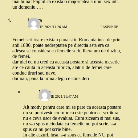
mai buna! Faptul ca exista o majoritatea a unui sex intr-
un domeniu ….
Morera
5 MARTIE 2021/11:26 AM
RĂSPUNDE
Femei scriitoare existau pana si in Romania inca de prin
anii 1880, poate nedreptatea pe directia asta era ca
adesea se considera ca femeile scriu literatura de duzina,
de femei.
dar nici eu nu cred ca aceasta postare si aceasta meserie
are ce cauta in aceasta rubrica, alaturi de femei care
conduc tiruri sau nave.
dar nah, pana la urma alegi ce consideri
Morera
5 MARTIE 2021/11:47 AM
Alt motiv pentru care mi se pare ca aceasta postare
nu se potriveste cu rubrica este pentru ca scriitura
nu e ceva usor de evaluat. Cum ziceam si mai sus,
nu s-a spus niciodata ca femeile nu pot scrie, s-a
spus ca nu pot scrie bine.
In alte cazuri, insa, s-a spus ca femeile NU pot