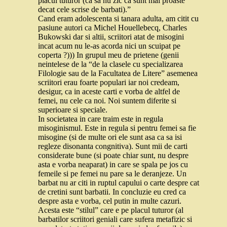
placul tuturor (ca sa nu zic ca sunt mai proaste
decat cele scrise de barbati).”
Cand eram adolescenta si tanara adulta, am citit cu
pasiune autori ca Michel Houellebecq, Charles
Bukowski dar si altii, scriitori atat de misogini
incat acum nu le-as acorda nici un scuipat pe
coperta ?))) In grupul meu de prietene (genii
neintelese de la “de la clasele cu specializarea
Filologie sau de la Facultatea de Litere” asemenea
scriitori erau foarte populari iar noi credeam,
desigur, ca in aceste carti e vorba de altfel de
femei, nu cele ca noi. Noi suntem diferite si
superioare si speciale.
In societatea in care traim este in regula
misoginismul. Este in regula si pentru femei sa fie
misogine (si de multe ori ele sunt asa ca sa isi
regleze disonanta congnitiva). Sunt mii de carti
considerate bune (si poate chiar sunt, nu despre
asta e vorba neaparat) in care se spala pe jos cu
femeile si pe femei nu pare sa le deranjeze. Un
barbat nu ar citi in ruptul capului o carte despre cat
de cretini sunt barbatii. In concluzie eu cred ca
despre asta e vorba, cel putin in multe cazuri.
Acesta este “stilul” care e pe placul tuturor (al
barbatilor scriitori geniali care sufera metafizic si