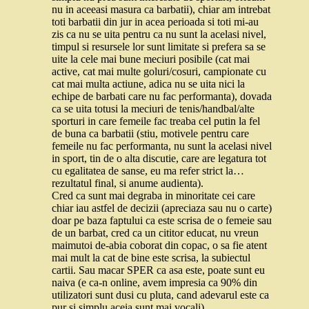
nu in aceeasi masura ca barbatii), chiar am intrebat
toti barbatii din jur in acea perioada si toti mi-au
zis ca nu se uita pentru ca nu sunt la acelasi nivel,
timpul si resursele lor sunt limitate si prefera sa se
uite la cele mai bune meciuri posibile (cat mai
active, cat mai multe goluri/cosuri, campionate cu
cat mai multa actiune, adica nu se uita nici la
echipe de barbati care nu fac performanta), dovada
ca se uita totusi la meciuri de tenis/handbal/alte
sporturi in care femeile fac treaba cel putin la fel
de buna ca barbatii (stiu, motivele pentru care
femeile nu fac performanta, nu sunt la acelasi nivel
in sport, tin de o alta discutie, care are legatura tot
cu egalitatea de sanse, eu ma refer strict la…
rezultatul final, si anume audienta).
Cred ca sunt mai degraba in minoritate cei care
chiar iau astfel de decizii (apreciaza sau nu o carte)
doar pe baza faptului ca este scrisa de o femeie sau
de un barbat, cred ca un cititor educat, nu vreun
maimutoi de-abia coborat din copac, o sa fie atent
mai mult la cat de bine este scrisa, la subiectul
cartii. Sau macar SPER ca asa este, poate sunt eu
naiva (e ca-n online, avem impresia ca 90% din
utilizatori sunt dusi cu pluta, cand adevarul este ca
pur si simplu aceia sunt mai vocali).