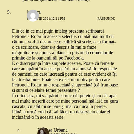
Morera
8 MARTIE 2021/12:11 PM
RĂSPUNDE
Din ce in ce mai puțin înțeleg prezența scriitoarei
Petronela Rotar în această selecție, cu atât mai mult cu
cât nu a vorbit despre ce o califică să scrie, ce a format-
o ca scriitoare, doar s-a descris în multe fraze
măgulitoare și apoi s-a plâns cu privire la comentariile
primite de la oamenii răi pe Facebook.
E o discrepanță între slujbele acestea. Poate că femeile
care au apărut în aceste postări au ajuns să fie respectate
de oamenii cu care lucrează pentru că este evident că își
fac treaba bine. Poate că există un motiv pentru care
Petronela Rotar nu e respectată și apreciată (că frumoase
și sunt și celelalte femei prezentate ?
În orice caz, mi s-a părut ca nuca în perete și cu cât apar
mai multe meserii care pe mine personal mă lasă cu gura
căscată, cu atât mi se pare și mai ca nuca în perete.
Până la urmă cred că i-ai făcut un deserviciu chiar ei
incluzând-o în această serie
Printesa Urbana