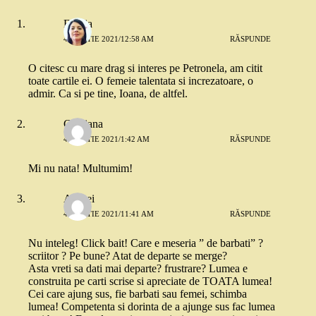
Emilia
4 MARTIE 2021/12:58 AM
RĂSPUNDE
O citesc cu mare drag si interes pe Petronela, am citit
toate cartile ei. O femeie talentata si increzatoare, o
admir. Ca si pe tine, Ioana, de altfel.
Cristiana
4 MARTIE 2021/1:42 AM
RĂSPUNDE
Mi nu nata! Multumim!
Andrei
4 MARTIE 2021/11:41 AM
RĂSPUNDE
Nu inteleg! Click bait! Care e meseria ” de barbati” ?
scriitor ? Pe bune? Atat de departe se merge?
Asta vreti sa dati mai departe? frustrare? Lumea e
construita pe carti scrise si apreciate de TOATA lumea!
Cei care ajung sus, fie barbati sau femei, schimba
lumea! Competenta si dorinta de a ajunge sus fac lumea