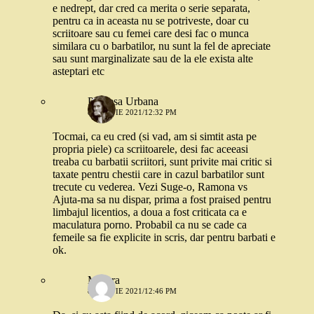
e nedrept, dar cred ca merita o serie separata,
pentru ca in aceasta nu se potriveste, doar cu
scriitoare sau cu femei care desi fac o munca
similara cu o barbatilor, nu sunt la fel de apreciate
sau sunt marginalizate sau de la ele exista alte
asteptari etc
Printesa Urbana
8 MARTIE 2021/12:32 PM
Tocmai, ca eu cred (si vad, am si simtit asta pe
propria piele) ca scriitoarele, desi fac aceeasi
treaba cu barbatii scriitori, sunt privite mai critic si
taxate pentru chestii care in cazul barbatilor sunt
trecute cu vederea. Vezi Suge-o, Ramona vs
Ajuta-ma sa nu dispar, prima a fost praised pentru
limbajul licentios, a doua a fost criticata ca e
maculatura porno. Probabil ca nu se cade ca
femeile sa fie explicite in scris, dar pentru barbati e
ok.
Morera
8 MARTIE 2021/12:46 PM