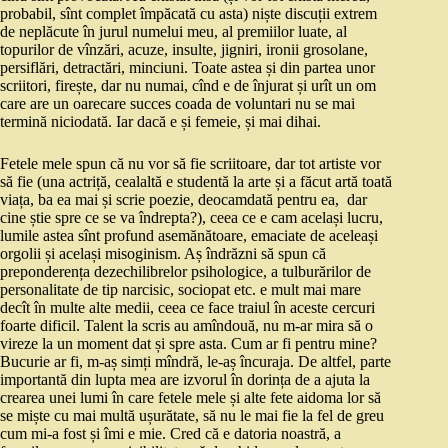
probabil, sînt complet împăcată cu asta) niște discuții extrem
de neplăcute în jurul numelui meu, al premiilor luate, al
topurilor de vînzări, acuze, insulte, jigniri, ironii grosolane,
persiflări, detractări, minciuni. Toate astea și din partea unor
scriitori, firește, dar nu numai, cînd e de înjurat și urît un om
care are un oarecare succes coada de voluntari nu se mai
termină niciodată. Iar dacă e și femeie, și mai dihai.
Fetele mele spun că nu vor să fie scriitoare, dar tot artiste vor
să fie (una actriță, cealaltă e studentă la arte și a făcut artă toată
viața, ba ea mai și scrie poezie, deocamdată pentru ea, dar
cine știe spre ce se va îndrepta?), ceea ce e cam același lucru,
lumile astea sînt profund asemănătoare, emaciate de aceleași
orgolii și același misoginism. Aș îndrăzni să spun că
preponderența dezechilibrelor psihologice, a tulburărilor de
personalitate de tip narcisic, sociopat etc. e mult mai mare
decît în multe alte medii, ceea ce face traiul în aceste cercuri
foarte dificil. Talent la scris au amîndouă, nu m-ar mira să o
vireze la un moment dat și spre asta. Cum ar fi pentru mine?
Bucurie ar fi, m-aș simți mîndră, le-aș încuraja. De altfel, parte
importantă din lupta mea are izvorul în dorința de a ajuta la
crearea unei lumi în care fetele mele și alte fete aidoma lor să
se miște cu mai multă ușurătate, să nu le mai fie la fel de greu
cum mi-a fost și îmi e mie. Cred că e datoria noastră, a