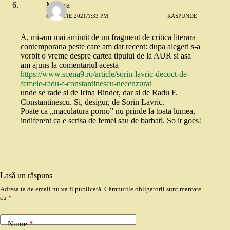
Morera
8 MARTIE 2021/1:33 PM
RĂSPUNDE
A, mi-am mai amintit de un fragment de critica literara
contemporana peste care am dat recent: dupa alegeri s-a
vorbit o vreme despre cartea tipului de la AUR si asa
am ajuns la comentariul acesta
https://www.scena9.ro/article/sorin-lavric-decoct-de-
femeie-radu-f-constantinescu-necenzurat
unde se rade si de Irina Binder, dar si de Radu F.
Constantinescu. Si, desigur, de Sorin Lavric.
Poate ca „maculatura porno” nu prinde la toata lumea,
indiferent ca e scrisa de femei sau de barbati. So it goes!
Lasă un răspuns
Adresa ta de email nu va fi publicată.
Câmpurile obligatorii sunt marcate
cu
*
Nume
*