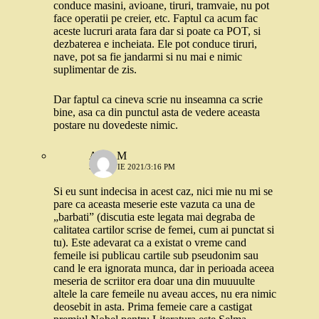
conduce masini, avioane, tiruri, tramvaie, nu pot
face operatii pe creier, etc. Faptul ca acum fac
aceste lucruri arata fara dar si poate ca POT, si
dezbaterea e incheiata. Ele pot conduce tiruri,
nave, pot sa fie jandarmi si nu mai e nimic
suplimentar de zis.
Dar faptul ca cineva scrie nu inseamna ca scrie
bine, asa ca din punctul asta de vedere aceasta
postare nu dovedeste nimic.
Alina M
5 MARTIE 2021/3:16 PM
Si eu sunt indecisa in acest caz, nici mie nu mi se
pare ca aceasta meserie este vazuta ca una de
„barbati” (discutia este legata mai degraba de
calitatea cartilor scrise de femei, cum ai punctat si
tu). Este adevarat ca a existat o vreme cand
femeile isi publicau cartile sub pseudonim sau
cand le era ignorata munca, dar in perioada aceea
meseria de scriitor era doar una din muuuulte
altele la care femeile nu aveau acces, nu era nimic
deosebit in asta. Prima femeie care a castigat