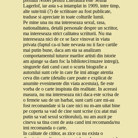
premiul Nobel pentru Literatura este Selma
Lagerlof, iar asta s-a intamplat in 1909, intre timp,
alte sute/mii (?) de scriitoare au fost publicate,
traduse si apreciate in toate colturile lumii.
Pe mine una nu ma intereseaza sexul, rasa,
nationalitatea, detalii personale despre un scriitor,
ma intereseaza strict calitatea scriiturii. Nu ma
intereseaza nici de ce se face vinovat in viata
privata (faptul ca-si bate nevasta nu ii face cartile
mai putin bune, daca am sta sa analizam
comportamentul tuturor marilor artisti din istorie
am ajunge sa dam foc la biblioteci/muzee intregi),
singurele dati cand caut o scurta biografie a
autorului sunt cele in care fie imi atrage atentia
ceva din carte (detaliu care poate e explicat de
anumite evenimente din viata acestuia), fie este
vorba de o carte inspirata din realitate. In aceeasi
masura, nu ma intereseaza nici daca este scrisa de
o femeie sau de un barbat, sunt carti care mi-au
fost recomandate si la care nici nu m-am uitat bine
pe coperta sa vad de cine sunt scrise (cu atat mai
putin sa vad sexul scriitorului), nu am auzit pe
cineva sa tina cont de asta cand imi recomanda/nu
imi recomanda o carte.
In calitate de cititor, as zice ca nu exista o