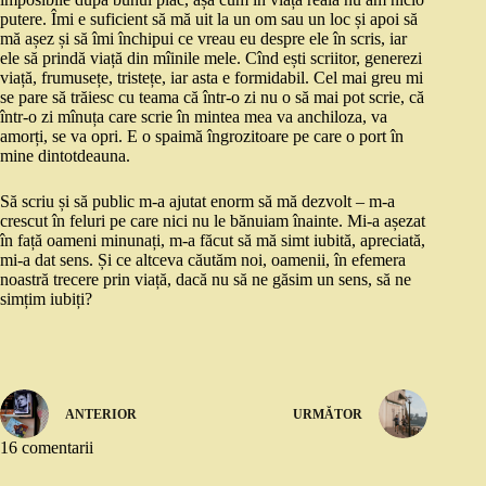
putere. Îmi e suficient să mă uit la un om sau un loc și apoi să
mă așez și să îmi închipui ce vreau eu despre ele în scris, iar
ele să prindă viață din mîinile mele. Cînd ești scriitor, generezi
viață, frumusețe, tristețe, iar asta e formidabil. Cel mai greu mi
se pare să trăiesc cu teama că într-o zi nu o să mai pot scrie, că
într-o zi mînuța care scrie în mintea mea va anchiloza, va
amorți, se va opri. E o spaimă îngrozitoare pe care o port în
mine dintotdeauna.
Să scriu și să public m-a ajutat enorm să mă dezvolt – m-a
crescut în feluri pe care nici nu le bănuiam înainte. Mi-a așezat
în față oameni minunați, m-a făcut să mă simt iubită, apreciată,
mi-a dat sens. Și ce altceva căutăm noi, oamenii, în efemera
noastră trecere prin viață, dacă nu să ne găsim un sens, să ne
simțim iubiți?
ANTERIOR
URMĂTOR
16 comentarii