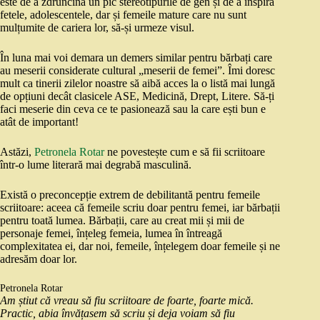
este de a zdruncina un pic stereotipurile de gen și de a inspira
fetele, adolescentele, dar și femeile mature care nu sunt
mulțumite de cariera lor, să-și urmeze visul.
În luna mai voi demara un demers similar pentru bărbați care
au meserii considerate cultural „meserii de femei”. Îmi doresc
mult ca tinerii zilelor noastre să aibă acces la o listă mai lungă
de opțiuni decât clasicele ASE, Medicină, Drept, Litere. Să-ți
faci meserie din ceva ce te pasionează sau la care ești bun e
atât de important!
Astăzi,
Petronela Rotar
ne povestește cum e să fii scriitoare
într-o lume literară mai degrabă masculină.
Există o preconcepție extrem de debilitantă pentru femeile
scriitoare: aceea că femeile scriu doar pentru femei, iar bărbații
pentru toată lumea. Bărbații, care au creat mii și mii de
personaje femei, înțeleg femeia, lumea în întreagă
complexitatea ei, dar noi, femeile, înțelegem doar femeile și ne
adresăm doar lor.
Petronela Rotar
Am știut că vreau să fiu scriitoare de foarte, foarte mică.
Practic, abia învățasem să scriu și deja voiam să fiu