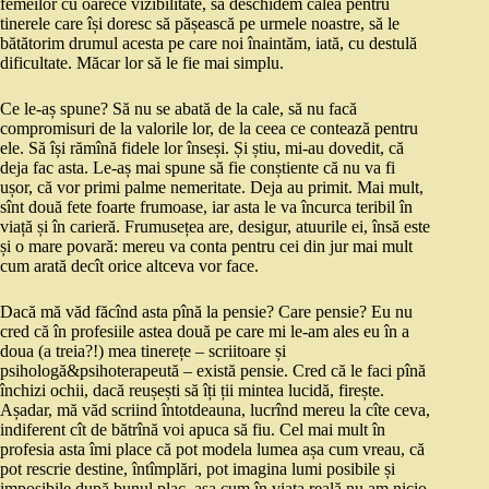
femeilor cu oarece vizibilitate, să deschidem calea pentru
tinerele care își doresc să pășească pe urmele noastre, să le
bătătorim drumul acesta pe care noi înaintăm, iată, cu destulă
dificultate. Măcar lor să le fie mai simplu.
Ce le-aș spune? Să nu se abată de la cale, să nu facă
compromisuri de la valorile lor, de la ceea ce contează pentru
ele. Să își rămînă fidele lor înseși. Și știu, mi-au dovedit, că
deja fac asta. Le-aș mai spune să fie conștiente că nu va fi
ușor, că vor primi palme nemeritate. Deja au primit. Mai mult,
sînt două fete foarte frumoase, iar asta le va încurca teribil în
viață și în carieră. Frumusețea are, desigur, atuurile ei, însă este
și o mare povară: mereu va conta pentru cei din jur mai mult
cum arată decît orice altceva vor face.
Dacă mă văd făcînd asta pînă la pensie? Care pensie? Eu nu
cred că în profesiile astea două pe care mi le-am ales eu în a
doua (a treia?!) mea tinerețe – scriitoare și
psihologă&psihoterapeută – există pensie. Cred că le faci pînă
închizi ochii, dacă reușești să îți ții mintea lucidă, firește.
Așadar, mă văd scriind întotdeauna, lucrînd mereu la cîte ceva,
indiferent cît de bătrînă voi apuca să fiu. Cel mai mult în
profesia asta îmi place că pot modela lumea așa cum vreau, că
pot rescrie destine, întîmplări, pot imagina lumi posibile și
imposibile după bunul plac, așa cum în viața reală nu am nicio