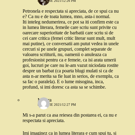
8 MARTIE 2021/12:26 PM
Petronela e respectata si apreciata, de ce spui ca nu
e? Ca nu e de toata lumea, mno, asta-i normal.
Iti inteleg nedumerirea, ce pot sa iti confirm este ca
in lumea literara, femeile care scriu sunt privite cu
oarecare superioritate de barbatii care scriu si de
cei care critica (femei critic literar sunt mult, mult
mai putine), ce conversatii am putut vedea in unele
cercuri si pe unele grupuri, complet separate de
valoarea scriiturii, nu, oamenii o anuleaza ca
profesionist pentru ca e femeie, ca isi arata umerii
goi, lucruri pe care nu le-am vazut niciodata rostite
despre un barbat (ca poarta blugi mulati si ca de
asta n-ar merita sa fie luat in serios, de exemplu, ca
sa fac o paralela). E o lume misogina, inca,
profund, si imi doresc ca asta sa se schimbe.
Morera
8 MARTIE 2021/12:27 PM
Mi s-a parut ca asa reiesea din postarea ei, ca nu e
respectata si apreciata.
Imi imaginez ca in lumea literara e cum spui tu, si