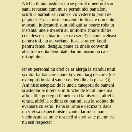
Nici in tinuta business nu se permit umeri goi sau
sanii revarsati cum nu se permit nici pantaloni
scurti la barbati sau camasi cu vedere la parul de
pe piept. Exista niste conventii in fiecare domeniu,
avocatii, judecatorii sunt obligati sa poarte roba in
instanta; unele meserii au uniforma (multe dintre
cele descrise chiar in aceasta serie!) si sunt aceleasi
pentru toti, nu au varianta fusta si umeri lasati
pentru femei. desigur, poate ca unele conventii
absurde merita denuntate dar nu inseamna ca e
misoginim.
iar eu personal nu cred ca as alerga la standul unui
scriitor barbat care apare la vreun targ de carte (de
exemplu) in slapi sau cu maieu din ala plasa :)))
Am niste asteptari de la unele categorii de oameni
si asteptarile difera si in functie de locul unde ma
aflu, altfel percep o femeie sexi la biserica, altfel la
terasa, altfel la sedinta cu parintii sau la sedinta de
evaluare cu seful. Pana la urma e decizia ta daca
nu vrei sa respecti niste uzante dar mi se pare
victimizare sa nu le respecti si apoi sa te plangi ca
nu esti respectat