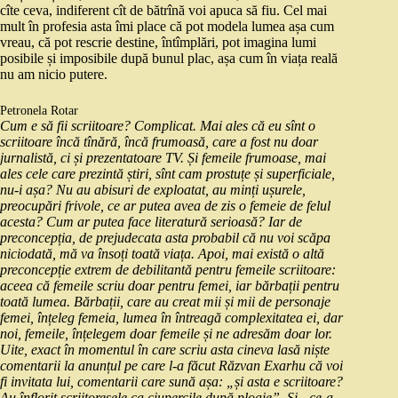
cîte ceva, indiferent cît de bătrînă voi apuca să fiu. Cel mai
mult în profesia asta îmi place că pot modela lumea așa cum
vreau, că pot rescrie destine, întîmplări, pot imagina lumi
posibile și imposibile după bunul plac, așa cum în viața reală
nu am nicio putere.
Petronela Rotar
Cum e să fii scriitoare? Complicat. Mai ales că eu sînt o
scriitoare încă tînără, încă frumoasă, care a fost nu doar
jurnalistă, ci și prezentatoare TV. Și femeile frumoase, mai
ales cele care prezintă știri, sînt cam prostuțe și superficiale,
nu-i așa? Nu au abisuri de exploatat, au minți ușurele,
preocupări frivole, ce ar putea avea de zis o femeie de felul
acesta? Cum ar putea face literatură serioasă? Iar de
preconcepția, de prejudecata asta probabil că nu voi scăpa
niciodată, mă va însoți toată viața. Apoi, mai există o altă
preconcepție extrem de debilitantă pentru femeile scriitoare:
aceea că femeile scriu doar pentru femei, iar bărbații pentru
toată lumea. Bărbații, care au creat mii și mii de personaje
femei, înțeleg femeia, lumea în întreagă complexitatea ei, dar
noi, femeile, înțelegem doar femeile și ne adresăm doar lor.
Uite, exact în momentul în care scriu asta cineva lasă niște
comentarii la anunțul pe care l-a făcut Răzvan Exarhu că voi
fi invitata lui, comentarii care sună așa: „și asta e scriitoare?
Au înflorit scriitoresele ca ciupercile după ploaie”. Și „ce-a