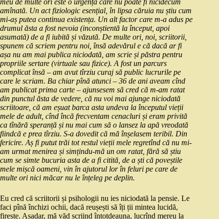
meu de multe ori este o urgență care nu poate fi nicidecum
amînată. Un act fiziologic esențial, în lipsa căruia nu știu cum
mi-aș putea continua existența. Un alt factor care m-a adus pe
drumul ăsta a fost nevoia (inconștientă la început, apoi
asumată) de a fi iubită și văzută. De multe ori, noi, scriitorii,
spunem că scriem pentru noi, însă adevărul e că dacă ar fi
așa nu am mai publica niciodată, am scrie și păstra pentru
propriile sertare (virtuale sau fizice). A fost un parcurs
complicat însă – am avut tîrziu curaj să public lucrurile pe
care le scriam. Ba chiar pînă atunci – 36 de ani aveam cînd
am publicat prima carte – ajunsesem să cred că m-am ratat
din punctul ăsta de vedere, că nu voi mai ajunge niciodată
scriitoare, că am eșuat barca asta undeva la începutul vieții
mele de adult, cînd încă frecventam cenacluri și eram privită
ca tînără speranță și nu mai cum să o lansez la apă vreodată
fiindcă e prea tîrziu. S-a dovedit că mă înșelasem teribil. Din
fericire. Aș fi putut trăi tot restul vieții mele regretînd că nu mi-
am urmat menirea și simțindu-mă un om ratat, fără să știu
cum se simte bucuria asta de a fi citită, de a ști că poveștile
mele mișcă oameni, vin în ajutorul lor în feluri pe care de
multe ori nici măcar nu le înțeleg pe deplin.
Eu cred că scriitorii și psihologii nu ies niciodată la pensie. Le
faci pînă închizi ochii, dacă reușești să îți ții mintea lucidă,
firește. Așadar, mă văd scriind întotdeauna, lucrînd mereu la