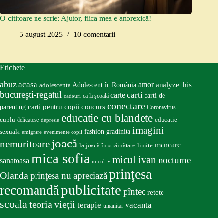
O cititoare ne scrie: Ajutor, fiica mea e anorexică!
5 august 2025
10 comentarii
Etichete
abuz
acasa
amor
Adolescent în România
analyze this
adolescenta
bucureşti-regatul
carte
carti
carti de
ca la școală
cadouri
conectare
carti pentru copii
concurs
parenting
Coronavirus
educatie cu blandete
educatie
cuplu
delicatese
depresie
imagini
fashion
gradinita
sexuala
emigrare
evenimente copii
joacă
nemuritoare
mancare
la joacă în străinătate
limite
mica sofia
micul ivan
nocturne
sanatoasa
micul iv
prinţesa
Olanda
prinţesa nu apreciază
publicitate
recomandă
pîntec
retete
scoala
teoria vieţii
terapie
vacanta
umanitar