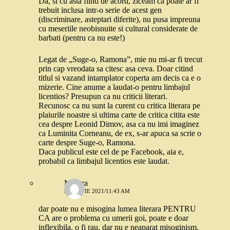
Da, si cu asta fiind de acord, ziceam ca poate ar fi
trebuit inclusa intr-o serie de acest gen
(discriminare, asteptari diferite), nu pusa impreuna
cu meseriile neobisnuite si cultural considerate de
barbati (pentru ca nu este!)
Legat de „Suge-o, Ramona”, mie nu mi-ar fi trecut
prin cap vreodata sa citesc asa ceva. Doar citind
titlul si vazand intamplator coperta am decis ca e o
mizerie. Cine anume a laudat-o pentru limbajul
licentios? Presupun ca nu criticii literari.
Recunosc ca nu sunt la curent cu critica literara pe
plaiurile noastre si ultima carte de critica citita este
cea despre Leonid Dimov, asa ca nu imi imaginez
ca Luminita Corneanu, de ex, s-ar apuca sa scrie o
carte despre Suge-o, Ramona.
Daca publicul este cel de pe Facebook, aia e,
probabil ca limbajul licentios este laudat.
Morera
9 MARTIE 2021/11:43 AM
dar poate nu e misogina lumea literara PENTRU
CA are o problema cu umerii goi, poate e doar
inflexibila. o fi rau, dar nu e neaparat misoginism.