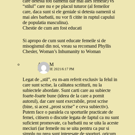
care detesta toti oamenii dar mai ales femeile) vs
“stilul” care nu e pe placul tuturor (al femeilor
care, daca sunt si ele geniale si detesta oamenii si
mai ales barbatii, nu vor fi citite in ruptul capului
de populatia masculina).
Chestie de cum am fost educati
Si apropo de cum sunt educate femeile si de
misogismul din noi, vreau sa recomand Phyllis
Chesler, Woman’s Inhumanity to Woman
Alina M
5 MARTIE 2021/6:17 PM
Legat de „stil”, eu m-am referit exclusiv la felul in
care sunt scrise, la calitatea scriiturii, nu la
subiectele abordate. Sunt carti care au subiecte
foarte-foarte bune (ideea de la care a pornit
autorul), dar care sunt execrabile, prost scrise
(bine, si acest „prost scrise” e ceva subiectiv).
Putem face o paralela cu sporturile practicate de
femei, citisem o discutie legata de faptul ca nu sunt
suficient promovate, ca barbatii nu se uita la aceste
meciuri (iar femeile nu se uita pentru ca pur si
simplu nu prea sunt interesate de sporturi, oricum