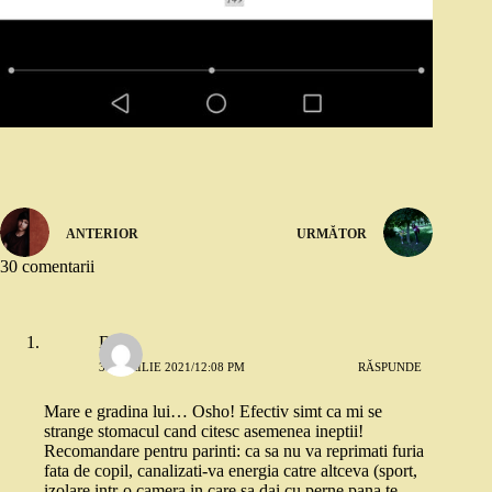
ANTERIOR
URMĂTOR
30 comentarii
Deea
30 APRILIE 2021/12:08 PM
RĂSPUNDE
Mare e gradina lui… Osho! Efectiv simt ca mi se
strange stomacul cand citesc asemenea ineptii!
Recomandare pentru parinti: ca sa nu va reprimati furia
fata de copil, canalizati-va energia catre altceva (sport,
izolare intr-o camera in care sa dai cu perne pana te