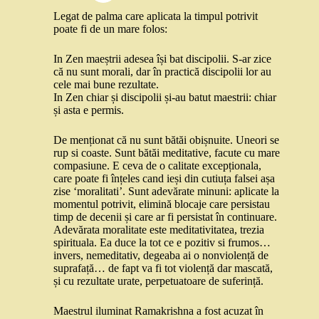
Legat de palma care aplicata la timpul potrivit
poate fi de un mare folos:
In Zen maeștrii adesea își bat discipolii. S-ar zice
că nu sunt morali, dar în practică discipolii lor au
cele mai bune rezultate.
In Zen chiar și discipolii și-au batut maestrii: chiar
și asta e permis.
De menționat că nu sunt bătăi obișnuite. Uneori se
rup si coaste. Sunt bătăi meditative, facute cu mare
compasiune. E ceva de o calitate excepționala,
care poate fi înțeles cand ieși din cutiuța falsei așa
zise ‘moralitati’. Sunt adevărate minuni: aplicate la
momentul potrivit, elimină blocaje care persistau
timp de decenii și care ar fi persistat în continuare.
Adevărata moralitate este meditativitatea, trezia
spirituala. Ea duce la tot ce e pozitiv si frumos…
invers, nemeditativ, degeaba ai o nonviolență de
suprafață… de fapt va fi tot violență dar mascată,
și cu rezultate urate, perpetuatoare de suferință.
Maestrul iluminat Ramakrishna a fost acuzat în