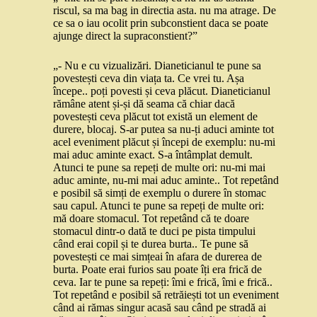
riscul, sa ma bag in directia asta. nu ma atrage. De
ce sa o iau ocolit prin subconstient daca se poate
ajunge direct la supraconstient?”
„- Nu e cu vizualizări. Dianeticianul te pune sa
povestești ceva din viața ta. Ce vrei tu. Așa
începe.. poți povesti și ceva plăcut. Dianeticianul
rămâne atent și-și dă seama că chiar dacă
povestești ceva plăcut tot există un element de
durere, blocaj. S-ar putea sa nu-ți aduci aminte tot
acel eveniment plăcut și începi de exemplu: nu-mi
mai aduc aminte exact. S-a întâmplat demult.
Atunci te pune sa repeți de multe ori: nu-mi mai
aduc aminte, nu-mi mai aduc aminte.. Tot repetând
e posibil să simți de exemplu o durere în stomac
sau capul. Atunci te pune sa repeți de multe ori:
mă doare stomacul. Tot repetând că te doare
stomacul dintr-o dată te duci pe pista timpului
când erai copil și te durea burta.. Te pune să
povestești ce mai simțeai în afara de durerea de
burta. Poate erai furios sau poate îți era frică de
ceva. Iar te pune sa repeți: îmi e frică, îmi e frică..
Tot repetând e posibil să retrăiești tot un eveniment
când ai rămas singur acasă sau când pe stradă ai