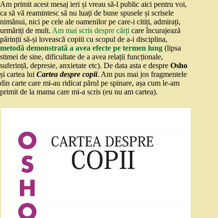
Am primit acest mesaj ieri și vreau să-l public aici pentru voi,
ca să vă reamintesc să nu luați de bune spusele și scrisele
nimănui, nici pe cele ale oamenilor pe care-i citiți, admirați,
urmăriți de mult.
Am mai scris despre cărți
care încurajează
părinții să-și lovească copiii cu scopul de a-i disciplina,
metodă demonstrată a avea efecte pe termen lung
(lipsa
stimei de sine, dificultate de a avea relații funcționale,
suferință, depresie, anxietate etc). De data asta e despre
Osho
și cartea lui
Cartea despre copii
. Am pus mai jos fragmentele
din carte care mi-au ridicat părul pe spinare, așa cum le-am
primit de la mama care mi-a scris (eu nu am cartea).