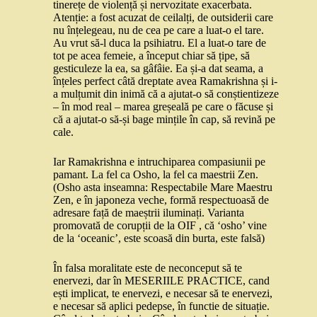
tinerețe de violență și nervozitate exacerbata.
Atenție: a fost acuzat de ceilalți, de outsiderii care
nu înțelegeau, nu de cea pe care a luat-o el tare.
Au vrut să-l duca la psihiatru. El a luat-o tare de
tot pe acea femeie, a început chiar să țipe, să
gesticuleze la ea, sa gâfâie. Ea și-a dat seama, a
înțeles perfect câtă dreptate avea Ramakrishna și i-
a mulțumit din inimă că a ajutat-o să conștientizeze
– în mod real – marea greșeală pe care o făcuse și
că a ajutat-o să-și bage mințile în cap, să revină pe
cale.
Iar Ramakrishna e intruchiparea compasiunii pe
pamant. La fel ca Osho, la fel ca maestrii Zen.
(Osho asta inseamna: Respectabile Mare Maestru
Zen, e în japoneza veche, formă respectuoasă de
adresare față de maeștrii iluminați. Varianta
promovată de corupții de la OIF , că ‘osho’ vine
de la ‘oceanic’, este scoasă din burta, este falsă)
În falsa moralitate este de neconceput să te
enervezi, dar în MESERIILE PRACTICE, cand
ești implicat, te enervezi, e necesar să te enervezi,
e necesar să aplici pedepse, în functie de situație.