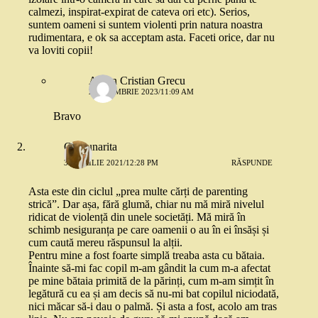
calmezi, inspirat-expirat de cateva ori etc). Serios,
suntem oameni si suntem violenti prin natura noastra
rudimentara, e ok sa acceptam asta. Faceti orice, dar nu
va loviti copii!
Anton Cristian Grecu
2 NOIEMBRIE 2023/11:09 AM
Bravo
Capsunarita
30 APRILIE 2021/12:28 PM
RĂSPUNDE
Asta este din ciclul „prea multe cărți de parenting
strică”. Dar așa, fără glumă, chiar nu mă miră nivelul
ridicat de violență din unele societăți. Mă miră în
schimb nesiguranța pe care oamenii o au în ei însăși și
cum caută mereu răspunsul la alții.
Pentru mine a fost foarte simplă treaba asta cu bătaia.
Înainte să-mi fac copil m-am gândit la cum m-a afectat
pe mine bătaia primită de la părinți, cum m-am simțit în
legătură cu ea și am decis să nu-mi bat copilul niciodată,
nici măcar să-i dau o palmă. Și asta a fost, acolo am tras