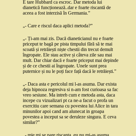
E tare Hubbard ca escroc. Dar metoda lui
dianetică funcționează..dar e foarte riscantă de
aceea a fost interzisă în Germania.”
„- Care e riscul daca aplici metoda?”
„- Ți-am mai zis. Dacă dianeticianul nu e foarte
priceput te bagă pe pista timpului fără să te mai
scoată și retrăiești niște chestii din trecut demult
îngropate. Ele stau active și câteva zile sau mai
mult. Dar chiar dacă e foarte priceput mai depinde
și de ce chestii ai îngropate. Unele sunt prea
puternice și nu le poți face față dacă le retrăiești.”
„- Daca asta e pericolul mi l-as asuma. Dar exista
deja hipnoza regresiva si n-am fost curioasa sa fac
vreo sesiune. Ma intreb cum e metoda asta, daca
incepe cu vizualizari pt ca ne-a facut o profa un
exercitiu care semana cu povestea lui Alice in tara
minunilor apoi cand am alunecat in groapa
povestea a inceput sa se deruleze singura. E ceva
similar?”
„- mie mi se pare riscanta, eu nu mi-as asuma