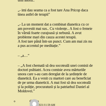
unii altora..”
„- imi dau seama ca a fost tare Ana Pricop daca
tinea astfel de terapii”
„- La un moment dat a combinat dianetica cu ce
am povestit mai sus.. Cu violențe.. A fost o femeie
în vârstă foarte curajoasă și nebună. A avut
probleme mari din cauza acestei terapii.
A fost tare până într-un punct. Cum am mai zis nu
a pus accentul pe meditație.”
– „a…”
– „A fost chemată să dea socoteală unei comisii de
doctori psihiatri. Acea comisie avea mărturiile
unora care s-au cam dereglat de la ședințele de
dianetică. Ea a venit cu martori care au beneficiat
de pe urma dianeticii. A mai fost să dea socoteală
și la poliție, procuratură și la patriarhul Daniel al
Moldovei.”
Gadjo
1 MAI 2021/11:59 AM