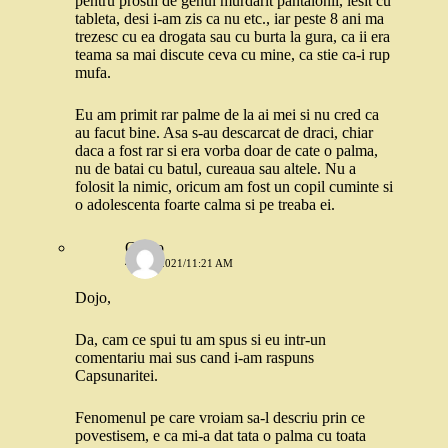
pentru prostii de genul murdarit pantalonii, iesit cu
tableta, desi i-am zis ca nu etc., iar peste 8 ani ma
trezesc cu ea drogata sau cu burta la gura, ca ii era
teama sa mai discute ceva cu mine, ca stie ca-i rup
mufa.
Eu am primit rar palme de la ai mei si nu cred ca
au facut bine. Asa s-au descarcat de draci, chiar
daca a fost rar si era vorba doar de cate o palma,
nu de batai cu batul, cureaua sau altele. Nu a
folosit la nimic, oricum am fost un copil cuminte si
o adolescenta foarte calma si pe treaba ei.
Gadjo
4 MAI 2021/11:21 AM
Dojo,
Da, cam ce spui tu am spus si eu intr-un
comentariu mai sus cand i-am raspuns
Capsunaritei.
Fenomenul pe care vroiam sa-l descriu prin ce
povestisem, e ca mi-a dat tata o palma cu toata