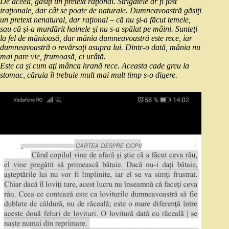
De aceea, găsiţi un pretext raţional. Strigătele ar fi fost
iraţionale, dar cât se poate de naturale. Dumneavoastră găsiţi
un pretext nenatural, dar raţional – că nu şi-a făcut temele,
sau că şi-a murdărit hainele şi nu s-a spălat pe mâini. Sunteţi
la fel de mânioasă, dar mânia dumneavoastră este rece, iar
dumneavoastră o revărsaţi asupra lui. Dintr-o dată, mânia nu
mai pare vie, frumoasă, ci urâtă.
Este ca şi cum aţi mânca hrană rece. Aceasta cade greu la
stomac, căruia îi trebuie mult mai mult timp s-o digere.