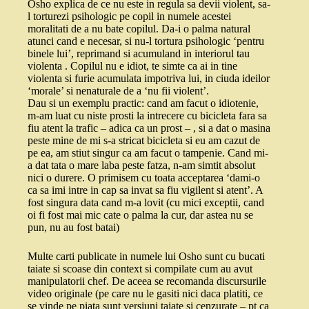
Osho explica de ce nu este in regula sa devii violent, sa-
l torturezi psihologic pe copil in numele acestei
moralitati de a nu bate copilul. Da-i o palma natural
atunci cand e necesar, si nu-l tortura psihologic ‘pentru
binele lui’, reprimand si acumuland in interiorul tau
violenta . Copilul nu e idiot, te simte ca ai in tine
violenta si furie acumulata impotriva lui, in ciuda ideilor
‘morale’ si nenaturale de a ‘nu fii violent’.
Dau si un exemplu practic: cand am facut o idiotenie,
m-am luat cu niste prosti la intrecere cu bicicleta fara sa
fiu atent la trafic – adica ca un prost – , si a dat o masina
peste mine de mi s-a stricat bicicleta si eu am cazut de
pe ea, am stiut singur ca am facut o tampenie. Cand mi-
a dat tata o mare laba peste fatza, n-am simtit absolut
nici o durere. O primisem cu toata acceptarea ‘dami-o
ca sa imi intre in cap sa invat sa fiu vigilent si atent’. A
fost singura data cand m-a lovit (cu mici exceptii, cand
oi fi fost mai mic cate o palma la cur, dar astea nu se
pun, nu au fost batai)
Multe carti publicate in numele lui Osho sunt cu bucati
taiate si scoase din context si compilate cum au avut
manipulatorii chef. De aceea se recomanda discursurile
video originale (pe care nu le gasiti nici daca platiti, ce
se vinde pe piata sunt versiuni taiate si cenzurate – pt ca