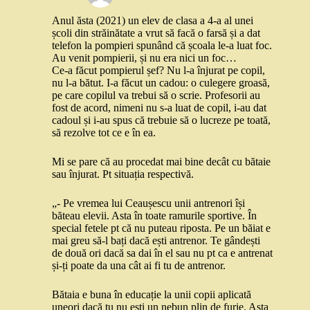
Anul ăsta (2021) un elev de clasa a 4-a al unei
școli din străinătate a vrut să facă o farsă și a dat
telefon la pompieri spunând că școala le-a luat foc.
Au venit pompierii, și nu era nici un foc…
Ce-a făcut pompierul șef? Nu l-a înjurat pe copil,
nu l-a bătut. I-a făcut un cadou: o culegere groasă,
pe care copilul va trebui să o scrie. Profesorii au
fost de acord, nimeni nu s-a luat de copil, i-au dat
cadoul și i-au spus că trebuie să o lucreze pe toată,
să rezolve tot ce e în ea.
Mi se pare că au procedat mai bine decât cu bătaie
sau înjurat. Pt situația respectivă.
„- Pe vremea lui Ceaușescu unii antrenori își
băteau elevii. Asta în toate ramurile sportive. În
special fetele pt că nu puteau riposta. Pe un băiat e
mai greu să-l bați dacă ești antrenor. Te gândești
de două ori dacă sa dai în el sau nu pt ca e antrenat
și-ți poate da una cât ai fi tu de antrenor.
Bătaia e buna în educație la unii copii aplicată
uneori dacă tu nu ești un nebun plin de furie. Asta