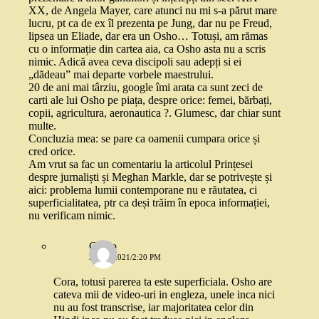
XX, de Angela Mayer, care atunci nu mi s-a părut mare
lucru, pt ca de ex îl prezenta pe Jung, dar nu pe Freud,
lipsea un Eliade, dar era un Osho… Totuși, am rămas
cu o informație din cartea aia, ca Osho asta nu a scris
nimic. Adică avea ceva discipoli sau adepți si ei
„dădeau” mai departe vorbele maestrului.
20 de ani mai târziu, google îmi arata ca sunt zeci de
carti ale lui Osho pe piața, despre orice: femei, bărbați,
copii, agricultura, aeronautica ?. Glumesc, dar chiar sunt
multe.
Concluzia mea: se pare ca oamenii cumpara orice și
cred orice.
Am vrut sa fac un comentariu la articolul Prințesei
despre jurnaliști și Meghan Markle, dar se potrivește și
aici: problema lumii contemporane nu e răutatea, ci
superficialitatea, ptr ca deși trăim în epoca informației,
nu verificam nimic.
Gadjo
2 MAI 2021/2:20 PM
Cora, totusi parerea ta este superficiala. Osho are
cateva mii de video-uri in engleza, unele inca nici
nu au fost transcrise, iar majoritatea celor din