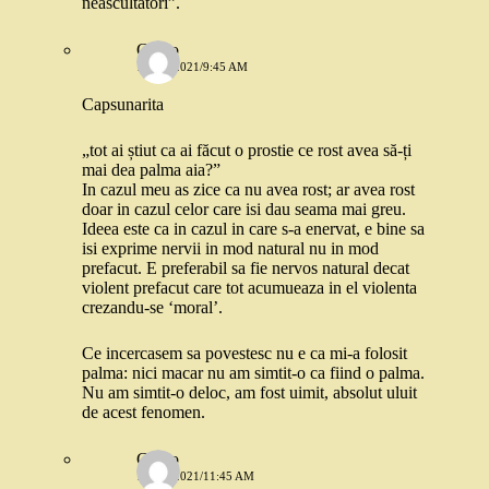
neascultători”.
Gadjo
1 MAI 2021/9:45 AM
Capsunarita
„tot ai știut ca ai făcut o prostie ce rost avea să-ți
mai dea palma aia?”
In cazul meu as zice ca nu avea rost; ar avea rost
doar in cazul celor care isi dau seama mai greu.
Ideea este ca in cazul in care s-a enervat, e bine sa
isi exprime nervii in mod natural nu in mod
prefacut. E preferabil sa fie nervos natural decat
violent prefacut care tot acumueaza in el violenta
crezandu-se ‘moral’.
Ce incercasem sa povestesc nu e ca mi-a folosit
palma: nici macar nu am simtit-o ca fiind o palma.
Nu am simtit-o deloc, am fost uimit, absolut uluit
de acest fenomen.
Gadjo
1 MAI 2021/11:45 AM