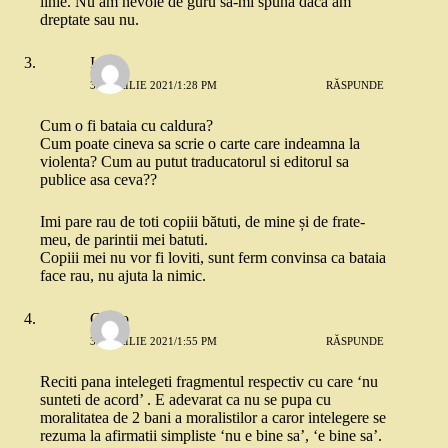
linie. Nu am nevoie de guru să-mi spună dacă am
dreptate sau nu.
Ioana
30 APRILIE 2021/1:28 PM
RĂSPUNDE
Cum o fi bataia cu caldura?
Cum poate cineva sa scrie o carte care indeamna la
violenta? Cum au putut traducatorul si editorul sa
publice asa ceva??
Imi pare rau de toti copiii bătuti, de mine și de frate-
meu, de parintii mei batuti.
Copiii mei nu vor fi loviti, sunt ferm convinsa ca bataia
face rau, nu ajuta la nimic.
Gadjo
30 APRILIE 2021/1:55 PM
RĂSPUNDE
Reciti pana intelegeti fragmentul respectiv cu care ‘nu
sunteti de acord’ . E adevarat ca nu se pupa cu
moralitatea de 2 bani a moralistilor a caror intelegere se
rezuma la afirmatii simpliste ‘nu e bine sa’, ‘e bine sa’.