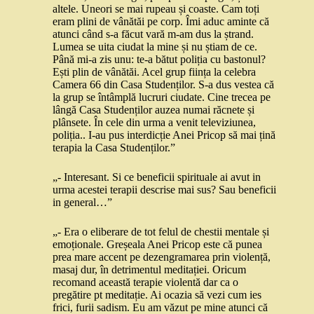
altele. Uneori se mai rupeau și coaste. Cam toți
eram plini de vânătăi pe corp. Îmi aduc aminte că
atunci când s-a făcut vară m-am dus la ștrand.
Lumea se uita ciudat la mine și nu știam de ce.
Până mi-a zis unu: te-a bătut poliția cu bastonul?
Ești plin de vânătăi. Acel grup ființa la celebra
Camera 66 din Casa Studenților. S-a dus vestea că
la grup se întâmplă lucruri ciudate. Cine trecea pe
lângă Casa Studenților auzea numai răcnete și
plânsete. În cele din urma a venit televiziunea,
poliția.. I-au pus interdicție Anei Pricop să mai țină
terapia la Casa Studenților.”
„- Interesant. Si ce beneficii spirituale ai avut in
urma acestei terapii descrise mai sus? Sau beneficii
in general…”
„- Era o eliberare de tot felul de chestii mentale și
emoționale. Greșeala Anei Pricop este că punea
prea mare accent pe dezengramarea prin violență,
masaj dur, în detrimentul meditației. Oricum
recomand această terapie violentă dar ca o
pregătire pt meditație. Ai ocazia să vezi cum ies
frici, furii sadism. Eu am văzut pe mine atunci că