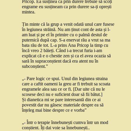
Pricop. Ea susținea ca prin durere trebuie să scoți
engrame eu susțineam ca prin durere sa-ți oprești
mintea.
Țin minte că la grup a venit odată unul care fusese
în legiunea străină. Nu am ținut cont de asta și l-
am luat și pe el în primire cu o palmă destul de
puternică după cap. S-a enervat rău a vrut sa ma
bata rău de tot. L-a prins Ana Pricop la timp cu
încă vreo 2 băieți. Când i-a trecut furia i-am
explicat că e o chestie zen și ca el avea ocazia să
sară în supraconștient dacă era atent nu în
subconștient.”
„- Pare logic ce spui. Unul din legiunea straina
care a caftit oameni la greu ar fi trebuit sa scoata
engramele alea sau ce or fi. [Dar uite că nu le
scosese deci nu e suficient doar să fii bătut.]
Și dianetica mi se pare interesantă din ce ai
povestit dar nu găsesc materiale despre ea să
înțeleg mai bine despre ce e vorba”
„- Într o terapie înnebunești cumva într un mod
conștient. Îți dai voie sa înnebunești..