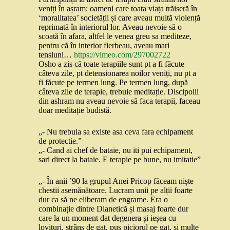
veniți în așram: oameni care toata viața trăiseră în
‘moralitatea’ societății și care aveau multă violență
reprimată în interiorul lor. Aveau nevoie să o
scoată în afara, altfel le venea greu sa mediteze,
pentru că în interior fierbeau, aveau mari
tensiuni…
https://vimeo.com/297002722
Osho a zis că toate terapiile sunt pt a fi făcute
câteva zile, pt detensionarea noilor veniți, nu pt a
fi făcute pe termen lung. Pe termen lung, după
câteva zile de terapie, trebuie meditație. Discipolii
din ashram nu aveau nevoie să faca terapii, faceau
doar meditație budistă.
„- Nu trebuia sa existe asa ceva fara echipament
de protectie.”
„- Cand ai chef de bataie, nu iti pui echipament,
sari direct la bataie. E terapie pe bune, nu imitatie”
„- În anii ’90 la grupul Anei Pricop făceam niște
chestii asemănătoare. Lucram unii pe alții foarte
dur ca să ne eliberam de engrame. Era o
combinație dintre Dianetică și masaj foarte dur
care la un moment dat degenera și ieșea cu
lovituri, strâns de gat, pus piciorul pe gat, și multe