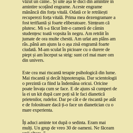
văzut un câine.. Și uite așa te duci din amintire în
amintire scoțând engrame. Aceste engrame
mănâncă din forța vitală. Odată ce le retrăiești
recuperezi forța vitală. Prima mea dezengramare a
fost terifiantă și foarte eliberatoare. Simțeam că
plutesc. Mi s-a făcut într-o cameră de cămin
studențesc toată vopsita în negru. Am retrăit în
jumate de ora multe chestii. Am urlat am plâns am
râs..până am ajuns la o așa zisă engramă foarte
ciudată. M-am sculat în picioare cu o durere de
piept și am început sa strig: sunt cel mai mare om
din univers.
Este cea mai riscantă terapie psihologică din lume.
Mai riscantă și decât hipnoterapia. Dar scientologii
o prezintă ca fiind la îndemâna oricui. Oricine
poate învața cum se face. E de ajuns să cumperi de
la ei un kit după care poți să le faci dianetică
prietenilor, rudelor. Dar pe cât e de riscantă pe atât
e de folositoare dacă ți-o face un dianetician cu o
mare experienta.
Îți aduci aminte tot după o sedinta. Eram mai
mulți. Un grup de vreo 30 de oameni. Ne făceam