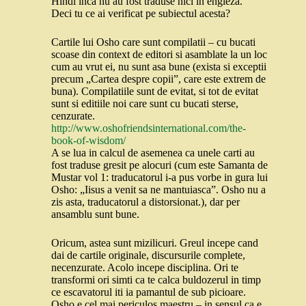
Hindi inca nu au fost traduse nici in engleza.
Deci tu ce ai verificat pe subiectul acesta?
Cartile lui Osho care sunt compilatii – cu bucati
scoase din context de editori si asamblate la un loc
cum au vrut ei, nu sunt asa bune (exista si exceptii
precum „Cartea despre copii”, care este extrem de
buna). Compilatiile sunt de evitat, si tot de evitat
sunt si editiile noi care sunt cu bucati sterse,
cenzurate.
http://www.oshofriendsinternational.com/the-
book-of-wisdom/
A se lua in calcul de asemenea ca unele carti au
fost traduse gresit pe alocuri (cum este Samanta de
Mustar vol 1: traducatorul i-a pus vorbe in gura lui
Osho: „Iisus a venit sa ne mantuiasca”. Osho nu a
zis asta, traducatorul a distorsionat.), dar per
ansamblu sunt bune.
Oricum, astea sunt mizilicuri. Greul incepe cand
dai de cartile originale, discursurile complete,
necenzurate. Acolo incepe disciplina. Ori te
transformi ori simti ca te calca buldozerul in timp
ce escavatorul iti ia pamantul de sub picioare.
Osho e cel mai periculos maestru – in sensul ca e