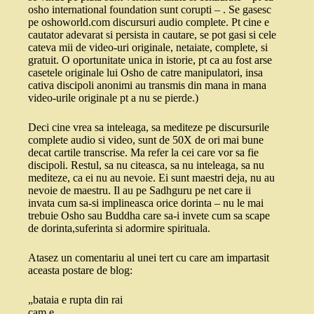
osho international foundation sunt corupti – . Se gasesc
pe oshoworld.com discursuri audio complete. Pt cine e
cautator adevarat si persista in cautare, se pot gasi si cele
cateva mii de video-uri originale, netaiate, complete, si
gratuit. O oportunitate unica in istorie, pt ca au fost arse
casetele originale lui Osho de catre manipulatori, insa
cativa discipoli anonimi au transmis din mana in mana
video-urile originale pt a nu se pierde.)
Deci cine vrea sa inteleaga, sa mediteze pe discursurile
complete audio si video, sunt de 50X de ori mai bune
decat cartile transcrise. Ma refer la cei care vor sa fie
discipoli. Restul, sa nu citeasca, sa nu inteleaga, sa nu
mediteze, ca ei nu au nevoie. Ei sunt maestri deja, nu au
nevoie de maestru. Il au pe Sadhguru pe net care ii
invata cum sa-si implineasca orice dorinta – nu le mai
trebuie Osho sau Buddha care sa-i invete cum sa scape
de dorinta,suferinta si adormire spirituala.
Atasez un comentariu al unei tert cu care am impartasit
aceasta postare de blog:
„bataia e rupta din rai
cam e