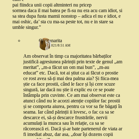
pai fiindca unii copii altminteri nu pricep
sormea daca il mai batea pe fi-su nu era acu cam idiot, si
sa stea dupa fusta mamii nonstop – adica el nu e idiot, e
mai oshic, da’ sta cu ma-sa peste tot, nu e in stare sa
umble singur.”
Capsunarita
1 MAI 2021/8:51 AM
Am observat în timp ca majoritatea bărbaților
justifică agresiunea părinții prin texte de genul „am
meritat”, „m-a făcut un om mai bun”, „m-au
educat” etc. Dacă, tot ai știut ca ai făcut o prostie
ce rost avea să-ți mai dea palma aia? Și fiica-mea
știe ca face prostii, când le face și își cere scuze
singură, iar dacă nu știe ii explic eu ce se poate
întâmpla prin cuvinte. Ce am mai observat este ca
atunci când nu le acorzi atenție copiilor fac prostii
și se comporta aiurea, pentru ca vor sa fie băgați în
seama. Iar când părinții ii lovesc, o fac ca sa se
descarce ei, să-și descarce frustrările, nervii
acumulați la munca sau în relație, ca sa se
răcorească ei. Dacă și-ar bate partenerul de viata ar
fi imediat abuz, dar asa, „doar își dozens copii