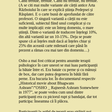
Când trebuie, trebuie. Când nu trebuie, nu trebuie.
(A se citi mai multe variante ale cărții antice Arta
Războiului în care se explică știința Pedepsei și
Răsplatei. E o carte bună de aprofundat de către
profesori. O singură variantă a cărții nu este
suficientă, subiectul fiind unul complicat și cu
multe implicații: este un întreg domeniu, o mare
știință. Dintr-o variantă de traducere înțelegi 10%,
din altă variantă iar un 10-15%.. Deja se poate
spune că ai înțeles mult dacă ai înțeles chiar și
25% din această carte milenară care până în
prezent a rămas cea mai tare din domeniu…)
Osho a mai fost criticat pentru anumite terapii
psihologice în care uneori se mai luau participanții
la bătaie între ei. Era bataie cu perne și cu mănuși
de box, dar care putea degenera în bătăi fără
perne. Era bucuria lor. În documentarul respectiv
„Historical movie about Bhagwans
Ashram”/”OSHO _ Rajneesh Ashram Somewhere
in 1977”, se poate vedea cum unul dintre
participanți era cu piciorul rupt și bandajat, dar tot
participa: înseamna că îi plăcea.
Participanții la astfel de terapii erau străinii noi