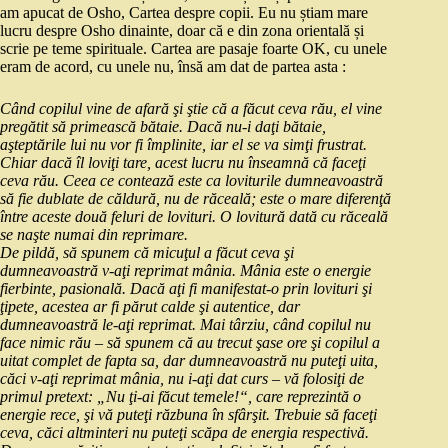
am apucat de Osho, Cartea despre copii. Eu nu știam mare
lucru despre Osho dinainte, doar că e din zona orientală și
scrie pe teme spirituale. Cartea are pasaje foarte OK, cu unele
eram de acord, cu unele nu, însă am dat de partea asta :
Când copilul vine de afară şi ştie că a făcut ceva rău, el vine
pregătit să primească bătaie. Dacă nu-i daţi bătaie,
aşteptările lui nu vor fi împlinite, iar el se va simţi frustrat.
Chiar dacă îl loviţi tare, acest lucru nu înseamnă că faceţi
ceva rău. Ceea ce contează este ca loviturile dumneavoastră
să fie dublate de căldură, nu de răceală; este o mare diferenţă
între aceste două feluri de lovituri. O lovitură dată cu răceală
se naşte numai din reprimare.
De pildă, să spunem că micuţul a făcut ceva şi
dumneavoastră v-aţi reprimat mânia. Mânia este o energie
fierbinte, pasională. Dacă aţi fi manifestat-o prin lovituri şi
ţipete, acestea ar fi părut calde şi autentice, dar
dumneavoastră le-aţi reprimat. Mai târziu, când copilul nu
face nimic rău – să spunem că au trecut şase ore şi copilul a
uitat complet de fapta sa, dar dumneavoastră nu puteţi uita,
căci v-aţi reprimat mânia, nu i-aţi dat curs – vă folosiţi de
primul pretext: „Nu ţi-ai făcut temele!“, care reprezintă o
energie rece, şi vă puteţi răzbuna în sfârşit. Trebuie să faceţi
ceva, căci altminteri nu puteţi scăpa de energia respectivă.