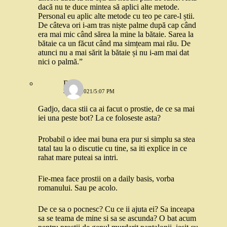
dacă nu te duce mintea să aplici alte metode.
Personal eu aplic alte metode cu teo pe care-l știi.
De câteva ori i-am tras niște palme după cap când
era mai mic când sărea la mine la bătaie. Sarea la
bătaie ca un făcut când ma simțeam mai rău. De
atunci nu a mai sărit la bătaie și nu i-am mai dat
nici o palmă.”
Dojo
3 MAI 2021/5:07 PM
Gadjo, daca stii ca ai facut o prostie, de ce sa mai
iei una peste bot? La ce foloseste asta?
Probabil o idee mai buna era pur si simplu sa stea
tatal tau la o discutie cu tine, sa iti explice in ce
rahat mare puteai sa intri.
Fie-mea face prostii on a daily basis, vorba
romanului. Sau pe acolo.
De ce sa o pocnesc? Cu ce ii ajuta ei? Sa inceapa
sa se teama de mine si sa se ascunda? O bat acum