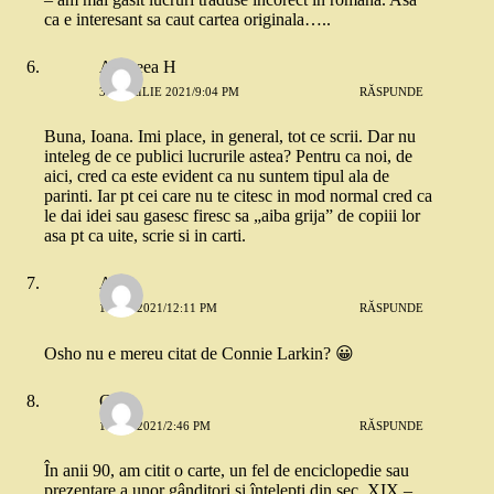
ca e interesant sa caut cartea originala…..
Andreea H
30 APRILIE 2021/9:04 PM
RĂSPUNDE
Buna, Ioana. Imi place, in general, tot ce scrii. Dar nu
inteleg de ce publici lucrurile astea? Pentru ca noi, de
aici, cred ca este evident ca nu suntem tipul ala de
parinti. Iar pt cei care nu te citesc in mod normal cred ca
le dai idei sau gasesc firesc sa „aiba grija” de copiii lor
asa pt ca uite, scrie si in carti.
Ana
1 MAI 2021/12:11 PM
RĂSPUNDE
Osho nu e mereu citat de Connie Larkin? 😀
Cora
1 MAI 2021/2:46 PM
RĂSPUNDE
În anii 90, am citit o carte, un fel de enciclopedie sau
prezentare a unor gânditori și înțelepți din sec. XIX –