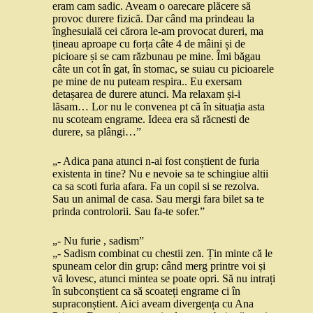
eram cam sadic. Aveam o oarecare plăcere să
provoc durere fizică. Dar când ma prindeau la
înghesuială cei cărora le-am provocat dureri, ma
țineau aproape cu forța câte 4 de mâini și de
picioare și se cam răzbunau pe mine. Îmi băgau
câte un cot în gat, în stomac, se suiau cu picioarele
pe mine de nu puteam respira.. Eu exersam
detașarea de durere atunci. Ma relaxam și-i
lăsam… Lor nu le convenea pt că în situația asta
nu scoteam engrame. Ideea era să răcnesti de
durere, sa plângi…”
„- Adica pana atunci n-ai fost conștient de furia
existenta in tine? Nu e nevoie sa te schingiue altii
ca sa scoti furia afara. Fa un copil si se rezolva.
Sau un animal de casa. Sau mergi fara bilet sa te
prinda controlorii. Sau fa-te sofer.”
„- Nu furie , sadism”
„- Sadism combinat cu chestii zen. Țin minte că le
spuneam celor din grup: când merg printre voi și
vă lovesc, atunci mintea se poate opri. Să nu intrați
în subconștient ca să scoateți engrame ci în
supraconștient. Aici aveam divergența cu Ana