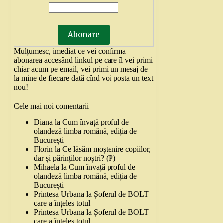
Mulțumesc, imediat ce vei confirma
abonarea accesând linkul pe care îl vei primi
chiar acum pe email, vei primi un mesaj de
la mine de fiecare dată cînd voi posta un text
nou!
Cele mai noi comentarii
Diana
la
Cum învață proful de
olandeză limba română, ediția de
București
Florin
la
Ce lăsăm moștenire copiilor,
dar și părinților noștri? (P)
Mihaela
la
Cum învață proful de
olandeză limba română, ediția de
București
Printesa Urbana
la
Șoferul de BOLT
care a înțeles totul
Printesa Urbana
la
Șoferul de BOLT
care a înțeles totul