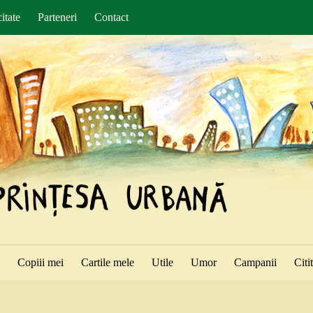
itate
Parteneri
Contact
ă
Copiii mei
Cartile mele
Utile
Umor
Campanii
Citi