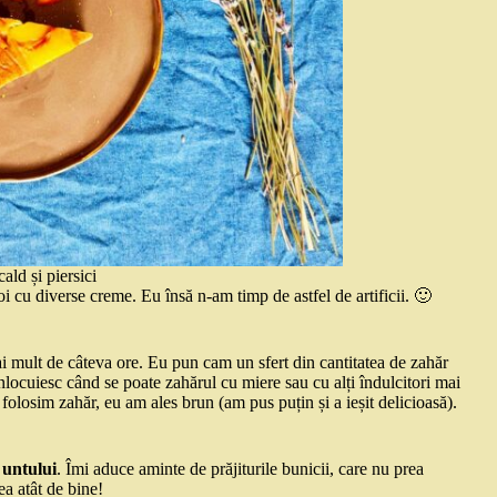
cald și piersici
poi cu diverse creme. Eu însă n-am timp de astfel de artificii. 🙂
i mult de câteva ore. Eu pun cam un sfert din cantitatea de zahăr
, înlocuiesc când se poate zahărul cu miere sau cu alți îndulcitori mai
 folosim zahăr, eu am ales brun (am pus puțin și a ieșit delicioasă).
 untului
. Îmi aduce aminte de prăjiturile bunicii, care nu prea
ea atât de bine!