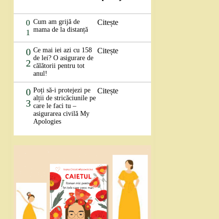
0
Cum am grijă de
Citește
mama de la distanță
1
0
Ce mai iei azi cu 158
Citește
de lei? O asigurare de
2
călătorii pentru tot
anul!
0
Poți să-i protejezi pe
Citește
alții de stricăciunile pe
3
care le faci tu –
asigurarea civilă My
Apologies