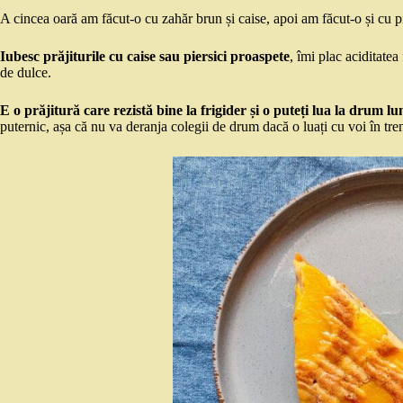
A cincea oară am făcut-o cu zahăr brun și caise, apoi am făcut-o și cu pie
Iubesc prăjiturile cu caise sau piersici proaspete
, îmi plac aciditatea
de dulce.
E o prăjitură care rezistă bine la frigider și o puteți lua la drum lu
puternic, așa că nu va deranja colegii de drum dacă o luați cu voi în tr