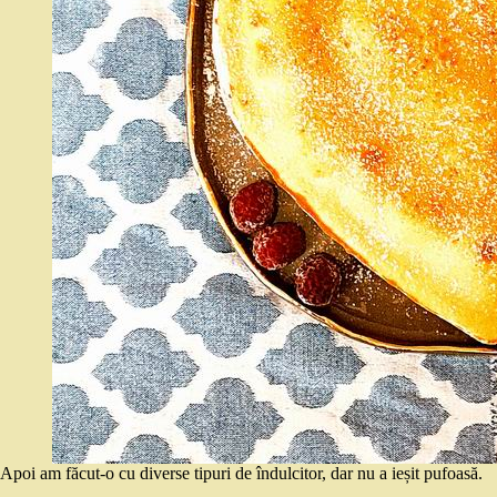
Apoi am făcut-o cu diverse tipuri de îndulcitor, dar nu a ieșit pufoasă.