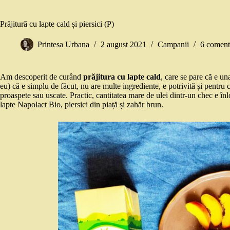
Prăjitură cu lapte cald și piersici (P)
Printesa Urbana
2 august 2021
Campanii
6 coment
Am descoperit de curând
prăjitura cu lapte cald
, care se pare că e u
eu) că e simplu de făcut, nu are multe ingrediente, e potrivită și pentru c
proaspete sau uscate. Practic, cantitatea mare de ulei dintr-un chec e înlo
lapte Napolact Bio, piersici din piață și zahăr brun.