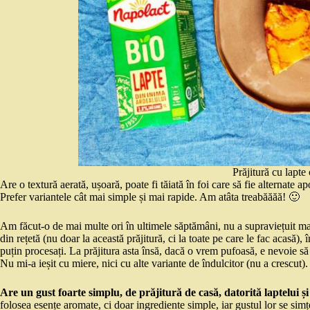
Prăjitură cu lapte 
Are o textură aerată, ușoară, poate fi tăiată în foi care să fie alternate a
Prefer variantele cât mai simple și mai rapide. Am atâta treabăăăă! 🙂
Am făcut-o de mai multe ori în ultimele săptămâni, nu a supraviețuit ma
din rețetă (nu doar la această prăjitură, ci la toate pe care le fac acasă)
puțin procesați. La prăjitura asta însă, dacă o vrem pufoasă, e nevoie să
Nu mi-a ieșit cu miere, nici cu alte variante de îndulcitor (nu a crescut).
Are un gust foarte simplu, de prăjitură de casă, datorită laptelui și
folosea esențe aromate, ci doar ingrediente simple, iar gustul lor se simț