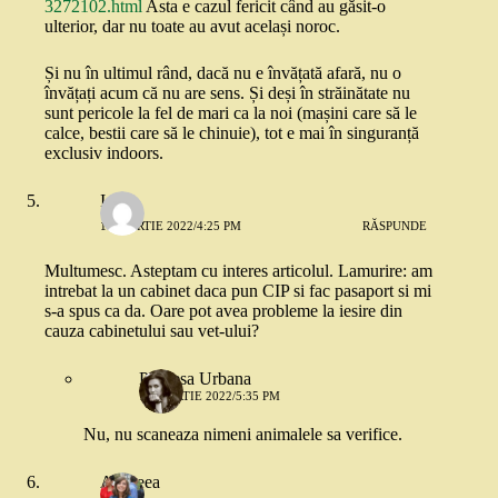
3272102.html
Asta e cazul fericit când au găsit-o
ulterior, dar nu toate au avut același noroc.
Și nu în ultimul rând, dacă nu e învățată afară, nu o
învățați acum că nu are sens. Și deși în străinătate nu
sunt pericole la fel de mari ca la noi (mașini care să le
calce, bestii care să le chinuie), tot e mai în singuranță
exclusiv indoors.
Ioana
10 MARTIE 2022/4:25 PM
RĂSPUNDE
Multumesc. Asteptam cu interes articolul. Lamurire: am
intrebat la un cabinet daca pun CIP si fac pasaport si mi
s-a spus ca da. Oare pot avea probleme la iesire din
cauza cabinetului sau vet-ului?
Printesa Urbana
10 MARTIE 2022/5:35 PM
Nu, nu scaneaza nimeni animalele sa verifice.
Andreea