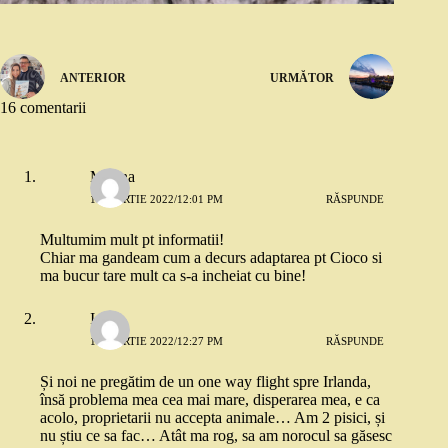
ANTERIOR
URMĂTOR
16 comentarii
Marina
10 MARTIE 2022/12:01 PM
RĂSPUNDE
Multumim mult pt informatii!
Chiar ma gandeam cum a decurs adaptarea pt Cioco si
ma bucur tare mult ca s-a incheiat cu bine!
I
10 MARTIE 2022/12:27 PM
RĂSPUNDE
Și noi ne pregătim de un one way flight spre Irlanda,
însă problema mea cea mai mare, disperarea mea, e ca
acolo, proprietarii nu accepta animale… Am 2 pisici, și
nu știu ce sa fac… Atât ma rog, sa am norocul sa găsesc