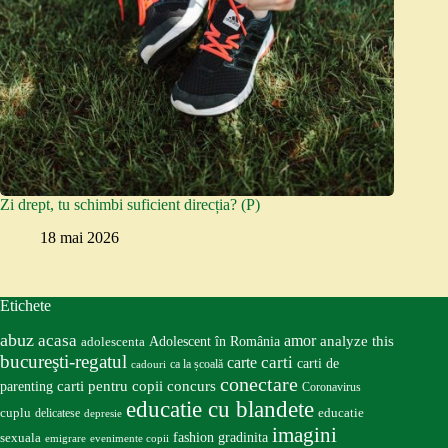
Zi drept, tu schimbi suficient direcția? (P)
18 mai 2026
Etichete
abuz
acasa
amor
Adolescent în România
analyze this
adolescenta
bucureşti-regatul
carte
carti
carti de
ca la școală
cadouri
conectare
carti pentru copii
concurs
parenting
Coronavirus
educatie cu blandete
educatie
cuplu
delicatese
depresie
imagini
fashion
gradinita
sexuala
emigrare
evenimente copii