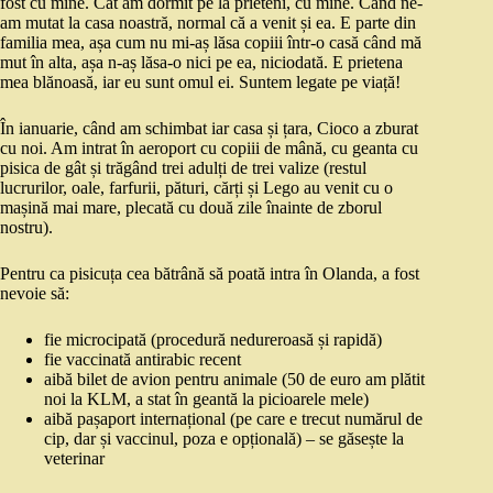
fost cu mine. Cât am dormit pe la prieteni, cu mine. Când ne-
am mutat la casa noastră, normal că a venit și ea. E parte din
familia mea, așa cum nu mi-aș lăsa copiii într-o casă când mă
mut în alta, așa n-aș lăsa-o nici pe ea, niciodată. E prietena
mea blănoasă, iar eu sunt omul ei. Suntem legate pe viață!
În ianuarie, când am schimbat iar casa și țara, Cioco a zburat
cu noi. Am intrat în aeroport cu copiii de mână, cu geanta cu
pisica de gât și trăgând trei adulți de trei valize (restul
lucrurilor, oale, farfurii, pături, cărți și Lego au venit cu o
mașină mai mare, plecată cu două zile înainte de zborul
nostru).
Pentru ca pisicuța cea bătrână să poată intra în Olanda, a fost
nevoie să:
fie microcipată (procedură nedureroasă și rapidă)
fie vaccinată antirabic recent
aibă bilet de avion pentru animale (50 de euro am plătit
noi la KLM, a stat în geantă la picioarele mele)
aibă pașaport internațional (pe care e trecut numărul de
cip, dar și vaccinul, poza e opțională) – se găsește la
veterinar