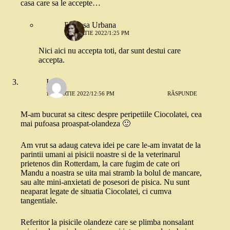
casa care sa le accepte…
Printesa Urbana
10 MARTIE 2022/1:25 PM
Nici aici nu accepta toti, dar sunt destui care
accepta.
Irina
10 MARTIE 2022/12:56 PM
RĂSPUNDE
M-am bucurat sa citesc despre peripetiile Ciocolatei, cea
mai pufoasa proaspat-olandeza 🙂
Am vrut sa adaug cateva idei pe care le-am invatat de la
parintii umani ai pisicii noastre si de la veterinarul
prietenos din Rotterdam, la care fugim de cate ori
Mandu a noastra se uita mai stramb la bolul de mancare,
sau alte mini-anxietati de posesori de pisica. Nu sunt
neaparat legate de situatia Ciocolatei, ci cumva
tangentiale.
Referitor la pisicile olandeze care se plimba nonsalant