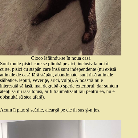
Cioco lăfăindu-se în noua casă
Sunt multe pisici care se plimbă pe aici, inclusiv la noi în
curte, pisici cu stăpân care însă sunt independente (nu există
animale de casă fără stăpân, abandonate, sunt însă animale
sălbatice, iepuri, veverițe, arici, vulpi). A noastră nu e
interesată să iasă, mai degrabă o sperie exteriorul, dar suntem
atenți să nu iasă totuși, ar fi traumatizant rău pentru ea, nu e
obișnuită să stea afară).
Acum îi plac și scările, aleargă pe ele în sus și-n jos.