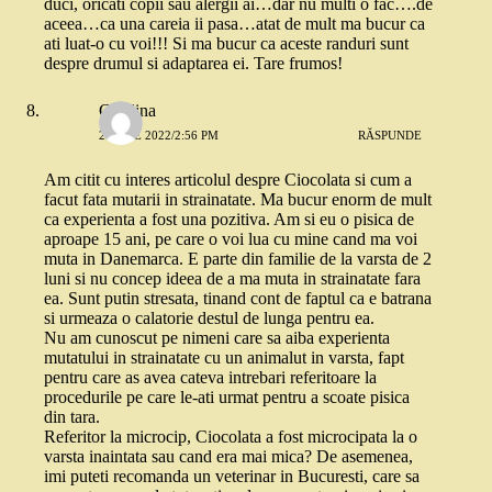
duci, oricati copii sau alergii ai…dar nu multi o fac….de
aceea…ca una careia ii pasa…atat de mult ma bucur ca
ati luat-o cu voi!!! Si ma bucur ca aceste randuri sunt
despre drumul si adaptarea ei. Tare frumos!
Catalina
2 IULIE 2022/2:56 PM
RĂSPUNDE
Am citit cu interes articolul despre Ciocolata si cum a
facut fata mutarii in strainatate. Ma bucur enorm de mult
ca experienta a fost una pozitiva. Am si eu o pisica de
aproape 15 ani, pe care o voi lua cu mine cand ma voi
muta in Danemarca. E parte din familie de la varsta de 2
luni si nu concep ideea de a ma muta in strainatate fara
ea. Sunt putin stresata, tinand cont de faptul ca e batrana
si urmeaza o calatorie destul de lunga pentru ea.
Nu am cunoscut pe nimeni care sa aiba experienta
mutatului in strainatate cu un animalut in varsta, fapt
pentru care as avea cateva intrebari referitoare la
procedurile pe care le-ati urmat pentru a scoate pisica
din tara.
Referitor la microcip, Ciocolata a fost microcipata la o
varsta inaintata sau cand era mai mica? De asemenea,
imi puteti recomanda un veterinar in Bucuresti, care sa