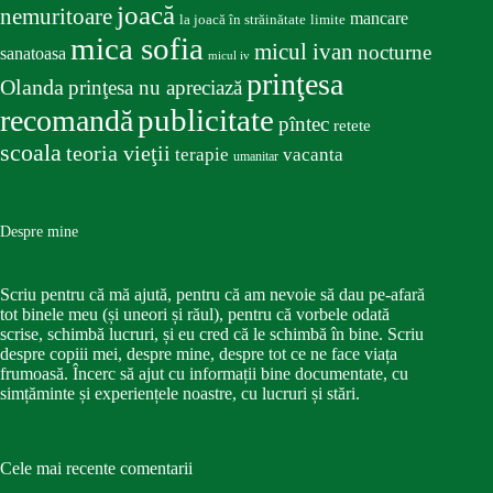
joacă
nemuritoare
mancare
la joacă în străinătate
limite
mica sofia
micul ivan
nocturne
sanatoasa
micul iv
prinţesa
Olanda
prinţesa nu apreciază
publicitate
recomandă
pîntec
retete
scoala
teoria vieţii
terapie
vacanta
umanitar
Despre mine
Scriu pentru că mă ajută, pentru că am nevoie să dau pe-afară
tot binele meu (și uneori și răul), pentru că vorbele odată
scrise, schimbă lucruri, și eu cred că le schimbă în bine. Scriu
despre copiii mei, despre mine, despre tot ce ne face viața
frumoasă. Încerc să ajut cu informații bine documentate, cu
simțăminte și experiențele noastre, cu lucruri și stări.
Cele mai recente comentarii