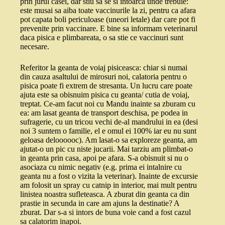
prin jurul casei, dar stiu sa se si intoarca unde trebuie:
este musai sa aiba toate vaccinurile la zi, pentru ca afara
pot capata boli periculoase (uneori letale) dar care pot fi
prevenite prin vaccinare. E bine sa informam veterinarul
daca pisica e plimbareata, o sa stie ce vaccinuri sunt
necesare.
Referitor la geanta de voiaj pisiceasca: chiar si numai
din cauza asaltului de mirosuri noi, calatoria pentru o
pisica poate fi extrem de stresanta. Un lucru care poate
ajuta este sa obisnuim pisica cu geanta/ cutia de voiaj,
treptat. Ce-am facut noi cu Mandu inainte sa zburam cu
ea: am lasat geanta de transport deschisa, pe podea in
sufragerie, cu un tricou vechi de-al mandrului in ea (desi
noi 3 suntem o familie, el e omul ei 100% iar eu nu sunt
geloasa deloooooc). Am lasat-o sa exploreze geanta, am
ajutat-o un pic cu niste jucarii. Mai tarziu am plimbat-o
in geanta prin casa, apoi pe afara. S-a obisnuit si nu o
asociaza cu nimic negativ (e.g. prima ei intalnire cu
geanta nu a fost o vizita la veterinar). Inainte de excursie
am folosit un spray cu catnip in interior, mai mult pentru
linistea noastra sufleteasca. A zburat din geanta ca din
prastie in secunda in care am ajuns la destinatie? A
zburat. Dar s-a si intors de buna voie cand a fost cazul
sa calatorim inapoi.