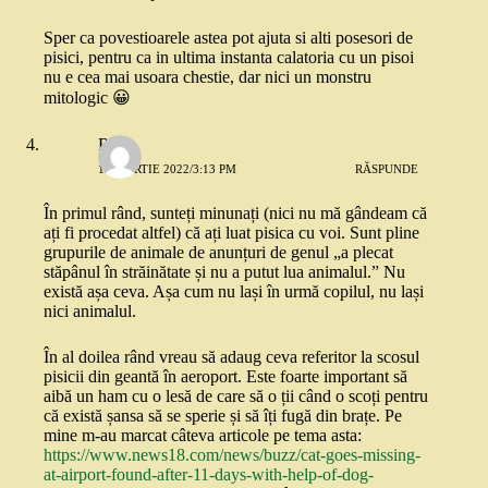
Sper ca povestioarele astea pot ajuta si alti posesori de
pisici, pentru ca in ultima instanta calatoria cu un pisoi
nu e cea mai usoara chestie, dar nici un monstru
mitologic 😀
Rox
10 MARTIE 2022/3:13 PM
RĂSPUNDE
În primul rând, sunteți minunați (nici nu mă gândeam că
ați fi procedat altfel) că ați luat pisica cu voi. Sunt pline
grupurile de animale de anunțuri de genul „a plecat
stăpânul în străinătate și nu a putut lua animalul.” Nu
există așa ceva. Așa cum nu lași în urmă copilul, nu lași
nici animalul.
În al doilea rând vreau să adaug ceva referitor la scosul
pisicii din geantă în aeroport. Este foarte important să
aibă un ham cu o lesă de care să o ții când o scoți pentru
că există șansa să se sperie și să îți fugă din brațe. Pe
mine m-au marcat câteva articole pe tema asta:
https://www.news18.com/news/buzz/cat-goes-missing-
at-airport-found-after-11-days-with-help-of-dog-