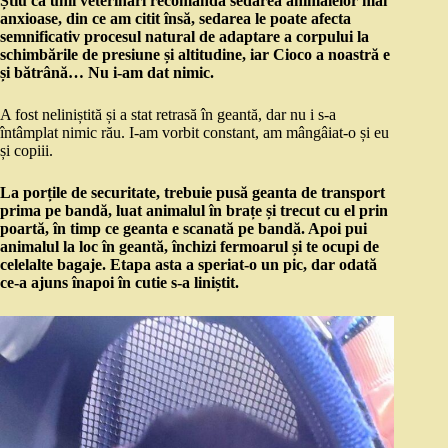
Știu că unii veterinari recomandă sedarea animalelor mai
anxioase, din ce am citit însă, sedarea le poate afecta
semnificativ procesul natural de adaptare a corpului la
schimbările de presiune și altitudine, iar Cioco a noastră e
și bătrână… Nu i-am dat nimic.
A fost neliniștită și a stat retrasă în geantă, dar nu i s-a
întâmplat nimic rău. I-am vorbit constant, am mângâiat-o și eu
și copiii.
La porțile de securitate, trebuie pusă geanta de transport
prima pe bandă, luat animalul în brațe și trecut cu el prin
poartă, în timp ce geanta e scanată pe bandă. Apoi pui
animalul la loc în geantă, închizi fermoarul și te ocupi de
celelalte bagaje. Etapa asta a speriat-o un pic, dar odată
ce-a ajuns înapoi în cutie s-a liniștit.