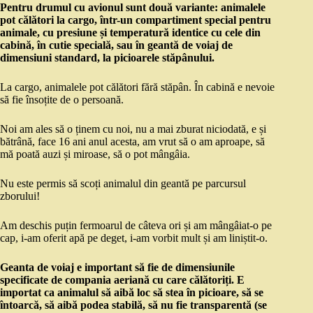
Pentru drumul cu avionul sunt două variante: animalele
pot călători la cargo, într-un compartiment special pentru
animale, cu presiune și temperatură identice cu cele din
cabină, în cutie specială, sau în geantă de voiaj de
dimensiuni standard, la picioarele stăpânului.
La cargo, animalele pot călători fără stăpân. În cabină e nevoie
să fie însoțite de o persoană.
Noi am ales să o ținem cu noi, nu a mai zburat niciodată, e și
bătrână, face 16 ani anul acesta, am vrut să o am aproape, să
mă poată auzi și miroase, să o pot mângâia.
Nu este permis să scoți animalul din geantă pe parcursul
zborului!
Am deschis puțin fermoarul de câteva ori și am mângâiat-o pe
cap, i-am oferit apă pe deget, i-am vorbit mult și am liniștit-o.
Geanta de voiaj e important să fie de dimensiunile
specificate de compania aeriană cu care călătoriți. E
importat ca animalul să aibă loc să stea în picioare, să se
întoarcă, să aibă podea stabilă, să nu fie transparentă (se