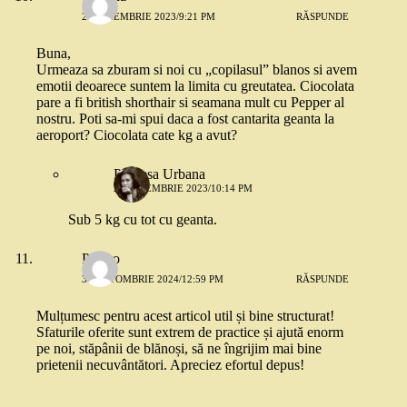
23 NOIEMBRIE 2023/9:21 PM
RĂSPUNDE
Buna,
Urmeaza sa zburam si noi cu „copilasul” blanos si avem
emotii deoarece suntem la limita cu greutatea. Ciocolata
pare a fi british shorthair si seamana mult cu Pepper al
nostru. Poti sa-mi spui daca a fost cantarita geanta la
aeroport? Ciocolata cate kg a avut?
Printesa Urbana
23 NOIEMBRIE 2023/10:14 PM
Sub 5 kg cu tot cu geanta.
PetPro
31 OCTOMBRIE 2024/12:59 PM
RĂSPUNDE
Mulțumesc pentru acest articol util și bine structurat!
Sfaturile oferite sunt extrem de practice și ajută enorm
pe noi, stăpânii de blănoși, să ne îngrijim mai bine
prietenii necuvântători. Apreciez efortul depus!