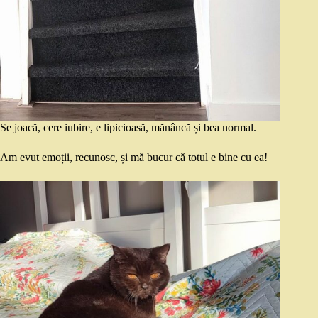
Se joacă, cere iubire, e lipicioasă, mănâncă și bea normal.
Am evut emoții, recunosc, și mă bucur că totul e bine cu ea!