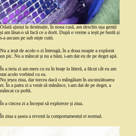
Odată ajunși la destinație, în noua casă, am deschis ușa genții
și am lăsat-o să facă ce a dorit. După o vreme a ieșit pe burtă și
s-a ascuns pe sub niște cutii.
Nu a ieșit de acolo o zi întreagă, în a doua noapte a explorat
un pic. Nu a mâncat și nu a băut, i-am dat eu de pe deget apă.
În a treia zi am mers cu ea în brațe la litieră, a făcut cât eu am
stat acolo vorbind cu ea.
Nu ieșea ziua, dar torcea dacă o mângâiam în ascunzătoarea
ei. În a patra zi a venit să mănânce, i-am dat de pe deget, a
mâncat cu poftă.
În a cincea zi a început să exploreze și ziua.
În ziua a șasea a revenit la comportamentul ei normal.