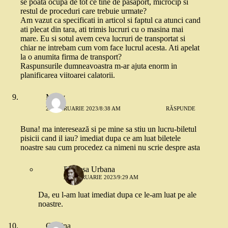
se poata ocupa de tot ce tine de pasaport, microcip si
restul de proceduri care trebuie urmate?
Am vazut ca specificati in articol si faptul ca atunci cand
ati plecat din tara, ati trimis lucruri cu o masina mai
mare. Eu si sotul avem ceva lucruri de transportat si
chiar ne intrebam cum vom face lucrul acesta. Ati apelat
la o anumita firma de transport?
Raspunsurile dumneavoastra m-ar ajuta enorm in
planificarea viitoarei calatorii.
Mony
28 FEBRUARIE 2023/8:38 AM
RĂSPUNDE
Buna! ma interesează si pe mine sa stiu un lucru-biletul
pisicii cand il iau? imediat dupa ce am luat biletele
noastre sau cum procedez ca nimeni nu scrie despre asta
Printesa Urbana
28 FEBRUARIE 2023/9:29 AM
Da, eu l-am luat imediat dupa ce le-am luat pe ale
noastre.
Cristina