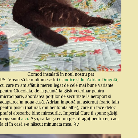
Comod instalată în noul nostru pat
PS. Vreau să le mulțumesc lui
Candice și lui Adrian Dragotă
,
cu care m-am sfătuit mereu legat de cele mai bune variante
pentru Ciocolata, de la geantă la găsit veterinar pentru
microcipare, abordarea porților de securitate la aeroport și
adaptarea în noua casă. Adrian importă un așternut foarte fain
pentru pisici (natural, din bentonită albă), care nu face deloc
praf și absoarbe bine mirosurile, Imperial Care îi spune găsiți
magazinul
aici
. Așa, să fac și eu un gest drăguț pentru ei, căci
la ei în casă s-a născut minunata mea. 🙂