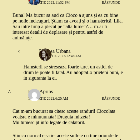
10 MARTIE 2022/11:32 PM
RĂSPUNDE
Buna! Ma bucur sa aud ca Cioco a ajuns și ea cu bine
pe noile meleaguri. Știam ca aveați și o hamsterică, Lila.
Sau intre timp a plecat pe “alta lume”?… m-ar fi
interesat detalii de deplasare și pentru astfel de
animăluțe.
Printesa Urbana
11 MARTIE 2022/12:48 AM
Hamsterii se streseaza foarte tare, un astfel de
drum le poate fi fatal. Au adoptat-o prieteni buni, e
in siguranta la ei.
Rosu Aprins
11 MARTIE 2022/6:25 AM
RĂSPUNDE
Cat m-am bucurat sa citesc aceste randuri! Ciocolata
voatsra e minuuunata! Draguta mitzeta!
Multumesc pt info legate de calatorit.
Stiu ca normal e sa iei aceste suflete cu tine oriunde te