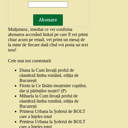
Mulțumesc, imediat ce vei confirma
abonarea accesând linkul pe care îl vei primi
chiar acum pe email, vei primi un mesaj de
la mine de fiecare dată cînd voi posta un text
nou!
Cele mai noi comentarii
Diana
la
Cum învață proful de
olandeză limba română, ediția de
București
Florin
la
Ce lăsăm moștenire copiilor,
dar și părinților noștri? (P)
Mihaela
la
Cum învață proful de
olandeză limba română, ediția de
București
Printesa Urbana
la
Șoferul de BOLT
care a înțeles totul
Printesa Urbana
la
Șoferul de BOLT
care a înțeles totul