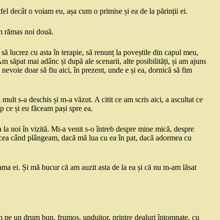
fel decât o voiam eu, așa cum o primise și ea de la părinții ei.
 am rămas noi două.
să lucrez cu asta în terapie, să renunț la poveștile din capul meu,
m săpat mai adânc și după ale scenarii, alte posibilități, și am ajuns
evoie doar să fiu aici, în prezent, unde e și ea, dornică să fim
 mult s-a deschis și m-a văzut. A citit ce am scris aici, a ascultat ce
mp ce și eu făceam pași spre ea.
a la noi în vizită. Mi-a venit s-o întreb despre mine mică, despre
făcea când plângeam, dacă mă lua cu ea în pat, dacă adormea cu
mama ei. Și mă bucur că am auzit asta de la ea și că nu m-am lăsat
 pe un drum bun, frumos, unduitor, printre dealuri întomnate, cu