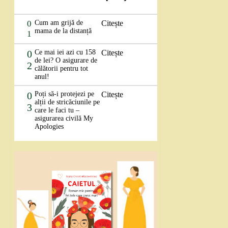
0
Cum am grijă de
Citește
mama de la distanță
1
0
Ce mai iei azi cu 158
Citește
de lei? O asigurare de
2
călătorii pentru tot
anul!
0
Poți să-i protejezi pe
Citește
alții de stricăciunile pe
3
care le faci tu –
asigurarea civilă My
Apologies