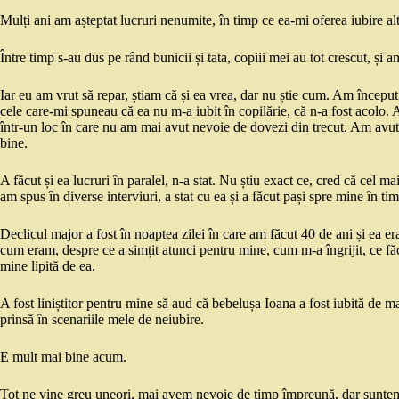
Mulți ani am așteptat lucruri nenumite, în timp ce ea-mi oferea iubire alt
Între timp s-au dus pe rând bunicii și tata, copiii mei au tot crescut, și
Iar eu am vrut să repar, știam că și ea vrea, dar nu știe cum. Am început 
cele care-mi spuneau că ea nu m-a iubit în copilărie, că n-a fost acolo. A
într-un loc în care nu am mai avut nevoie de dovezi din trecut. Am avut n
bine.
A făcut și ea lucruri în paralel, n-a stat. Nu știu exact ce, cred că cel mai
am spus în diverse interviuri, a stat cu ea și a făcut pași spre mine în ti
Declicul major a fost în noaptea zilei în care am făcut 40 de ani și ea er
cum eram, despre ce a simțit atunci pentru mine, cum m-a îngrijit, ce 
mine lipită de ea.
A fost liniștitor pentru mine să aud că bebelușa Ioana a fost iubită de 
prinsă în scenariile mele de neiubire.
E mult mai bine acum.
Tot ne vine greu uneori, mai avem nevoie de timp împreună, dar suntem