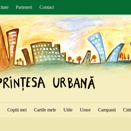
itate
Parteneri
Contact
ă
Copiii mei
Cartile mele
Utile
Umor
Campanii
Citi