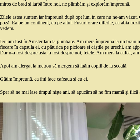
miros de brad și iarbă între noi, ne plimbăm și explorăm împreună.
Zilele astea suntem iar împreună după opt luni în care nu ne-am văzut. O
poză. Ea pe un continent, eu pe altul. Fusuri orare diferite, ea abia tre
vedem.
Ieri am fost în Amsterdam la plimbare. Am mers împreună la un brain m
fiecare în capsula ei, cu păturica pe picioare și căștile pe urechi, am aț
Dar n-a fost despre asta, a fost despre noi, fetele. Am mers la cafea, a
Apoi am alergat la metrou să mergem să luăm copiii de la școală.
Gătim împreună, ea îmi face cafeaua și eu ei.
Sper să ne mai lase timpul niște ani, să apucăm să ne fim mamă și fiic