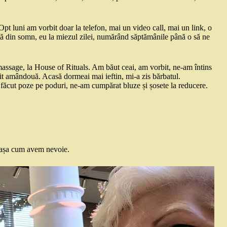
pt luni am vorbit doar la telefon, mai un video call, mai un link, o
zită din somn, eu la miezul zilei, numărând săptămânile până o să ne
assage, la House of Rituals. Am băut ceai, am vorbit, ne-am întins
ipit amândouă. Acasă dormeai mai ieftin, mi-a zis bărbatul.
m făcut poze pe poduri, ne-am cumpărat bluze și șosete la reducere.
ă așa cum avem nevoie.