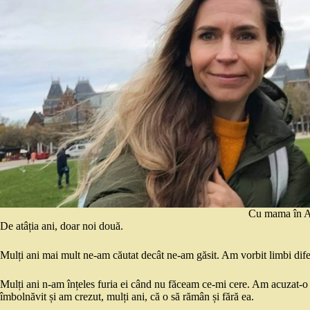
Cu mama în 
De atâția ani, doar noi două.
Mulți ani mai mult ne-am căutat decât ne-am găsit. Am vorbit limbi diferite
Mulți ani n-am înțeles furia ei când nu făceam ce-mi cere. Am acuzat-o 
îmbolnăvit și am crezut, mulți ani, că o să rămân și fără ea.