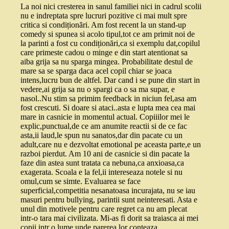
La noi nici cresterea in sanul familiei nici in cadrul scolii
nu e indreptata spre lucruri pozitive ci mai mult spre
critica si condiționări. Am fost recent la un stand-up
comedy si spunea si acolo tipul,tot ce am primit noi de
la parinti a fost cu condiționări,ca si exemplu dat,copilul
care primeste cadou o minge e din start atentionat sa
aiba grija sa nu sparga mingea. Probabilitate destul de
mare sa se sparga daca acel copil chiar se joaca
intens,lucru bun de altfel. Dar cand i se pune din start in
vedere,ai grija sa nu o spargi ca o sa ma supar, e
nasol..Nu stim sa primim feedback in niciun fel,asa am
fost crescuti. Si doare si ataci..asta e lupta mea cea mai
mare in casnicie in momentul actual. Copiiilor mei le
explic,punctual,de ce am anumite reactii si de ce fac
asta,ii laud,le spun nu sanatos,dar din pacate cu un
adult,care nu e dezvoltat emotional pe aceasta parte,e un
razboi pierdut. Am 10 ani de casnicie si din pacate la
faze din astea sunt tratata ca nebuna,ca anxioasa,ca
exagerata. Scoala e la fel,ii intereseaza notele si nu
omul,cum se simte. Evaluarea se face
superficial,competitia nesanatoasa incurajata, nu se iau
masuri pentru bullying, parintii sunt neinteresati. Asta e
unul din motivele pentru care regret ca nu am plecat
intr-o tara mai civilizata. Mi-as fi dorit sa traiasca ai mei
copii intr o lume unde parerea lor conteaza.