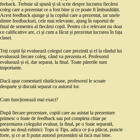
feeback. Trebuie să spună și să scrie despre lucrarea fiecărui
coleg care a prezentat ce a fost bine și ce poate fi îmbunătățit.
Acest feedback ajunge și la copilul care a prezentat, iar unele
dintre feedbackuri, cele mai relevante, ajung în raportul de
final de semestru al fiecărui copil. Pentru că e relevant nu doar
ce calificative are, ci și cum a făcut și prezentat lucrarea în fața
clasei.
Toți copiii își evaluează colegul care prezintă și el la rândul lui
evaluează fiecare coleg, când va prezenta el. Profesorul
evaluează și el, dar separat, la final. Toate părerile sunt
importante.
Dacă apar comentarii răutăcioase, profesorul le scoate
deoparte și discută separat cu autorul lor.
Cum funcționează mai exact?
După fiecare prezentare, copiii care au asistat la prezentare
primesc o foaie de feedback sau pot completa chiar pe
prezentarea colegului evaluat, la final, pe o foaie separată,
unde au două rubirici: Tops si Tips, adica ce ți-a plăcut, puncte
forte, și ce ar fi putut autorul prezentării să facă mai bine.