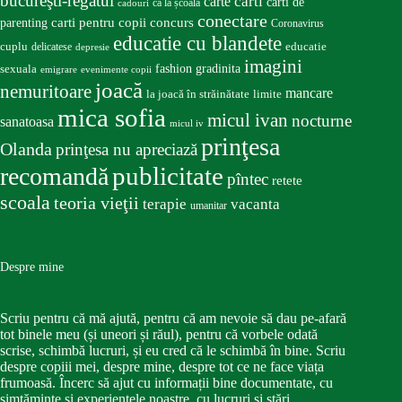
bucureşti-regatul
carte
carti
carti de
ca la școală
cadouri
conectare
carti pentru copii
concurs
parenting
Coronavirus
educatie cu blandete
educatie
cuplu
delicatese
depresie
imagini
fashion
gradinita
sexuala
emigrare
evenimente copii
joacă
nemuritoare
mancare
la joacă în străinătate
limite
mica sofia
micul ivan
nocturne
sanatoasa
micul iv
prinţesa
Olanda
prinţesa nu apreciază
publicitate
recomandă
pîntec
retete
scoala
teoria vieţii
terapie
vacanta
umanitar
Despre mine
Scriu pentru că mă ajută, pentru că am nevoie să dau pe-afară
tot binele meu (și uneori și răul), pentru că vorbele odată
scrise, schimbă lucruri, și eu cred că le schimbă în bine. Scriu
despre copiii mei, despre mine, despre tot ce ne face viața
frumoasă. Încerc să ajut cu informații bine documentate, cu
simțăminte și experiențele noastre, cu lucruri și stări.