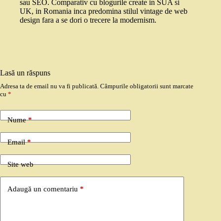
sau SEO. Comparativ cu blogurile create in SUA si
UK, in Romania inca predomina stilul vintage de web
design fara a se dori o trecere la modernism.
Lasă un răspuns
Adresa ta de email nu va fi publicată.
Câmpurile obligatorii sunt marcate
cu
*
Nume
*
Email
*
Site web
Adaugă un comentariu
*