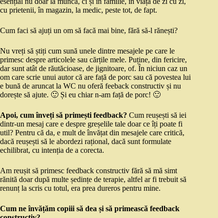
esențial nu doar la muncă, ci și în familie, în viața de zi cu zi,
cu prietenii, în magazin, la medic, peste tot, de fapt.
Cum faci să ajuți un om să facă mai bine, fără să-l rănești?
Nu vreți să știți cum sună unele dintre mesajele pe care le
primesc despre articolele sau cărțile mele. Puține, din fericire,
dar sunt atât de răutăcioase, de jignitoare, of. În niciun caz un
om care scrie unui autor că are față de porc sau că povestea lui
e bună de aruncat la WC nu oferă feeback constructiv și nu
dorește să ajute. 🙂 Și eu chiar n-am față de porc! 🙂
Apoi, cum înveți să primești feedback?
Cum reușești să iei
dintr-un mesaj care e despre greșelile tale doar ce îți poate fi
util? Pentru că da, e mult de învățat din mesajele care critică,
dacă reușești să le abordezi rațional, dacă sunt formulate
echilibrat, cu intenția de a corecta.
Am reușit să primesc feedback constructiv fără să mă simt
rănită doar după multe ședințe de terapie, altfel ar fi trebuit să
renunț la scris cu totul, era prea dureros pentru mine.
Cum ne învățăm copiii să dea și să primească feedback
constructiv?