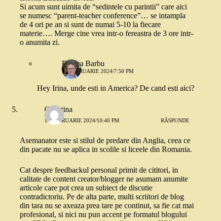
Si acum sunt uimita de “sedintele cu parintii” care aici
se numesc “parent-teacher conference”… se intampla
de 4 ori pe an si sunt de numai 5-10 la fiecare
materie…. Merge cine vrea intr-o fereastra de 3 ore intr-
o anumita zi.
Raluca Barbu
12 FEBRUARIE 2024/7:50 PM
Hey Irina, unde esti in America? De cand esti aici?
Christina
18 FEBRUARIE 2024/10:40 PM
RĂSPUNDE
Asemanator este si stilul de predare din Anglia, ceea ce
din pacate nu se aplica in scolile si liceele din Romania.
Cat despre feedbackul personal primit de cititori, in
calitate de content creator/blogger ne asumam anumite
articole care pot crea un subiect de discutie
contradictoriu. Pe de alta parte, multi scriitori de blog
din tara nu se axeaza prea tare pe continut, sa fie cat mai
profesional, si nici nu pun accent pe formatul blogului