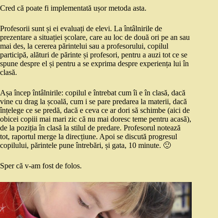
Cred că poate fi implementată ușor metoda asta.
Profesorii sunt și ei evaluați de elevi. La întâlnirile de
prezentare a situației școlare, care au loc de două ori pe an sau
mai des, la cererea părintelui sau a profesorului, copilul
participă, alături de părinte și profesori, pentru a auzi tot ce se
spune despre el și pentru a se exprima despre experiența lui în
clasă.
Așa încep întâlnirile: copilul e întrebat cum îi e în clasă, dacă
vine cu drag la școală, cum i se pare predarea la materii, dacă
înțelege ce se predă, dacă e ceva ce ar dori să schimbe (aici de
obicei copiii mai mari zic că nu mai doresc teme pentru acasă),
de la poziția în clasă la stilul de predare. Profesorul notează
tot, raportul merge la direcțiune. Apoi se discută progresul
copilului, părintele pune întrebări, și gata, 10 minute. 🙂
Sper că v-am fost de folos.