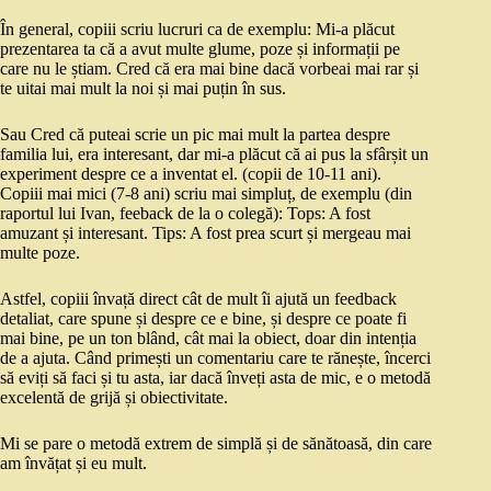
În general, copiii scriu lucruri ca de exemplu: Mi-a plăcut
prezentarea ta că a avut multe glume, poze și informații pe
care nu le știam. Cred că era mai bine dacă vorbeai mai rar și
te uitai mai mult la noi și mai puțin în sus.
Sau Cred că puteai scrie un pic mai mult la partea despre
familia lui, era interesant, dar mi-a plăcut că ai pus la sfârșit un
experiment despre ce a inventat el. (copii de 10-11 ani).
Copiii mai mici (7-8 ani) scriu mai simpluț, de exemplu (din
raportul lui Ivan, feeback de la o colegă): Tops: A fost
amuzant și interesant. Tips: A fost prea scurt și mergeau mai
multe poze.
Astfel, copiii învață direct cât de mult îi ajută un feedback
detaliat, care spune și despre ce e bine, și despre ce poate fi
mai bine, pe un ton blând, cât mai la obiect, doar din intenția
de a ajuta. Când primești un comentariu care te rănește, încerci
să eviți să faci și tu asta, iar dacă înveți asta de mic, e o metodă
excelentă de grijă și obiectivitate.
Mi se pare o metodă extrem de simplă și de sănătoasă, din care
am învățat și eu mult.