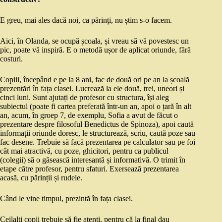
E greu, mai ales dacă noi, ca părinți, nu știm s-o facem.
Aici, în Olanda, se ocupă școala, și vreau să vă povestesc un
pic, poate vă inspiră. E o metodă ușor de aplicat oriunde, fără
costuri.
Copiii, începând e pe la 8 ani, fac de două ori pe an la școală
prezentări în fața clasei. Lucrează la ele două, trei, uneori și
cinci luni. Sunt ajutați de profesor cu structura, își aleg
subiectul (poate fi cartea preferată într-un an, apoi o țară în alt
an, acum, în groep 7, de exemplu, Sofia a avut de făcut o
prezentare despre filosoful Benedictus de Spinoza), apoi caută
informații oriunde doresc, le structurează, scriu, caută poze sau
fac desene. Trebuie să facă prezentarea pe calculator sau pe foi
cât mai atractivă, cu poze, ghicitori, pentru ca publicul
(colegii) să o găsească interesantă și informativă. O trimit în
etape către profesor, pentru sfaturi. Exersează prezentarea
acasă, cu părinții și rudele.
Când le vine timpul, prezintă în fața clasei.
Ceilalți copii trebuie să fie atenți, pentru că la final dau