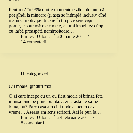
Pentru că în 99% dintre momentele zilei nici nu mă
pot gîndi la mîncare (şi asta se întîmplă inclusiv cînd
mănînc, motiv pentr care în timp ce sendvişul
porneşte spre măselele mele, eu îmi imaginez cîmpii
cu iarbă proaspătă nemirositoare…
Printesa Urbana
20 martie 2011
14 comentarii
Uncategorized
Ou moale, ginduri moi
O zi care incepe cu un ou fiert moale si brinza feta
intinsa bine pe piine prajita… ziua asta tre sa fie
buna, nu? Parca asa am citit undeva acum ceva
vreme… Aseara am scris scrisori. Azi le pun la…
Printesa Urbana
24 februarie 2011
8 comentarii