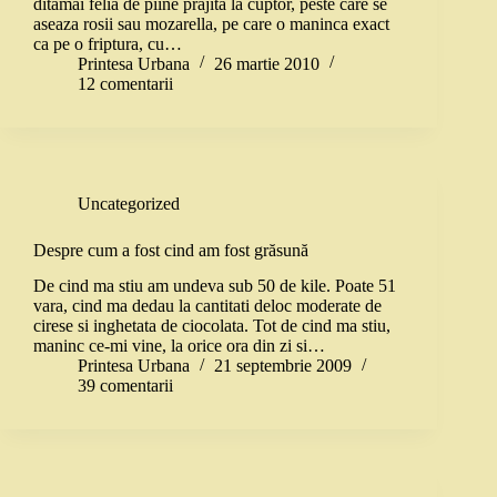
ditamai felia de piine prajita la cuptor, peste care se
aseaza rosii sau mozarella, pe care o maninca exact
ca pe o friptura, cu…
Printesa Urbana
26 martie 2010
12 comentarii
Uncategorized
Despre cum a fost cind am fost grăsună
De cind ma stiu am undeva sub 50 de kile. Poate 51
vara, cind ma dedau la cantitati deloc moderate de
cirese si inghetata de ciocolata. Tot de cind ma stiu,
maninc ce-mi vine, la orice ora din zi si…
Printesa Urbana
21 septembrie 2009
39 comentarii