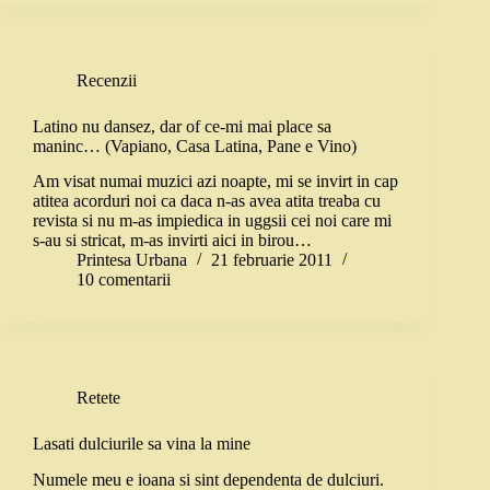
Recenzii
Latino nu dansez, dar of ce-mi mai place sa
maninc… (Vapiano, Casa Latina, Pane e Vino)
Am visat numai muzici azi noapte, mi se invirt in cap
atitea acorduri noi ca daca n-as avea atita treaba cu
revista si nu m-as impiedica in uggsii cei noi care mi
s-au si stricat, m-as invirti aici in birou…
Printesa Urbana
21 februarie 2011
10 comentarii
Retete
Lasati dulciurile sa vina la mine
Numele meu e ioana si sint dependenta de dulciuri.