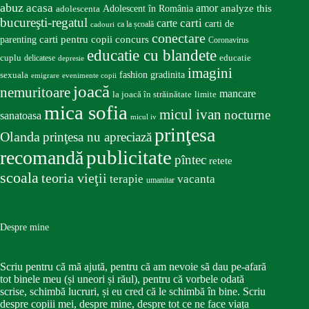
abuz
acasa
amor
Adolescent în România
analyze this
adolescenta
bucureşti-regatul
carte
carti
carti de
ca la școală
cadouri
conectare
carti pentru copii
concurs
parenting
Coronavirus
educatie cu blandete
educatie
cuplu
delicatese
depresie
imagini
fashion
gradinita
sexuala
emigrare
evenimente copii
joacă
nemuritoare
mancare
la joacă în străinătate
limite
mica sofia
micul ivan
nocturne
sanatoasa
micul iv
prinţesa
Olanda
prinţesa nu apreciază
publicitate
recomandă
pîntec
retete
scoala
teoria vieţii
terapie
vacanta
umanitar
Despre mine
Scriu pentru că mă ajută, pentru că am nevoie să dau pe-afară
tot binele meu (și uneori și răul), pentru că vorbele odată
scrise, schimbă lucruri, și eu cred că le schimbă în bine. Scriu
despre copiii mei, despre mine, despre tot ce ne face viața