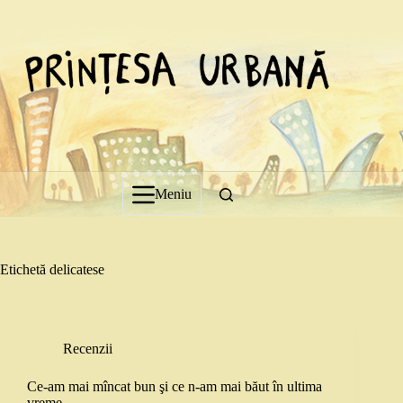
Sari
la
conținut
Meniu
Etichetă
delicatese
Recenzii
Ce-am mai mîncat bun şi ce n-am mai băut în ultima
vreme