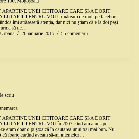
lore 100, Mogoșoaia
 APARȚINE UNEI CITITOARE CARE ȘI-A DORIT
LUI AICI, PENTRU VOI Urmăream de mult pe facebook
fiindcă îmi atrăseseră atenția, dar nici nu știam că e la doi pași
e urma să ne…
a Urbana
26 ianuarie 2015
55 comentarii
le scriu
Danemarca
 APARȚINE UNEI CITITOARE CARE ȘI-A DORIT
LUI AICI, PENTRU VOI În 2007 când am ajuns pe
ze eram doar o puștoaică în căutarea unui trai mai bun. Nu
t că foarte curând aveam să-mi întemeiez…