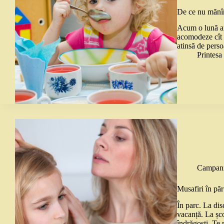
De ce nu mănîn
Acum o lună am 
acomodeze cît m
atinsă de perso
Printes
Campani
Musafiri în păr
În parc. La dis
vacanță. La șco
îndrăgosti. Te 