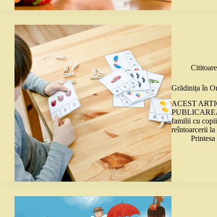
Cititoare
Grădinița în O
ACEST ARTI
PUBLICAREA L
familii cu copi
reîntoarcerii l
Printes