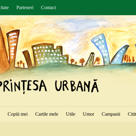
itate
Parteneri
Contact
ă
Copiii mei
Cartile mele
Utile
Umor
Campanii
Citi