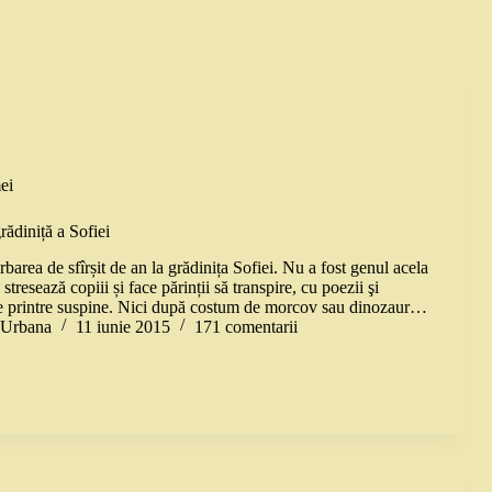
ei
rădiniță a Sofiei
barea de sfîrșit de an la grădinița Sofiei. Nu a fost genul acela
stresează copiii și face părinții să transpire, cu poezii şi
ite printre suspine. Nici după costum de morcov sau dinozaur…
a Urbana
11 iunie 2015
171 comentarii