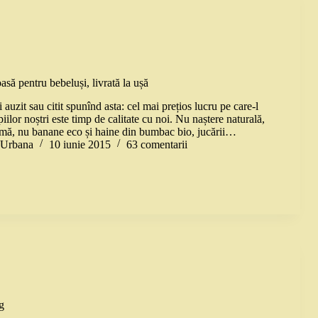
să pentru bebeluși, livrată la ușă
 auzit sau citit spunînd asta: cel mai prețios lucru pe care-l
iilor noștri este timp de calitate cu noi. Nu naștere naturală,
mă, nu banane eco și haine din bumbac bio, jucării…
a Urbana
10 iunie 2015
63 comentarii
g