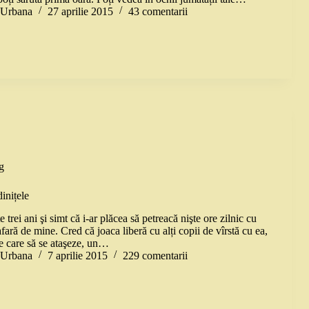
a Urbana
27 aprilie 2015
43 comentarii
g
inițele
 trei ani şi simt că i-ar plăcea să petreacă nişte ore zilnic cu
afară de mine. Cred că joaca liberă cu alți copii de vîrstă cu ea,
e care să se ataşeze, un…
a Urbana
7 aprilie 2015
229 comentarii