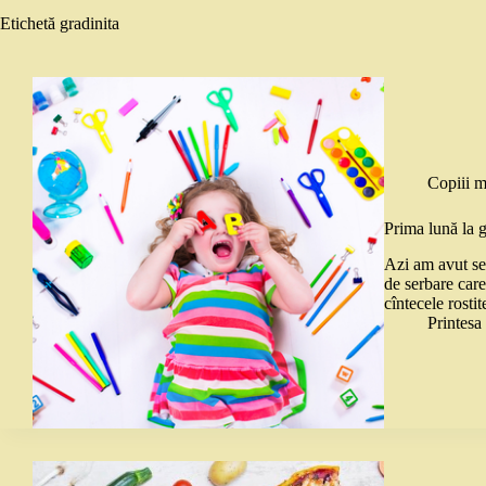
Etichetă
gradinita
Copiii m
Prima lună la g
Azi am avut ser
de serbare care 
cîntecele rost
Printes