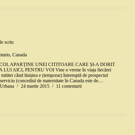
le scriu
ntario, Canada
COL APARȚINE UNEI CITITOARE CARE ȘI-A DORIT
UI AICI, PENTRU VOI Vine o vreme în viața fiecărei
i mititei când liniștea e (temporar) întreruptă de prospectul
a serviciu (concediul de maternitate în Canada este de…
a Urbana
24 martie 2015
11 comentarii