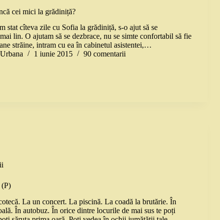
că cei mici la grădiniță?
stat cîteva zile cu Sofia la grădiniță, s-o ajut să se
ai lin. O ajutam să se dezbrace, nu se simte confortabil să fie
ane străine, intram cu ea în cabinetul asistentei,…
a Urbana
1 iunie 2015
90 comentarii
i
 (P)
cotecă. La un concert. La piscină. La coadă la brutărie. În
ală. În autobuz. În orice dintre locurile de mai sus te poți
poți săruta prima oară. Poți vedea în ochii jumătății tale…