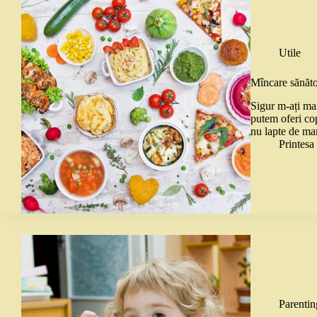
Utile
Mîncare sănătoa
Sigur m-ați mai
putem oferi cop
nu lapte de ma
Printes
Parentin