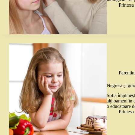
Printes
Parentin
Negresa și grăd
Sofia împlineşte
alți oameni în 
o educatoare d
Printes