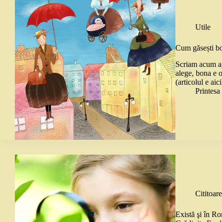
Utile
Cum găsești bo
Scriam acum ap
alege, bona e o
(articolul e ai
Printes
Cititoare
Există şi în Ro