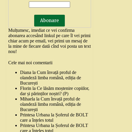
Mulțumesc, imediat ce vei confirma
abonarea accesând linkul pe care îl vei primi
chiar acum pe email, vei primi un mesaj de
la mine de fiecare dată cînd voi posta un text
nou!
Cele mai noi comentarii
Diana
la
Cum învață proful de
olandeză limba română, ediția de
București
Florin
la
Ce lăsăm moștenire copiilor,
dar și părinților noștri? (P)
Mihaela
la
Cum învață proful de
olandeză limba română, ediția de
București
Printesa Urbana
la
Șoferul de BOLT
care a înțeles totul
Printesa Urbana
la
Șoferul de BOLT
care a înțeles totul