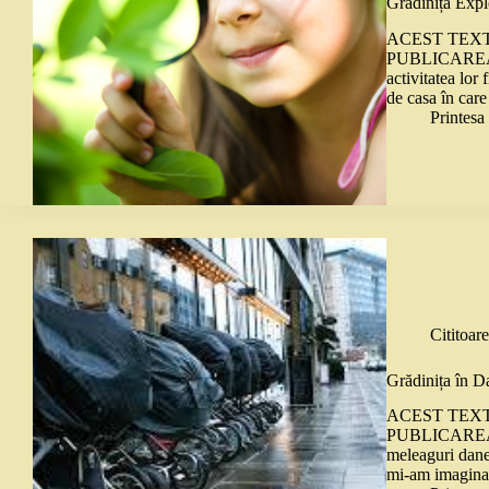
Grădinița Exp
ACEST TEXT
PUBLICAREA 
activitatea lor 
de casa în car
Printes
Cititoare
Grădinița în 
ACEST TEXT
PUBLICAREA 
meleaguri dane
mi-am imagina