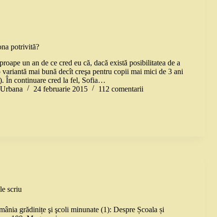
na potrivită?
roape un an de ce cred eu că, dacă există posibilitatea de a
 variantă mai bună decît creşa pentru copii mai mici de 3 ani
ci). În continuare cred la fel, Sofia…
a Urbana
24 februarie 2015
112 comentarii
le scriu
mânia grădinițe şi şcoli minunate (1): Despre Școala și