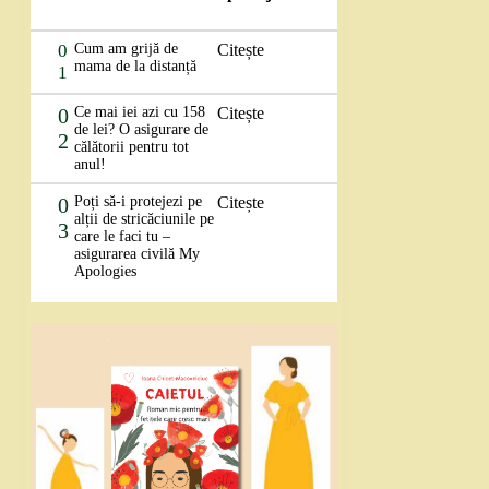
0
Cum am grijă de
Citește
mama de la distanță
1
0
Ce mai iei azi cu 158
Citește
de lei? O asigurare de
2
călătorii pentru tot
anul!
0
Poți să-i protejezi pe
Citește
alții de stricăciunile pe
3
care le faci tu –
asigurarea civilă My
Apologies