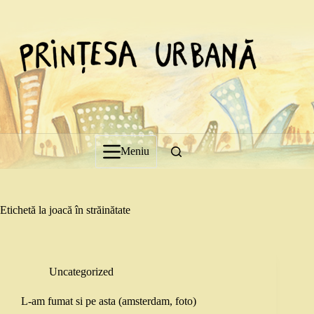
Sari
la
conținut
Meniu
Etichetă
la joacă în străinătate
Uncategorized
L-am fumat si pe asta (amsterdam, foto)