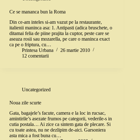
Ce se mananca bun la Roma
Din ce-am inteles si-am vazut pe la restaurante,
italienii maninca asa: 1. Antipasti (adica bruschete, o
ditamai felia de piine prajita la cuptor, peste care se
aseaza rosii sau mozarella, pe care o maninca exact
ca pe o friptura, cu…
Printesa Urbana
26 martie 2010
12 comentarii
Uncategorized
Noua zile scurte
Gata, bagajele’s facute, camera e la loc in rucsac,
amintirile’s asezate frumos pe categorii, vederile-s in
cutia postala… Ai zice ca sintem gata de plecare. Si
cu toate astea, nu ne dezlipim de-aici. Garsoniera
asta mica a fost buna cu…