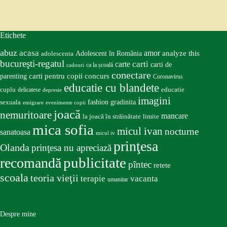
Etichete
abuz
acasa
amor
Adolescent în România
analyze this
adolescenta
bucureşti-regatul
carte
carti
carti de
ca la școală
cadouri
conectare
carti pentru copii
concurs
parenting
Coronavirus
educatie cu blandete
educatie
cuplu
delicatese
depresie
imagini
fashion
gradinita
sexuala
emigrare
evenimente copii
joacă
nemuritoare
mancare
la joacă în străinătate
limite
mica sofia
micul ivan
nocturne
sanatoasa
micul iv
prinţesa
Olanda
prinţesa nu apreciază
publicitate
recomandă
pîntec
retete
scoala
teoria vieţii
terapie
vacanta
umanitar
Despre mine