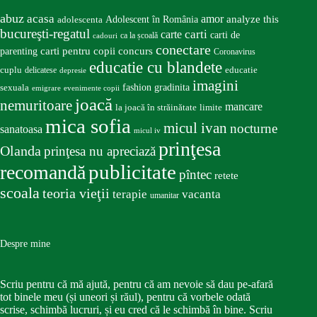
abuz
acasa
amor
Adolescent în România
analyze this
adolescenta
bucureşti-regatul
carte
carti
carti de
ca la școală
cadouri
conectare
carti pentru copii
concurs
parenting
Coronavirus
educatie cu blandete
educatie
cuplu
delicatese
depresie
imagini
fashion
gradinita
sexuala
emigrare
evenimente copii
joacă
nemuritoare
mancare
la joacă în străinătate
limite
mica sofia
micul ivan
nocturne
sanatoasa
micul iv
prinţesa
Olanda
prinţesa nu apreciază
publicitate
recomandă
pîntec
retete
scoala
teoria vieţii
terapie
vacanta
umanitar
Despre mine
Scriu pentru că mă ajută, pentru că am nevoie să dau pe-afară
tot binele meu (și uneori și răul), pentru că vorbele odată
scrise, schimbă lucruri, și eu cred că le schimbă în bine. Scriu