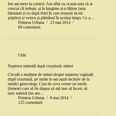
Ieri am mers la control. Am aflat cu ocazia asta că ai
crescut cît trebuie, și în lungime și-n lățime (asta
bănuiam și eu după felul în care reușești să-mi
șnițelezi și vezica și plămînul în același timp). Ce a…
Printesa Urbana
23 mai 2014
69 comentarii
Utile
Nașterea naturală după cezariană: mituri
Circulă o mulțime de mituri despre nașterea vaginală
după cezariană, pe multe le-am auzit inclusiv de la
medici ginecologi. Caut de ceva vreme un medic
(femeie) care să fie dispus să mă lase să încerc să
nasc natural (nu am…
Printesa Urbana
8 mai 2014
125 comentarii