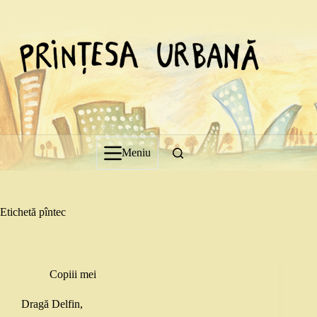
Sari
la
conținut
Meniu
Etichetă
pîntec
Copiii mei
Dragă Delfin,