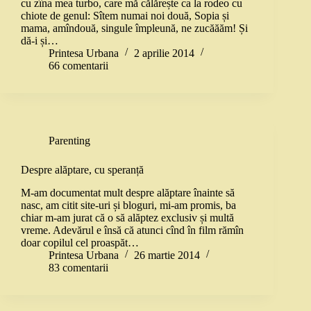
cu zîna mea turbo, care mă călărește ca la rodeo cu
chiote de genul: Sîtem numai noi două, Sopia și
mama, amîndouă, singule împleună, ne zucăăăm! Și
dă-i și…
Printesa Urbana
2 aprilie 2014
66 comentarii
Parenting
Despre alăptare, cu speranță
M-am documentat mult despre alăptare înainte să
nasc, am citit site-uri și bloguri, mi-am promis, ba
chiar m-am jurat că o să alăptez exclusiv și multă
vreme. Adevărul e însă că atunci cînd în film rămîn
doar copilul cel proaspăt…
Printesa Urbana
26 martie 2014
83 comentarii