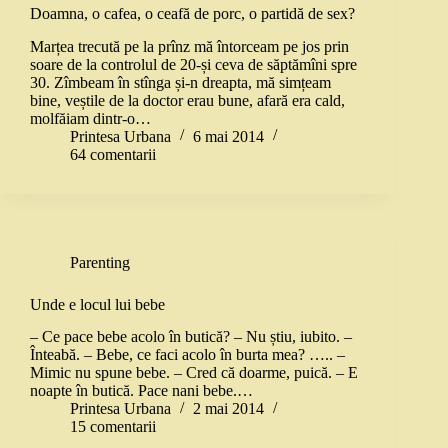
Doamna, o cafea, o ceafă de porc, o partidă de sex?
Marțea trecută pe la prînz mă întorceam pe jos prin
soare de la controlul de 20-și ceva de săptămîni spre
30. Zîmbeam în stînga și-n dreapta, mă simțeam
bine, veștile de la doctor erau bune, afară era cald,
molfăiam dintr-o…
Printesa Urbana
6 mai 2014
64 comentarii
Parenting
Unde e locul lui bebe
– Ce pace bebe acolo în butică? – Nu știu, iubito. –
Înteabă. – Bebe, ce faci acolo în burta mea? ….. –
Mimic nu spune bebe. – Cred că doarme, puică. – E
noapte în butică. Pace nani bebe.…
Printesa Urbana
2 mai 2014
15 comentarii