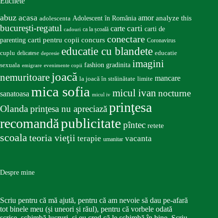
Etichete
abuz
acasa
amor
Adolescent în România
analyze this
adolescenta
bucureşti-regatul
carte
carti
carti de
ca la școală
cadouri
conectare
carti pentru copii
concurs
parenting
Coronavirus
educatie cu blandete
educatie
cuplu
delicatese
depresie
imagini
fashion
gradinita
sexuala
emigrare
evenimente copii
joacă
nemuritoare
mancare
la joacă în străinătate
limite
mica sofia
micul ivan
nocturne
sanatoasa
micul iv
prinţesa
Olanda
prinţesa nu apreciază
publicitate
recomandă
pîntec
retete
scoala
teoria vieţii
terapie
vacanta
umanitar
Despre mine
Scriu pentru că mă ajută, pentru că am nevoie să dau pe-afară
tot binele meu (și uneori și răul), pentru că vorbele odată
scrise, schimbă lucruri, și eu cred că le schimbă în bine. Scriu