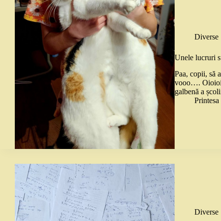
Diverse
Unele lucruri s
Paa, copii, să a
vooo…. Oioioi, 
galbenă a școli
Printes
Diverse