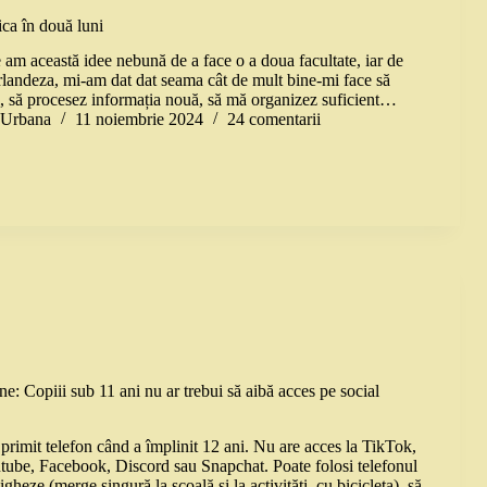
ca în două luni
am această idee nebună de a face o a doua facultate, iar de
rlandeza, mi-am dat dat seama cât de mult bine-mi face să
i, să procesez informația nouă, să mă organizez suficient…
a Urbana
11 noiembrie 2024
24 comentarii
e: Copiii sub 11 ani nu ar trebui să aibă acces pe social
 primit telefon când a împlinit 12 ani. Nu are acces la TikTok,
tube, Facebook, Discord sau Snapchat. Poate folosi telefonul
igheze (merge singură la școală și la activități, cu bicicleta), să