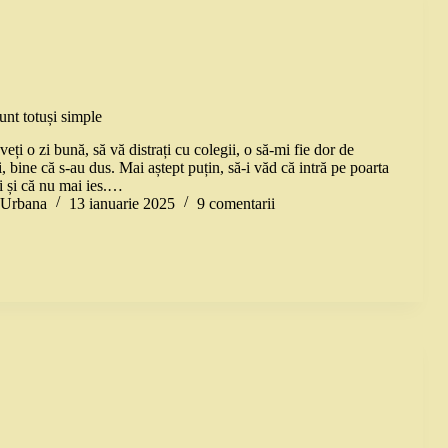
unt totuși simple
veți o zi bună, să vă distrați cu colegii, o să-mi fie dor de
bine că s-au dus. Mai aștept puțin, să-i văd că intră pe poarta
i și că nu mai ies.…
a Urbana
13 ianuarie 2025
9 comentarii