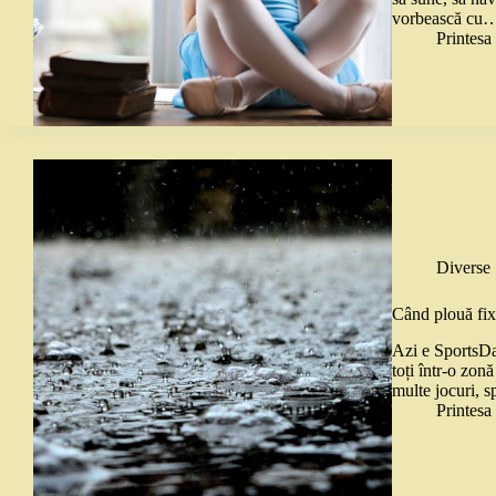
vorbească cu
Printes
Diverse
Când plouă fix
Azi e SportsDag
toți într-o zon
multe jocuri, 
Printes