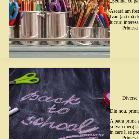
„Ședința cu păr
Aseară am fost 
Ivan (azi mă d
lucruri intere
Printes
Diverse
Din nou, prima
A patra prima z
și Ivan merg la
în care li se p
Printes