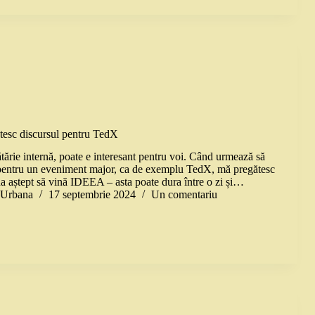
tesc discursul pentru TedX
tărie internă, poate e interesant pentru voi. Când urmează să
 pentru un eveniment major, ca de exemplu TedX, mă pregătesc
na aștept să vină IDEEA – asta poate dura între o zi și…
a Urbana
17 septembrie 2024
Un comentariu