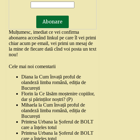
Mulțumesc, imediat ce vei confirma
abonarea accesând linkul pe care îl vei primi
chiar acum pe email, vei primi un mesaj de
la mine de fiecare dată cînd voi posta un text
nou!
Cele mai noi comentarii
Diana
la
Cum învață proful de
olandeză limba română, ediția de
București
Florin
la
Ce lăsăm moștenire copiilor,
dar și părinților noștri? (P)
Mihaela
la
Cum învață proful de
olandeză limba română, ediția de
București
Printesa Urbana
la
Șoferul de BOLT
care a înțeles totul
Printesa Urbana
la
Șoferul de BOLT
care a înțeles totul