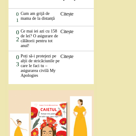
0
Cum am grijă de
Citește
mama de la distanță
1
0
Ce mai iei azi cu 158
Citește
de lei? O asigurare de
2
călătorii pentru tot
anul!
0
Poți să-i protejezi pe
Citește
alții de stricăciunile pe
3
care le faci tu –
asigurarea civilă My
Apologies