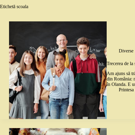
Etichetă
scoala
Diverse
Trecerea de la 
Am ajuns să tr
din România: m
în Olanda. E u
Printes