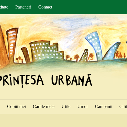
itate
Parteneri
Contact
ă
Copiii mei
Cartile mele
Utile
Umor
Campanii
Citi