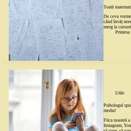
Toată matemati
De ceva vreme 
când învăț nee
merg la cursur
Printes
Utile
Psihologul spun
media!
Fiica noastră a
Instagram, You
să sune, să nav