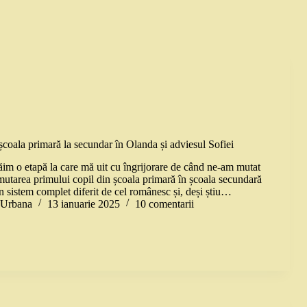
școala primară la secundar în Olanda și adviesul Sofiei
ăim o etapă la care mă uit cu îngrijorare de când ne-am mutat
utarea primului copil din școala primară în școala secundară
n sistem complet diferit de cel românesc și, deși știu…
a Urbana
13 ianuarie 2025
10 comentarii