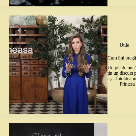
Utile
Cum îmi pregă
Un pic de bucă
țin un discurs
așa: Întotdeau
Printes