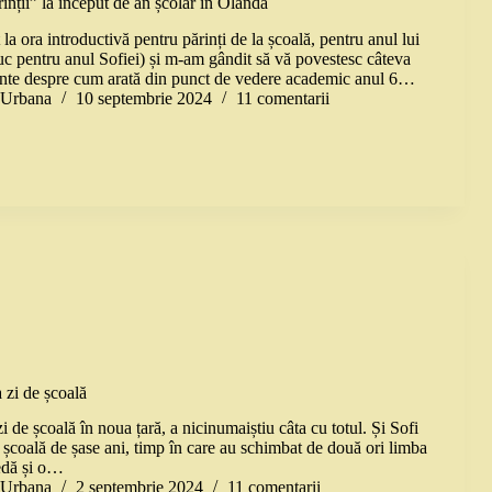
inții” la început de an școlar în Olanda
la ora introductivă pentru părinți de la școală, pentru anul lui
uc pentru anul Sofiei) și m-am gândit să vă povestesc câteva
sante despre cum arată din punct de vedere academic anul 6…
a Urbana
10 septembrie 2024
11 comentarii
 zi de școală
i de școală în noua țară, a nicinumaiștiu câta cu totul. Și Sofi
 școală de șase ani, timp în care au schimbat de două ori limba
redă și o…
a Urbana
2 septembrie 2024
11 comentarii