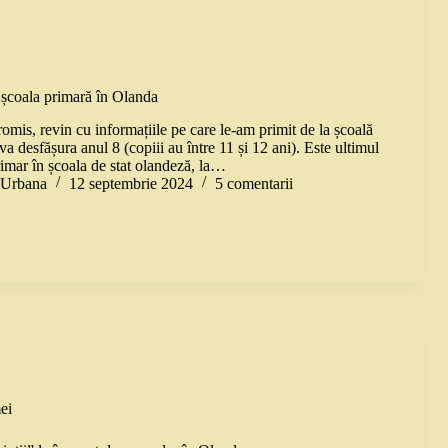
 școala primară în Olanda
mis, revin cu informațiile pe care le-am primit de la școală
a desfășura anul 8 (copiii au între 11 și 12 ani). Este ultimul
rimar în școala de stat olandeză, la…
a Urbana
12 septembrie 2024
5 comentarii
ei