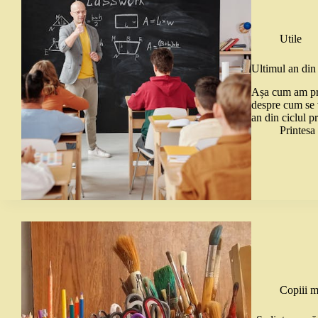
Utile
Ultimul an din
Așa cum am pro
despre cum se v
an din ciclul p
Printes
Copiii m