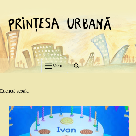
Sari
la
conținut
Meniu
Etichetă
scoala