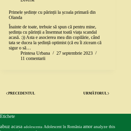
Primele ședințe cu părinții la școala primară din
Olanda
Înainte de toate, trebuie să spun că pentru mine,
ședința cu părinții a însemnat toată viața scandal
acasă. :)) Asta e asocierea mea din copilărie, când
tata se ducea la ședință optimist (că eu îi ziceam că
sigur o să…
Printesa Urbana
27 septembrie 2023
11 comentarii
PRECEDENTUL
URMĂTORUL
Etichete
abuz
acasa
amor
Adolescent în România
analyze this
adolescenta