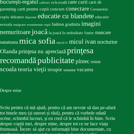
bucureşti-regatul
carte
carti
carti de
ca la școală
cadouri
conectare
carti pentru copii
concurs
parenting
Coronavirus
educatie cu blandete
educatie
cuplu
delicatese
depresie
imagini
fashion
gradinita
sexuala
emigrare
evenimente copii
joacă
nemuritoare
mancare
la joacă în străinătate
limite
mica sofia
micul ivan
nocturne
sanatoasa
micul iv
prinţesa
Olanda
prinţesa nu apreciază
publicitate
recomandă
pîntec
retete
scoala
teoria vieţii
terapie
vacanta
umanitar
Despre mine
Scriu pentru că mă ajută, pentru că am nevoie să dau pe-afară
tot binele meu (și uneori și răul), pentru că vorbele odată
scrise, schimbă lucruri, și eu cred că le schimbă în bine. Scriu
despre copiii mei, despre mine, despre tot ce ne face viața
frumoasă. Încerc să ajut cu informații bine documentate, cu