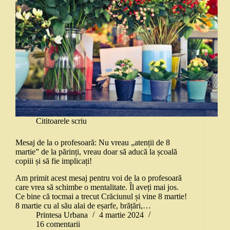
Cititoarele scriu
Mesaj de la o profesoară: Nu vreau „atenții de 8
martie” de la părinți, vreau doar să aducă la școală
copiii și să fie implicați!
Am primit acest mesaj pentru voi de la o profesoară
care vrea să schimbe o mentalitate. Îl aveți mai jos.
Ce bine că tocmai a trecut Crăciunul și vine 8 martie!
8 martie cu al său alai de eșarfe, brățări,…
Printesa Urbana
4 martie 2024
16 comentarii