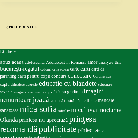
PRECEDENTUL
Etichete
abuz
acasa
amor
Adolescent în România
analyze this
adolescenta
bucureşti-regatul
carte
carti
carti de
ca la școală
cadouri
conectare
carti pentru copii
concurs
parenting
Coronavirus
educatie cu blandete
educatie
cuplu
delicatese
depresie
imagini
fashion
gradinita
sexuala
emigrare
evenimente copii
joacă
nemuritoare
mancare
la joacă în străinătate
limite
mica sofia
micul ivan
nocturne
sanatoasa
micul iv
prinţesa
Olanda
prinţesa nu apreciază
publicitate
recomandă
pîntec
retete
scoala