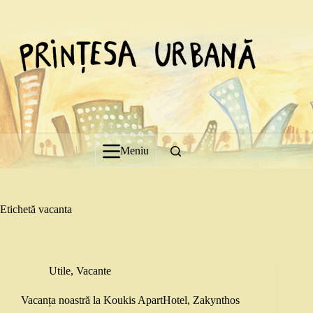
Sari
la
conținut
Meniu
Etichetă
vacanta
Utile
,
Vacante
Vacanța noastră la Koukis ApartHotel, Zakynthos