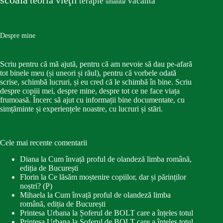
teoria vieţii
terapie
vacanta
umanitar
Despre mine
Scriu pentru că mă ajută, pentru că am nevoie să dau pe-afară
tot binele meu (și uneori și răul), pentru că vorbele odată
scrise, schimbă lucruri, și eu cred că le schimbă în bine. Scriu
despre copiii mei, despre mine, despre tot ce ne face viața
frumoasă. Încerc să ajut cu informații bine documentate, cu
simțăminte și experiențele noastre, cu lucruri și stări.
Cele mai recente comentarii
Diana
la
Cum învață proful de olandeză limba română,
ediția de București
Florin
la
Ce lăsăm moștenire copiilor, dar și părinților
noștri? (P)
Mihaela
la
Cum învață proful de olandeză limba
română, ediția de București
Printesa Urbana
la
Șoferul de BOLT care a înțeles totul
Printesa Urbana
la
Șoferul de BOLT care a înțeles totul