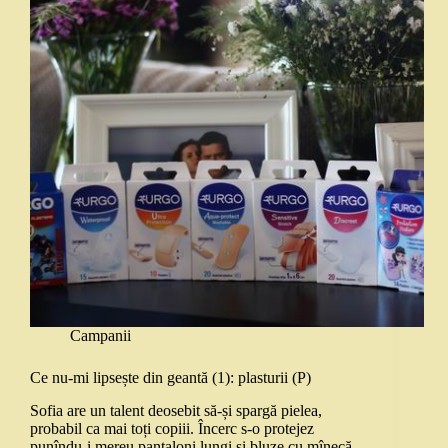
Campanii
Ce nu-mi lipsește din geantă (1): plasturii (P)
Sofia are un talent deosebit să-și spargă pielea,
probabil ca mai toți copiii. Încerc s-o protejez
punîndu-i mereu pantaloni lungi și bluze cu mînecă