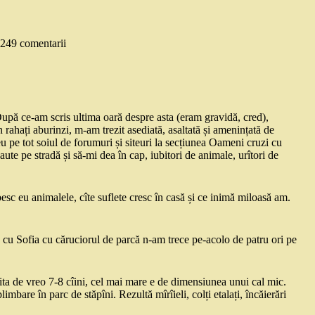
249 comentarii
upă ce-am scris ultima oară despre asta (eram gravidă, cred),
 rahați aburinzi, m-am trezit asediată, asaltată și amenințată de
u pe tot soiul de forumuri și siteuri la secțiunea Oameni cruzi cu
te pe stradă și să-mi dea în cap, iubitori de animale, urîtori de
eu animalele, cîte suflete cresc în casă și ce inimă miloasă am.
c cu Sofia cu căruciorul de parcă n-am trece pe-acolo de patru ori pe
aita de vreo 7-8 cîini, cel mai mare e de dimensiunea unui cal mic.
imbare în parc de stăpîni. Rezultă mîrîieli, colți etalați, încăierări