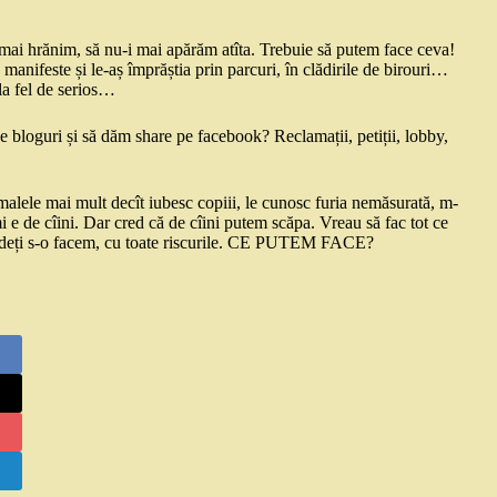
 mai hrănim, să nu-i mai apărăm atîta. Trebuie să putem face ceva!
manifeste și le-aș împrăștia prin parcuri, în clădirile de birouri…
 la fel de serios…
bloguri și să dăm share pe facebook? Reclamații, petiții, lobby,
imalele mai mult decît iubesc copiii, le cunosc furia nemăsurată, m-
i e de cîini. Dar cred că de cîini putem scăpa. Vreau să fac tot ce
haideți s-o facem, cu toate riscurile. CE PUTEM FACE?