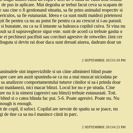
u de pus in aplicare. Mai degraba ar trebui facut ceva sa scapam de
e sau cine o fi gestionand situatia, sa fie prins animalul respectiv si
ericulos, sa fie eutanasiat. Ideea e ca sunt multi maidezi prietenosi
i fie pentru ca nu au putut fie pentru ca au crescut si i-au parasit.
 bunatate, nu ca sa il intarate sa haleasca copilul cuiva. Si vina nu
ebuit sa il supravegheze sigur este. sunt de acord ca trebuie gasita o
e ei pechinezi pacifisti sau corcituri agresive de rotweiler. (imi cer
a draguta si devin rai doar daca sunt dresati aiurea, dadeam doar un
2 SEPTEMBRIE 2013/5:59 PM
nimalele sint imprevizibile si un ciine altminteri blind poate
pre care am auzit spunindu-se ca nu a mai muscat niciodata pe
 sa analizeze comportamentului tuturor ciinilor si sa-i prinda doar
ut maidanezi, nici macar blinzi. Locul lor nu e pe strada. Cine
 care nu ii ia nimeni (agresivi sau blinzi) trebuie eutanasiati. Toti.
blind si o catea blinda fac pui. 5-6. Poate agresivi. Poate nu. Nu
 enough is enough.
it de copil, il sufoci. Copilul are nevoie de spatiu sa se joace, nu
gi de tine ca sa nu-l manince ciinii in parc.
2 SEPTEMBRIE 2013/6:23 PM