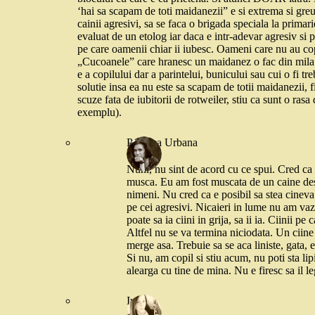
‘hai sa scapam de toti maidanezii” e si extrema si gre
cainii agresivi, sa se faca o brigada speciala la primari
evaluat de un etolog iar daca e intr-adevar agresiv si p
pe care oamenii chiar ii iubesc. Oameni care nu au copi
„Cucoanele” care hranesc un maidanez o fac din mila si
e a copilului dar a parintelui, bunicului sau cui o fi tr
solutie insa ea nu este sa scapam de totii maidanezii, fi
scuze fata de iubitorii de rotweiler, stiu ca sunt o ras
exemplu).
Printesa Urbana
Nuni, nu sint de acord cu ce spui. Cred ca a
musca. Eu am fost muscata de un caine des
nimeni. Nu cred ca e posibil sa stea cineva
pe cei agresivi. Nicaieri in lume nu am vaz
poate sa ia ciini in grija, sa ii ia. Ciinii pe
Altfel nu se va termina niciodata. Un ciine 
merge asa. Trebuie sa se aca liniste, gata,
Si nu, am copil si stiu acum, nu poti sta lip
alearga cu tine de mina. Nu e firesc sa il le
Iulia