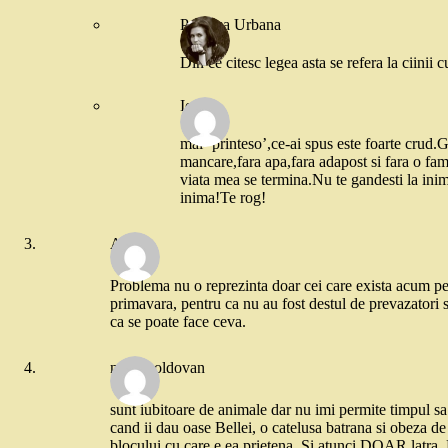
Printesa Urbana
Din ce citesc legea asta se refera la ciinii 
Ioana
mai ‘printeso’,ce-ai spus este foarte crud.G
mancare,fara apa,fara adapost si fara o fam
viata mea se termina.Nu te gandesti la inimi
inima!Te rog!
Alina
Problema nu o reprezinta doar cei care exista acum pe s
primavara, pentru ca nu au fost destul de prevazatori 
ca se poate face ceva.
nuni moldovan
sunt iubitoare de animale dar nu imi permite timpul sa t
cand ii dau oase Bellei, o catelusa batrana si obeza de 
blocului cu care e ea prietena. Si atunci DOAR latra. E