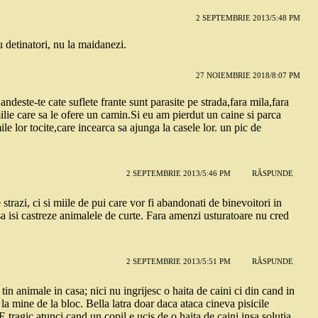
2 SEPTEMBRIE 2013/5:48 PM
cu detinatori, nu la maidanezi.
27 NOIEMBRIE 2018/8:07 PM
andeste-te cate suflete frante sunt parasite pe strada,fara mila,fara
ilie care sa le ofere un camin.Si eu am pierdut un caine si parca
le lor tocite,care incearca sa ajunga la casele lor. un pic de
2 SEPTEMBRIE 2013/5:46 PM
RĂSPUNDE
trazi, ci si miile de pui care vor fi abandonati de binevoitori in
sa isi castreze animalele de curte. Fara amenzi usturatoare nu cred
2 SEPTEMBRIE 2013/5:51 PM
RĂSPUNDE
in animale in casa; nici nu ingrijesc o haita de caini ci din cand in
la mine de la bloc. Bella latra doar daca ataca cineva pisicile
 tragic atunci cand un copil e ucis de o haita de caini insa solutia