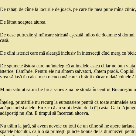
De rahați de cîine la locurile de joacă, pe care fie-mea pune mîna zilnic, 
De lătrat noaptea aiurea.
De oase putrezite și mîncare stricată așezată milos de doamne și domni cu
casă.
De cîini isterici care mă aleargă inclusiv în intersecții cînd merg cu bicic
De spumele ăstora care nu înțeleg că animalele astea chiar ne pun viața
isterice, flămînde. Pentru ele nu sîntem salvatori, sîntem pradă. Copilu
vrea să iasă în calea mea o cucoană care a hrănit măcar o dată cîinele ăl
M-am săturat să-mi fie frică să ies ziua pe stradă în centrul Bucureștiului
Înțeleg, primăriile nu recurg la eutanasiere pentră că toate animalele aste
adăposturi și altele. Eu zic că au supt destul de la țîța asta. Gata. Ajunge.
adăpostiți nu sînt. E timpul să încercați altceva.
Nu trăim la țară, să avem nevoie cu toții de un cîine să ne apere tarlaua. 
spatele blocului, că n-o să primești puncte bonus de la dumnezeu pentru 