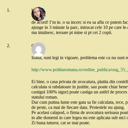
lucia
de acord! I’m in. o sa incerc si eu sa aflu ce putem fac
ajunge in 3 minute la parc, intrucat cele 10 pe care le
ma intalnesc, teroare pt mine si pt cei 2 copii.
C
Ioana, sunt legi in vigoare, problema este ca nu sunt r
http://www.politiaromana.ro/ordine_publica/oug_55
Ei bine, o casa privata de avocatura, platita din contrib
calculata si rabdatoare in justitie, sau poate chiar ben
castigul 100% sigur) poate castiga un astfel de proces i
statului roman.
Dar cum putina lume este gata sa fie calculata, rece, p
de peste, ca mai de fiecare data. Protestele nu ajung.
Pe acelasi calapod, o firma de avocatura serioasa poate
in alte domenii in care legea nu este aplicata sub nici 
Zi buna tuturor, cat se mai poate.