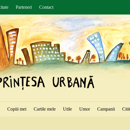
itate
Parteneri
Contact
ă
Copiii mei
Cartile mele
Utile
Umor
Campanii
Citi