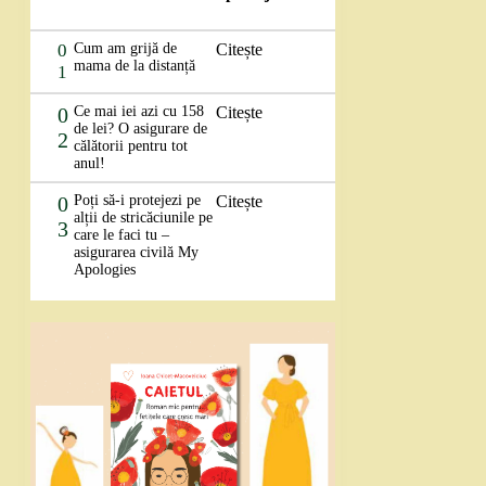
0
Cum am grijă de
Citește
mama de la distanță
1
0
Ce mai iei azi cu 158
Citește
de lei? O asigurare de
2
călătorii pentru tot
anul!
0
Poți să-i protejezi pe
Citește
alții de stricăciunile pe
3
care le faci tu –
asigurarea civilă My
Apologies