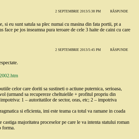
2 SEPTEMBRIE 2013/5:38 PM
RĂSPUNDE
e, si eu sunt satula sa plec numai cu masina din fata portii, pt a
-as face pe jos inseamna pura teroare de cele 3 haite de caini cu care
2 SEPTEMBRIE 2013/5:45 PM
RĂSPUNDE
espectate.
_2002.htm
utiile celor care doriti sa sustineti o actiune puternica, serioasa,
evol (urmand sa recupereze cheltuielile + profitul propriu din
mpotriva: 1 – autoritatilor de sector, oras, etc; 2 – impotriva
ragmatica si eficienta, imi este teama ca totul va ramane in coada
 castiga majoritatea proceselor pe care le va intenta statului roman
o forma.