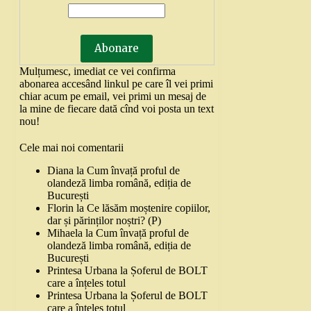
Mulțumesc, imediat ce vei confirma
abonarea accesând linkul pe care îl vei primi
chiar acum pe email, vei primi un mesaj de
la mine de fiecare dată cînd voi posta un text
nou!
Cele mai noi comentarii
Diana
la
Cum învață proful de
olandeză limba română, ediția de
București
Florin
la
Ce lăsăm moștenire copiilor,
dar și părinților noștri? (P)
Mihaela
la
Cum învață proful de
olandeză limba română, ediția de
București
Printesa Urbana
la
Șoferul de BOLT
care a înțeles totul
Printesa Urbana
la
Șoferul de BOLT
care a înțeles totul