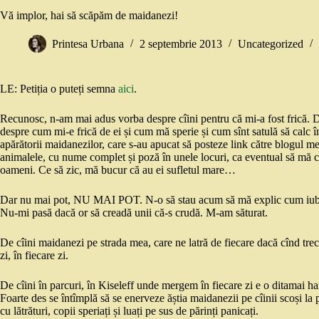
Vă implor, hai să scăpăm de maidanezi!
Printesa Urbana
2 septembrie 2013
Uncategorized
LE: Petiția o puteți semna
aici
.
Recunosc, n-am mai adus vorba despre cîini pentru că mi-a fost frică. D
despre cum mi-e frică de ei și cum mă sperie și cum sînt satulă să calc în
apărătorii maidanezilor, care s-au apucat să posteze link către blogul me
animalele, cu nume complet și poză în unele locuri, ca eventual să mă cau
oameni. Ce să zic, mă bucur că au ei sufletul mare…
Dar nu mai pot, NU MAI POT. N-o să stau acum să mă explic cum iubesc 
Nu-mi pasă dacă or să creadă unii că-s crudă. M-am săturat.
De cîini maidanezi pe strada mea, care ne latră de fiecare dacă cînd tre
zi, în fiecare zi.
De cîini în parcuri, în Kiseleff unde mergem în fiecare zi e o ditamai h
Foarte des se întîmplă să se enerveze ăștia maidanezii pe cîinii scoși la pl
cu lătrături, copii speriați și luați pe sus de părinți panicați.