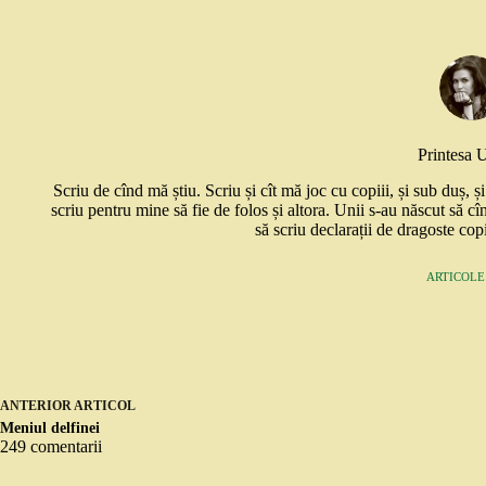
Printesa 
Scriu de cînd mă știu. Scriu și cît mă joc cu copiii, și sub duș, 
scriu pentru mine să fie de folos și altora. Unii s-au născut să cî
să scriu declarații de dragoste copi
ARTICOLE:
ANTERIOR
ARTICOL
Meniul delfinei
249 comentarii