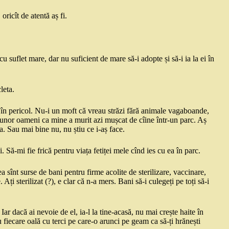
oricît de atentă aș fi.
 suflet mare, dar nu suficient de mare să-i adopte și să-i ia la ei în
leta.
 în pericol. Nu-i un moft că vreau străzi fără animale vagaboande,
l unor oameni ca mine a murit azi mușcat de cîine într-un parc. Aș
a. Sau mai bine nu, nu știu ce i-aș face.
. Să-mi fie frică pentru viața fetiței mele cînd ies cu ea în parc.
a sînt surse de bani pentru firme acolite de sterilizare, vaccinare,
 Ați sterilizat (?), e clar că n-a mers. Bani să-i culegeți pe toți să-i
Iar dacă ai nevoie de el, ia-l la tine-acasă, nu mai crește haite în
fiecare oală cu terci pe care-o arunci pe geam ca să-ți hrănești