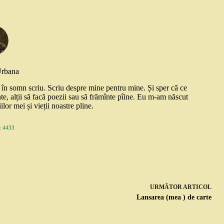
Urbana
și în somn scriu. Scriu despre mine pentru mine. Și sper că ce
nte, alții să facă poezii sau să frămînte pîine. Eu m-am născut
ilor mei și vieții noastre pline.
 4433
URMĂTOR
ARTICOL
Lansarea (mea ) de carte