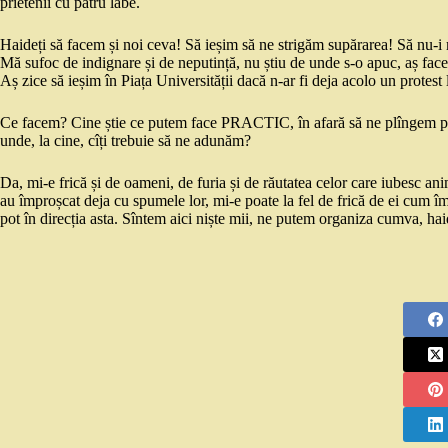
prietenii cu patru labe.
Haideți să facem și noi ceva! Să ieșim să ne strigăm supărarea! Să nu-i
Mă sufoc de indignare și de neputință, nu știu de unde s-o apuc, aș face 
Aș zice să ieșim în Piața Universității dacă n-ar fi deja acolo un protest
Ce facem? Cine știe ce putem face PRACTIC, în afară să ne plîngem pe 
unde, la cine, cîți trebuie să ne adunăm?
Da, mi-e frică și de oameni, de furia și de răutatea celor care iubesc an
au împroșcat deja cu spumele lor, mi-e poate la fel de frică de ei cum îm
pot în direcția asta. Sîntem aici niște mii, ne putem organiza cumva, 