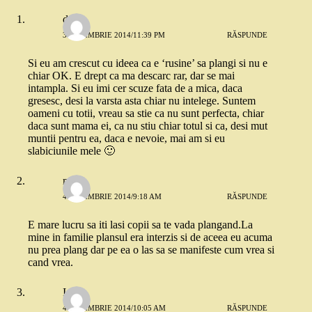
dojo
3 NOIEMBRIE 2014/11:39 PM
RĂSPUNDE
Si eu am crescut cu ideea ca e ‘rusine’ sa plangi si nu e
chiar OK. E drept ca ma descarc rar, dar se mai
intampla. Si eu imi cer scuze fata de a mica, daca
gresesc, desi la varsta asta chiar nu intelege. Suntem
oameni cu totii, vreau sa stie ca nu sunt perfecta, chiar
daca sunt mama ei, ca nu stiu chiar totul si ca, desi mut
muntii pentru ea, daca e nevoie, mai am si eu
slabiciunile mele 🙂
maria
4 NOIEMBRIE 2014/9:18 AM
RĂSPUNDE
E mare lucru sa iti lasi copii sa te vada plangand.La
mine in familie plansul era interzis si de aceea eu acuma
nu prea plang dar pe ea o las sa se manifeste cum vrea si
cand vrea.
Ioana
4 NOIEMBRIE 2014/10:05 AM
RĂSPUNDE