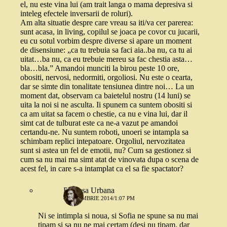
el, nu este vina lui (am trait langa o mama depresiva si
inteleg efectele inversarii de roluri).
Am alta situatie despre care vreau sa iti/va cer parerea:
sunt acasa, in living, copilul se joaca pe covor cu jucarii,
eu cu sotul vorbim despre diverse si apare un moment
de disensiune: „ca tu trebuia sa faci aia..ba nu, ca tu ai
uitat…ba nu, ca eu trebuie mereu sa fac chestia asta…
bla…bla.” Amandoi munciti la birou peste 10 ore,
obositi, nervosi, nedormiti, orgoliosi. Nu este o cearta,
dar se simte din tonalitate tensiunea dintre noi… La un
moment dat, observam ca baietelul nostru (14 luni) se
uita la noi si ne asculta. Ii spunem ca suntem obositi si
ca am uitat sa facem o chestie, ca nu e vina lui, dar il
simt cat de tulburat este ca ne-a vazut pe amandoi
certandu-ne. Nu suntem roboti, unoeri se intampla sa
schimbam replici intepatoare. Orgoliul, nervozitatea
sunt si astea un fel de emotii, nu? Cum sa gestionez si
cum sa nu mai ma simt atat de vinovata dupa o scena de
acest fel, in care s-a intamplat ca el sa fie spactator?
Printesa Urbana
4 NOIEMBRIE 2014/1:07 PM
Ni se intimpla si noua, si Sofia ne spune sa nu mai
tipam si sa nu ne mai certam (desi nu tipam, dar