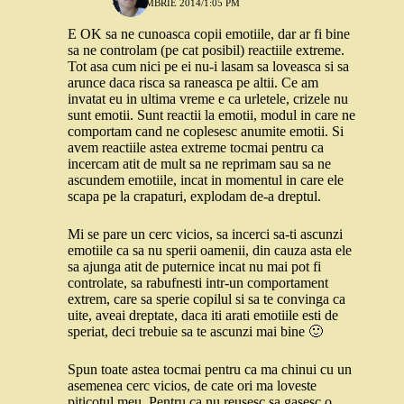
4 NOIEMBRIE 2014/1:05 PM
E OK sa ne cunoasca copii emotiile, dar ar fi bine
sa ne controlam (pe cat posibil) reactiile extreme.
Tot asa cum nici pe ei nu-i lasam sa loveasca si sa
arunce daca risca sa raneasca pe altii. Ce am
invatat eu in ultima vreme e ca urletele, crizele nu
sunt emotii. Sunt reactii la emotii, modul in care ne
comportam cand ne coplesesc anumite emotii. Si
avem reactiile astea extreme tocmai pentru ca
incercam atit de mult sa ne reprimam sau sa ne
ascundem emotiile, incat in momentul in care ele
scapa pe la crapaturi, explodam de-a dreptul.
Mi se pare un cerc vicios, sa incerci sa-ti ascunzi
emotiile ca sa nu sperii oamenii, din cauza asta ele
sa ajunga atit de puternice incat nu mai pot fi
controlate, sa rabufnesti intr-un comportament
extrem, care sa sperie copilul si sa te convinga ca
uite, aveai dreptate, daca iti arati emotiile esti de
speriat, deci trebuie sa te ascunzi mai bine 🙂
Spun toate astea tocmai pentru ca ma chinui cu un
asemenea cerc vicios, de cate ori ma loveste
piticotul meu. Pentru ca nu reusesc sa gasesc o