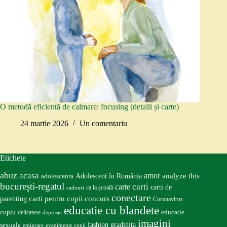
O metodă eficientă de calmare: focusing (detalii și carte)
24 martie 2026
Un comentariu
Etichete
abuz
acasa
amor
Adolescent în România
analyze this
adolescenta
bucureşti-regatul
carte
carti
carti de
ca la școală
cadouri
conectare
carti pentru copii
concurs
parenting
Coronavirus
educatie cu blandete
educatie
cuplu
delicatese
depresie
imagini
fashion
gradinita
sexuala
emigrare
evenimente copii