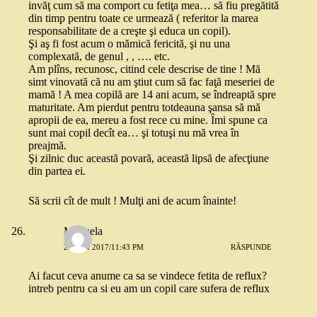
invăţ cum să ma comport cu fetiţa mea… să fiu pregătită
din timp pentru toate ce urmează ( referitor la marea
responsabilitate de a creşte şi educa un copil).
Şi aş fi fost acum o mămică fericită, şi nu una
complexată, de genul , , …. etc.
Am plîns, recunosc, citind cele descrise de tine ! Mă
simt vinovată că nu am ştiut cum să fac faţă meseriei de
mamă ! A mea copilă are 14 ani acum, se îndreaptă spre
maturitate. Am pierdut pentru totdeauna şansa să mă
apropii de ea, mereu a fost rece cu mine. Îmi spune ca
sunt mai copil decît ea… şi totuşi nu mă vrea în
preajmă.
Şi zilnic duc această povară, această lipsă de afecţiune
din partea ei.
Să scrii cît de mult ! Mulţi ani de acum înainte!
Manuela
27 MAI 2017/11:43 PM
RĂSPUNDE
Ai facut ceva anume ca sa se vindece fetita de reflux?
intreb pentru ca si eu am un copil care sufera de reflux