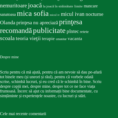
joacă
nemuritoare
mancare
la joacă în străinătate
limite
mica sofia
micul ivan
nocturne
sanatoasa
micul iv
prinţesa
Olanda
prinţesa nu apreciază
publicitate
recomandă
pîntec
retete
scoala
teoria vieţii
terapie
vacanta
umanitar
Despre mine
Scriu pentru că mă ajută, pentru că am nevoie să dau pe-afară
tot binele meu (și uneori și răul), pentru că vorbele odată
scrise, schimbă lucruri, și eu cred că le schimbă în bine. Scriu
despre copiii mei, despre mine, despre tot ce ne face viața
frumoasă. Încerc să ajut cu informații bine documentate, cu
simțăminte și experiențele noastre, cu lucruri și stări.
Cele mai recente comentarii