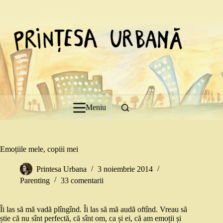
Sari
la
conținut
Meniu
Emoțiile mele, copiii mei
Printesa Urbana
3 noiembrie 2014
Parenting
33 comentarii
Îi las să mă vadă plîngînd. Îi las să mă audă oftînd. Vreau să
știe că nu sînt perfectă, că sînt om, ca și ei, că am emoții și