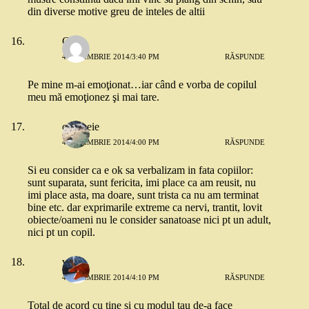
din diverse motive greu de inteles de altii
Cati
4 NOIEMBRIE 2014/3:40 PM
RĂSPUNDE
Pe mine m-ai emoţionat…iar când e vorba de copilul
meu mă emoţionez şi mai tare.
o femeie
4 NOIEMBRIE 2014/4:00 PM
RĂSPUNDE
Si eu consider ca e ok sa verbalizam in fata copiilor:
sunt suparata, sunt fericita, imi place ca am reusit, nu
imi place asta, ma doare, sunt trista ca nu am terminat
bine etc. dar exprimarile extreme ca nervi, trantit, lovit
obiecte/oameni nu le consider sanatoase nici pt un adult,
nici pt un copil.
vio
4 NOIEMBRIE 2014/4:10 PM
RĂSPUNDE
Total de acord cu tine si cu modul tau de-a face