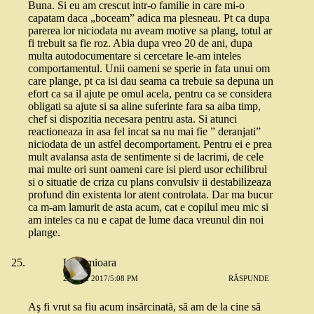
Buna. Si eu am crescut intr-o familie in care mi-o
capatam daca „boceam” adica ma plesneau. Pt ca dupa
parerea lor niciodata nu aveam motive sa plang, totul ar
fi trebuit sa fie roz. Abia dupa vreo 20 de ani, dupa
multa autodocumentare si cercetare le-am inteles
comportamentul. Unii oameni se sperie in fata unui om
care plange, pt ca isi dau seama ca trebuie sa depuna un
efort ca sa il ajute pe omul acela, pentru ca se considera
obligati sa ajute si sa aline suferinte fara sa aiba timp,
chef si dispozitia necesara pentru asta. Si atunci
reactioneaza in asa fel incat sa nu mai fie ” deranjati”
niciodata de un astfel decomportament. Pentru ei e prea
mult avalansa asta de sentimente si de lacrimi, de cele
mai multe ori sunt oameni care isi pierd usor echilibrul
si o situatie de criza cu plans convulsiv ii destabilizeaza
profund din existenta lor atent controlata. Dar ma bucur
ca m-am lamurit de asta acum, cat e copilul meu mic si
am inteles ca nu e capat de lume daca vreunul din noi
plange.
Lăcrimioara
27 MAI 2017/5:08 PM
RĂSPUNDE
Aş fi vrut sa fiu acum insărcinată, să am de la cine să