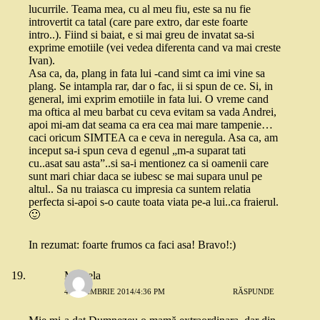
lucurrile. Teama mea, cu al meu fiu, este sa nu fie
introvertit ca tatal (care pare extro, dar este foarte
intro..). Fiind si baiat, e si mai greu de invatat sa-si
exprime emotiile (vei vedea diferenta cand va mai creste
Ivan).
Asa ca, da, plang in fata lui -cand simt ca imi vine sa
plang. Se intampla rar, dar o fac, ii si spun de ce. Si, in
general, imi exprim emotiile in fata lui. O vreme cand
ma oftica al meu barbat cu ceva evitam sa vada Andrei,
apoi mi-am dat seama ca era cea mai mare tampenie…
caci oricum SIMTEA ca e ceva in neregula. Asa ca, am
inceput sa-i spun ceva d egenul „m-a suparat tati
cu..asat sau asta”..si sa-i mentionez ca si oamenii care
sunt mari chiar daca se iubesc se mai supara unul pe
altul.. Sa nu traiasca cu impresia ca suntem relatia
perfecta si-apoi s-o caute toata viata pe-a lui..ca fraierul.
🙂
In rezumat: foarte frumos ca faci asa! Bravo!:)
Mihaela
4 NOIEMBRIE 2014/4:36 PM
RĂSPUNDE