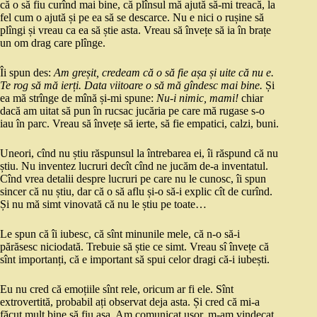
că o să fiu curînd mai bine, că plînsul mă ajută să-mi treacă, la
fel cum o ajută și pe ea să se descarce. Nu e nici o rușine să
plîngi și vreau ca ea să știe asta. Vreau să învețe să ia în brațe
un om drag care plînge.
Îi spun des:
Am greșit, credeam că o să fie așa și uite că nu e.
Te rog să mă ierți. Data viitoare o să mă gîndesc mai bine.
Și
ea mă strînge de mînă și-mi spune:
Nu-i nimic, mami!
chiar
dacă am uitat să pun în rucsac jucăria pe care mă rugase s-o
iau în parc. Vreau să învețe să ierte, să fie empatici, calzi, buni.
Uneori, cînd nu știu răspunsul la întrebarea ei, îi răspund că nu
știu. Nu inventez lucruri decît cînd ne jucăm de-a inventatul.
Cînd vrea detalii despre lucruri pe care nu le cunosc, îi spun
sincer că nu știu, dar că o să aflu și-o să-i explic cît de curînd.
Și nu mă simt vinovată că nu le știu pe toate…
Le spun că îi iubesc, că sînt minunile mele, că n-o să-i
părăsesc niciodată. Trebuie să știe ce simt. Vreau sî învețe că
sînt importanți, că e important să spui celor dragi că-i iubești.
Eu nu cred că emoțiile sînt rele, oricum ar fi ele. Sînt
extrovertită, probabil ați observat deja asta. Și cred că mi-a
făcut mult bine să fiu așa. Am comunicat ușor, m-am vindecat