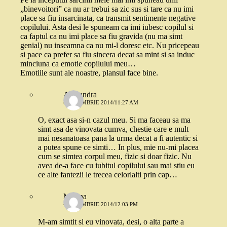
„binevoitori” ca nu ar trebui sa zic sus si tare ca nu imi
place sa fiu insarcinata, ca transmit sentimente negative
copilului. Asta desi le spuneam ca imi iubesc copilul si
ca faptul ca nu imi place sa fiu gravida (nu ma simt
genial) nu inseamna ca nu mi-l doresc etc. Nu pricepeau
si pace ca prefer sa fiu sincera decat sa mint si sa induc
minciuna ca emotie copilului meu…
Emotiile sunt ale noastre, plansul face bine.
Alexandra
4 NOIEMBRIE 2014/11:27 AM
O, exact asa si-n cazul meu. Si ma faceau sa ma
simt asa de vinovata cumva, chestie care e mult
mai nesanatoasa pana la urma decat a fi autentic si
a putea spune ce simti… In plus, mie nu-mi placea
cum se simtea corpul meu, fizic si doar fizic. Nu
avea de-a face cu iubitul copilului sau mai stiu eu
ce alte fantezii le trecea celorlalti prin cap…
Mirona
4 NOIEMBRIE 2014/12:03 PM
M-am simtit si eu vinovata, desi, o alta parte a