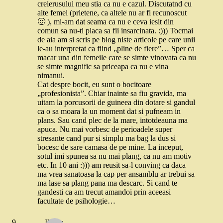
creierusului meu stia ca nu e cazul. Discutatnd cu
alte femei (prietene, ca altele nu ar fi recunoscut
🙂 ), mi-am dat seama ca nu e ceva iesit din
comun sa nu-ti placa sa fii insarcinata. :))) Tocmai
de aia am si scris pe blog niste articole pe care unii
le-au interpretat ca fiind „pline de fiere”… Sper ca
macar una din femeile care se simte vinovata ca nu
se simte magnific sa priceapa ca nu e vina
nimanui.
Cat despre bocit, eu sunt o bocitoare
„profesionista”. Chiar inainte sa fiu gravida, ma
uitam la porcusorii de guineea din dotare si gandul
ca o sa moara la un moment dat si pufneam in
plans. Sau cand plec de la mare, intotdeauna ma
apuca. Nu mai vorbesc de perioadele super
stresante cand pur si simplu ma bag la dus si
bocesc de sare camasa de pe mine. La inceput,
sotul imi spunea sa nu mai plang, ca nu am motiv
etc. In 10 ani :))) am reusit sa-l conving ca daca
ma vrea sanatoasa la cap per ansamblu ar trebui sa
ma lase sa plang pana ma descarc. Si cand te
gandesti ca am trecut amandoi prin aceeasi
facultate de psihologie…
Ileana