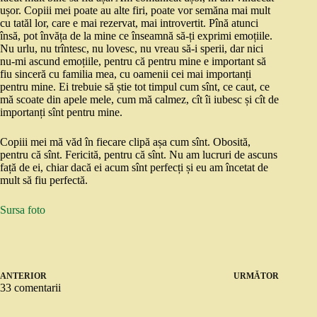
ușor. Copiii mei poate au alte firi, poate vor semăna mai mult
cu tatăl lor, care e mai rezervat, mai introvertit. Pînă atunci
însă, pot învăța de la mine ce înseamnă să-ți exprimi emoțiile.
Nu urlu, nu trîntesc, nu lovesc, nu vreau să-i sperii, dar nici
nu-mi ascund emoțiile, pentru că pentru mine e important să
fiu sinceră cu familia mea, cu oamenii cei mai importanți
pentru mine. Ei trebuie să știe tot timpul cum sînt, ce caut, ce
mă scoate din apele mele, cum mă calmez, cît îi iubesc și cît de
importanți sînt pentru mine.
Copiii mei mă văd în fiecare clipă așa cum sînt. Obosită,
pentru că sînt. Fericită, pentru că sînt. Nu am lucruri de ascuns
față de ei, chiar dacă ei acum sînt perfecți și eu am încetat de
mult să fiu perfectă.
Sursa foto
ANTERIOR
URMĂTOR
33 comentarii