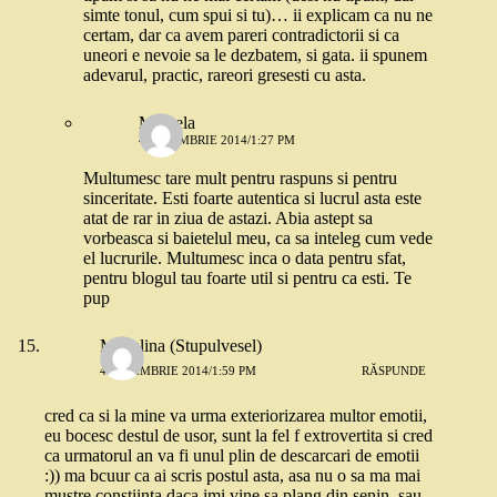
simte tonul, cum spui si tu)… ii explicam ca nu ne
certam, dar ca avem pareri contradictorii si ca
uneori e nevoie sa le dezbatem, si gata. ii spunem
adevarul, practic, rareori gresesti cu asta.
Mihaela
4 NOIEMBRIE 2014/1:27 PM
Multumesc tare mult pentru raspuns si pentru
sinceritate. Esti foarte autentica si lucrul asta este
atat de rar in ziua de astazi. Abia astept sa
vorbeasca si baietelul meu, ca sa inteleg cum vede
el lucrurile. Multumesc inca o data pentru sfat,
pentru blogul tau foarte util si pentru ca esti. Te
pup
Madalina (Stupulvesel)
4 NOIEMBRIE 2014/1:59 PM
RĂSPUNDE
cred ca si la mine va urma exteriorizarea multor emotii,
eu bocesc destul de usor, sunt la fel f extrovertita si cred
ca urmatorul an va fi unul plin de descarcari de emotii
:)) ma bcuur ca ai scris postul asta, asa nu o sa ma mai
mustre constiinta daca imi vine sa plang din senin, sau