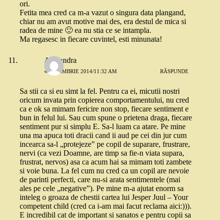
ori.
Fetita mea cred ca m-a vazut o singura data plangand,
chiar nu am avut motive mai des, era destul de mica si
radea de mine 🙂 ea nu stia ce se intampla.
Ma regasesc in fiecare cuvintel, esti minunata!
Alexandra
4 NOIEMBRIE 2014/11:32 AM
RĂSPUNDE
Sa stii ca si eu simt la fel. Pentru ca ei, micutii nostri
oricum invata prin copierea comportamentului, nu cred
ca e ok sa mimam fericire non stop, fiecare sentiment e
bun in felul lui. Sau cum spune o prietena draga, fiecare
sentiment pur si simplu E. Sa-l luam ca atare. Pe mine
una ma apuca toti dracii cand ii aud pe cei din jur cum
incearca sa-l „protejeze” pe copil de suparare, frustrare,
nervi (ca vezi Doamne, are timp sa fie-n viata supara,
frustrat, nervos) asa ca acum hai sa mimam toti zambete
si voie buna. La fel cum nu cred ca un copil are nevoie
de parinti perfecti, care nu-si arata sentimentele (mai
ales pe cele „negative”). Pe mine m-a ajutat enorm sa
inteleg o groaza de chestii cartea lui Jesper Juul – Your
competent child (cred ca i-am mai facut reclama aici:))).
E incredibil cat de important si sanatos e pentru copii sa