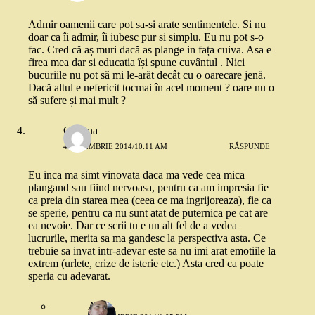
Admir oamenii care pot sa-si arate sentimentele. Si nu
doar ca îi admir, îi iubesc pur si simplu. Eu nu pot s-o
fac. Cred că aș muri dacă as plange in fața cuiva. Asa e
firea mea dar si educatia își spune cuvântul . Nici
bucuriile nu pot să mi le-arăt decât cu o oarecare jenă.
Dacă altul e nefericit tocmai în acel moment ? oare nu o
să sufere și mai mult ?
Cristina
4 NOIEMBRIE 2014/10:11 AM
RĂSPUNDE
Eu inca ma simt vinovata daca ma vede cea mica
plangand sau fiind nervoasa, pentru ca am impresia fie
ca preia din starea mea (ceea ce ma ingrijoreaza), fie ca
se sperie, pentru ca nu sunt atat de puternica pe cat are
ea nevoie. Dar ce scrii tu e un alt fel de a vedea
lucrurile, merita sa ma gandesc la perspectiva asta. Ce
trebuie sa invat intr-adevar este sa nu imi arat emotiile la
extrem (urlete, crize de isterie etc.) Asta cred ca poate
speria cu adevarat.
Anda