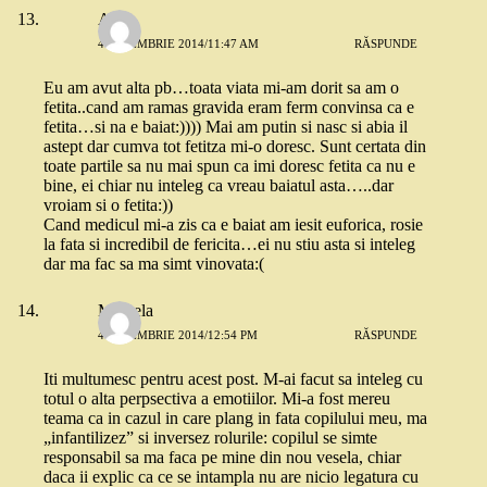
Anca
4 NOIEMBRIE 2014/11:47 AM
RĂSPUNDE
Eu am avut alta pb…toata viata mi-am dorit sa am o
fetita..cand am ramas gravida eram ferm convinsa ca e
fetita…si na e baiat:)))) Mai am putin si nasc si abia il
astept dar cumva tot fetitza mi-o doresc. Sunt certata din
toate partile sa nu mai spun ca imi doresc fetita ca nu e
bine, ei chiar nu inteleg ca vreau baiatul asta…..dar
vroiam si o fetita:))
Cand medicul mi-a zis ca e baiat am iesit euforica, rosie
la fata si incredibil de fericita…ei nu stiu asta si inteleg
dar ma fac sa ma simt vinovata:(
Mihaela
4 NOIEMBRIE 2014/12:54 PM
RĂSPUNDE
Iti multumesc pentru acest post. M-ai facut sa inteleg cu
totul o alta perpsectiva a emotiilor. Mi-a fost mereu
teama ca in cazul in care plang in fata copilului meu, ma
„infantilizez” si inversez rolurile: copilul se simte
responsabil sa ma faca pe mine din nou vesela, chiar
daca ii explic ca ce se intampla nu are nicio legatura cu