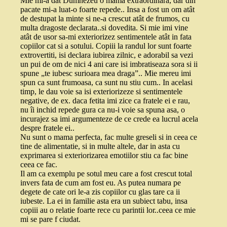
Mie mi-a dat Dumnezeu o mamă extraordinara, dar din
pacate mi-a luat-o foarte repede.. Insa a fost un om atât
de destupat la minte si ne-a crescut atât de frumos, cu
multa dragoste declarata..si dovedita. Si mie imi vine
atât de usor sa-mi exteriorizez sentimentele atât in fata
copiilor cat si a sotului. Copiii la randul lor sunt foarte
extrovertiti, isi declara iubirea zilnic, e adorabil sa vezi
un pui de om de nici 4 ani care isi imbratiseaza sora si ii
spune „te iubesc surioara mea draga”.. Mie mereu imi
spun ca sunt frumoasa, ca sunt nu stiu cum.. In acelasi
timp, le dau voie sa isi exteriorizeze si sentimentele
negative, de ex. daca fetita imi zice ca fratele ei e rau,
nu îi inchid repede gura ca nu-i voie sa spuna asa, o
incurajez sa imi argumenteze de ce crede ea lucrul acela
despre fratele ei..
Nu sunt o mama perfecta, fac multe greseli si in ceea ce
tine de alimentatie, si in multe altele, dar in asta cu
exprimarea si exteriorizarea emotiilor stiu ca fac bine
ceea ce fac.
Il am ca exemplu pe sotul meu care a fost crescut total
invers fata de cum am fost eu. As putea numara pe
degete de cate ori le-a zis copiilor cu glas tare ca ii
iubeste. La ei in familie asta era un subiect tabu, insa
copiii au o relatie foarte rece cu parintii lor..ceea ce mie
mi se pare f ciudat.