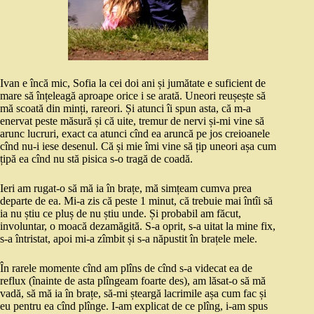
Ivan e încă mic, Sofia la cei doi ani și jumătate e suficient de
mare să înțeleagă aproape orice i se arată. Uneori reușește să
mă scoată din minți, rareori. Și atunci îi spun asta, că m-a
enervat peste măsură și că uite, tremur de nervi și-mi vine să
arunc lucruri, exact ca atunci cînd ea aruncă pe jos creioanele
cînd nu-i iese desenul. Că și mie îmi vine să țip uneori așa cum
țipă ea cînd nu stă pisica s-o tragă de coadă.
Ieri am rugat-o să mă ia în brațe, mă simțeam cumva prea
departe de ea. Mi-a zis că peste 1 minut, că trebuie mai întîi să
ia nu știu ce pluș de nu știu unde. Și probabil am făcut,
involuntar, o moacă dezamăgită. S-a oprit, s-a uitat la mine fix,
s-a întristat, apoi mi-a zîmbit și s-a năpustit în brațele mele.
În rarele momente cînd am plîns de cînd s-a videcat ea de
reflux (înainte de asta plîngeam foarte des), am lăsat-o să mă
vadă, să mă ia în brațe, să-mi șteargă lacrimile așa cum fac și
eu pentru ea cînd plînge. I-am explicat de ce plîng, i-am spus