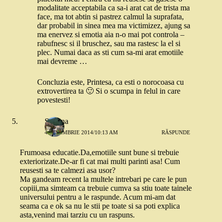
modalitate acceptabila ca sa-i arat cat de trista ma
face, ma tot abtin si pastrez calmul la suprafata,
dar probabil in sinea mea ma victimizez, ajung sa
ma enervez si emotia aia n-o mai pot controla –
rabufnesc si il bruschez, sau ma rastesc la el si
plec. Numai daca as sti cum sa-mi arat emotiile
mai devreme …
Concluzia este, Printesa, ca esti o norocoasa cu
extrovertirea ta 🙂 Si o scumpa in felul in care
povestesti!
Simona
4 NOIEMBRIE 2014/10:13 AM
RĂSPUNDE
Frumoasa educatie.Da,emotiile sunt bune si trebuie
exteriorizate.De-ar fi cat mai multi parinti asa! Cum
reusesti sa te calmezi asa usor?
Ma gandeam recent la multele intrebari pe care le pun
copiii,ma simteam ca trebuie cumva sa stiu toate tainele
universului pentru a le raspunde. Acum mi-am dat
seama ca e ok sa nu le stii pe toate si sa poti explica
asta,venind mai tarziu cu un raspuns.