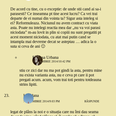
De acord cu tine, cu o exceptie: de unde stii cand ai sa-i
parasesti? Ce inseamna pt tine acest lucru? Ca vei trai
departe de ei numai din vointa ta? Sigur asta inteleg si
ei? Reformuleaza. Niciunul nu avem contract cu viata
asta. Poate nu intelegi reactia mea dar „nu va voi parasi
niciodata” m-au lovit in plin si copiii nu sunt pregatiti pt
acest moment niciodata, cu atat mai putin cand se
intampla mai devreme decat se asteptau … adica la o
suta si ceva de ani 🙁
Printesa Urbana
4 NOIEMBRIE 2014/10:42 PM
stiu ce zici dar nu ma pot gindi la asta, pentru mine
nu exista varianta asta, nu e ceva pt care ii pot
pregati acum. acum, vom trai toti pentru totdeauna
strins lipiti.
Loredana
7 NOIEMBRIE 2014/9:03 PM
RĂSPUNDE
legat de plâns la noi e o situația care nu îmi dau seama