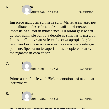
Violeta
4 NOIEMBRIE 2014/10:34 AM
RĂSPUNDE
Imi place mult cum scrii si ce scrii. Ma regasesc aproape
in totalitate in descriile tale de situatii si imi creeaza
impresia ca ai fost in mintea mea. Eu nu-mi gasesc atat
de usor cuvintele pentru a descrie ce simt, iar tu ma ajuti
fantastic. Cand vreau sa le explic ceva apropiatilor, le
recomand sa citeasca ce ai scris ca sa ma poata intelege
pe mine. Sper sa nu te superi, nu este copiere, doar ca
ma regasesc in ceea ce scrii.
irina
4 NOIEMBRIE 2014/10:40 AM
RĂSPUNDE
Printesa tare fain le zici!!!!M-am emotionat si mi-au dat
lacrimile :*
Mirona
4 NOIEMBRIE 2014/10:52 AM
RĂSPUNDE
Pe la inceputul sarcinii mele mai imi spuneau unii