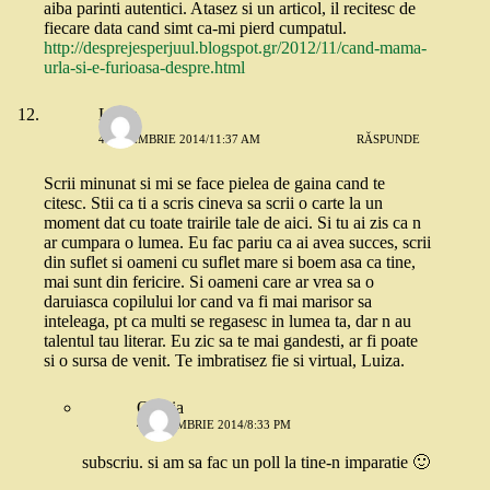
aiba parinti autentici. Atasez si un articol, il recitesc de
fiecare data cand simt ca-mi pierd cumpatul.
http://desprejesperjuul.blogspot.gr/2012/11/cand-mama-
urla-si-e-furioasa-despre.html
Luiza
4 NOIEMBRIE 2014/11:37 AM
RĂSPUNDE
Scrii minunat si mi se face pielea de gaina cand te
citesc. Stii ca ti a scris cineva sa scrii o carte la un
moment dat cu toate trairile tale de aici. Si tu ai zis ca n
ar cumpara o lumea. Eu fac pariu ca ai avea succes, scrii
din suflet si oameni cu suflet mare si boem asa ca tine,
mai sunt din fericire. Si oameni care ar vrea sa o
daruiasca copilului lor cand va fi mai marisor sa
inteleaga, pt ca multi se regasesc in lumea ta, dar n au
talentul tau literar. Eu zic sa te mai gandesti, ar fi poate
si o sursa de venit. Te imbratisez fie si virtual, Luiza.
Omnia
4 NOIEMBRIE 2014/8:33 PM
subscriu. si am sa fac un poll la tine-n imparatie 🙂