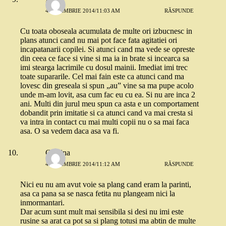
4 NOIEMBRIE 2014/11:03 AM
RĂSPUNDE
Cu toata oboseala acumulata de multe ori izbucnesc in
plans atunci cand nu mai pot face fata agitatiei ori
incapatanarii copilei. Si atunci cand ma vede se opreste
din ceea ce face si vine si ma ia in brate si incearca sa
imi stearga lacrimile cu dosul mainii. Imediat imi trec
toate supararile. Cel mai fain este ca atunci cand ma
lovesc din greseala si spun „au” vine sa ma pupe acolo
unde m-am lovit, asa cum fac eu cu ea. Si nu are inca 2
ani. Multi din jurul meu spun ca asta e un comportament
dobandit prin imitatie si ca atunci cand va mai cresta si
va intra in contact cu mai multi copii nu o sa mai faca
asa. O sa vedem daca asa va fi.
Cristina
4 NOIEMBRIE 2014/11:12 AM
RĂSPUNDE
Nici eu nu am avut voie sa plang cand eram la parinti,
asa ca pana sa se nasca fetita nu plangeam nici la
inmormantari.
Dar acum sunt mult mai sensibila si desi nu imi este
rusine sa arat ca pot sa si plang totusi ma abtin de multe