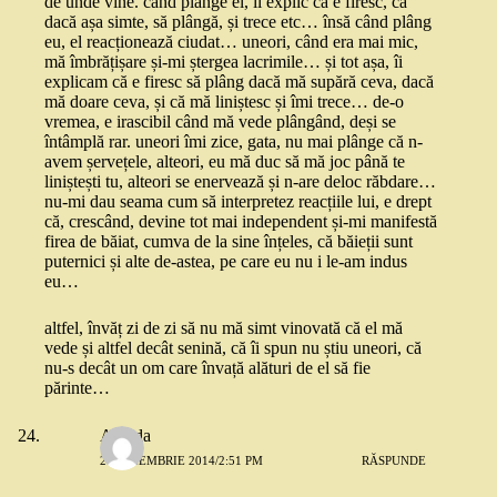
de unde vine. când plânge el, îi explic că e firesc, că
dacă așa simte, să plângă, și trece etc… însă când plâng
eu, el reacționează ciudat… uneori, când era mai mic,
mă îmbrățișare și-mi ștergea lacrimile… și tot așa, îi
explicam că e firesc să plâng dacă mă supără ceva, dacă
mă doare ceva, și că mă liniștesc și îmi trece… de-o
vremea, e irascibil când mă vede plângând, deși se
întâmplă rar. uneori îmi zice, gata, nu mai plânge că n-
avem șervețele, alteori, eu mă duc să mă joc până te
liniștești tu, alteori se enervează și n-are deloc răbdare…
nu-mi dau seama cum să interpretez reacțiile lui, e drept
că, crescând, devine tot mai independent și-mi manifestă
firea de băiat, cumva de la sine înțeles, că băieții sunt
puternici și alte de-astea, pe care eu nu i le-am indus
eu…
altfel, învăț zi de zi să nu mă simt vinovată că el mă
vede și altfel decât senină, că îi spun nu știu uneori, că
nu-s decât un om care învață alături de el să fie
părinte…
Amada
24 NOIEMBRIE 2014/2:51 PM
RĂSPUNDE