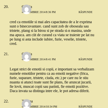
Omnia
4 NOIEMBRIE 2014/8:36 PM
RĂSPUNDE
cred ca emotiile si mai ales capacitatea de a le exprima
sunt o binecuvantare. cand sunt zob de oboseala sau
tristete, plang si la birou si pe strada si-n masina, unde
ma apuca. am ciit de curand ca viata se traieste pe lat nu
pe lung si asta include iubire, furie, veselie, tristete,
cred.
Omnia
4 NOIEMBRIE 2014/8:41 PM
RĂSPUNDE
Legat strict de emotii si copii, e important sa verbalizam
numele emotiilor pentru ca au emotii negative (frica,
furie, suparare, tristete, ciuda, etc.) pe care nu le stiu
nuanta si atunci toate sunt fie plans, fie aruncat jucarii,
fie lovit, muscat copii sau parinti, fie emotii pozitive.
Daca invata sa distinga intre ele, le pot adresa diferit.
Tatiana
4 NOIEMBRIE 2014/10:34 PM
RĂSPUNDE