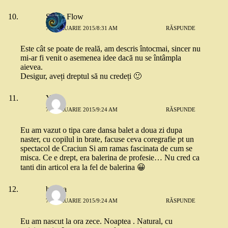
Snow Flow
7 FEBRUARIE 2015/8:31 AM
RĂSPUNDE
Este cât se poate de reală, am descris întocmai, sincer nu
mi-ar fi venit o asemenea idee dacă nu se întâmpla
aievea.
Desigur, aveți dreptul să nu credeți 🙂
Yoyo
7 FEBRUARIE 2015/9:24 AM
RĂSPUNDE
Eu am vazut o tipa care dansa balet a doua zi dupa
naster, cu copilul in brate, facuse ceva coregrafie pt un
spectacol de Craciun Si am ramas fascinata de cum se
misca. Ce e drept, era balerina de profesie… Nu cred ca
tanti din articol era la fel de balerina 😀
bianca
7 FEBRUARIE 2015/9:24 AM
RĂSPUNDE
Eu am nascut la ora zece. Noaptea . Natural, cu