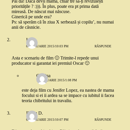
Păi da! Dacă devii mamă, chiar tre să-ți revizuiești
prioritățile ? :))). În plus, poate era pt prima dată
mireasă. De născut mai născuse.
Ginerică pe unde era?
Ps: să sperăm că în ziua X serbează și copilu’, nu numai
anii de căsnicie.
Ioana
6 FEBRUARIE 2015/10:03 PM
RĂSPUNDE
Asta e scenariu de film 🙂 Trimite-l repede unui
producator si garantat iei premiul Oscar 🙂
Cristina
7 FEBRUARIE 2015/1:08 PM
este deja film cu Jenifer Lopez, ea nastea de mama
focului si ei ii ardea sa se impace cu iubitul ii facea
teoria chibritului in travaliu.
Ileana D.
6 FEBRUARIE 2015/10:07 PM
RĂSPUNDE