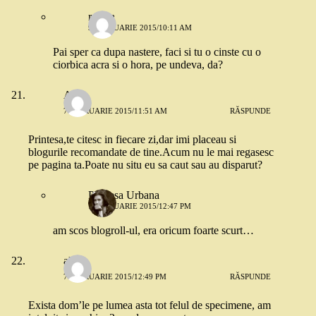
raluca
9 FEBRUARIE 2015/10:11 AM
Pai sper ca dupa nastere, faci si tu o cinste cu o
ciorbica acra si o hora, pe undeva, da?
Alina
7 FEBRUARIE 2015/11:51 AM
RĂSPUNDE
Printesa,te citesc in fiecare zi,dar imi placeau si
blogurile recomandate de tine.Acum nu le mai regasesc
pe pagina ta.Poate nu situ eu sa caut sau au disparut?
Printesa Urbana
7 FEBRUARIE 2015/12:47 PM
am scos blogroll-ul, era oricum foarte scurt…
alice
7 FEBRUARIE 2015/12:49 PM
RĂSPUNDE
Exista dom’le pe lumea asta tot felul de specimene, am