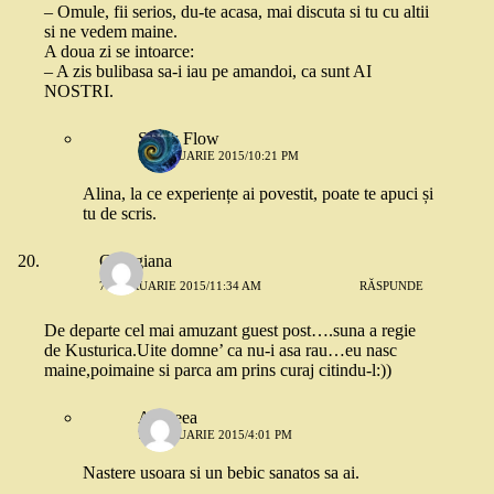
– Omule, fii serios, du-te acasa, mai discuta si tu cu altii
si ne vedem maine.
A doua zi se intoarce:
– A zis bulibasa sa-i iau pe amandoi, ca sunt AI
NOSTRI.
Snow Flow
7 FEBRUARIE 2015/10:21 PM
Alina, la ce experiențe ai povestit, poate te apuci și
tu de scris.
Georgiana
7 FEBRUARIE 2015/11:34 AM
RĂSPUNDE
De departe cel mai amuzant guest post….suna a regie
de Kusturica.Uite domne’ ca nu-i asa rau…eu nasc
maine,poimaine si parca am prins curaj citindu-l:))
Andreea
7 FEBRUARIE 2015/4:01 PM
Nastere usoara si un bebic sanatos sa ai.