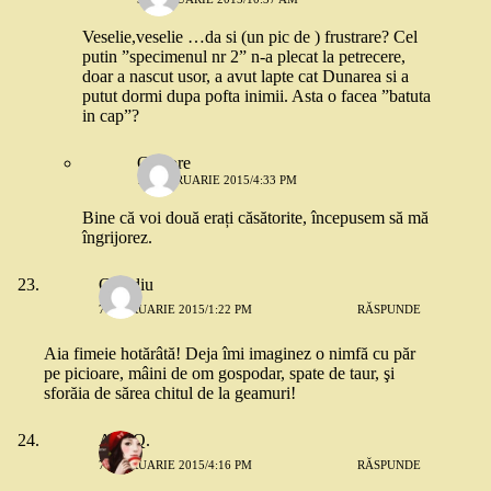
Veselie,veselie …da si (un pic de ) frustrare? Cel
putin ”specimenul nr 2” n-a plecat la petrecere,
doar a nascut usor, a avut lapte cat Dunarea si a
putut dormi dupa pofta inimii. Asta o facea ”batuta
in cap”?
Grigore
17 FEBRUARIE 2015/4:33 PM
Bine că voi două erați căsătorite, începusem să mă
îngrijorez.
Claudiu
7 FEBRUARIE 2015/1:22 PM
RĂSPUNDE
Aia fimeie hotărâtă! Deja îmi imaginez o nimfă cu păr
pe picioare, mâini de om gospodar, spate de taur, şi
sforăia de sărea chitul de la geamuri!
Ana Q.
7 FEBRUARIE 2015/4:16 PM
RĂSPUNDE