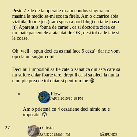
Peste 7 zile de la operatie m-am condus singura cu
masina la medic sa-mi scoata firele. Am o cicatrice abia
vizibila, foarte jos (i-am spus ca port blugi cu talie joasa
:)). Aparent is ‘buna de carne’, ca si doctorita zicea ca
nu toate pacientele arata atat de OK, desi tot ea le taie si
le coase.
Oh, well .. spun deci ca as mai face 5 ceza’, dar ne vom
opri la un singur copil.
Deci nu-i imposibil sa fie cate o zanatica din asta care sa
nu sufere chiar foarte tare, drept ii ca si sa pleci la nunta
e un pic prea de tot chiar si pentru mine 😀
Snow Flow
7 FEBRUARIE 2015/10:18 PM
Am o prietenă cu 4 cezariene deci nimic nu e
imposibil 🙂
Raluca Cirstea
7 FEBRUARIE 2015/8:34 PM
RĂSPUNDE