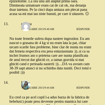
epiziotomie. La ora unu am alaptat prima oara.
Dimineata urmatoare eram cat de cat ok, ma deranja
doar taietura. Pe la cinci dupa amiaza am plecat pana
acasa sa-mi mai iau niste banuti, pe care ii uitasem. 🙂
cristina
7 FEBRUARIE 2015/9:40 AM
RĂSPUNDE
Nu toate femeile sufera dupa nastere ingrozitor. Eu am
nascut o grasana de 4 kg si nu eram lata la pat, chiar
urcam scarile fara probleme, bine clar de nunta nu eram
dat femeia respectiva era prea entuziasmata :))..si ca sa
inchei frumos am o prietena care are nunta planificata
de anul trecut dar ghiciti ce, a ramas gravida si mai
ghiciti cand e perioada nasterii :))…DA va aveam cam
38-39 sapt atunci si nu schimba data nuntii. Deci totul e
posibil :)))
Lilly
7 FEBRUARIE 2015/9:44 AM
RĂSPUNDE
Eu cred ca pe acel copil l-a adus barza de la fabrica de
bebelusi:) poate prea devreme pentru mamica lui care