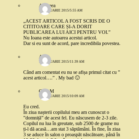
Andreea
7 FEBRUARIE 2015/5:55 AM
„ACEST ARTICOL A FOST SCRIS DE O
CITITOARE CARE ȘI-A DORIT
PUBLICAREA LUI AICI PENTRU VOI.”
Nu Ioana este autoarea acestui articol.
Dar si eu sunt de acord, pare incredibila povestea.
Alina
7 FEBRUARIE 2015/11:39 AM
Când am comentat eu nu se afișa primul citat cu ”
acest articol….” . My bad 🙂
CrinaM
7 FEBRUARIE 2015/10:09 AM
Eu cred.
În ziua nașterii copilului meu am cunoscut o
”domniță” de acest fel. Eu născusem de 2-3 zile.
Copilul nu lua în greutate, sub 2500 de grame nu
ți-l dă acasă…am stat 3 săptămâni. În fine, În ziua
3 se aduce în salon o proaspăt născătoare, până în