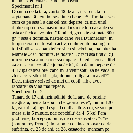
intalnit si eu chiar 2 cand am nascut.
Specimenul nr 1
Doamna de la tara, varsta 48 de ani, insarcinata in
saptamana 30, era in travaliu cu bebe nr5. Turuia vesela
cum ca pe asta l-a dus cel mai departe, ca nici unul
dintre copii nu s-a nascut mai tarziu de luna a saptea si
asta ar fi cica „voinicul” familiei, greutate estimata 600
gr. ” asta e domnita, nastem cand vrea Dumnezeu”. In
timp ce eram in travaliu activ, cu dureri de ma rugam la
toti sfintii sa scapam tefere si eu si bebelina, ma intreaba
Mamaie „da’, domnita, te doare? Dc faci asa urat?” :))
imi venea sa arunc cu ceva dupa ea. Cred si eu ca altfel
s-or naste un copil de juma de kil, fata de un pepene de
4! Dupa cateva ore, cand mi-a venit sotul sa ne vada, ii
zice aceasi stimabila „da, domnu, o tigara nu aveti?”.
Deci, mistery solved dc nici un copil „nh a avut
rabdare” sa vina mai repede.
Specimenul nr 2
Tanara de 17 ani, neimpliniti, de la tara, de origine
maghiara, nema boaba limba „romaneste”, minim 120
kg gabarit, ajunge la spital cu dilatatie 8 cm, se suie pe
masa si in 5 minute, pac copchilu’ de 4, 5 kg! Fara
probleme, fara epiziotomie, mai usor decat o c*c*re
(pardon my french). In salon eu cu inca o tovarasa de
suferinta, eu 25 de ani, ea 28, casatorite, mancam pe