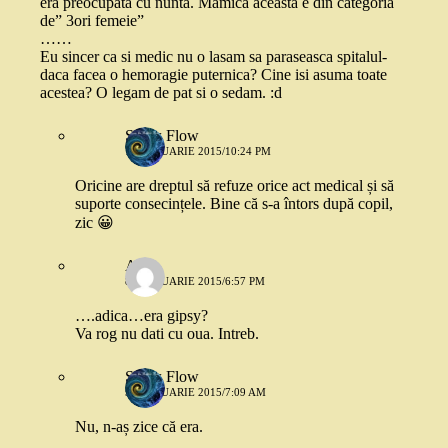
era preocupata cu nunta. Mamica aceasta e din categoria
de” 3ori femeie”
……
Eu sincer ca si medic nu o lasam sa paraseasca spitalul-
daca facea o hemoragie puternica? Cine isi asuma toate
acestea? O legam de pat si o sedam. :d
Snow Flow
7 FEBRUARIE 2015/10:24 PM
Oricine are dreptul să refuze orice act medical și să
suporte consecințele. Bine că s-a întors după copil,
zic 😀
A
8 FEBRUARIE 2015/6:57 PM
….adica…era gipsy?
Va rog nu dati cu oua. Intreb.
Snow Flow
9 FEBRUARIE 2015/7:09 AM
Nu, n-aș zice că era.