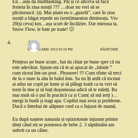
Eii…asta da multitasking. Păi și ce altceva să facă
femeia în ziua nunții ??? …doar nu vrei să se
plictisească :))). Mai știam eu o „gazelă”, care în ziua
nunții a băgat repede un (semi)maraton dimineața. Vro
20(și ceva) km…așa scurt de încălzire. Dar mireasa ta,
Snow Flow, le bate pe toate! 🙂
Alina
6 FEBRUARIE 2015/10:10 PM
RĂSPUNDE
Prințeso pe bune acum , hai da chiar pe bune sper că nu
este adevărat. Spune-mi că te-ai apucat de „fabule ”
cum ziceai într-un post . Pleaseee! !!! Cum sfinte să treci
de la o stare la alta în halul ăsta. Sa nu îți ardă că tocmai
ai adus un copil pe lume și să plângi toată ca tu vrei să
torni în tine și să bați dușumeaua adică să te măriți. Ba
mai mult să o pui în practică ca și Cum( să mă ierți )…
mergi la budă și tragi apa. Copilul mai avea și probleme.
Dacă o întrebai de alăptare cred ca o înjurai de mamă.
Eu după naștere naturala și epiziotomie injuram printre
dinți când mi se pomenea de bebe 2. 3 săptămâni am
suferit ca un câine.