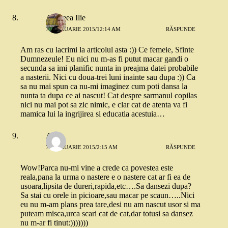
Andreea Ilie
7 FEBRUARIE 2015/12:14 AM
RĂSPUNDE
Am ras cu lacrimi la articolul asta :)) Ce femeie, Sfinte
Dumnezeule! Eu nici nu m-as fi putut macar gandi o
secunda sa imi planific nunta in preajma datei probabile
a nasterii. Nici cu doua-trei luni inainte sau dupa :)) Ca
sa nu mai spun ca nu-mi imaginez cum poti dansa la
nunta ta dupa ce ai nascut! Cat despre sarmanul copilas
nici nu mai pot sa zic nimic, e clar cat de atenta va fi
mamica lui la ingrijirea si educatia acestuia…
Alex
7 FEBRUARIE 2015/2:15 AM
RĂSPUNDE
Wow!Parca nu-mi vine a crede ca povestea este
reala,pana la urma o nastere e o nastere cat ar fi ea de
usoara,lipsita de dureri,rapida,etc….Sa dansezi dupa?
Sa stai cu orele in picioare,sau macar pe scaun…..Nici
eu nu m-am plans prea tare,desi nu am nascut usor si ma
puteam misca,urca scari cat de cat,dar totusi sa dansez
nu m-ar fi tinut:)))))))