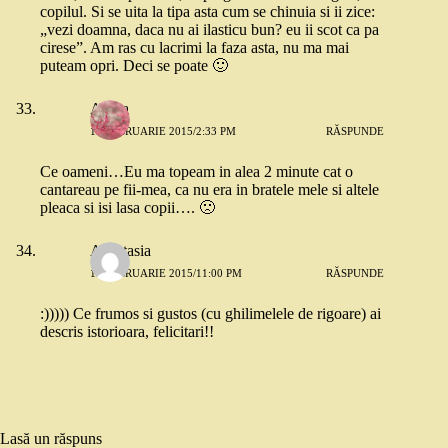
copilul. Si se uita la tipa asta cum se chinuia si ii zice:
„vezi doamna, daca nu ai ilasticu bun? eu ii scot ca pa
cirese”. Am ras cu lacrimi la faza asta, nu ma mai
puteam opri. Deci se poate 🙂
Adina
11 FEBRUARIE 2015/2:33 PM
RĂSPUNDE
Ce oameni…Eu ma topeam in alea 2 minute cat o
cantareau pe fii-mea, ca nu era in bratele mele si altele
pleaca si isi lasa copii…. 🙁
Anastasia
11 FEBRUARIE 2015/11:00 PM
RĂSPUNDE
:))))) Ce frumos si gustos (cu ghilimelele de rigoare) ai
descris istorioara, felicitari!!
Lasă un răspuns