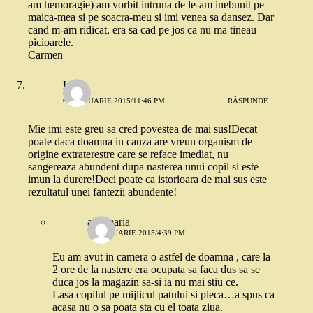
am hemoragie) am vorbit intruna de le-am inebunit pe
maica-mea si pe soacra-meu si imi venea sa dansez. Dar
cand m-am ridicat, era sa cad pe jos ca nu ma tineau
picioarele.
Carmen
Lela
6 FEBRUARIE 2015/11:46 PM
RĂSPUNDE
Mie imi este greu sa cred povestea de mai sus!Decat
poate daca doamna in cauza are vreun organism de
origine extraterestre care se reface imediat, nu
sangereaza abundent dupa nasterea unui copil si este
imun la durere!Deci poate ca istorioara de mai sus este
rezultatul unei fantezii abundente!
ana maria
7 FEBRUARIE 2015/4:39 PM
Eu am avut in camera o astfel de doamna , care la
2 ore de la nastere era ocupata sa faca dus sa se
duca jos la magazin sa-si ia nu mai stiu ce.
Lasa copilul pe mijlicul patului si pleca…a spus ca
acasa nu o sa poata sta cu el toata ziua.