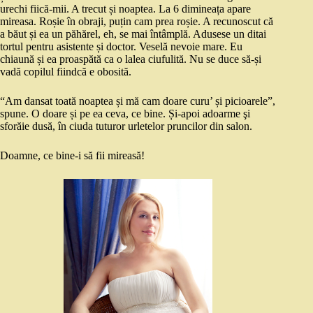
urechi fiică-mii. A trecut și noaptea. La 6 dimineața apare
mireasa. Roșie în obraji, puțin cam prea roșie. A recunoscut că
a băut și ea un păhărel, eh, se mai întâmplă. Adusese un ditai
tortul pentru asistente și doctor. Veselă nevoie mare. Eu
chiaună și ea proaspătă ca o lalea ciufulită. Nu se duce să-și
vadă copilul fiindcă e obosită.
“Am dansat toată noaptea și mă cam doare curu’ și picioarele”,
spune. O doare și pe ea ceva, ce bine. Și-apoi adoarme şi
sforăie dusă, în ciuda tuturor urletelor pruncilor din salon.
Doamne, ce bine-i să fii mireasă!