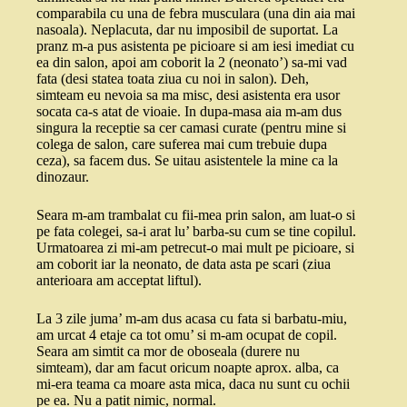
comparabila cu una de febra musculara (una din aia mai
nasoala). Neplacuta, dar nu imposibil de suportat. La
pranz m-a pus asistenta pe picioare si am iesi imediat cu
ea din salon, apoi am coborit la 2 (neonato’) sa-mi vad
fata (desi statea toata ziua cu noi in salon). Deh,
simteam eu nevoia sa ma misc, desi asistenta era usor
socata ca-s atat de vioaie. In dupa-masa aia m-am dus
singura la receptie sa cer camasi curate (pentru mine si
colega de salon, care suferea mai cum trebuie dupa
ceza), sa facem dus. Se uitau asistentele la mine ca la
dinozaur.
Seara m-am trambalat cu fii-mea prin salon, am luat-o si
pe fata colegei, sa-i arat lu’ barba-su cum se tine copilul.
Urmatoarea zi mi-am petrecut-o mai mult pe picioare, si
am coborit iar la neonato, de data asta pe scari (ziua
anterioara am acceptat liftul).
La 3 zile juma’ m-am dus acasa cu fata si barbatu-miu,
am urcat 4 etaje ca tot omu’ si m-am ocupat de copil.
Seara am simtit ca mor de oboseala (durere nu
simteam), dar am facut oricum noapte aprox. alba, ca
mi-era teama ca moare asta mica, daca nu sunt cu ochii
pe ea. Nu a patit nimic, normal.