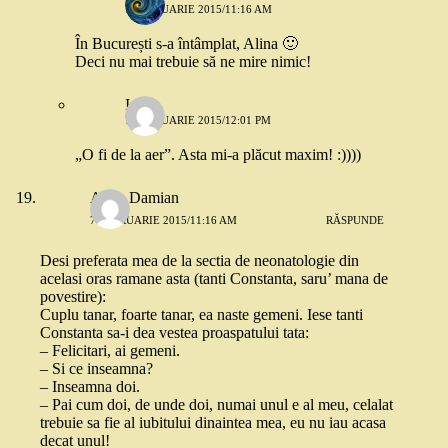
7 FEBRUARIE 2015/11:16 AM
În București s-a întâmplat, Alina 🙂
Deci nu mai trebuie să ne mire nimic!
Ioana
7 FEBRUARIE 2015/12:01 PM
„O fi de la aer”. Asta mi-a plăcut maxim! :))))
Alina Damian
7 FEBRUARIE 2015/11:16 AM
RĂSPUNDE
Desi preferata mea de la sectia de neonatologie din
acelasi oras ramane asta (tanti Constanta, saru’ mana de
povestire):
Cuplu tanar, foarte tanar, ea naste gemeni. Iese tanti
Constanta sa-i dea vestea proaspatului tata:
– Felicitari, ai gemeni.
– Si ce inseamna?
– Inseamna doi.
– Pai cum doi, de unde doi, numai unul e al meu, celalat
trebuie sa fie al iubitului dinaintea mea, eu nu iau acasa
decat unul!