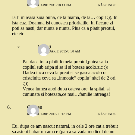
6 FEBRUARIE 2015/10:11 PM
RĂSPUNDE
Ia-ti mireasa ziua buna, de la mama, de la… copil :)). In
ista caz. Doamna isi cunostea prioritatile. In fiecare zi
poti sa nasti, dar nunta e nunta. Plus ca a platit preotul,
etc etc.
Georgi
8 FEBRUARIE 2015/3:50 AM
Pai daca tot a platit femeia preotul,putea sa ia
copilul sub aripa si sa il si boteze acolo,zic :))
Dadea inca ceva la preot si se gasea acolo o
cristelnita ceva sa „inmoaie” copilu’ nitel de 2 ori.
:)))
Venea lumea apoi dupa cateva ore, la spital, si
cununata si botezata,ce mai…familie intreaga!
Carmen
6 FEBRUARIE 2015/11:18 PM
RĂSPUNDE
Eu, dupa ce am nascut natural, in cele 2 ore cat a trebuit
sa astept habar nu am ce (parca sa vada medicul dc nu