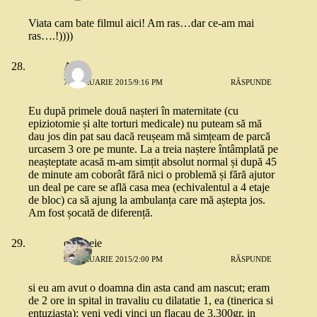
Viata cam bate filmul aici! Am ras…dar ce-am mai
ras….!))))
Alina
7 FEBRUARIE 2015/9:16 PM
RĂSPUNDE
Eu după primele două nașteri în maternitate (cu
epiziotomie și alte torturi medicale) nu puteam să mă
dau jos din pat sau dacă reușeam mă simțeam de parcă
urcasem 3 ore pe munte. La a treia naștere întâmplată pe
neașteptate acasă m-am simțit absolut normal și după 45
de minute am coborât fără nici o problemă și fără ajutor
un deal pe care se află casa mea (echivalentul a 4 etaje
de bloc) ca să ajung la ambulanța care mă aștepta jos.
Am fost șocată de diferență.
o femeie
9 FEBRUARIE 2015/2:00 PM
RĂSPUNDE
si eu am avut o doamna din asta cand am nascut; eram
de 2 ore in spital in travaliu cu dilatatie 1, ea (tinerica si
entuziasta): veni vedi vinci un flacau de 3.300gr, in