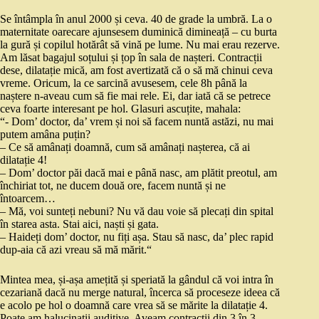
Se întâmpla în anul 2000 și ceva. 40 de grade la umbră. La o
maternitate oarecare ajunsesem duminică dimineață – cu burta
la gură și copilul hotărât să vină pe lume. Nu mai erau rezerve.
Am lăsat bagajul soțului și țop în sala de nașteri. Contracții
dese, dilatație mică, am fost avertizată că o să mă chinui ceva
vreme. Oricum, la ce sarcină avusesem, cele 8h până la
naștere n-aveau cum să fie mai rele. Ei, dar iată că se petrece
ceva foarte interesant pe hol. Glasuri ascuțite, mahala:
“- Dom’ doctor, da’ vrem și noi să facem nuntă astăzi, nu mai
putem amâna puțin?
– Ce să amânați doamnă, cum să amânați nașterea, că ai
dilatație 4!
– Dom’ doctor păi dacă mai e până nasc, am plătit preotul, am
închiriat tot, ne ducem două ore, facem nuntă și ne
întoarcem…
– Mă, voi sunteți nebuni? Nu vă dau voie să plecați din spital
în starea asta. Stai aici, naști și gata.
– Haideți dom’ doctor, nu fiți așa. Stau să nasc, da’ plec rapid
dup-aia că azi vreau să mă mărit.“
Mintea mea, și-așa amețită și speriată la gândul că voi intra în
cezariană dacă nu merge natural, încerca să proceseze ideea că
e acolo pe hol o doamnă care vrea să se mărite la dilatație 4.
Poate am halucinații auditive. Aveam contracții din 3 în 3