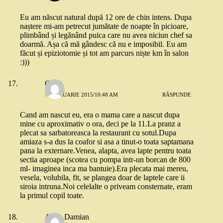
Eu am născut natural după 12 ore de chin intens. Dupa
naștere mi-am petrecut jumătate de noapte în picioare,
plimbând și legănând puica care nu avea niciun chef sa
doarmă. Așa că mă gândesc că nu e imposibil. Eu am
făcut și epiziotomie și tot am parcurs niște km în salon
:)))
Carla
7 FEBRUARIE 2015/10:48 AM
RĂSPUNDE
Cand am nascut eu, era o mama care a nascut dupa
mine cu aproximativ o ora, deci pe la 11.La pranz a
plecat sa sarbatoreasca la restaurant cu sotul.Dupa
amiaza s-a dus la coafor si asa a tinut-o toata saptamana
pana la externare.Venea, alapta, avea lapte pentru toata
sectia aproape (scotea cu pompa intr-un borcan de 800
ml- imaginea inca ma bantuie).Era plecata mai mereu,
vesela, volubila, fit, se plangea doar de laptele care ii
siroia intruna.Noi celelalte o priveam consternate, eram
la primul copil toate.
Alina Damian