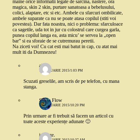
maine orice informatii legate de sarcina, nastere, ora
magica, skin 2 skin, purtare sanatoasa a bebelusului,
colici, alaptare, etc si etc. Ambele cu sfarcuri ombilicate,
ambele suparate ca nu se poate atasa copilul (stiti voi
povestea). Dar fata noastra, nici o problema: sfarculoace
ca sagetile, uda tot in jur cu colostrul care curgea garla,
punea copilul langa ea, asta micu’ se servea la „open
bar” si ea sforaie de se cutremurau peretii.
Na ziceti voi! Cu cat esti mai batut in cap, cu atat mai
mult iti da Dumnezeu!
alina
7 FEBRUARIE 2015/1:03 PM
Scuzati greselile, am scris de pe telefon, cu mana
stanga.
Snow Flow
7 FEBRUARIE 2015/10:20 PM
Prin urmare ar fi trebuit să facem un articol cu
toate aceste experiențe adunate 🙂
irina ge.
9 FEBRUARIE 2015/10:37 AM