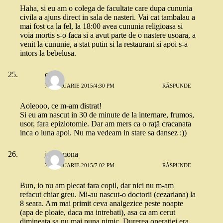
Haha, si eu am o colega de facultate care dupa cununia
civila a ajuns direct in sala de nasteri. Vai cat tambalau a
mai fost ca la fel, la 18:00 avea cununia religioasa si
voia mortis s-o faca si a avut parte de o nastere usoara, a
venit la cununie, a stat putin si la restaurant si apoi s-a
intors la bebelusa.
oana
7 FEBRUARIE 2015/4:30 PM
RĂSPUNDE
Aoleooo, ce m-am distrat!
Si eu am nascut in 30 de minute de la internare, frumos,
usor, fara epiziotomie. Dar am mers ca o raţă cracanata
inca o luna apoi. Nu ma vedeam in stare sa dansez :))
jar ramona
7 FEBRUARIE 2015/7:02 PM
RĂSPUNDE
Bun, io nu am plecat fara copil, dar nici nu m-am
refacut chiar greu. Mi-au nascut-o doctorii (cezariana) la
8 seara. Am mai primit ceva analgezice peste noapte
(apa de ploaie, daca ma intrebati), asa ca am cerut
dimineata sa nu mai puna nimic. Durerea operatiei era