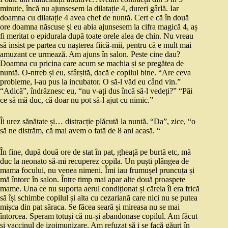
minute, încă nu ajunsesem la dilatație 4, dureri gârlă. Iar
doamna cu dilatație 4 avea chef de nuntă. Cert e că în două
ore doamna născuse și eu abia ajunsesem la cifra magică 4, aș
fi meritat o epidurala după toate orele alea de chin. Nu vreau
să insist pe partea cu nașterea fiică-mii, pentru că e mult mai
amuzant ce urmează. Am ajuns în salon. Peste cine dau?
Doamna cu pricina care acum se machia și se pregătea de
nuntă. O-ntreb și eu, sfârșită, dacă e copilul bine. “Are ceva
probleme, l-au pus la incubator. O să-l văd eu când vin.”
“Adică”, îndrăznesc eu, “nu v-ați dus încă să-l vedeți?” “Păi
ce să mă duc, că doar nu pot să-l ajut cu nimic.”
Îi urez sănătate și… distracție plăcută la nuntă. “Da”, zice, “o
să ne distrăm, că mai avem o fată de 8 ani acasă. “
În fine, după două ore de stat în pat, gheață pe burtă etc, mă
duc la neonato să-mi recuperez copila. Un puști plângea de
mama focului, nu venea nimeni. Îmi iau frumușel pruncuța și
mă întorc în salon. Între timp mai apar alte două proaspete
mame. Una ce nu suporta aerul condiționat și căreia îi era frică
să își schimbe copilul și alta cu cezariană care nici nu se putea
mișca din pat săraca. Se făcea seară și mireasa nu se mai
întorcea. Speram totuși că nu-și abandonase copilul. Am făcut
și vaccinul de izoimunizare. Am refuzat să i se facă găuri în