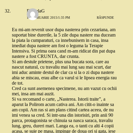
DanielaG
11 FEBRUARIE 2015/1:35 PM
RĂSPUNDE
Eu mi-am revenit usor dupa nasterea prin cezariana, am
suportat bine durerile, la 5 zile dupa nastere ma duceam
la piata la cumparaturi, ca innebunisem in casa, insa
imediat dupa nastere am fost o leguma la Terapie
Intensiva. Si prima oara cand m-am ridicat din pat dupa
nastere a fost CRUNTA, dar crunta.
Si am destule prietene, plus una bucata sora, care au
nascut natural, cu travaliu mai lung sau mai scurt, dar
imi aduc aminte destul de clar ca si la o zi dupa nastere
abia se miscau, erau albe ca varul si le lipsea energia rau
de tot.
Cred ca sunt asemenea specimene, nu am vazut cu ochii
mei, insa am mai auzit.
Si va recomand o carte, „Nasterea. Istorii traite”, a
aparut la Polirom acum cativa ani. Am citit-o inainte sa
am copii. Am ras si am plans citind cartea aceea, de nu
imi venea sa cred. Si intr-una din istorisiri, prin anii 90
parca, protagonista se chinuia sa nasca saraca, travaliu
lung, greu, dureri mari. Langa ea, o tanti cu alti 4 copii
acasa, se suie pe masa, impinge de doua ori si gata, iese