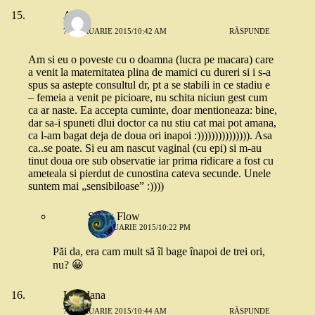
A.c
7 FEBRUARIE 2015/10:42 AM
RĂSPUNDE
Am si eu o poveste cu o doamna (lucra pe macara) care
a venit la maternitatea plina de mamici cu dureri si i s-a
spus sa astepte consultul dr, pt a se stabili in ce stadiu e
– femeia a venit pe picioare, nu schita niciun gest cum
ca ar naste. Ea accepta cuminte, doar mentioneaza: bine,
dar sa-i spuneti dlui doctor ca nu stiu cat mai pot amana,
ca l-am bagat deja de doua ori inapoi :))))))))))))))). Asa
ca..se poate. Si eu am nascut vaginal (cu epi) si m-au
tinut doua ore sub observatie iar prima ridicare a fost cu
ameteala si pierdut de cunostina cateva secunde. Unele
suntem mai „sensibiloase” :))))
Snow Flow
7 FEBRUARIE 2015/10:22 PM
Păi da, era cam mult să îl bage înapoi de trei ori,
nu? 😀
Loredana
7 FEBRUARIE 2015/10:44 AM
RĂSPUNDE