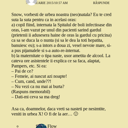
7 FEBRUARIE 2015/10:57 AM
RĂSPUNDE
Snow, vorbesti de urbea noastra (neo)natala? Eu te cred
suta la suta pentru ca in acelasi oras:
a) copil fiind, internata la Spitalul de boli infectioase din
oras, l-am vazut pe unul din pacienti sarind gardul
(prietenii ii adusesera haine de oras la gardul cu pricina)
ca sa se duca la o nunta (si sa le dea la toti hepatita,
banuiesc eu); s-a intors a doua zi, vesel nevoie mare, si-
a pus pijamalele si s-a auto-re-internat.
b) la maternitate o tipa naste, usor ametita de alcool. La
cateva ore asistentele ii explica ce sa faca, alaptat,
Pampers, etc. Si ea:
– Pai de ce?
– Femeie, ai nascut azi noapte!
– Cum, cand, unde??!
– Nu vezi ca nu mai ai burta?
(Raspuns memorabil)
– Dati-mi ceva sa ma dreg!
Asa ca, doamnelor, daca vreti sa nasteti pe nesimtite,
veniti in urbea X! O fi de la aer… 🙂
Snow Flow