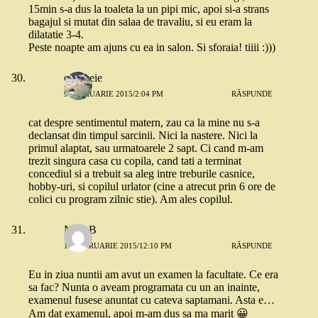
15min s-a dus la toaleta la un pipi mic, apoi si-a strans
bagajul si mutat din salaa de travaliu, si eu eram la
dilatatie 3-4.
Peste noapte am ajuns cu ea in salon. Si sforaia! tiiii :)))
o femeie
9 FEBRUARIE 2015/2:04 PM
RĂSPUNDE
cat despre sentimentul matern, zau ca la mine nu s-a
declansat din timpul sarcinii. Nici la nastere. Nici la
primul alaptat, sau urmatoarele 2 sapt. Ci cand m-am
trezit singura casa cu copila, cand tati a terminat
concediul si a trebuit sa aleg intre treburile casnice,
hobby-uri, si copilul urlator (cine a atrecut prin 6 ore de
colici cu program zilnic stie). Am ales copilul.
Nico B
11 FEBRUARIE 2015/12:10 PM
RĂSPUNDE
Eu in ziua nuntii am avut un examen la facultate. Ce era
sa fac? Nunta o aveam programata cu un an inainte,
examenul fusese anuntat cu cateva saptamani. Asta e…
Am dat examenul, apoi m-am dus sa ma marit 😀