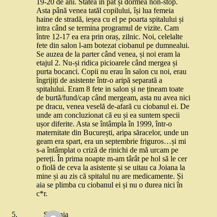
19-20 de ani. Stătea în pat și dormea non-stop.
Asta până venea tatăl copilului, își lua femeia
haine de stradă, ieșea cu el pe poarta spitalului și
intra când se termina programul de vizite. Cam
între 12-17 ea era prin oraș, zilnic. Noi, celelalte
fete din salon l-am botezat ciobanul pe dumnealui.
Se auzea de la parter când venea, și noi eram la
etajul 2. Nu-și ridica picioarele când mergea și
purta bocanci. Copii nu erau în salon cu noi, erau
îngrijiți de asistente într-o aripă separată a
spitalului. Eram 8 fete in salon și ne țineam toate
de burtă/fund/cap când mergeam, asta nu avea nici
pe dracu, venea veselă de-afară cu ciobanul ei. De
unde am concluzionat că eu și ea suntem specii
ușor diferite. Asta se întâmpla în 1999, într-o
maternitate din București, aripa săracelor, unde un
geam era spart, era un septembrie friguros…și mi
s-a întâmplat o criză de rinichi de mă urcam pe
pereți. În prima noapte m-am târât pe hol să le cer
o fiolă de ceva la asistente și se uitau ca Joiana la
mine și au zis că spitalul nu are medicamente. Și
aia se plimba cu ciobanul ei și nu o durea nici în
c*r.
Stefania