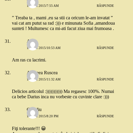
19 MAI 2015/7:55 AM
RĂSPUNDE
” Treaba ta , mami ,eu sa stii ca oricum le-am invatat ”
vai cat am putut sa rad :))) e minunata Sofia ,amandoua
sunteti ! Multumesc ca mi-ati facut ziua mai frumoasa .
Ana
19 MAI 2015/10:53 AM
RĂSPUNDE
Am ras cu lacrimi.
Andreea Ruscea
19 MAI 2015/11:32 AM
RĂSPUNDE
Delicios articolul :))))))))))) Ma regasesc 100%. Numai
ca bebe Darius inca nu vorbeste cu cuvinte clare :)))
Claudiu
19 MAI 2015/8:20 PM
RĂSPUNDE
Fiţi tolerante!!! 😀