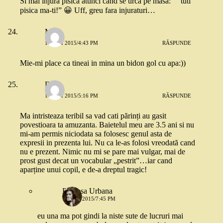
Si mai injura pisica atunci cand se urca pe masa: ” ‘tuti
pisica ma-ti!” 😀 Uff, greu fara injuraturi…
Mel
18 MAI 2015/4:43 PM
RĂSPUNDE
Mie-mi place ca tineai in mina un bidon gol cu apa:))
Delia
18 MAI 2015/5:16 PM
RĂSPUNDE
Ma intristeaza teribil sa vad cati părinți au gasit
povestioara ta amuzanta. Baietelul meu are 3.5 ani si nu
mi-am permis niciodata sa folosesc genul asta de
expresii in prezenta lui. Nu ca le-as folosi vreodată cand
nu e prezent. Nimic nu mi se pare mai vulgar, mai de
prost gust decat un vocabular „pestrit”…iar cand
aparține unui copil, e de-a dreptul tragic!
Printesa Urbana
18 MAI 2015/7:45 PM
eu una ma pot gindi la niste sute de lucruri mai