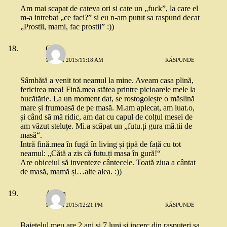
Am mai scapat de cateva ori si cate un „fuck”, la care el
m-a intrebat „ce faci?” si eu n-am putut sa raspund decat
„Prostii, mami, fac prostii” :))
Cătă
18 MAI 2015/11:18 AM
RĂSPUNDE
Sâmbătă a venit tot neamul la mine. Aveam casa plină,
fericirea mea! Fină.mea stătea printre picioarele mele la
bucătărie. La un moment dat, se rostogolește o măslină
mare și frumoasă de pe masă. M.am aplecat, am luat.o,
și când să mă ridic, am dat cu capul de colțul mesei de
am văzut steluțe. Mi.a scăpat un „futu.ți gura mă.tii de
masă“.
Intră fină.mea în fugă în living și țipă de față cu tot
neamul: „Cătă a zis că futu.ți masa în gură!“
Are obiceiul să inventeze cântecele. Toată ziua a cântat
de masă, mamă și…alte alea. :))
Andra
18 MAI 2015/12:21 PM
RĂSPUNDE
Baietelul meu are 2 ani si 7 luni si incerc din rasputeri sa