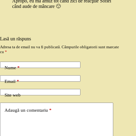
Apropo, eu mă amuz tot când zici de reacţiile Sofiei
când aude de mâncare 🙂
Lasă un răspuns
Adresa ta de email nu va fi publicată.
Câmpurile obligatorii sunt marcate
cu
*
Nume
*
Email
*
Site web
Adaugă un comentariu
*