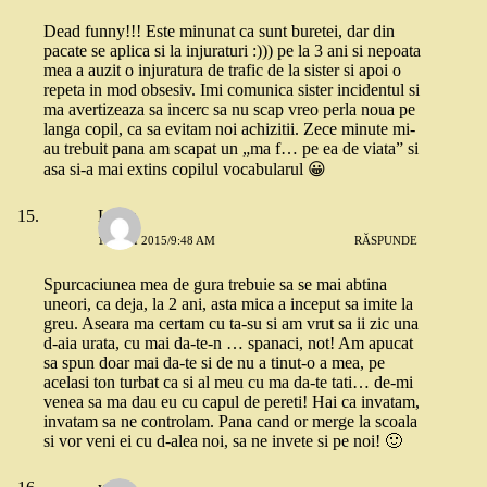
Dead funny!!! Este minunat ca sunt buretei, dar din
pacate se aplica si la injuraturi :))) pe la 3 ani si nepoata
mea a auzit o injuratura de trafic de la sister si apoi o
repeta in mod obsesiv. Imi comunica sister incidentul si
ma avertizeaza sa incerc sa nu scap vreo perla noua pe
langa copil, ca sa evitam noi achizitii. Zece minute mi-
au trebuit pana am scapat un „ma f… pe ea de viata” si
asa si-a mai extins copilul vocabularul 😀
Luiza
18 MAI 2015/9:48 AM
RĂSPUNDE
Spurcaciunea mea de gura trebuie sa se mai abtina
uneori, ca deja, la 2 ani, asta mica a inceput sa imite la
greu. Aseara ma certam cu ta-su si am vrut sa ii zic una
d-aia urata, cu mai da-te-n … spanaci, not! Am apucat
sa spun doar mai da-te si de nu a tinut-o a mea, pe
acelasi ton turbat ca si al meu cu ma da-te tati… de-mi
venea sa ma dau eu cu capul de pereti! Hai ca invatam,
invatam sa ne controlam. Pana cand or merge la scoala
si vor veni ei cu d-alea noi, sa ne invete si pe noi! 🙂