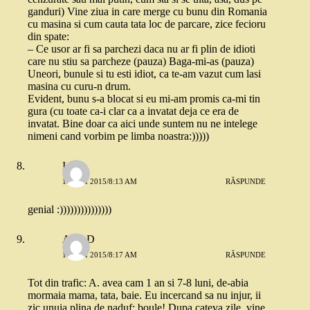
ganduri) Vine ziua in care merge cu bunu din Romania
cu masina si cum cauta tata loc de parcare, zice fecioru
din spate:
– Ce usor ar fi sa parchezi daca nu ar fi plin de idioti
care nu stiu sa parcheze (pauza) Baga-mi-as (pauza)
Uneori, bunule si tu esti idiot, ca te-am vazut cum lasi
masina cu curu-n drum.
Evident, bunu s-a blocat si eu mi-am promis ca-mi tin
gura (cu toate ca-i clar ca a invatat deja ce era de
invatat. Bine doar ca aici unde suntem nu ne intelege
nimeni cand vorbim pe limba noastra:)))))
Ioana
18 MAI 2015/8:13 AM
RĂSPUNDE
genial :)))))))))))))))
AlinaD
18 MAI 2015/8:17 AM
RĂSPUNDE
Tot din trafic: A. avea cam 1 an si 7-8 luni, de-abia
mormaia mama, tata, baie. Eu incercand sa nu injur, ii
zic unuia plina de naduf: boule! Dupa cateva zile, vine