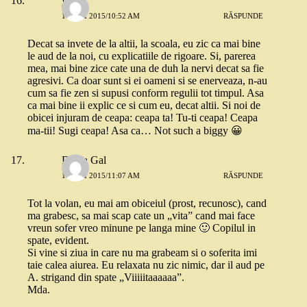
yoyo
18 MAI 2015/10:52 AM
RĂSPUNDE
Decat sa invete de la altii, la scoala, eu zic ca mai bine
le aud de la noi, cu explicatiile de rigoare. Si, parerea
mea, mai bine zice cate una de duh la nervi decat sa fie
agresivi. Ca doar sunt si ei oameni si se enerveaza, n-au
cum sa fie zen si supusi conform regulii tot timpul. Asa
ca mai bine ii explic ce si cum eu, decat altii. Si noi de
obicei injuram de ceapa: ceapa ta! Tu-ti ceapa! Ceapa
ma-tii! Sugi ceapa! Asa ca… Not such a biggy 😀
Diana Gal
18 MAI 2015/11:07 AM
RĂSPUNDE
Tot la volan, eu mai am obiceiul (prost, recunosc), cand
ma grabesc, sa mai scap cate un „vita” cand mai face
vreun sofer vreo minune pe langa mine 🙂 Copilul in
spate, evident.
Si vine si ziua in care nu ma grabeam si o soferita imi
taie calea aiurea. Eu relaxata nu zic nimic, dar il aud pe
A. strigand din spate „Viiiiitaaaaaa”.
Mda.