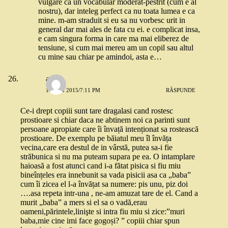
vulgare ca un vocabular moderat-pestrit (cum e al
nostru), dar inteleg perfect ca nu toata lumea e ca
mine. m-am straduit si eu sa nu vorbesc urit in
general dar mai ales de fata cu ei. e complicat insa,
e cam singura forma in care ma mai eliberez de
tensiune, si cum mai mereu am un copil sau altul
cu mine sau chiar pe amindoi, asta e…
anca
18 MAI 2015/7:11 PM
RĂSPUNDE
Ce-i drept copiii sunt tare dragalasi cand rostesc
prostioare si chiar daca ne abtinem noi ca parinti sunt
persoane apropiate care îi învață intenționat sa rostească
prostioare. De exemplu pe băiatul meu îl învăța
vecina,care era destul de in vârstă, putea sa-i fie
străbunica si nu ma puteam supara pe ea. O intamplare
haioasă a fost atunci cand i-a fătat pisica si fiu miu
bineînțeles era innebunit sa vada pisicii asa ca „baba”
cum îi zicea el l-a învățat sa numere: pis unu, piz doi
….asa repeta intr-una , ne-am amuzat tare de el. Cand a
murit „baba” a mers si el sa o vadă,erau
oameni,părintele,linişte si intra fiu miu si zice:”muri
baba,mie cine imi face gogoși? ” copiii chiar spun