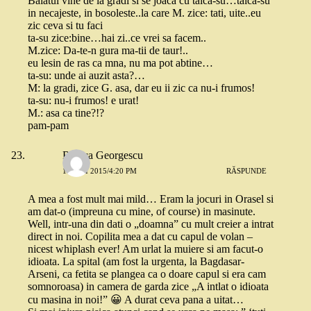
Baiatul vine de la gradi si se joaca cu taica-su…taica-su
in necajeste, in bosoleste..la care M. zice: tati, uite..eu
zic ceva si tu faci
ta-su zice:bine…hai zi..ce vrei sa facem..
M.zice: Da-te-n gura ma-tii de taur!..
eu lesin de ras ca mna, nu ma pot abtine…
ta-su: unde ai auzit asta?…
M: la gradi, zice G. asa, dar eu ii zic ca nu-i frumos!
ta-su: nu-i frumos! e urat!
M.: asa ca tine?!?
pam-pam
Raluca Georgescu
18 MAI 2015/4:20 PM
RĂSPUNDE
A mea a fost mult mai mild… Eram la jocuri in Orasel si
am dat-o (impreuna cu mine, of course) in masinute.
Well, intr-una din dati o „doamna” cu mult creier a intrat
direct in noi. Copilita mea a dat cu capul de volan –
nicest whiplash ever! Am urlat la muiere si am facut-o
idioata. La spital (am fost la urgenta, la Bagdasar-
Arseni, ca fetita se plangea ca o doare capul si era cam
somnoroasa) in camera de garda zice „A intlat o idioata
cu masina in noi!” 😀 A durat ceva pana a uitat…