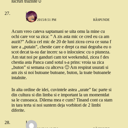
lucruri traznite☺
ioana
18 MAI 2015/8:51 PM
RĂSPUNDE
Acum vreo cateva saptamani se uita omu la mine cu
ochi care vor sa zica: ” A zis asta mic ce cred eu ca am
auzit?” Adica cel mic de 20 de luni zicea ceva ce suna f
tare a „putain”, chestie care e drept ca mai degraba eu o
scot decat ta-su dar incerc sa o inlocuiesc cu o piuneza.
Am stat noi pe ganduri cam tot weekendul, zicea f des
chestia asta Panca cand sotul s-a prins: vroia sa zica
„buton” si semana cu altceva 🙂 Am respirat usurati si
am zis si noi butoane butoane, buton, la toate butoanele
intalnite.
In alta ordine de idei, cuvintele astea „urate” fac parte si
din cultura si din limba si e important la un momentdat
sa le cunoasca. Dilema mea e cum? Tinand cont ca stam
in tara terta si noi suntem deja vorbitori de 2 limbi
diferite.
Lavu