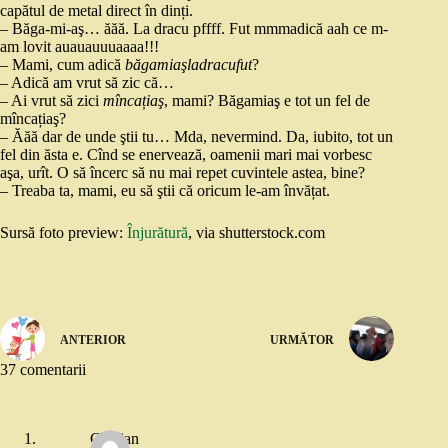
capătul de metal direct în dinți.
– Băga-mi-aş… ăăă. La dracu pffff. Fut mmmadică aah ce m-
am lovit auauauuuaaaa!!!
– Mami, cum adică
băgamiaşladracufut
?
– Adică am vrut să zic că…
– Ai vrut să zici
mîncațiaş
, mami? Băgamiaş e tot un fel de
mîncațiaş?
– Ăăă dar de unde ştii tu… Mda, nevermind. Da, iubito, tot un
fel din ăsta e. Cînd se enervează, oamenii mari mai vorbesc
aşa, urît. O să încerc să nu mai repet cuvintele astea, bine?
– Treaba ta, mami, eu să ştii că oricum le-am învățat.
Sursă foto preview:
Înjurătură
, via shutterstock.com
ANTERIOR
URMĂTOR
37 comentarii
Cristian