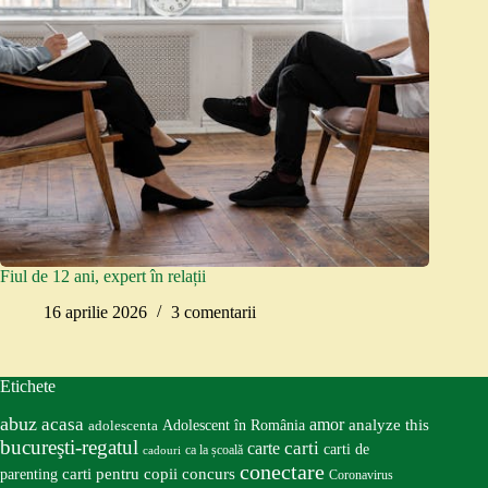
Fiul de 12 ani, expert în relații
16 aprilie 2026
3 comentarii
Etichete
abuz
acasa
amor
Adolescent în România
analyze this
adolescenta
bucureşti-regatul
carte
carti
carti de
ca la școală
cadouri
conectare
carti pentru copii
concurs
parenting
Coronavirus