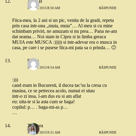
Anca B
18 MAI 2015/8:50 AM
RĂSPUNDE
Fiica-mea, la 2 ani si un pic, venita de la gradi, repeta
prin casa intr-una „muia, muia”… Al meu si cu mine
schimbam priviri, ne amuzam si nu prea… Pana ne-am
dat seama… Noi stam in Cipru si in limba greaca
MUIA este MUSCA :))))) si intr-adevar era o musca in
casa, pe care i se pusese fiica-mi pata sa o prinda… 🙂
Diana
18 MAI 2015/8:54 AM
RĂSPUNDE
:)))
cand eram in Bucuresti, il ducea tac’su la cresa cu
masina, ce se petrecea acolo, numai ei stiau
intr-o zi insa, l-am dus eu si am aflat
eu: uita-te si la asta cum se baga!
copilul: p… . baga-mi-as p…
…
Teodora
18 MAI 2015/9:21 AM
RĂSPUNDE