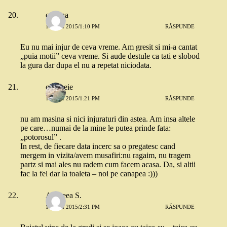
cristina
18 MAI 2015/1:10 PM
RĂSPUNDE
Eu nu mai injur de ceva vreme. Am gresit si mi-a cantat
„puia motii” ceva vreme. Si aude destule ca tati e slobod
la gura dar dupa el nu a repetat niciodata.
o femeie
18 MAI 2015/1:21 PM
RĂSPUNDE
nu am masina si nici injuraturi din astea. Am insa altele
pe care…numai de la mine le putea prinde fata:
„potorosul” .
In rest, de fiecare data incerc sa o pregatesc cand
mergem in vizita/avem musafiri:nu ragaim, nu tragem
partz si mai ales nu radem cum facem acasa. Da, si altii
fac la fel dar la toaleta – noi pe canapea :)))
Andreea S.
18 MAI 2015/2:31 PM
RĂSPUNDE