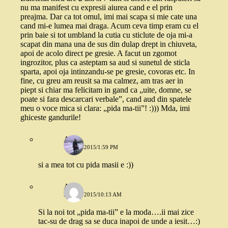
nu ma manifest cu expresii aiurea cand e el prin
preajma. Dar ca tot omul, imi mai scapa si mie cate una
cand mi-e lumea mai draga. Acum ceva timp eram cu el
prin baie si tot umbland la cutia cu sticlute de oja mi-a
scapat din mana una de sus din dulap drept in chiuveta,
apoi de acolo direct pe gresie. A facut un zgomot
ingrozitor, plus ca asteptam sa aud si sunetul de sticla
sparta, apoi oja intinzandu-se pe gresie, covoras etc. In
fine, cu greu am reusit sa ma calmez, am tras aer in
piept si chiar ma felicitam in gand ca „uite, domne, se
poate si fara descarcari verbale”, cand aud din spatele
meu o voce mica si clara: „pida ma-tii”! :))) Mda, imi
ghiceste gandurile!
Ana
18 MAI 2015/1:59 PM
si a mea tot cu pida masii e :))
Alina
20 MAI 2015/10:13 AM
Si la noi tot „pida ma-tii” e la moda….ii mai zice
tac-su de drag sa se duca inapoi de unde a iesit…:)