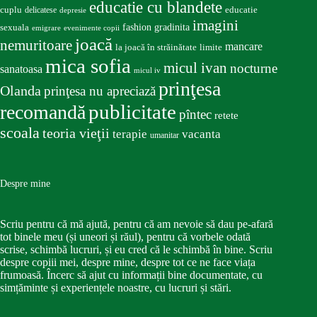
educatie cu blandete
educatie
cuplu
delicatese
depresie
imagini
fashion
gradinita
sexuala
emigrare
evenimente copii
joacă
nemuritoare
mancare
la joacă în străinătate
limite
mica sofia
micul ivan
nocturne
sanatoasa
micul iv
prinţesa
Olanda
prinţesa nu apreciază
publicitate
recomandă
pîntec
retete
scoala
teoria vieţii
terapie
vacanta
umanitar
Despre mine
Scriu pentru că mă ajută, pentru că am nevoie să dau pe-afară
tot binele meu (și uneori și răul), pentru că vorbele odată
scrise, schimbă lucruri, și eu cred că le schimbă în bine. Scriu
despre copiii mei, despre mine, despre tot ce ne face viața
frumoasă. Încerc să ajut cu informații bine documentate, cu
simțăminte și experiențele noastre, cu lucruri și stări.