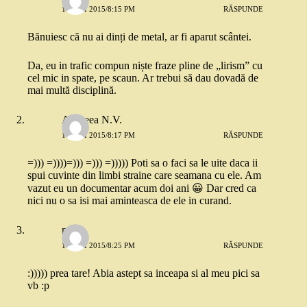
17 MAI 2015/8:15 PM
RĂSPUNDE
Bănuiesc că nu ai dinți de metal, ar fi aparut scântei.
Da, eu in trafic compun niște fraze pline de „lirism” cu
cel mic in spate, pe scaun. Ar trebui să dau dovadă de
mai multă disciplină.
Andreea N.V.
17 MAI 2015/8:17 PM
RĂSPUNDE
=))) =))))=))) =))) =))))) Poti sa o faci sa le uite daca ii
spui cuvinte din limbi straine care seamana cu ele. Am
vazut eu un documentar acum doi ani 😀 Dar cred ca
nici nu o sa isi mai aminteasca de ele in curand.
mara
17 MAI 2015/8:25 PM
RĂSPUNDE
:))))) prea tare! Abia astept sa inceapa si al meu pici sa
vb :p