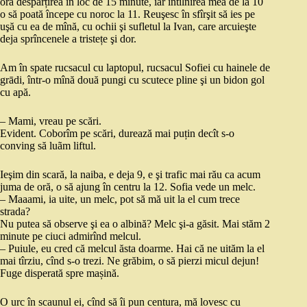
oră despărțirea în loc de 15 minute, iar întîlnirea mea de la 10
o să poată începe cu noroc la 11. Reuşesc în sfîrşit să ies pe
uşă cu ea de mînă, cu ochii şi sufletul la Ivan, care arcuieşte
deja sprîncenele a tristețe şi dor.
Am în spate rucsacul cu laptopul, rucsacul Sofiei cu hainele de
grādi, într-o mînă două pungi cu scutece pline şi un bidon gol
cu apă.
– Mami, vreau pe scări.
Evident. Coborîm pe scări, durează mai puțin decît s-o
conving să luãm liftul.
Ieşim din scară, la naiba, e deja 9, e şi trafic mai rău ca acum
juma de oră, o să ajung în centru la 12. Sofia vede un melc.
– Maaami, ia uite, un melc, pot să mă uit la el cum trece
strada?
Nu putea să observe şi ea o albină? Melc şi-a găsit. Mai stăm 2
minute pe ciuci admirînd melcul.
– Puiule, eu cred că melcul ăsta doarme. Hai că ne uităm la el
mai tîrziu, cînd s-o trezi. Ne grăbim, o să pierzi micul dejun!
Fuge disperată spre mașină.
O urc în scaunul ei, cînd să îi pun centura, mă lovesc cu