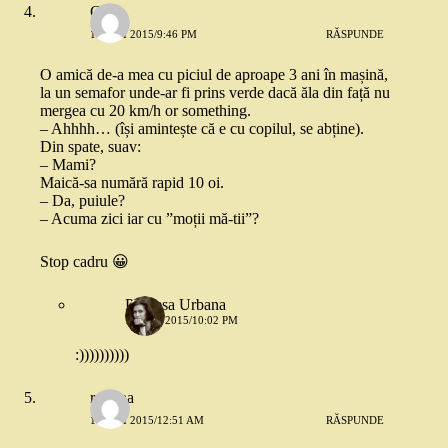
Greta
17 MAI 2015/9:46 PM
RĂSPUNDE
O amică de-a mea cu piciul de aproape 3 ani în mașină,
la un semafor unde-ar fi prins verde dacă ăla din față nu
mergea cu 20 km/h or something.
– Ahhhh… (își amintește că e cu copilul, se abține).
Din spate, suav:
– Mami?
Maică-sa numără rapid 10 oi.
– Da, puiule?
– Acuma zici iar cu ”moții mă-tii”?
Stop cadru 😀
Printesa Urbana
17 MAI 2015/10:02 PM
:))))))))))
romina
18 MAI 2015/12:51 AM
RĂSPUNDE