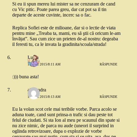
Si eu ii spun mereu lui mister sa ne cenzuram de cand
cu Vic pitic. Poate parea greu, dar cat pot sa il tin
departe de aceste cuvinte, incerc sa o fac.
Replica Sofiei este de milioane, dar si o lectie de viata
pentru mine „Treaba ta, mami, eu să ştii că oricum le-am
învățat”. Sau cum zice un prieten de-al nostru: degeaba
il feresti tu, ca le invata la gradinita/scoala/strada!
Luiza
18 MAI 2015/8:11 AM
RĂSPUNDE
:))) buna asta!
alexandra
18 MAI 2015/8:13 AM
RĂSPUNDE
Eu la volan scot cele mai teribile vorbe. Parca acolo se
aduna toate, cand sunt prinsa-n trafic si dau peste tot
felul de ciudati. Si sta Ion al meu pe scaunul din spate si
nu zice nimic, de parca nu aude (uneori il surprind in
oglinda retrovizoare, dupa o explozie de vorbe
cenzurate sau mai putin, cum sta si se uita, asa, dus pe