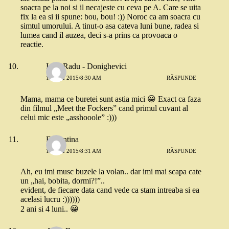
soacra pe la noi si il necajeste cu ceva pe A. Care se uita
fix la ea si ii spune: bou, bou! :)) Noroc ca am soacra cu
simtul umorului. A tinut-o asa cateva luni bune, radea si
lumea cand il auzea, deci s-a prins ca provoaca o
reactie.
Irina Radu - Donighevici
18 MAI 2015/8:30 AM
RĂSPUNDE
Mama, mama ce buretei sunt astia mici 😀 Exact ca faza
din filmul „Meet the Fockers” cand primul cuvant al
celui mic este „asshooole” :)))
Florentina
18 MAI 2015/8:31 AM
RĂSPUNDE
Ah, eu imi musc buzele la volan.. dar imi mai scapa cate
un „hai, bobita, dormi?!”..
evident, de fiecare data cand vede ca stam intreaba si ea
acelasi lucru :))))))
2 ani si 4 luni.. 😀