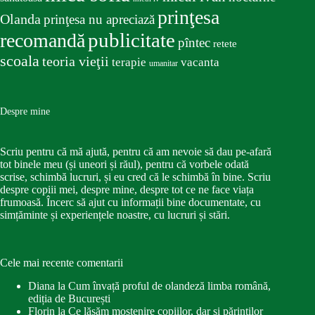
prinţesa
Olanda
prinţesa nu apreciază
publicitate
recomandă
pîntec
retete
scoala
teoria vieţii
terapie
vacanta
umanitar
Despre mine
Scriu pentru că mă ajută, pentru că am nevoie să dau pe-afară
tot binele meu (și uneori și răul), pentru că vorbele odată
scrise, schimbă lucruri, și eu cred că le schimbă în bine. Scriu
despre copiii mei, despre mine, despre tot ce ne face viața
frumoasă. Încerc să ajut cu informații bine documentate, cu
simțăminte și experiențele noastre, cu lucruri și stări.
Cele mai recente comentarii
Diana
la
Cum învață proful de olandeză limba română,
ediția de București
Florin
la
Ce lăsăm moștenire copiilor, dar și părinților