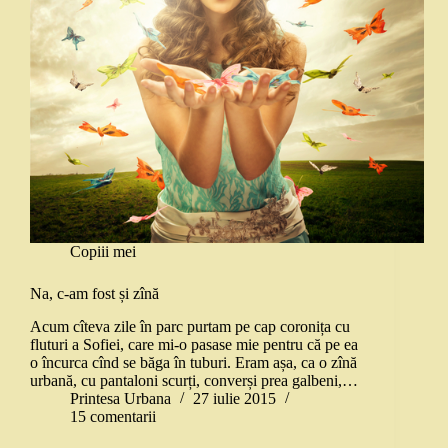
Copiii mei
Na, c-am fost și zînă
Acum cîteva zile în parc purtam pe cap coronița cu
fluturi a Sofiei, care mi-o pasase mie pentru că pe ea
o încurca cînd se băga în tuburi. Eram așa, ca o zînă
urbană, cu pantaloni scurți, converși prea galbeni,…
Printesa Urbana
27 iulie 2015
15 comentarii