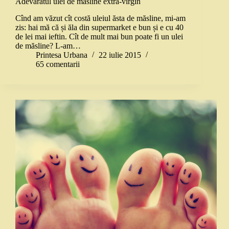
Adevăratul ulei de măsline extra-virgin
Cînd am văzut cît costă uleiul ăsta de măsline, mi-am
zis: hai mă că și ăla din supermarket e bun și e cu 40
de lei mai ieftin. Cît de mult mai bun poate fi un ulei
de măsline? L-am…
Printesa Urbana
22 iulie 2015
65 comentarii