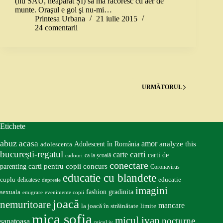
(nu SAU, neapărat ȘI) să mă răcoresc cu aer de
munte. Oraşul e gol şi nu-mi…
Printesa Urbana
21 iulie 2015
24 comentarii
URMĂTORUL
Etichete
abuz
acasa
amor
Adolescent în România
analyze this
adolescenta
bucureşti-regatul
carte
carti
carti de
ca la școală
cadouri
conectare
carti pentru copii
concurs
parenting
Coronavirus
educatie cu blandete
educatie
cuplu
delicatese
depresie
imagini
fashion
gradinita
sexuala
emigrare
evenimente copii
joacă
nemuritoare
mancare
la joacă în străinătate
limite
mica sofia
micul ivan
nocturne
sanatoasa
micul iv