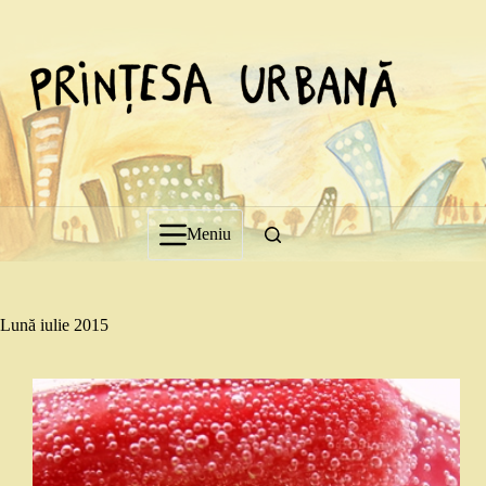
Sari
la
conținut
Meniu
Lună
iulie 2015