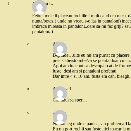
Andreea L.
Fetitei mele ii placeau rochiile f mult cand era mica.
nunta/botez ( unde nu vreau s-o las in pantaloni) ince
imbraca mireasa in pantaloni..oare sa-mi fac griji? sau
pantaloni..)
Alina
Depinde…uite eu nu am purtat cu placere f
prea slabe/strambe/ca se poarta doar cu ciz
Apoi am inceput sa descopar cat de frumos 
fuste, desi am si pantaloni preferati.
Dar intre 4 si 16 ani, fusta era cah, bleagh
Andreea L.
Continui sa sper…
cristina
Nu inteleg unde e panica,sau problema!Dac
Eu nu port rochii sau fuste nici macar la n