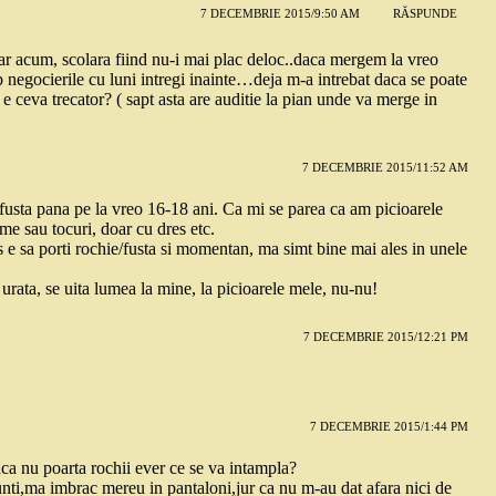
7 DECEMBRIE 2015/9:50 AM
RĂSPUNDE
.dar acum, scolara fiind nu-i mai plac deloc..daca mergem la vreo
p negocierile cu luni intregi inainte…deja m-a intrebat daca se poate
 e ceva trecator? ( sapt asta are auditie la pian unde va merge in
7 DECEMBRIE 2015/11:52 AM
usta pana pe la vreo 16-18 ani. Ca mi se parea ca am picioarele
me sau tocuri, doar cu dres etc.
e sa porti rochie/fusta si momentan, ma simt bine mai ales in unele
, urata, se uita lumea la mine, la picioarele mele, nu-nu!
7 DECEMBRIE 2015/12:21 PM
7 DECEMBRIE 2015/1:44 PM
a nu poarta rochii ever ce se va intampla?
unti,ma imbrac mereu in pantaloni,jur ca nu m-au dat afara nici de