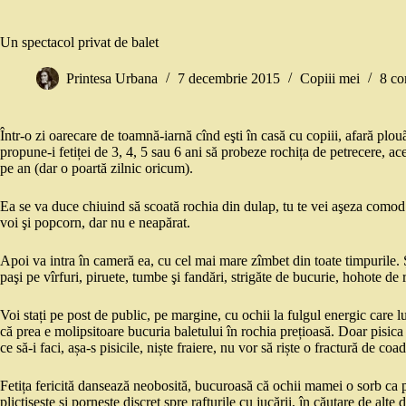
Un spectacol privat de balet
Printesa Urbana
7 decembrie 2015
Copiii mei
8 co
Într-o zi oarecare de toamnă-iarnă cînd eşti în casă cu copiii, afară plouã 
propune-i fetiței de 3, 4, 5 sau 6 ani să probeze rochița de petrecere, ac
pe an (dar o poartă zilnic oricum).
Ea se va duce chiuind să scoată rochia din dulap, tu te vei aşeza comod 
voi şi popcorn, dar nu e neapărat.
Apoi va intra în cameră ea, cu cel mai mare zîmbet din toate timpurile. Şi
paşi pe vîrfuri, piruete, tumbe şi fandări, strigăte de bucurie, hohote de r
Voi stați pe post de public, pe margine, cu ochii la fulgul energic care l
că prea e molipsitoare bucuria baletului în rochia prețioasă. Doar pisica 
ce să-i faci, așa-s pisicile, niște fraiere, nu vor să riște o fractură de co
Fetița fericită dansează neobosită, bucuroasă că ochii mamei o sorb ca 
plictisește și pornește discret spre rafturile cu jucării, în căutare de alte d