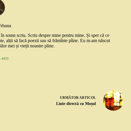
Urbana
și în somn scriu. Scriu despre mine pentru mine. Și sper că ce
nte, alții să facă poezii sau să frămînte pîine. Eu m-am născut
ilor mei și vieții noastre pline.
 4433
URMĂTOR
ARTICOL
Linie directă cu Moșul