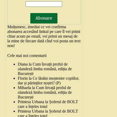
Mulțumesc, imediat ce vei confirma
abonarea accesând linkul pe care îl vei primi
chiar acum pe email, vei primi un mesaj de
la mine de fiecare dată cînd voi posta un text
nou!
Cele mai noi comentarii
Diana
la
Cum învață proful de
olandeză limba română, ediția de
București
Florin
la
Ce lăsăm moștenire copiilor,
dar și părinților noștri? (P)
Mihaela
la
Cum învață proful de
olandeză limba română, ediția de
București
Printesa Urbana
la
Șoferul de BOLT
care a înțeles totul
Printesa Urbana
la
Șoferul de BOLT
care a înțeles totul