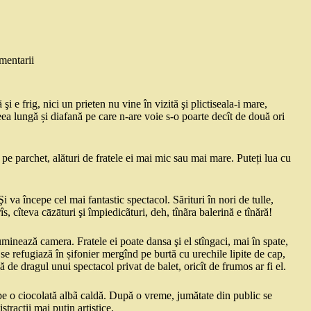
mentarii
şi e frig, nici un prieten nu vine în vizită şi plictiseala-i mare,
eea lungă și diafană pe care n-are voie s-o poarte decît de două ori
pe parchet, alături de fratele ei mai mic sau mai mare. Puteți lua cu
 va începe cel mai fantastic spectacol. Sărituri în nori de tulle,
îs, cîteva cāzāturi şi împiedicãturi, deh, tînãra balerină e tînără!
uminează camera. Fratele ei poate dansa şi el stîngaci, mai în spate,
se refugiază în șifonier mergînd pe burtă cu urechile lipite de cap,
adă de dragul unui spectacol privat de balet, oricît de frumos ar fi el.
pe o ciocolată albã caldă. După o vreme, jumătate din public se
istracții mai puțin artistice.