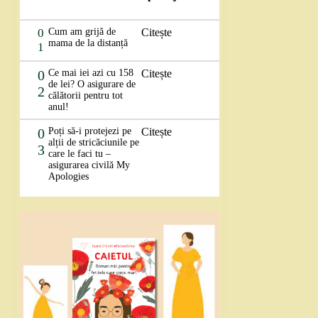
0
Cum am grijă de
Citește
mama de la distanță
1
0
Ce mai iei azi cu 158
Citește
de lei? O asigurare de
2
călătorii pentru tot
anul!
0
Poți să-i protejezi pe
Citește
alții de stricăciunile pe
3
care le faci tu –
asigurarea civilă My
Apologies