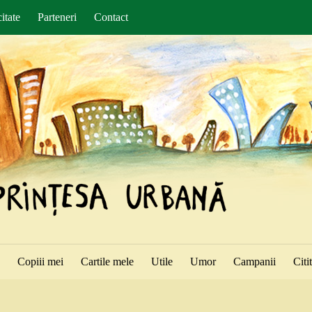
itate
Parteneri
Contact
ă
Copiii mei
Cartile mele
Utile
Umor
Campanii
Citi