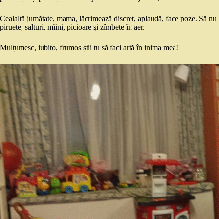
Cealaltă jumătate, mama, lăcrimează discret, aplaudă, face poze. Să nu 
piruete, salturi, mîini, picioare şi zîmbete în aer.
Mulțumesc, iubito, frumos știi tu să faci artă în inima mea!