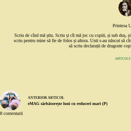
Printesa 
Scriu de cînd mă știu. Scriu și cît mă joc cu copiii, și sub duș, 
scriu pentru mine să fie de folos și altora. Unii s-au născut să cî
să scriu declarații de dragoste copi
ARTICOLE:
ANTERIOR
ARTICOL
eMAG sărbătorește luni cu reduceri mari (P)
8 comentarii