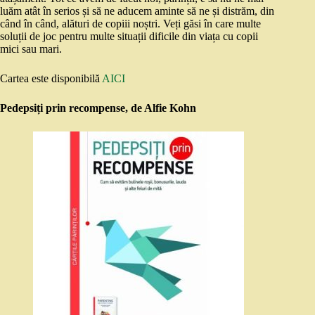
luăm atât în serios și să ne aducem aminte să ne și distrăm, din
când în când, alături de copiii noștri. Veți găsi în care multe
soluții de joc pentru multe situații dificile din viața cu copii
mici sau mari.
Cartea este disponibilă
AICI
Pedepsiți prin recompense, de Alfie Kohn