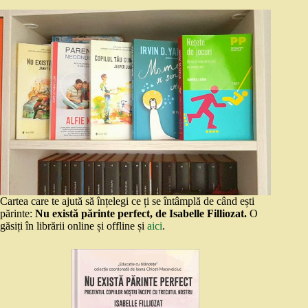
Cartea care te ajută să înțelegi ce ți se întâmplă de când ești
părinte:
Nu există părinte perfect, de Isabelle Filliozat.
O
găsiți în librării online și offline și
aici
.