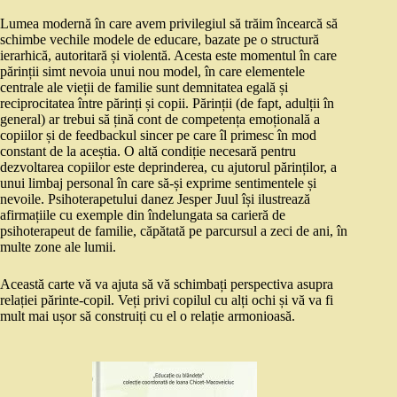
Lumea modernă în care avem privilegiul să trăim încearcă să
schimbe vechile modele de educare, bazate pe o structură
ierarhică, autoritară și violentă. Acesta este momentul în care
părinții simt nevoia unui nou model, în care elementele
centrale ale vieții de familie sunt demnitatea egală și
reciprocitatea între părinți și copii. Părinții (de fapt, adulții în
general) ar trebui să țină cont de competența emoțională a
copiilor și de feedbackul sincer pe care îl primesc în mod
constant de la aceștia. O altă condiție necesară pentru
dezvoltarea copiilor este deprinderea, cu ajutorul părinților, a
unui limbaj personal în care să-și exprime sentimentele și
nevoile. Psihoterapetului danez Jesper Juul își ilustrează
afirmațiile cu exemple din îndelungata sa carieră de
psihoterapeut de familie, căpătată pe parcursul a zeci de ani, în
multe zone ale lumii.
Această carte vă va ajuta să vă schimbați perspectiva asupra
relației părinte-copil. Veți privi copilul cu alți ochi și vă va fi
mult mai ușor să construiți cu el o relație armonioasă.