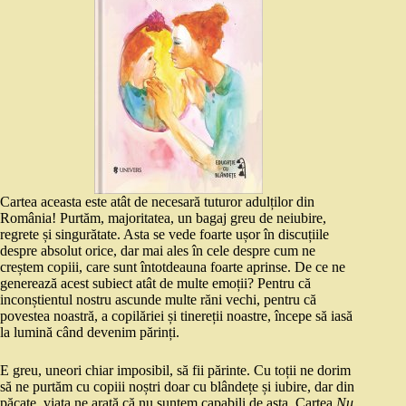
Cartea aceasta este atât de necesară tuturor adulților din
România! Purtăm, majoritatea, un bagaj greu de neiubire,
regrete și singurătate. Asta se vede foarte ușor în discuțiile
despre absolut orice, dar mai ales în cele despre cum ne
creștem copiii, care sunt întotdeauna foarte aprinse. De ce ne
generează acest subiect atât de multe emoții? Pentru că
inconștientul nostru ascunde multe răni vechi, pentru că
povestea noastră, a copilăriei și tinereții noastre, începe să iasă
la lumină când devenim părinți.
E greu, uneori chiar imposibil, să fii părinte. Cu toții ne dorim
să ne purtăm cu copiii noștri doar cu blândețe și iubire, dar din
păcate, viața ne arată că nu suntem capabili de asta. Cartea
Nu