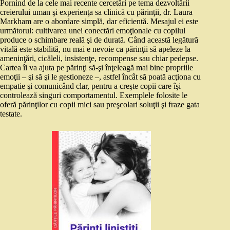
Pornind de la cele mai recente cercetări pe tema dezvoltării
creierului uman şi experienţa sa clinică cu părinţii, dr. Laura
Markham are o abordare simplă, dar eficientă. Mesajul ei este
următorul: cultivarea unei conectări emoţionale cu copilul
produce o schimbare reală şi de durată. Când această legătură
vitală este stabilită, nu mai e nevoie ca părinţii să apeleze la
ameninţări, cicăleli, insistenţe, recompense sau chiar pedepse.
Cartea îi va ajuta pe părinţi să-şi înţeleagă mai bine propriile
emoţii – şi să şi le gestioneze –, astfel încât să poată acţiona cu
empatie şi comunicând clar, pentru a creşte copii care îşi
controlează singuri comportamentul. Exemplele folosite le
oferă părinţilor cu copii mici sau preşcolari soluţii şi fraze gata
testate.