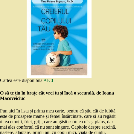
Cartea este disponibilă
AICI
O să te țin în brațe cât vrei tu și încă o secundă, de Ioana
Macoveiciuc
Pun aici în lista și prima mea carte, pentru că știu cât de iubită
este de proaspete mame și femei însărcinate, care și-au regăsit
în ea emoții, frici, griji, care au găsit ea în ea râs și plâns, dar
mai ales confortul că nu sunt singure. Capitole despre sarcină,
naștere, alăptare, primii ani cu copii mici, viață de cuplu,