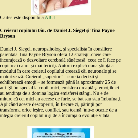
Cartea este disponibilă
AICI
Creierul copilului tău, de Daniel J. Siegel și Tina Payne
Bryson
Daniel J. Siegel, neuropsiholog, şi specialista în consiliere
parentală Tina Payne Bryson oferă 12 strategii-cheie care
încurajează o dezvoltare cerebrală sănătoasă, ceea ce îi face pe
copii mai calmi şi mai fericiţi. Autorii explică noua ştiinţă a
modului în care creierul copilului creează căi neuronale şi se
maturizează. Creierul „superior” – care ia decizii şi
echilibrează emoţii – se formează până la aproximativ 25 de
ani. Şi, în special la copiii mici, emisfera dreaptă şi emoţiile ei
au tendinţa de a domina logica emisferei stângi. Nu e de
mirare că cei mici au accese de furie, se bat sau stau îmbufnaţi.
Aplicând aceste descoperiri, în fiecare zi, părinţii pot
transforma orice ieşire, conflict, sau teamă, într-o ocazie de a
integra creierul copilului şi de a încuraja o evoluţie vitală.