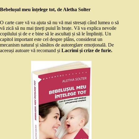
Bebelușul meu înțelege tot, de Aletha Solter
O carte care vă va ajuta să nu vă mai stresați când lumea o să
vă zică să nu mai țineți puiul în brațe. Vă va explica nevoile
copilului și de e e bine să le ascultați și să le împliniți. Un
capitol important este cel despre plâns, considerat un
mecanism natural și sănătos de autoreglare emoțională. De
aceeași autoare vă recomand și
Lacrimi și crize de furie.