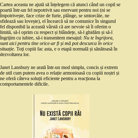
Cartea aceasta ne ajută să înțelegem că atunci când un copil se
poartă într-un fel nepotrivit sau enervant pentru noi (ni se
împotrivește, face crize de furie, plânge, se smiorcăie, ne
sfidează sau lovește), el încearcă să ne comunice în singurul
fel disponibil la această vârstă că are nevoie să îi oferim o
limită, să-l oprim cu respect și blândețe, să-l ghidăm și să-l
îngrijim cu iubire, să-i transmitem mesajul:
Nu te îngrijora,
sunt aici pentru tine orice-ar fi și mă pot descurca în orice
situație.
Toți copiii fac asta, e o etapă normală și sănătoasă în
dezvoltarea lor.
Janet Lansbury ne arată într-un mod simplu, concis și extrem
de util cum putem avea o relație armonioasă cu copiii noștri și
ne oferă câteva soluții eficiente pentru a reacționa la
comportamentele dificile.