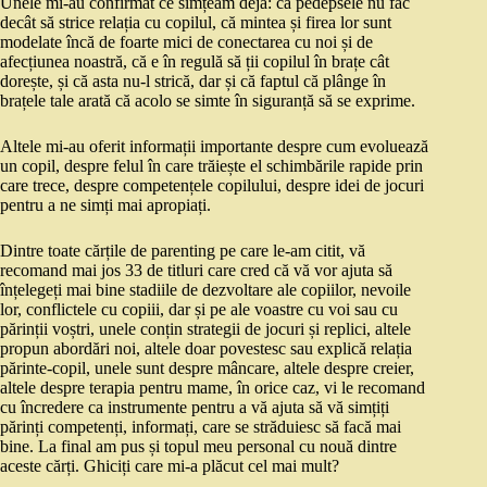
Unele mi-au confirmat ce simțeam deja: că pedepsele nu fac
decât să strice relația cu copilul, că mintea și firea lor sunt
modelate încă de foarte mici de conectarea cu noi și de
afecțiunea noastră, că e în regulă să ții copilul în brațe cât
dorește, și că asta nu-l strică, dar și că faptul că plânge în
brațele tale arată că acolo se simte în siguranță să se exprime.
Altele mi-au oferit informații importante despre cum evoluează
un copil, despre felul în care trăiește el schimbările rapide prin
care trece, despre competențele copilului, despre idei de jocuri
pentru a ne simți mai apropiați.
Dintre toate cărțile de parenting pe care le-am citit, vă
recomand mai jos 33 de titluri care cred că vă vor ajuta să
înțelegeți mai bine stadiile de dezvoltare ale copiilor, nevoile
lor, conflictele cu copiii, dar și pe ale voastre cu voi sau cu
părinții voștri, unele conțin strategii de jocuri și replici, altele
propun abordări noi, altele doar povestesc sau explică relația
părinte-copil, unele sunt despre mâncare, altele despre creier,
altele despre terapia pentru mame, în orice caz, vi le recomand
cu încredere ca instrumente pentru a vă ajuta să vă simțiți
părinți competenți, informați, care se străduiesc să facă mai
bine. La final am pus și topul meu personal cu nouă dintre
aceste cărți. Ghiciți care mi-a plăcut cel mai mult?