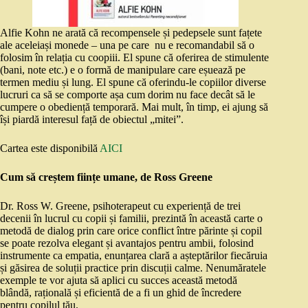
Alfie Kohn ne arată că recompensele și pedepsele sunt fațete
ale aceleiași monede – una pe care nu e recomandabil să o
folosim în relația cu coopiii. El spune că oferirea de stimulente
(bani, note etc.) e o formă de manipulare care eșuează pe
termen mediu și lung. El spune că oferindu-le copiilor diverse
lucruri ca să se comporte așa cum dorim nu face decât să le
cumpere o obediență temporară. Mai mult, în timp, ei ajung să
își piardă interesul față de obiectul „mitei”.
Cartea este disponibilă
AICI
Cum să creștem ființe umane, de Ross Greene
Dr. Ross W. Greene, psihoterapeut cu experiență de trei
decenii în lucrul cu copii și familii, prezintă în această carte o
metodă de dialog prin care orice conflict între părinte și copil
se poate rezolva elegant și avantajos pentru ambii, folosind
instrumente ca empatia, enunțarea clară a așteptărilor fiecăruia
și găsirea de soluții practice prin discuții calme. Nenumăratele
exemple te vor ajuta să aplici cu succes această metodă
blândă, rațională și eficientă de a fi un ghid de încredere
pentru copilul tău.