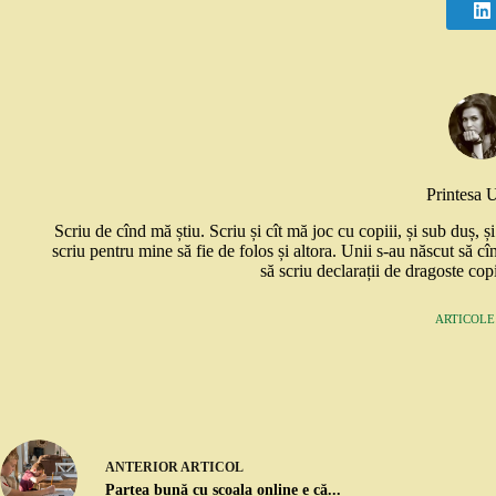
Printesa 
Scriu de cînd mă știu. Scriu și cît mă joc cu copiii, și sub duș, 
scriu pentru mine să fie de folos și altora. Unii s-au născut să cî
să scriu declarații de dragoste copi
ARTICOLE:
ANTERIOR
ARTICOL
Partea bună cu școala online e că...