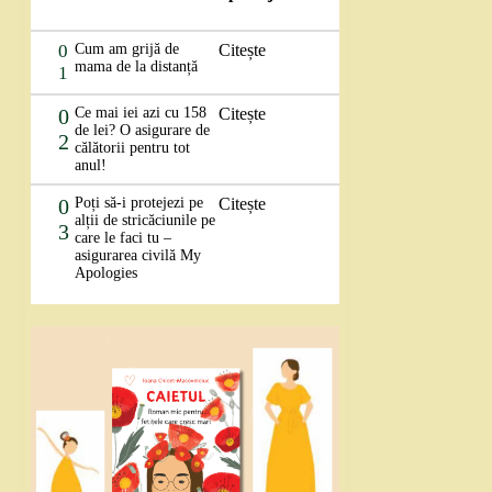
0
Cum am grijă de
Citește
mama de la distanță
1
0
Ce mai iei azi cu 158
Citește
de lei? O asigurare de
2
călătorii pentru tot
anul!
0
Poți să-i protejezi pe
Citește
alții de stricăciunile pe
3
care le faci tu –
asigurarea civilă My
Apologies