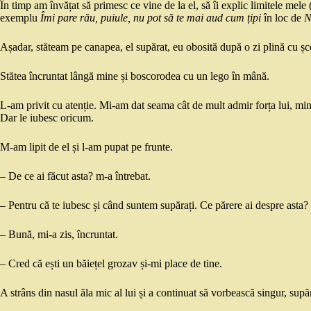
În timp am învățat să primesc ce vine de la el, să îi explic limitele mele
exemplu
Îmi pare rău, puiule, nu pot să te mai aud cum țipi
în loc de
N
Așadar, stăteam pe canapea, el supărat, eu obosită după o zi plină cu școală
Stătea încruntat lângă mine și boscorodea cu un lego în mână.
L-am privit cu atenție. Mi-am dat seama cât de mult admir forța lui, min
Dar le iubesc oricum.
M-am lipit de el și l-am pupat pe frunte.
– De ce ai făcut asta? m-a întrebat.
– Pentru că te iubesc și când suntem supărați. Ce părere ai despre asta?
– Bună, mi-a zis, încruntat.
– Cred că ești un băiețel grozav și-mi place de tine.
A strâns din nasul ăla mic al lui și a continuat să vorbească singur, supă