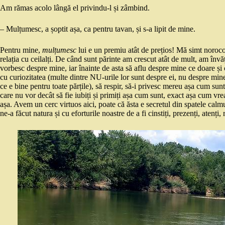
Am rămas acolo lângă el privindu-l și zâmbind.
– Mulțumesc, a șoptit așa, ca pentru tavan, și s-a lipit de mine.
Pentru mine,
mulțumesc
lui e un premiu atât de prețios! Mă simt norocoas
relația cu ceilalți. De când sunt părinte am crescut atât de mult, am învăț
vorbesc despre mine, iar înainte de asta să aflu despre mine ce doare ș
cu curiozitatea (multe dintre NU-urile lor sunt despre ei, nu despre mi
ce e bine pentru toate părțile), să respir, să-i privesc mereu așa cum sunt
care nu vor decât să fie iubiți și primiți așa cum sunt, exact așa cum vrea
așa. Avem un cerc virtuos aici, poate că ăsta e secretul din spatele calm
ne-a făcut natura și cu eforturile noastre de a fi cinstiți, prezenți, atenți,