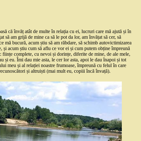
ă că învăț atât de multe în relația cu ei, lucruri care mă ajută și în
at să am grijă de mine ca să le pot da lor, am învățat să cer, să
i ce mă bucură, acum știu să am răbdare, să schimb autovictimizarea
ne, și acum știu cum să aflu ce vor ei și cum putem obține împreună
: ființe complete, cu nevoi și dorințe, diferite de mine, de ale mele,
u și eu. Îmi dau mie asta, le cer lor asta, apoi le dau înapoi și tot
ului meu și al relației noastre frumoase, împreună cu felul în care
 recunoscători și altruiști (mai mult eu, copiii încă învață).