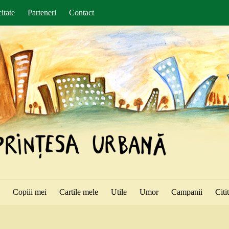
itate
Parteneri
Contact
ă
Copiii mei
Cartile mele
Utile
Umor
Campanii
Citi