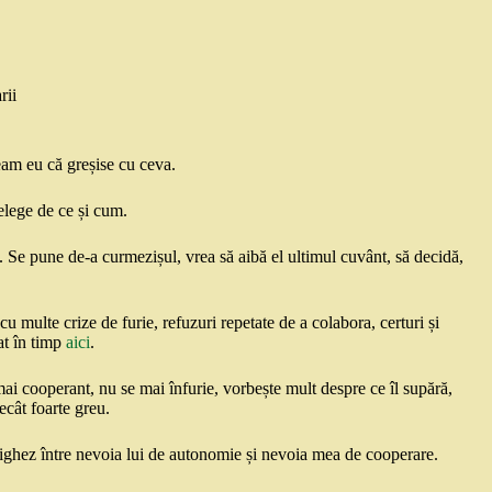
rii
eam eu că greșise cu ceva.
țelege de ce și cum.
. Se pune de-a curmezișul, vrea să aibă el ultimul cuvânt, să decidă,
u multe crize de furie, refuzuri repetate de a colabora, certuri și
at în timp
aici
.
mai cooperant, nu se mai înfurie, vorbește mult despre ce îl supără,
ecât foarte greu.
navighez între nevoia lui de autonomie și nevoia mea de cooperare.