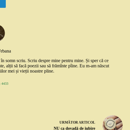
Urbana
și în somn scriu. Scriu despre mine pentru mine. Și sper că ce
nte, alții să facă poezii sau să frămînte pîine. Eu m-am născut
ilor mei și vieții noastre pline.
 4433
URMĂTOR
ARTICOL
NU ca dovadă de iubire