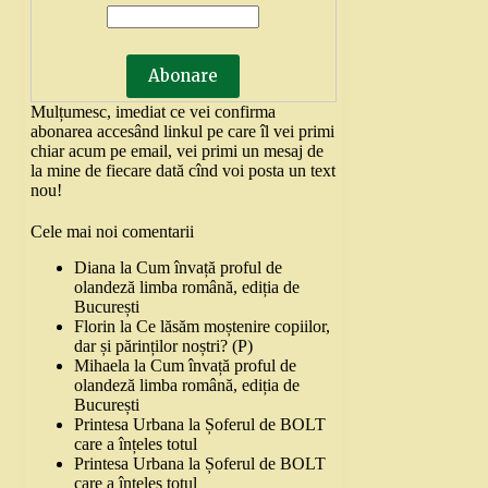
Mulțumesc, imediat ce vei confirma
abonarea accesând linkul pe care îl vei primi
chiar acum pe email, vei primi un mesaj de
la mine de fiecare dată cînd voi posta un text
nou!
Cele mai noi comentarii
Diana
la
Cum învață proful de
olandeză limba română, ediția de
București
Florin
la
Ce lăsăm moștenire copiilor,
dar și părinților noștri? (P)
Mihaela
la
Cum învață proful de
olandeză limba română, ediția de
București
Printesa Urbana
la
Șoferul de BOLT
care a înțeles totul
Printesa Urbana
la
Șoferul de BOLT
care a înțeles totul