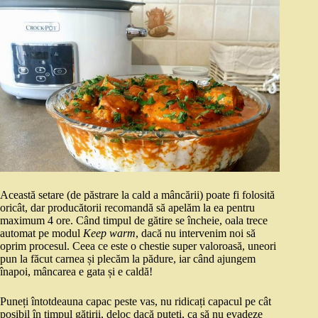
Această setare (de păstrare la cald a mâncării) poate fi folosită
oricât, dar producătorii recomandă să apelăm la ea pentru
maximum 4 ore. Când timpul de gătire se încheie, oala trece
automat pe modul
Keep warm
, dacă nu intervenim noi să
oprim procesul. Ceea ce este o chestie super valoroasă, uneori
pun la făcut carnea și plecăm la pădure, iar când ajungem
înapoi, mâncarea e gata și e caldă!
Puneți întotdeauna capac peste vas, nu ridicați capacul pe cât
posibil în timpul gătirii, deloc dacă puteți, ca să nu evadeze