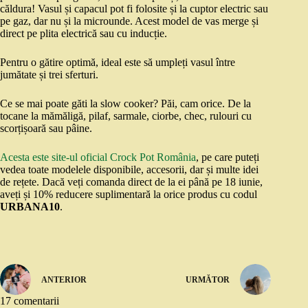
căldura! Vasul și capacul pot fi folosite și la cuptor electric sau
pe gaz, dar nu și la microunde. Acest model de vas merge și
direct pe plita electrică sau cu inducție.
Pentru o gătire optimă, ideal este să umpleți vasul între
jumătate și trei sferturi.
Ce se mai poate găti la slow cooker? Păi, cam orice. De la
tocane la mămăligă, pilaf, sarmale, ciorbe, chec, rulouri cu
scorțișoară sau pâine.
Acesta este site-ul oficial Crock Pot România
, pe care puteți
vedea toate modelele disponibile, accesorii, dar și multe idei
de rețete. Dacă veți comanda direct de la ei până pe 18 iunie,
aveți și 10% reducere suplimentară la orice produs cu codul
URBANA10
.
ANTERIOR
URMĂTOR
17 comentarii