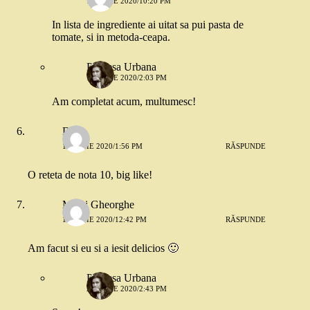
16 IUNIE 2020/10:20 PM
In lista de ingrediente ai uitat sa pui pasta de
tomate, si in metoda-ceapa.
Printesa Urbana
17 IUNIE 2020/2:03 PM
Am completat acum, multumesc!
Dana
16 IUNIE 2020/1:56 PM
RĂSPUNDE
O reteta de nota 10, big like!
Mihai Gheorghe
19 IUNIE 2020/12:42 PM
RĂSPUNDE
Am facut si eu si a iesit delicios 🙂
Printesa Urbana
20 IUNIE 2020/2:43 PM