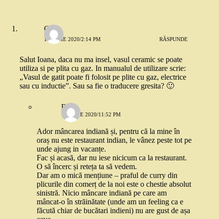
Gabi
12 IUNIE 2020/2:14 PM
RĂSPUNDE
Salut Ioana, daca nu ma insel, vasul ceramic se poate
utiliza si pe plita cu gaz. In manualul de utilizare scrie:
„Vasul de gatit poate fi folosit pe plite cu gaz, electrice
sau cu inductie”. Sau sa fie o traducere gresita? 🙂
Rox
13 IUNIE 2020/11:52 PM
Ador mâncarea indiană și, pentru că la mine în
oraș nu este restaurant indian, le vânez peste tot pe
unde ajung in vacanțe.
Fac și acasă, dar nu iese nicicum ca la restaurant.
O să încerc și reteța ta să vedem.
Dar am o mică mențiune – praful de curry din
plicurile din comerț de la noi este o chestie absolut
sinistră. Nicio mâncare indiană pe care am
mâncat-o în străinătate (unde am un feeling ca e
făcută chiar de bucătari indieni) nu are gust de așa