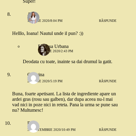
Super!
Alina
19 IUNIE 2020/8:04 PM
RĂSPUNDE
Helllo, Ioana! Nautul unde il pun? :))
Printesa Urbana
20 IUNIE 2020/2:43 PM
Deodata cu toate, inainte sa dai drumul la gatit.
Cezarina
21 IUNIE 2020/5:19 PM
RĂSPUNDE
Buna, foarte apetisant. La lista de ingrediente apare un
ardei gras (rosu sau galben), dar dupa aceea nu-l mai
vad nici in poze nici in reteta. Pana la urma se pune sau
nu? Multumesc!
Ri
30 SEPTEMBRIE 2020/10:49 PM
RĂSPUNDE