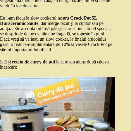
vegetariană merită încercată, cu năut, mazăre, ardei și fasole
verde în loc de carne.
Eu l-am făcut la slow cookerul nostru
Crock Pot 5L
Duraceramic Saute
, dar merge făcut și la cuptor sau pe
aragaz. Slow cookerul însă gătește carnea într-un fel special,
se desprinde de pe os, rămâne fragedă, se topește în gură.
Dacă vreți să vă luați un slow cooker, la finalul articolului
găsiți o reducere suplimentară de 10% la vasele Crock Pot pe
site-ul importatorului oficial.
Iată și
rețeta de curry de pui
la care am ajuns după câteva
încercări: