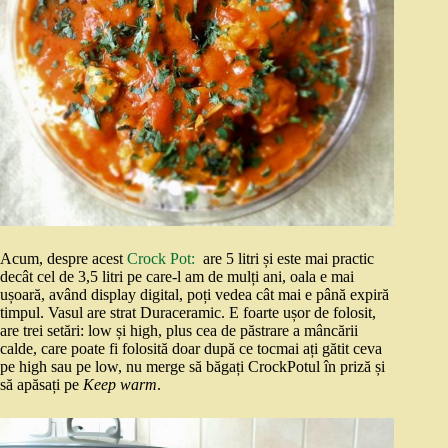
Acum, despre acest
Crock Pot:
are 5 litri și este mai practic
decât cel de 3,5 litri pe care-l am de mulți ani, oala e mai
ușoară, având display digital, poți vedea cât mai e până expiră
timpul. Vasul are strat Duraceramic. E foarte ușor de folosit,
are trei setări: low și high, plus cea de păstrare a mâncării
calde, care poate fi folosită doar după ce tocmai ați gătit ceva
pe high sau pe low, nu merge să băgați CrockPotul în priză și
să apăsați pe
Keep warm
.