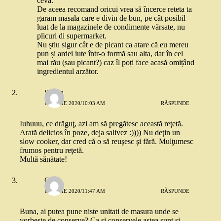
ceva.
De aceea recomand oricui vrea să încerce reteta ta
garam masala care e divin de bun, pe cât posibil
luat de la magazinele de condimente vărsate, nu
plicuri di supermarket.
Nu știu sigur cât e de picant ca atare că eu mereu
pun și ardei iute într-o formă sau alta, dar în cel
mai rău (sau picant?) caz îl poți face acasă omițând
ingredientul arzător.
Sanda
15 IUNIE 2020/10:03 AM
RĂSPUNDE
Iuhuuu, ce drăguţ, azi am să pregătesc această reţetă.
Arată delicios în poze, deja salivez :)))) Nu deţin un
slow cooker, dar cred că o să reuşesc şi fără. Mulţumesc
frumos pentru reţetă.
Multă sănătate!
Oana
15 IUNIE 2020/11:47 AM
RĂSPUNDE
Buna, ai putea pune niste unitati de masura unde se
vorbeste de conserve? Ca si conservele astea sunt si