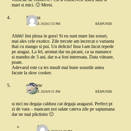
mari si mici. 🙂 Mersi.
Simona
15 IUNIE 2020/2:53 PM
RĂSPUNDE
Ahhh! Imi ploua in gura! Si eu sunt mare fan sosuri,
mai ales cele exotice. Zile trecute am incercat o varianta
thai cu mango si pui. Un deliciu! Insa l-am facut repede
pe aragaz. La fel, aromat dar nu picant, ca sa manance
si mandra de 3 ani, dar n-a fost interesata. Data viitoare,
poate.
Adevarul este ca ies muult mai bune sosurile astea
facute la slow cooker.
o femeie
15 IUNIE 2020/9:51 PM
RĂSPUNDE
si nici nu degaja caldura cat degaja aragazul. Perfect pt
zi de vara – mancam noi salate cateva zile pe saptamana
dar ne mai plictisim 🙂
Alina