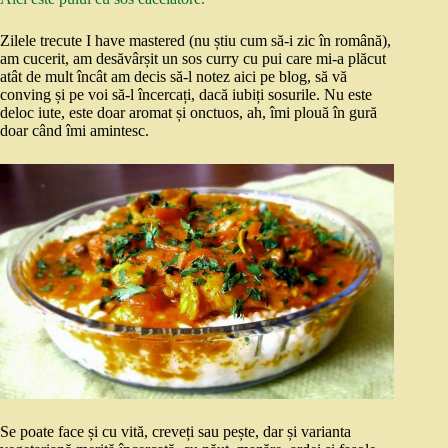
Zilele trecute I have mastered (nu știu cum să-i zic în română),
am cucerit, am desăvârșit un sos curry cu pui care mi-a plăcut
atât de mult încât am decis să-l notez aici pe blog, să vă
conving și pe voi să-l încercați, dacă iubiți sosurile. Nu este
deloc iute, este doar aromat și onctuos, ah, îmi plouă în gură
doar când îmi amintesc.
Se poate face și cu vită, creveți sau pește, dar și varianta