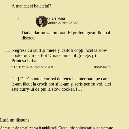
A mancat si baietelul?
Printesa Urbana
1 OCTOMBRIE 2020/9:02 AM
Dada, dar nu s-a omorat. El prefera gusturile mai
discrete.
Negresă cu iaurt și miere și cartofi copți încet la slow
cookerul Crock Pot Duraceramic 5L (retețe, p) —
Printesa Urbana
6 OCTOMBRIE 2020/9:38 AM
RĂSPUNDE
[…] Dacă sunteți curioși de rețetele anterioare pe care
le-am făcut la crock pot și le-am și scris pentru voi, aici
este curry-ul de pui la slow cooker. […]
Lasă un răspuns
Adresa ta de email nu va fi publicată.
Câmpurile obligatorii sunt marcate