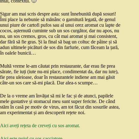
întâi, contextul. 🙂
Sigur am mai scris despre asta: sunt înnebunită după sosuri!
Îmi place la nebunie să mănânc o garnitură legată, de genul
unui piure de cartofi pufos sau al unui orez aromat cu lapte de
cocos, așternută cuminte sub un sos curgător, dar nu apos, nu
nu, un sos cremos, gros, cu cât mai aromat și mai consistent,
dar fără să fie gras. Și la final să bag un coltuc de pâine și să
adun ultimele picături de sos din farfurie, cum făceam la țară,
în oalele bunicii…
Multă vreme le-am căutat prin restaurante, dar erau fie prea
sărate, fie iuți (iute nu-mi place, condimentat da, dar nu iute),
fie prea uleioase, doar în restaurantele indiene am mai găsit
câte-un sos care să-mi placă. Dar alea-s scumpe…
De la o vreme am învățat să mi le fac și de atunci, papilele
mele gustative și stomacul meu sunt super fericite. De când
stăm în casă pe motiv de virus, am tot făcut din sosurile astea,
am experimentat și am descoperit rețete noi.
Aici aveți rețeta de creveți cu sos aromat.
Aici este puiul cu sos cacciatore.