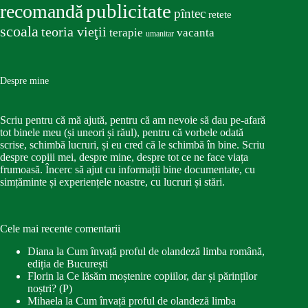
publicitate
recomandă
pîntec
retete
scoala
teoria vieţii
terapie
vacanta
umanitar
Despre mine
Scriu pentru că mă ajută, pentru că am nevoie să dau pe-afară
tot binele meu (și uneori și răul), pentru că vorbele odată
scrise, schimbă lucruri, și eu cred că le schimbă în bine. Scriu
despre copiii mei, despre mine, despre tot ce ne face viața
frumoasă. Încerc să ajut cu informații bine documentate, cu
simțăminte și experiențele noastre, cu lucruri și stări.
Cele mai recente comentarii
Diana
la
Cum învață proful de olandeză limba română,
ediția de București
Florin
la
Ce lăsăm moștenire copiilor, dar și părinților
noștri? (P)
Mihaela
la
Cum învață proful de olandeză limba