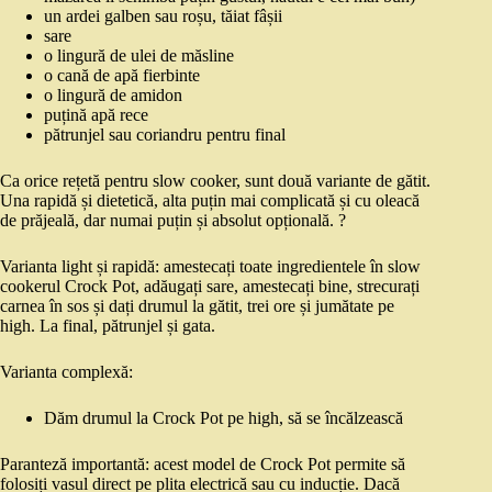
un ardei galben sau roșu, tăiat fâșii
sare
o lingură de ulei de măsline
o cană de apă fierbinte
o lingură de amidon
puțină apă rece
pătrunjel sau coriandru pentru final
Ca orice rețetă pentru slow cooker, sunt două variante de gătit.
Una rapidă și dietetică, alta puțin mai complicată și cu oleacă
de prăjeală, dar numai puțin și absolut opțională. ?
Varianta light și rapidă: amestecați toate ingredientele în slow
cookerul Crock Pot, adăugați sare, amestecați bine, strecurați
carnea în sos și dați drumul la gătit, trei ore și jumătate pe
high. La final, pătrunjel și gata.
Varianta complexă:
Dăm drumul la Crock Pot pe high, să se încălzească
Paranteză importantă: acest model de Crock Pot permite să
folosiți vasul direct pe plita electrică sau cu inducție. Dacă