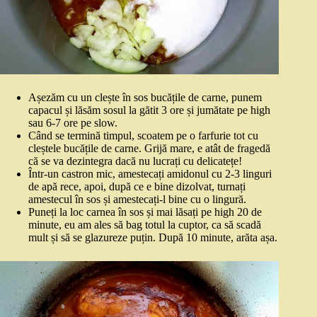
Așezăm cu un clește în sos bucățile de carne, punem
capacul și lăsăm sosul la gătit 3 ore și jumătate pe high
sau 6-7 ore pe slow.
Când se termină timpul, scoatem pe o farfurie tot cu
cleștele bucățile de carne. Grijă mare, e atât de fragedă
că se va dezintegra dacă nu lucrați cu delicatețe!
Într-un castron mic, amestecați amidonul cu 2-3 linguri
de apă rece, apoi, după ce e bine dizolvat, turnați
amestecul în sos și amestecați-l bine cu o lingură.
Puneți la loc carnea în sos și mai lăsați pe high 20 de
minute, eu am ales să bag totul la cuptor, ca să scadă
mult și să se glazureze puțin. După 10 minute, arăta așa.