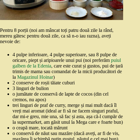
Pentru 8 porții (noi am mâncat toți patru două zile la rând,
mereu gătesc pentru două zile, ca să n-o iau razna), aveți
nevoie de:
4 pulpe inferioare, 4 pulpe superioare, sau 8 pulpe de
oricare, piept și aripioarele unui pui (noi preferăm
puiul
galben de la Edenia
, care este curat și gustos, pui de țară
trimis de mama sau comandat de la micii producători de
la
Magazinul Hoinar
)
2 conserve de roșii tăiate cuburi
3 linguri de bulion
o jumătate de conservă de lapte de cocos (din cel
cremos, nu apos)
trei linguri de praf de curry, merge și mai mult dacă îl
vreți mai aromat (ideal ar fi să ne facem singuri praful,
dar mi-e greu, mie una, să fac și asta, așa că-l cumpăr de
la supermarket, am găsit unul la Mega care e foarte bun)
o ceapă mare, tocată mărunt
o conservă de năut sau mazăre (dacă aveți, ar fi de vis,
mazărea îi schimbă puțin gustul, năutul e cel mai bun)