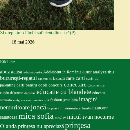
Zi drept, tu schimbi suficient direcția? (P)
18 mai 2026
Etichete
abuz
acasa
amor
Adolescent în România
analyze this
adolescenta
bucureşti-regatul
carte
carti
carti de
ca la școală
cadouri
conectare
carti pentru copii
concurs
parenting
Coronavirus
educatie cu blandete
educatie
cuplu
delicatese
depresie
imagini
fashion
gradinita
sexuala
emigrare
evenimente copii
joacă
nemuritoare
mancare
la joacă în străinătate
limite
mica sofia
micul ivan
nocturne
sanatoasa
micul iv
prinţesa
Olanda
prinţesa nu apreciază