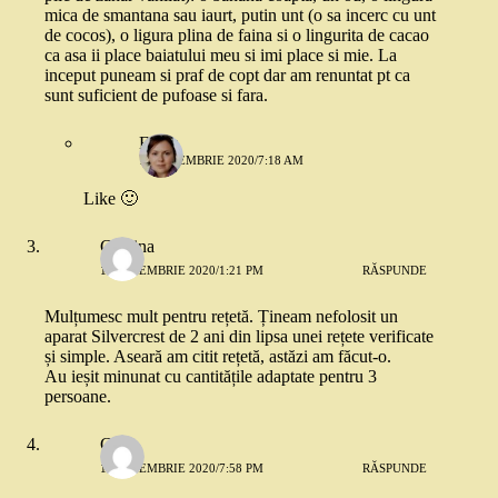
mica de smantana sau iaurt, putin unt (o sa incerc cu unt
de cocos), o ligura plina de faina si o lingurita de cacao
ca asa ii place baiatului meu si imi place si mie. La
inceput puneam si praf de copt dar am renuntat pt ca
sunt suficient de pufoase si fara.
Elena
15 NOIEMBRIE 2020/7:18 AM
Like 🙂
Cristina
15 NOIEMBRIE 2020/1:21 PM
RĂSPUNDE
Mulțumesc mult pentru rețetă. Țineam nefolosit un
aparat Silvercrest de 2 ani din lipsa unei rețete verificate
și simple. Aseară am citit rețetă, astăzi am făcut-o.
Au ieșit minunat cu cantitățile adaptate pentru 3
persoane.
C
15 NOIEMBRIE 2020/7:58 PM
RĂSPUNDE