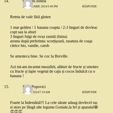
Chinchi Ionela
21 IANUARIE 2024/3:40 PM
RĂSPUNDE
Reteta de vafe fără gluten
1 mar golden / 1 banana coapta / 2-3 linguri de dovleac
copt sau la aburi
3 linguri fulgi de ovaz rasniti (faina)
aroma după preferinta: scorțișoară, rasatura de coaja
citrice bio, vanilie, carob
Se amesteca bine. Se coc la Breville.
Azi mi-am incantat musafirii, alături de fructe și smoties
cu fructe și lapte vegetal de caju și cocos îndulcit cu o
banana !
Dida Popovici
11 MAI 2024/7:19 AM
RĂSPUNDE
Foarte la îndemână!!! La cele sărate adaug dovlecel ras
si stors pe lângă alte legume.Geniale,la fel și aparatul🤩
👏👏👏