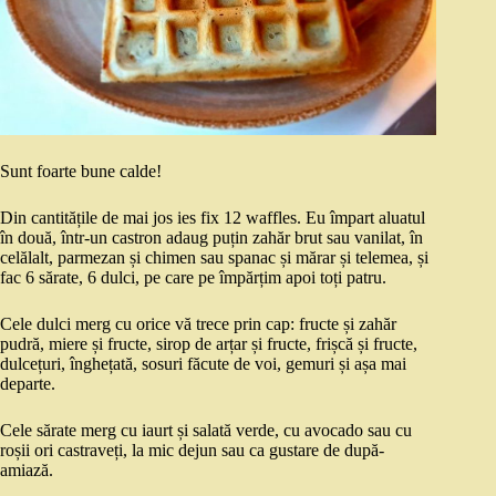
Sunt foarte bune calde!
Din cantitățile de mai jos ies fix 12 waffles. Eu împart aluatul
în două, într-un castron adaug puțin zahăr brut sau vanilat, în
celălalt, parmezan și chimen sau spanac și mărar și telemea, și
fac 6 sărate, 6 dulci, pe care pe împărțim apoi toți patru.
Cele dulci merg cu orice vă trece prin cap: fructe și zahăr
pudră, miere și fructe, sirop de arțar și fructe, frișcă și fructe,
dulcețuri, înghețată, sosuri făcute de voi, gemuri și așa mai
departe.
Cele sărate merg cu iaurt și salată verde, cu avocado sau cu
roșii ori castraveți, la mic dejun sau ca gustare de după-
amiază.