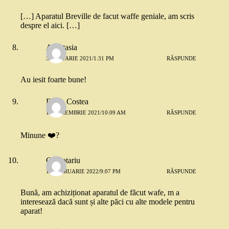
[…] Aparatul Breville de facut waffe geniale, am scris
despre el aici. […]
Anastasia
3 IANUARIE 2021/1:31 PM
RĂSPUNDE
Au iesit foarte bune!
Elena Costea
15 DECEMBRIE 2021/10:09 AM
RĂSPUNDE
Minune ❤️?
Ciubotariu
16 FEBRUARIE 2022/9:07 PM
RĂSPUNDE
Bună, am achiziționat aparatul de făcut wafe, m a
interesează dacă sunt și alte păci cu alte modele pentru
aparat!