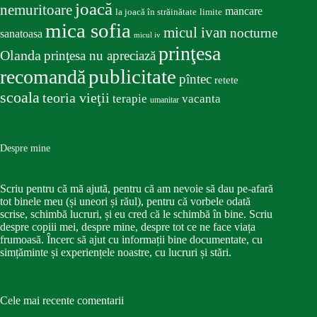
joacă
nemuritoare
mancare
la joacă în străinătate
limite
mica sofia
micul ivan
nocturne
sanatoasa
micul iv
prinţesa
Olanda
prinţesa nu apreciază
publicitate
recomandă
pîntec
retete
scoala
teoria vieţii
terapie
vacanta
umanitar
Despre mine
Scriu pentru că mă ajută, pentru că am nevoie să dau pe-afară
tot binele meu (și uneori și răul), pentru că vorbele odată
scrise, schimbă lucruri, și eu cred că le schimbă în bine. Scriu
despre copiii mei, despre mine, despre tot ce ne face viața
frumoasă. Încerc să ajut cu informații bine documentate, cu
simțăminte și experiențele noastre, cu lucruri și stări.
Cele mai recente comentarii