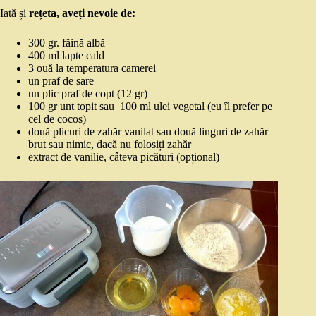
Iată și
rețeta, aveți nevoie de:
300 gr. făină albă
400 ml lapte cald
3 ouă la temperatura camerei
un praf de sare
un plic praf de copt (12 gr)
100 gr unt topit sau 100 ml ulei vegetal (eu îl prefer pe
cel de cocos)
două plicuri de zahăr vanilat sau două linguri de zahăr
brut sau nimic, dacă nu folosiți zahăr
extract de vanilie, câteva picături (opțional)