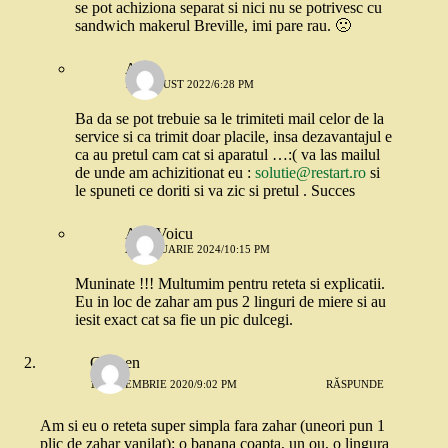
se pot achiziona separat si nici nu se potrivesc cu
sandwich makerul Breville, imi pare rau. 🙁
Alina
15 AUGUST 2022/6:28 PM
Ba da se pot trebuie sa le trimiteti mail celor de la
service si ca trimit doar placile, insa dezavantajul e
ca au pretul cam cat si aparatul …:( va las mailul
de unde am achizitionat eu :
solutie@restart.ro
si
le spuneti ce doriti si va zic si pretul . Succes
Ana Voicu
21 IANUARIE 2024/10:15 PM
Muninate !!! Multumim pentru reteta si explicatii.
Eu in loc de zahar am pus 2 linguri de miere si au
iesit exact cat sa fie un pic dulcegi.
Carmen
14 NOIEMBRIE 2020/9:02 PM
RĂSPUNDE
Am si eu o reteta super simpla fara zahar (uneori pun 1
plic de zahar vanilat): o banana coapta, un ou, o lingura