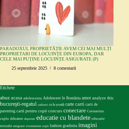
PARADOXUL PROPRIETĂȚII: AVEM CEI MAI MULȚI
PROPRIETARI DE LOCUINȚE DIN EUROPA, DAR
CELE MAI PUȚINE LOCUINȚE ASIGURATE (P)
25 septembrie 2025
8 comentarii
Etichete
abuz
acasa
amor
Adolescent în România
analyze this
adolescenta
bucureşti-regatul
carte
carti
carti de
ca la școală
cadouri
conectare
carti pentru copii
concurs
parenting
Coronavirus
educatie cu blandete
educatie
cuplu
delicatese
depresie
imagini
fashion
gradinita
sexuala
emigrare
evenimente copii