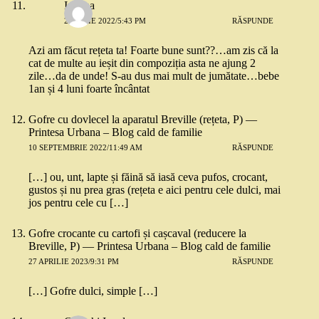
Iuliana
23 IULIE 2022/5:43 PM
RĂSPUNDE
Azi am făcut rețeta ta! Foarte bune sunt??…am zis că la
cat de multe au ieșit din compoziția asta ne ajung 2
zile…da de unde! S-au dus mai mult de jumătate…bebe
1an și 4 luni foarte încântat
Gofre cu dovlecel la aparatul Breville (rețeta, P) —
Printesa Urbana – Blog cald de familie
10 SEPTEMBRIE 2022/11:49 AM
RĂSPUNDE
[…] ou, unt, lapte și făină să iasă ceva pufos, crocant,
gustos și nu prea gras (rețeta e aici pentru cele dulci, mai
jos pentru cele cu […]
Gofre crocante cu cartofi și cașcaval (reducere la
Breville, P) — Printesa Urbana – Blog cald de familie
27 APRILIE 2023/9:31 PM
RĂSPUNDE
[…] Gofre dulci, simple […]