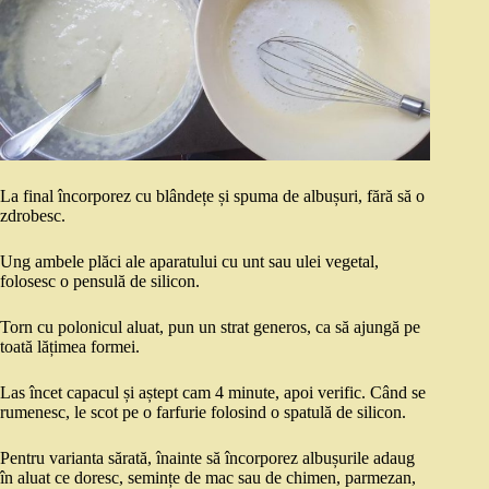
La final încorporez cu blândețe și spuma de albușuri, fără să o
zdrobesc.
Ung ambele plăci ale aparatului cu unt sau ulei vegetal,
folosesc o pensulă de silicon.
Torn cu polonicul aluat, pun un strat generos, ca să ajungă pe
toată lățimea formei.
Las încet capacul și aștept cam 4 minute, apoi verific. Când se
rumenesc, le scot pe o farfurie folosind o spatulă de silicon.
Pentru varianta sărată, înainte să încorporez albușurile adaug
în aluat ce doresc, semințe de mac sau de chimen, parmezan,