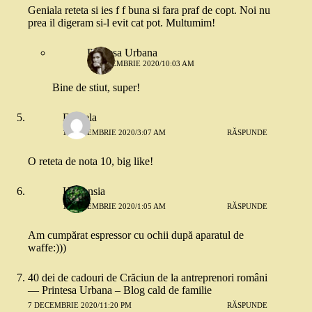
Geniala reteta si ies f f buna si fara praf de copt. Noi nu
prea il digeram si-l evit cat pot. Multumim!
Printesa Urbana
16 NOIEMBRIE 2020/10:03 AM
Bine de stiut, super!
Daniela
16 NOIEMBRIE 2020/3:07 AM
RĂSPUNDE
O reteta de nota 10, big like!
Hortensia
17 NOIEMBRIE 2020/1:05 AM
RĂSPUNDE
Am cumpărat espressor cu ochii după aparatul de
waffe:)))
40 dei de cadouri de Crăciun de la antreprenori români
— Printesa Urbana – Blog cald de familie
7 DECEMBRIE 2020/11:20 PM
RĂSPUNDE