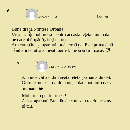
Izadora
11 MAI 2024/1:19 PM
RĂSPUNDE
Bună draga Prințesa Urbană,
Vreau să îți mulțumesc pentru această rețetă minunată
pe care ai împărtășito și cu noi.
Am cumpărat și aparatul tot datorită ție. Este prima dată
când am făcut și au ieșit foarte bune și și frumoase. 😇
Maria
10 IANUARIE 2026/1:49 PM
Am incercat azi dimineata reteta (varianta dulce).
Gofrele au iesit asa de bune, chiar sunt pufoase si
aromate. ❤️
Multumim pentru reteta!
Am si aparatul Breville de care stiu tot de pe site-
ul tau.