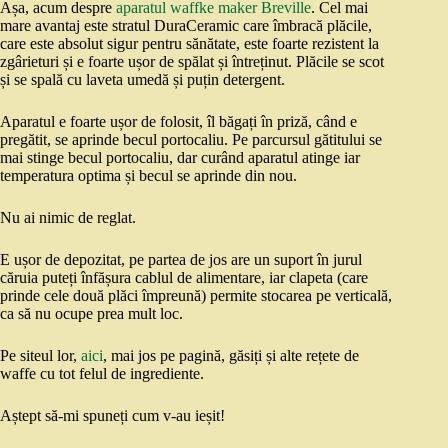
Așa, acum despre
aparatul waffke maker Breville
. Cel mai
mare avantaj este stratul DuraCeramic care îmbracă plăcile,
care este absolut sigur pentru sănătate, este foarte rezistent la
zgârieturi și e foarte ușor de spălat și întreținut. Plăcile se scot
și se spală cu laveta umedă și puțin detergent.
Aparatul e foarte ușor de folosit, îl băgați în priză, când e
pregătit, se aprinde becul portocaliu. Pe parcursul gătitului se
mai stinge becul portocaliu, dar curând aparatul atinge iar
temperatura optima și becul se aprinde din nou.
Nu ai nimic de reglat.
E ușor de depozitat, pe partea de jos are un suport în jurul
căruia puteți înfășura cablul de alimentare, iar clapeta (care
prinde cele două plăci împreună) permite stocarea pe verticală,
ca să nu ocupe prea mult loc.
Pe siteul lor,
aici
, mai jos pe pagină, găsiți și alte rețete de
waffe cu tot felul de ingrediente.
Aștept să-mi spuneți cum v-au ieșit!