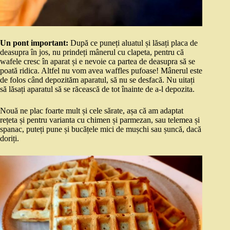
Un pont important:
După ce puneți aluatul și lăsați placa de
deasupra în jos, nu prindeți mânerul cu clapeta, pentru că
wafele cresc în aparat și e nevoie ca partea de deasupra să se
poată ridica. Altfel nu vom avea waffles pufoase! Mânerul este
de folos când depozităm aparatul, să nu se desfacă. Nu uitați
să lăsați aparatul să se răcească de tot înainte de a-l depozita.
Nouă ne plac foarte mult și cele sărate, așa că am adaptat
rețeta și pentru varianta cu chimen și parmezan, sau telemea și
spanac, puteți pune și bucățele mici de mușchi sau șuncă, dacă
doriți.