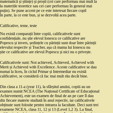
matematică și științe) și proști (cei care performau mai mult la
la materiile teoretice sau cei care performau în general mai
puțin). Se pune accent pe ce este interesat fiecare copil
în parte, la ce este bun, și se dezvoltă acea parte.
Calificative, teme, teste
Nu există comparații între copiii, calificativele sunt
confidențiale, nu știe elevul Ionescu ce calificative are
Popescu și invers, ședințele cu părinții sunt doar între părinții
elevului respectiv și Teacher, așa că mama lui Ionescu nu
știe ce calificative are elevul Popescu și nici nu o privește.
Calificativele sunt: Not achieved, Achieved, Achieved with
Merit și Achieved with Excellence. Aceste calificative se dau
numai la liceu, în ciclul Primar și Intermediar nu există
calificative, se consideră că fac mai mult rău decât bine.
Din clasa a 11-a (year 11), la sfârșitul anului, copiii au un
examen numit NCEA (The Național Certificate of Educațional
Achievement), este un examen de final de an pe care îl dau
din fiecare materie studiată în anul repectiv, iar calificativele
obținute sunt folosite pentru intrarea la facultate. Deci sunt trei
examene NCEA, clasa 11, 12 și 13 (Level 1,2 3). La final,