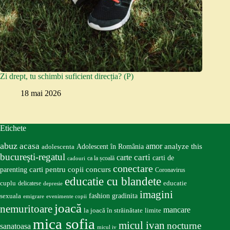
Zi drept, tu schimbi suficient direcția? (P)
18 mai 2026
Etichete
abuz
acasa
amor
Adolescent în România
analyze this
adolescenta
bucureşti-regatul
carte
carti
carti de
ca la școală
cadouri
conectare
carti pentru copii
concurs
parenting
Coronavirus
educatie cu blandete
educatie
cuplu
delicatese
depresie
imagini
fashion
gradinita
sexuala
emigrare
evenimente copii
joacă
nemuritoare
mancare
la joacă în străinătate
limite
mica sofia
micul ivan
nocturne
sanatoasa
micul iv