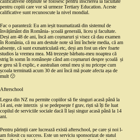
calificativele obținute se folosesc pentru înscrierea la facultate
pentru copiii care vor să urmeze Tertiary Education. Aceste
calificative sunt recunoscute la nivel mondial.
Fac o paranteză: Eu am ieșit traumatizată din sistemul de
învățământ din România- școală generală, liceu și facultate.
Deși am 48 de ani, încă am coșmaruri și visez că dau examen
în România, că nu am destule note să îmi încheie media, că am
absențe, că sunt exmatriculată etc, deși am fost un elev foarte
studios la vremea mea. Mă trezește bărbatu-meu noaptea că
strig în somn în românește când am coșmaruri despre școală și
e greu să îi explic, e australian omul meu și nu pricepe cum
școala terminată acum 30 de ani încă mă poate afecta așa de
mult 🙁
Afterschool
Legea din NZ nu permite copiilor să fie singuri acasă până la
14 ani, este interzis și se pedepsește f grav, riști să îți fie luat
copilul de serviciile sociale dacă îl lași singur acasă până la 14
ani.
Pentru părinții care lucrează există afterschool, pe care și noi l-
am folosit cu success. Este un serviciu sponsorizat de statul