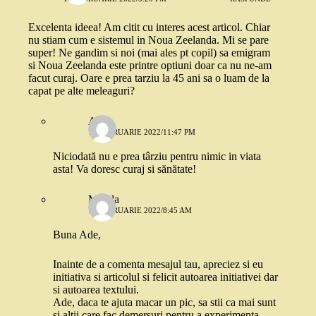
Excelenta ideea! Am citit cu interes acest articol. Chiar
nu stiam cum e sistemul in Noua Zeelanda. Mi se pare
super! Ne gandim si noi (mai ales pt copil) sa emigram
si Noua Zeelanda este printre optiuni doar ca nu ne-am
facut curaj. Oare e prea tarziu la 45 ani sa o luam de la
capat pe alte meleaguri?
Ade
11 FEBRUARIE 2022/11:47 PM
Niciodată nu e prea târziu pentru nimic in viata
asta! Va doresc curaj si sănătate!
Magda
14 FEBRUARIE 2022/8:45 AM
Buna Ade,
Inainte de a comenta mesajul tau, apreciez si eu
initiativa si articolul si felicit autoarea initiativei dar
si autoarea textului.
Ade, daca te ajuta macar un pic, sa stii ca mai sunt
si altii care fac demersuri pentru a experimenta