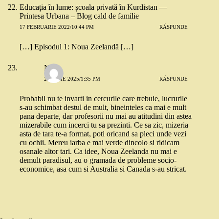
Educația în lume: școala privată în Kurdistan —
Printesa Urbana – Blog cald de familie
17 FEBRUARIE 2022/10:44 PM
RĂSPUNDE
[…] Episodul 1: Noua Zeelandă […]
N.
20 IULIE 2025/1:35 PM
RĂSPUNDE
Probabil nu te invarti in cercurile care trebuie, lucrurile
s-au schimbat destul de mult, bineinteles ca mai e mult
pana departe, dar profesorii nu mai au atitudini din astea
mizerabile cum incerci tu sa prezinti. Ce sa zic, mizeria
asta de tara te-a format, poti oricand sa pleci unde vezi
cu ochii. Mereu iarba e mai verde dincolo si ridicam
osanale altor tari. Ca idee, Noua Zeelanda nu mai e
demult paradisul, au o gramada de probleme socio-
economice, asa cum si Australia si Canada s-au stricat.