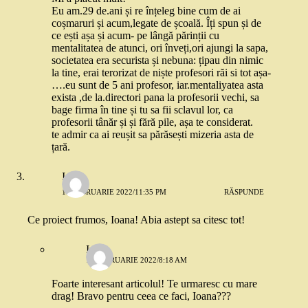
Eu am.29 de.ani și re înțeleg bine cum de ai
coșmaruri și acum,legate de școală. Îți spun și de
ce ești așa și acum- pe lângă părinții cu
mentalitatea de atunci, ori înveți,ori ajungi la sapa,
societatea era securista și nebuna: țipau din nimic
la tine, erai terorizat de niște profesori răi si tot așa-
….eu sunt de 5 ani profesor, iar.mentaliyatea asta
exista ,de la.directori pana la profesorii vechi, sa
bage firma în tine și tu sa fii sclavul lor, ca
profesorii tânăr și și fără pile, așa te considerat.
te admir ca ai reușit sa părăsești mizeria asta de
țară.
Ioana
10 FEBRUARIE 2022/11:35 PM
RĂSPUNDE
Ce proiect frumos, Ioana! Abia astept sa citesc tot!
Iulia
11 FEBRUARIE 2022/8:18 AM
Foarte interesant articolul! Te urmaresc cu mare
drag! Bravo pentru ceea ce faci, Ioana???