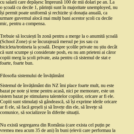
cu salarii care depășesc împreună 100 de mii dolari pe an. La
o școală cu decile 1, părinții sunt în majoritate unemployed, nu
își permit poate uniformă și rechizite și donația anuală, ca
urmare guvernul alocă mai mulți bani acestor școli cu decile
mic, pentru a compensa.
Trebuie să locuiești în zonă pentru a merge la o anumită școală
(School Zone) și se încurajează mersul pe jos sau cu
bicicleta/trotineta la școală. Despre școlile private nu știu decât
că sunt scumpe și considerate posh, eu nu am prieteni ai căror
copiii merg la școli private, asta pentru că sistemul de stat e
foarte, foarte bun.
Filosofia sistemului de învățământ
Sistemul de învățământ din NZ îmi place foarte mult, nu este
bazat pe note și teme pentru acasă, nici pe memorare, este un
sistem bazat pe stimularea talentelor copiilor, oricare ar fi ele.
Copiii sunt stimulați să gândească, să își exprime ideile oricare
ar fi ele, să facă greșeli și să învețe din ele, să învețe să
comunice, să socializeze în diferite situații.
Nu există segregarea din România (care exista cel puțin pe
vremea mea acum 35 de ani) în buni (elevii care performau la