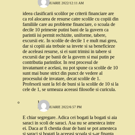
14 FEBRUARIE 2022/12:11 AM
ideea clasificarii scolilor pe criterii financiare are
ca rol alocarea de resurse catre scolile cu copiii din
familiile care au probleme financiare, o scoala de
decile 10 primeste putini bani de la guvern ca
parintii isi permit rechizite, uniforme, tabere,
excursii etc. In scolile de decile 1 e mult mai greu,
dar si copiii aia trebuie sa invete si sa beneficieze
de aceleasi resurse, si ei sunt trimisi in tabere si
excursii dar pe banii de la guvern si mai putin pe
contributia parintilor. In rest procesul de
invatamant e acelasi, nu pot spune ca scolile de 10
sunt mai bune strict din punct de vedere al
procesului de invatare, decat scolile de 1.
Profesorii sunt la fel de buni si la scolile de 10 si la
cele de 1, se urmeaza aceeasi filosofie si curicula.
Irina
20 FEBRUARIE 2022/6:57 PM
E chiar segregare. Adica cei bogati la bogati si aia
saraci in scoli de saraci. Asa nu se amesteca intre
ei. Daca ar fi chestia doar de bani se pot amesteca
si saraci si bogati la aceeasi scoala si s-ar finanta