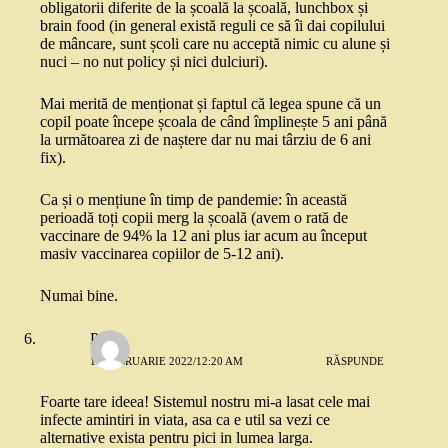
obligatorii diferite de la școală la școală, lunchbox și
brain food (in general există reguli ce să îi dai copilului
de mâncare, sunt școli care nu acceptă nimic cu alune și
nuci – no nut policy și nici dulciuri).
Mai merită de menționat și faptul că legea spune că un
copil poate începe școala de când împlinește 5 ani până
la următoarea zi de naștere dar nu mai târziu de 6 ani
fix).
Ca și o mențiune în timp de pandemie: în această
perioadă toți copii merg la școală (avem o rată de
vaccinare de 94% la 12 ani plus iar acum au început
masiv vaccinarea copiilor de 5-12 ani).
Numai bine.
Pyro
11 FEBRUARIE 2022/12:20 AM
RĂSPUNDE
Foarte tare ideea! Sistemul nostru mi-a lasat cele mai
infecte amintiri in viata, asa ca e util sa vezi ce
alternative exista pentru pici in lumea larga.