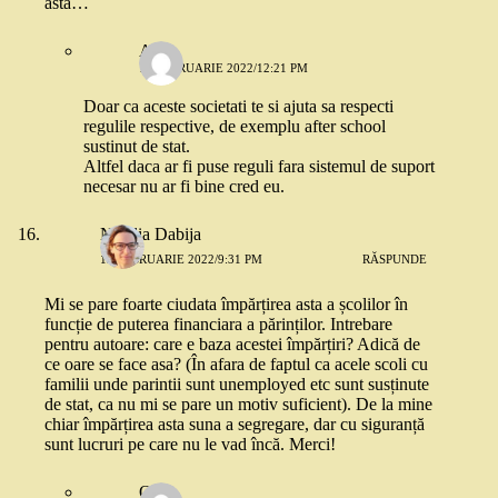
asta…
Ana
12 FEBRUARIE 2022/12:21 PM
Doar ca aceste societati te si ajuta sa respecti
regulile respective, de exemplu after school
sustinut de stat.
Altfel daca ar fi puse reguli fara sistemul de suport
necesar nu ar fi bine cred eu.
Natalia Dabija
12 FEBRUARIE 2022/9:31 PM
RĂSPUNDE
Mi se pare foarte ciudata împărțirea asta a școlilor în
funcție de puterea financiara a părinților. Intrebare
pentru autoare: care e baza acestei împărțiri? Adică de
ce oare se face asa? (În afara de faptul ca acele scoli cu
familii unde parintii sunt unemployed etc sunt susținute
de stat, ca nu mi se pare un motiv suficient). De la mine
chiar împărțirea asta suna a segregare, dar cu siguranță
sunt lucruri pe care nu le vad încă. Merci!
Oana