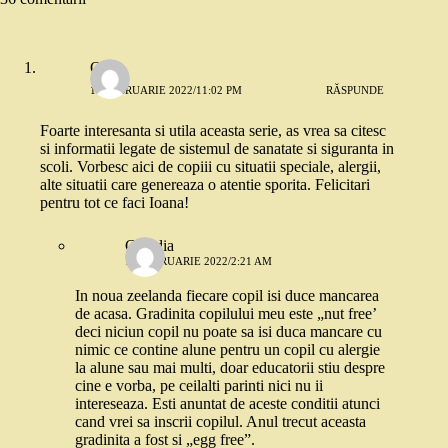
Oana
10 FEBRUARIE 2022/11:02 PM
RĂSPUNDE
Foarte interesanta si utila aceasta serie, as vrea sa citesc
si informatii legate de sistemul de sanatate si siguranta in
scoli. Vorbesc aici de copiii cu situatii speciale, alergii,
alte situatii care genereaza o atentie sporita. Felicitari
pentru tot ce faci Ioana!
Claudia
11 FEBRUARIE 2022/2:21 AM
In noua zeelanda fiecare copil isi duce mancarea
de acasa. Gradinita copilului meu este „nut free’
deci niciun copil nu poate sa isi duca mancare cu
nimic ce contine alune pentru un copil cu alergie
la alune sau mai multi, doar educatorii stiu despre
cine e vorba, pe ceilalti parinti nici nu ii
intereseaza. Esti anuntat de aceste conditii atunci
cand vrei sa inscrii copilul. Anul trecut aceasta
gradinita a fost si „egg free”.