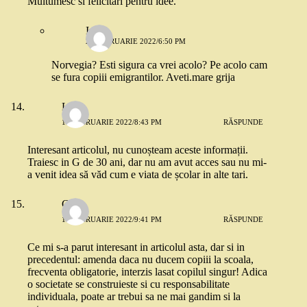
Multumesc si felicitari pentru idee.
Irina
20 FEBRUARIE 2022/6:50 PM
Norvegia? Esti sigura ca vrei acolo? Pe acolo cam
se fura copiii emigrantilor. Aveti.mare grija
Livia
11 FEBRUARIE 2022/8:43 PM
RĂSPUNDE
Interesant articolul, nu cunoșteam aceste informații.
Traiesc in G de 30 ani, dar nu am avut acces sau nu mi-
a venit idea să văd cum e viata de școlar in alte tari.
Cora
11 FEBRUARIE 2022/9:41 PM
RĂSPUNDE
Ce mi s-a parut interesant in articolul asta, dar si in
precedentul: amenda daca nu ducem copiii la scoala,
frecventa obligatorie, interzis lasat copilul singur! Adica
o societate se construieste si cu responsabilitate
individuala, poate ar trebui sa ne mai gandim si la