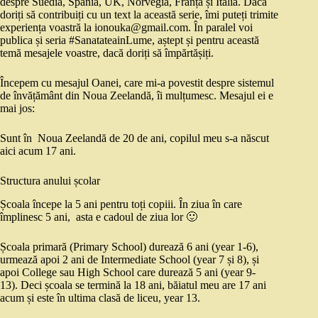
despre Suedia, Spania, UK, Norvegia, Franța și Italia. Dacă
doriți să contribuiți cu un text la această serie, îmi puteți trimite
experiența voastră la ionouka@gmail.com. În paralel voi
publica și seria #SanatateainLume, aștept și pentru această
temă mesajele voastre, dacă doriți să împărtășiți.
Începem cu mesajul Oanei, care mi-a povestit despre sistemul
de învățământ din Noua Zeelandă, îi mulțumesc. Mesajul ei e
mai jos:
Sunt în Noua Zeelandă de 20 de ani, copilul meu s-a născut
aici acum 17 ani.
Structura anului școlar
Școala începe la 5 ani pentru toți copiii. În ziua în care
împlinesc 5 ani, asta e cadoul de ziua lor 🙂
Școala primară (Primary School) durează 6 ani (year 1-6),
urmează apoi 2 ani de Intermediate School (year 7 și 8), și
apoi College sau High School care durează 5 ani (year 9-
13). Deci școala se termină la 18 ani, băiatul meu are 17 ani
acum și este în ultima clasă de liceu, year 13.