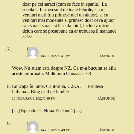
doar pe cei saraci (cum se face in spania). La
scoala la fii-mea sunt de toate felurile, si cu
venituri mari (nu primesc nici un ajutor), si cu
venituri mai moderate si primesc doar ceva ajutor
sau saraci saraci si li se da totul,.inclusiv micul
dejun care se presupune ca ar trebui sa il.manance
acasa
Biz
13 FEBRUARIE 2022/2:41 PM
RĂSPUNDE
Wow. Nu stiam asta despre NZ. Ce m-a bucurat sa aflu
aceste informatii. Multumim Oanaaaaa <3
Educația în lume: California, U.S.A. — Printesa
Urbana – Blog cald de familie
13 FEBRUARIE 2022/8:49 PM
RĂSPUNDE
[…] Episodul 1: Noua Zeelandă […]
Silvia
14 FEBRUARIE 2022/7:49 PM
RĂSPUNDE