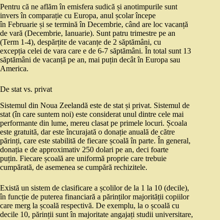
Pentru că ne aflăm în emisfera sudică și anotimpurile sunt
invers în comparație cu Europa, anul școlar începe
în Februarie și se termină în Decembrie, când are loc vacanță
de vară (Decembrie, Ianuarie). Sunt patru trimestre pe an
(Term 1-4), despărțite de vacanțe de 2 săptămâni, cu
excepția celei de vara care e de 6-7 săptămâni. În total sunt 13
săptămâni de vacanță pe an, mai puțin decât în Europa sau
America.
De stat vs. privat
Sistemul din Noua Zeelandă este de stat și privat. Sistemul de
stat (în care suntem noi) este considerat unul dintre cele mai
performante din lume, mereu clasat pe primele locuri. Școala
este gratuită, dar este încurajată o donație anuală de către
părinți, care este stabilită de fiecare școală în parte. În general,
donația e de approximativ 250 dolari pe an, deci foarte
puțin. Fiecare școală are uniformă proprie care trebuie
cumpărată, de asemenea se cumpără rechizitele.
Există un sistem de clasificare a școlilor de la 1 la 10 (decile),
în funcție de puterea financiară a părinților majorității copiilor
care merg la școală respectivă. De exemplu, la o școală cu
decile 10, părinții sunt în majoritate angajați studii universitare,