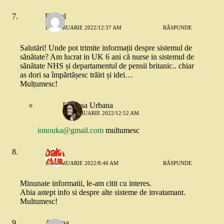
Daniel
11 FEBRUARIE 2022/12:37 AM
RĂSPUNDE
Salutări! Unde pot trimite informații despre sistemul de
sănătate? Am lucrat in UK 6 ani că nurse in sistemul de
sănătate NHS și departamentul de pensii britanic.. chiar
as dori sa împărtășesc trăiri și idei…
Mulțumesc!
Printesa Urbana
11 FEBRUARIE 2022/12:52 AM
ionouka@gmail.com
multumesc
Alina
11 FEBRUARIE 2022/8:46 AM
RĂSPUNDE
Minunate informatii, le-am citit cu interes.
Abia astept info si despre alte sisteme de invatamant.
Multumesc!
Armina