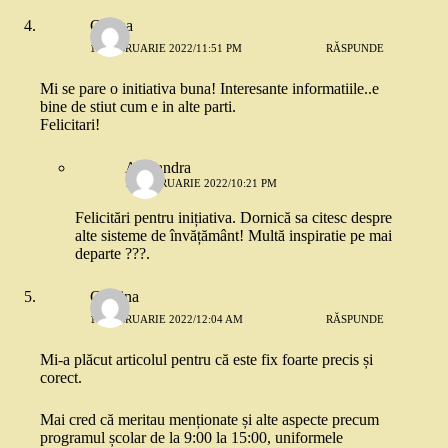
Corina
10 FEBRUARIE 2022/11:51 PM
RĂSPUNDE
Mi se pare o initiativa buna! Interesante informatiile..e
bine de stiut cum e in alte parti.
Felicitari!
Alexandra
11 FEBRUARIE 2022/10:21 PM
Felicitări pentru inițiativa. Dornică sa citesc despre
alte sisteme de învățământ! Multă inspiratie pe mai
departe ???.
Cristina
11 FEBRUARIE 2022/12:04 AM
RĂSPUNDE
Mi-a plăcut articolul pentru că este fix foarte precis și
corect.
Mai cred că meritau menționate și alte aspecte precum
programul școlar de la 9:00 la 15:00, uniformele