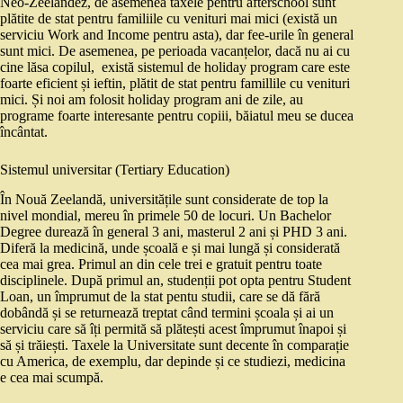
Neo-Zeelandez, de asemenea taxele pentru afterschool sunt
plătite de stat pentru familiile cu venituri mai mici (există un
serviciu Work and Income pentru asta), dar fee-urile în general
sunt mici. De asemenea, pe perioada vacanțelor, dacă nu ai cu
cine lăsa copilul, există sistemul de holiday program care este
foarte eficient și ieftin, plătit de stat pentru famillile cu venituri
mici. Și noi am folosit holiday program ani de zile, au
programe foarte interesante pentru copiii, băiatul meu se ducea
încântat.
Sistemul universitar (Tertiary Education)
În Nouă Zeelandă, universitățile sunt considerate de top la
nivel mondial, mereu în primele 50 de locuri. Un Bachelor
Degree durează în general 3 ani, masterul 2 ani și PHD 3 ani.
Diferă la medicină, unde școală e și mai lungă și considerată
cea mai grea. Primul an din cele trei e gratuit pentru toate
disciplinele. După primul an, studenții pot opta pentru Student
Loan, un împrumut de la stat pentu studii, care se dă fără
dobândă și se returnează treptat când termini școala și ai un
serviciu care să îți permită să plătești acest împrumut înapoi și
să și trăiești. Taxele la Universitate sunt decente în comparație
cu America, de exemplu, dar depinde și ce studiezi, medicina
e cea mai scumpă.