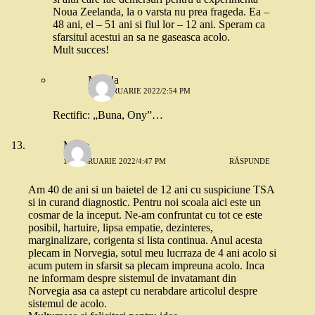
Noua Zeelanda, la o varsta nu prea frageda. Ea –
48 ani, el – 51 ani si fiul lor – 12 ani. Speram ca
sfarsitul acestui an sa ne gaseasca acolo.
Mult succes!
Magda
14 FEBRUARIE 2022/2:54 PM
Rectific: „Buna, Ony”…
Maria
11 FEBRUARIE 2022/4:47 PM
RĂSPUNDE
Am 40 de ani si un baietel de 12 ani cu suspiciune TSA
si in curand diagnostic. Pentru noi scoala aici este un
cosmar de la inceput. Ne-am confruntat cu tot ce este
posibil, hartuire, lipsa empatie, dezinteres,
marginalizare, corigenta si lista continua. Anul acesta
plecam in Norvegia, sotul meu lucrraza de 4 ani acolo si
acum putem in sfarsit sa plecam impreuna acolo. Inca
ne informam despre sistemul de invatamant din
Norvegia asa ca astept cu nerabdare articolul despre
sistemul de acolo.