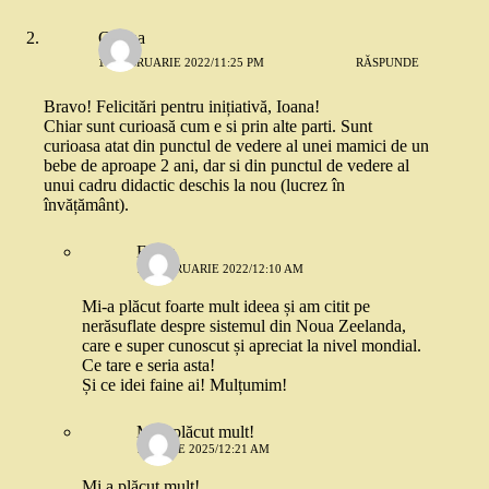
Corina
10 FEBRUARIE 2022/11:25 PM
RĂSPUNDE
Bravo! Felicitări pentru inițiativă, Ioana!
Chiar sunt curioasă cum e si prin alte parti. Sunt
curioasa atat din punctul de vedere al unei mamici de un
bebe de aproape 2 ani, dar si din punctul de vedere al
unui cadru didactic deschis la nou (lucrez în
învățământ).
Elena
11 FEBRUARIE 2022/12:10 AM
Mi-a plăcut foarte mult ideea și am citit pe
nerăsuflate despre sistemul din Noua Zeelanda,
care e super cunoscut și apreciat la nivel mondial.
Ce tare e seria asta!
Și ce idei faine ai! Mulțumim!
Mi a plăcut mult!
14 IULIE 2025/12:21 AM
Mi a plăcut mult!