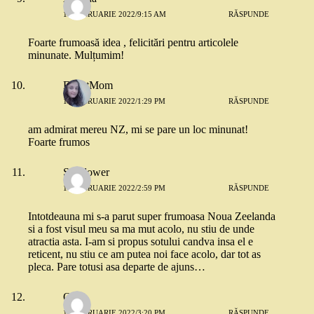
11 FEBRUARIE 2022/9:15 AM
RĂSPUNDE
Foarte frumoasă idea , felicitări pentru articolele
minunate. Mulțumim!
ExpatMom
11 FEBRUARIE 2022/1:29 PM
RĂSPUNDE
am admirat mereu NZ, mi se pare un loc minunat!
Foarte frumos
Sunflower
11 FEBRUARIE 2022/2:59 PM
RĂSPUNDE
Intotdeauna mi s-a parut super frumoasa Noua Zeelanda
si a fost visul meu sa ma mut acolo, nu stiu de unde
atractia asta. I-am si propus sotului candva insa el e
reticent, nu stiu ce am putea noi face acolo, dar tot as
pleca. Pare totusi asa departe de ajuns…
Ony
11 FEBRUARIE 2022/3:20 PM
RĂSPUNDE