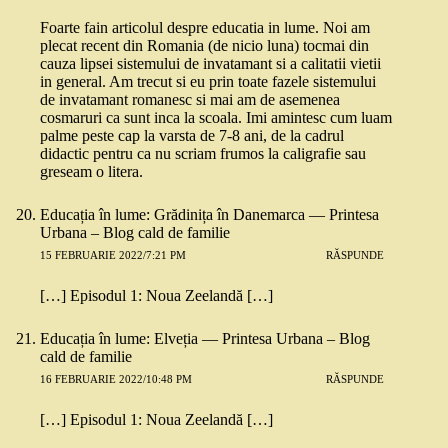
Foarte fain articolul despre educatia in lume. Noi am
plecat recent din Romania (de nicio luna) tocmai din
cauza lipsei sistemului de invatamant si a calitatii vietii
in general. Am trecut si eu prin toate fazele sistemului
de invatamant romanesc si mai am de asemenea
cosmaruri ca sunt inca la scoala. Imi amintesc cum luam
palme peste cap la varsta de 7-8 ani, de la cadrul
didactic pentru ca nu scriam frumos la caligrafie sau
greseam o litera.
Educația în lume: Grădinița în Danemarca — Printesa
Urbana – Blog cald de familie
15 FEBRUARIE 2022/7:21 PM
RĂSPUNDE
[…] Episodul 1: Noua Zeelandă […]
Educația în lume: Elveția — Printesa Urbana – Blog
cald de familie
16 FEBRUARIE 2022/10:48 PM
RĂSPUNDE
[…] Episodul 1: Noua Zeelandă […]