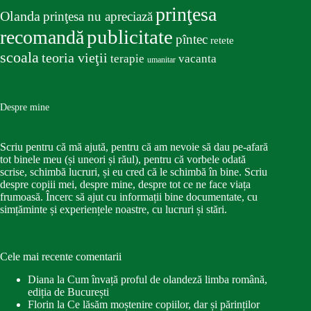
prinţesa
Olanda
prinţesa nu apreciază
publicitate
recomandă
pîntec
retete
scoala
teoria vieţii
terapie
vacanta
umanitar
Despre mine
Scriu pentru că mă ajută, pentru că am nevoie să dau pe-afară
tot binele meu (și uneori și răul), pentru că vorbele odată
scrise, schimbă lucruri, și eu cred că le schimbă în bine. Scriu
despre copiii mei, despre mine, despre tot ce ne face viața
frumoasă. Încerc să ajut cu informații bine documentate, cu
simțăminte și experiențele noastre, cu lucruri și stări.
Cele mai recente comentarii
Diana
la
Cum învață proful de olandeză limba română,
ediția de București
Florin
la
Ce lăsăm moștenire copiilor, dar și părinților