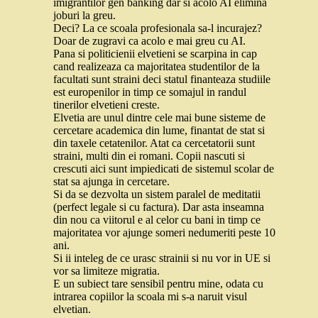
imigrantilor gen banking dar si acolo AI elimina
joburi la greu.
Deci? La ce scoala profesionala sa-l incurajez?
Doar de zugravi ca acolo e mai greu cu AI.
Pana si politicienii elvetieni se scarpina in cap
cand realizeaza ca majoritatea studentilor de la
facultati sunt straini deci statul finanteaza studiile
est europenilor in timp ce somajul in randul
tinerilor elvetieni creste.
Elvetia are unul dintre cele mai bune sisteme de
cercetare academica din lume, finantat de stat si
din taxele cetatenilor. Atat ca cercetatorii sunt
straini, multi din ei romani. Copii nascuti si
crescuti aici sunt impiedicati de sistemul scolar de
stat sa ajunga in cercetare.
Si da se dezvolta un sistem paralel de meditatii
(perfect legale si cu factura). Dar asta inseamna
din nou ca viitorul e al celor cu bani in timp ce
majoritatea vor ajunge someri nedumeriti peste 10
ani.
Si ii inteleg de ce urasc strainii si nu vor in UE si
vor sa limiteze migratia.
E un subiect tare sensibil pentru mine, odata cu
intrarea copiilor la scoala mi s-a naruit visul
elvetian.