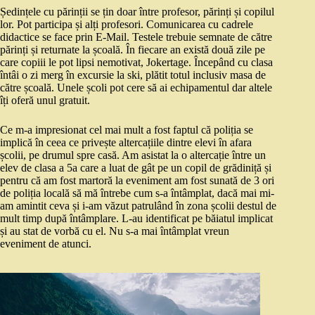
Ședințele cu părinții se țin doar între profesor, părinți și copilul
lor. Pot participa și alți profesori. Comunicarea cu cadrele
didactice se face prin E-Mail. Testele trebuie semnate de către
părinți și returnate la școală. În fiecare an există două zile pe
care copiii le pot lipsi nemotivat, Jokertage. Începând cu clasa
întâi o zi merg în excursie la ski, plătit totul inclusiv masa de
către școală. Unele școli pot cere să ai echipamentul dar altele
îți oferă unul gratuit.
Ce m-a impresionat cel mai mult a fost faptul că poliția se
implică în ceea ce privește altercațiile dintre elevi în afara
școlii, pe drumul spre casă. Am asistat la o altercație între un
elev de clasa a 5a care a luat de gât pe un copil de grădiniță și
pentru că am fost martoră la eveniment am fost sunată de 3 ori
de poliția locală să mă întrebe cum s-a întâmplat, dacă mai mi-
am amintit ceva și i-am văzut patrulând în zona școlii destul de
mult timp după întâmplare. L-au identificat pe băiatul implicat
și au stat de vorbă cu el. Nu s-a mai întâmplat vreun
eveniment de atunci.