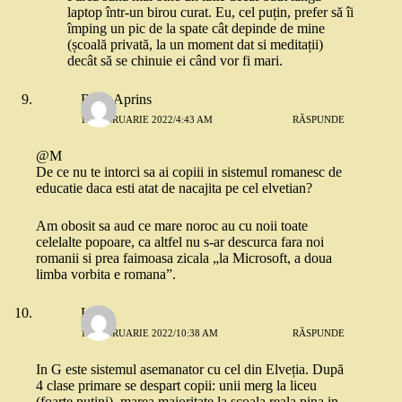
laptop într-un birou curat. Eu, cel puțin, prefer să îi
împing un pic de la spate cât depinde de mine
(școală privată, la un moment dat si meditații)
decât să se chinuie ei când vor fi mari.
Rosu Aprins
18 FEBRUARIE 2022/4:43 AM
RĂSPUNDE
@M
De ce nu te intorci sa ai copiii in sistemul romanesc de
educatie daca esti atat de nacajita pe cel elvetian?
Am obosit sa aud ce mare noroc au cu noii toate
celelalte popoare, ca altfel nu s-ar descurca fara noi
romanii si prea faimoasa zicala „la Microsoft, a doua
limba vorbita e romana”.
Livia
18 FEBRUARIE 2022/10:38 AM
RĂSPUNDE
In G este sistemul asemanator cu cel din Elveția. După
4 clase primare se despart copii: unii merg la liceu
(foarte putini), marea majoritate la școala reala pina in