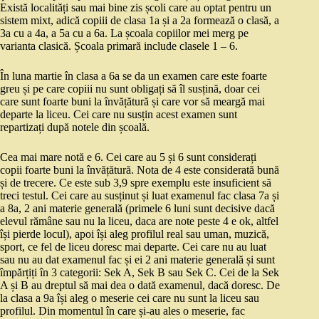
Există localități sau mai bine zis școli care au optat pentru un
sistem mixt, adică copiii de clasa 1a și a 2a formează o clasă, a
3a cu a 4a, a 5a cu a 6a. La școala copiilor mei merg pe
varianta clasică. Școala primară include clasele 1 – 6.
În luna martie în clasa a 6a se da un examen care este foarte
greu și pe care copiii nu sunt obligați să îl susțină, doar cei
care sunt foarte buni la învățătură și care vor să meargă mai
departe la liceu. Cei care nu susțin acest examen sunt
repartizați după notele din școală.
Cea mai mare notă e 6. Cei care au 5 și 6 sunt considerați
copii foarte buni la învățătură. Nota de 4 este considerată bună
și de trecere. Ce este sub 3,9 spre exemplu este insuficient să
treci testul. Cei care au susținut și luat examenul fac clasa 7a și
a 8a, 2 ani materie generală (primele 6 luni sunt decisive dacă
elevul rămâne sau nu la liceu, daca are note peste 4 e ok, altfel
își pierde locul), apoi își aleg profilul real sau uman, muzică,
sport, ce fel de liceu doresc mai departe. Cei care nu au luat
sau nu au dat examenul fac și ei 2 ani materie generală și sunt
împărțiți în 3 categorii: Sek A, Sek B sau Sek C. Cei de la Sek
A și B au dreptul să mai dea o dată examenul, dacă doresc. De
la clasa a 9a își aleg o meserie cei care nu sunt la liceu sau
profilul. Din momentul în care și-au ales o meserie, fac