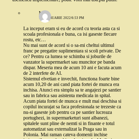
M
17 FEBRUARIE 2022/6:53 PM
La inceput eram si eu de acord cu teoria asta ca si
scoala profesionala e buna, ca isi gaseste fiecare
rostu, etc…
Nu mai sunt de acord si o sa-mi cheltui ultimul
franc pe pregatire suplimentara si scoli private. De
ce? Pentru ca lumea se schimba si joburile de
vanzator la supermarket sau muncitor pe banda
dispar. Meseria mea de acum 10 ani e facuta acum
de 2 interfete de AI.
Sistemul elvetian e invechit, functiona foarte bine
acum 10,20 de ani cand piata fortei de munca era
inchisa. Atunci era simplu sa te angajezi pe santier
sau in fabrica sau asistenta medicala in spital.
Acum piata fortei de munca e mult mai deschisa si
copilul incurajat sa faca profesionala se trezeste ca
nu-si gaseste job pentru ca pe santier lucreaza
portughezi, in supermarketuri sunt albanezi,
spitalele sunt pline de nemti si in finante e totul
automatizat sau externalizat la Praga sau in
Polonia. Mai raman cateva domenii inchise