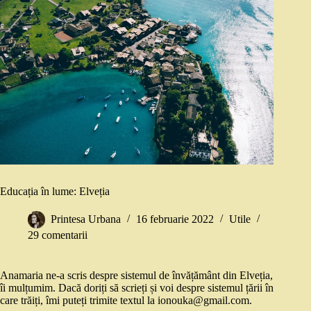
Educația în lume: Elveția
Printesa Urbana
16 februarie 2022
Utile
29 comentarii
Anamaria ne-a scris despre sistemul de învățământ din Elveția,
îi mulțumim. Dacă doriți să scrieți și voi despre sistemul țării în
care trăiți, îmi puteți trimite textul la ionouka@gmail.com.