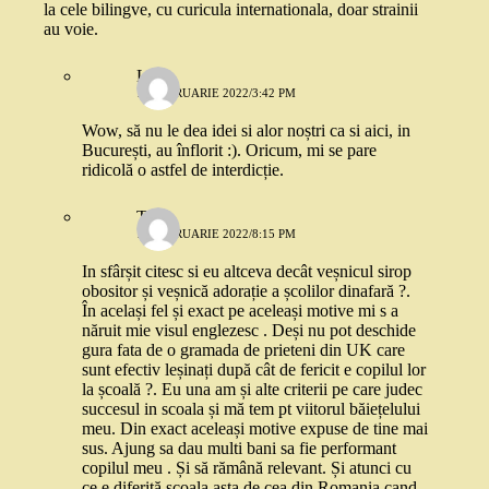
la cele bilingve, cu curicula internationala, doar strainii
au voie.
Lia
17 FEBRUARIE 2022/3:42 PM
Wow, să nu le dea idei si alor noștri ca si aici, in
București, au înflorit :). Oricum, mi se pare
ridicolă o astfel de interdicție.
T
17 FEBRUARIE 2022/8:15 PM
In sfârșit citesc si eu altceva decât veșnicul sirop
obositor și veșnică adorație a școlilor dinafară ?.
În același fel și exact pe aceleași motive mi s a
năruit mie visul englezesc . Deși nu pot deschide
gura fata de o gramada de prieteni din UK care
sunt efectiv leșinați după cât de fericit e copilul lor
la școală ?. Eu una am și alte criterii pe care judec
succesul in scoala și mă tem pt viitorul băiețelului
meu. Din exact aceleași motive expuse de tine mai
sus. Ajung sa dau multi bani sa fie performant
copilul meu . Și să rămână relevant. Și atunci cu
ce e diferită scoala asta de cea din Romania cand