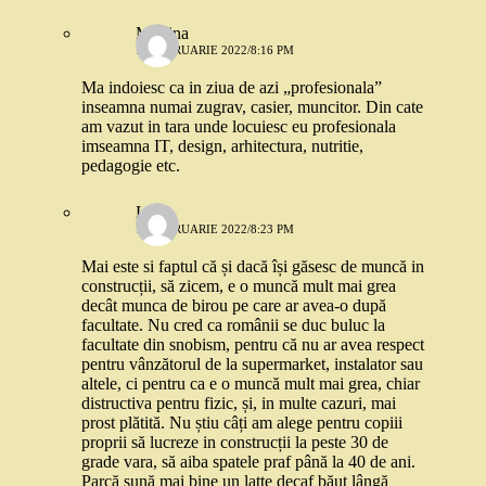
Martina
17 FEBRUARIE 2022/8:16 PM
Ma indoiesc ca in ziua de azi „profesionala”
inseamna numai zugrav, casier, muncitor. Din cate
am vazut in tara unde locuiesc eu profesionala
imseamna IT, design, arhitectura, nutritie,
pedagogie etc.
Lia
17 FEBRUARIE 2022/8:23 PM
Mai este si faptul că și dacă își găsesc de muncă in
construcții, să zicem, e o muncă mult mai grea
decât munca de birou pe care ar avea-o după
facultate. Nu cred ca românii se duc buluc la
facultate din snobism, pentru că nu ar avea respect
pentru vânzătorul de la supermarket, instalator sau
altele, ci pentru ca e o muncă mult mai grea, chiar
distructiva pentru fizic, și, in multe cazuri, mai
prost plătită. Nu știu câți am alege pentru copiii
proprii să lucreze in construcții la peste 30 de
grade vara, să aiba spatele praf până la 40 de ani.
Parcă sună mai bine un latte decaf băut lângă