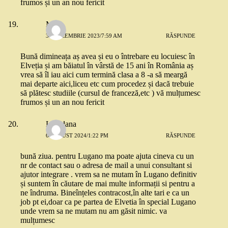
frumos și un an nou fericit
Mary
31 DECEMBRIE 2023/7:59 AM
RĂSPUNDE
Bună dimineața aș avea și eu o întrebare eu locuiesc în
Elveția și am băiatul în vârstă de 15 ani în România aș
vrea să îl iau aici cum termină clasa a 8 -a să meargă
mai departe aici,liceu etc cum procedez și dacă trebuie
să plătesc studiile (cursul de franceză,etc ) vă mulțumesc
frumos și un an nou fericit
Loredana
6 AUGUST 2024/1:22 PM
RĂSPUNDE
bună ziua. pentru Lugano ma poate ajuta cineva cu un
nr de contact sau o adresa de mail a unui consultant si
ajutor integrare . vrem sa ne mutam în Lugano definitiv
și suntem în căutare de mai multe informații si pentru a
ne îndruma. Bineînțeles contracost,în alte tari e ca un
job pt ei,doar ca pe partea de Elvetia în special Lugano
unde vrem sa ne mutam nu am găsit nimic. va
mulțumesc