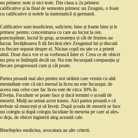
nu primesc note și nici teste. Din clasa a 2a primesc
calificative și la final de semestru primesc un Zeugnis, o foaie
cu calificative și notele la matematică și germană.
Calificative sunt insuficient, suficient, bine și foarte bine și le
primesc pentru: concentrarea cu care au lucrat la ore,
punctualitate, lucrul în grup, acuratețea și cât de frumos au
lucrat. Învățătoarea îi dă fiecărui elev Zeugnisul lui și discută
cu fiecare separat despre el. Niciun copil nu știe ce a primit
altul. Doar daca vor ei sa vorbească între ei. Ceea ce de obicei
nu prea se întâmplă decât rar. Nu este încurajată comparația și
fiecare progresează cum și cât poate.
Partea proastă mai ales pentru noi străinii care venim cu altă
mentalitate este că nici mersul la liceu nu este încurajat, de
aceea rata celor care fac liceu este de circa 30% în
Elveția. Facultate se poate face și dacă termini o școală de
meserii. Mulți au urmat acest traseu. Aici partea proastă e că
trebuie să muncești și să înveți. După școala de meserii se face
un colegiu și după colegiu facultate în meseria pe care ai ales-
o deja, de obicei inginerii aleg această cale.
Bineînțeles medicina, avocatura au alte criterii.