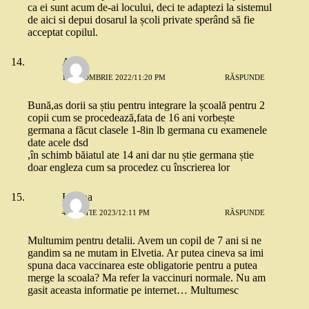
ca ei sunt acum de-ai locului, deci te adaptezi la sistemul
de aici si depui dosarul la școli private sperând să fie
acceptat copilul.
Ana
1 OCTOMBRIE 2022/11:20 PM
RĂSPUNDE
Bună,as dorii sa știu pentru integrare la școală pentru 2
copii cum se procedează,fata de 16 ani vorbește
germana a făcut clasele 1-8in lb germana cu examenele
date acele dsd
,în schimb băiatul ate 14 ani dar nu știe germana știe
doar engleza cum sa procedez cu înscrierea lor
Liliana
4 MARTIE 2023/12:11 PM
RĂSPUNDE
Multumim pentru detalii. Avem un copil de 7 ani si ne
gandim sa ne mutam in Elvetia. Ar putea cineva sa imi
spuna daca vaccinarea este obligatorie pentru a putea
merge la scoala? Ma refer la vaccinuri normale. Nu am
gasit aceasta informatie pe internet… Multumesc