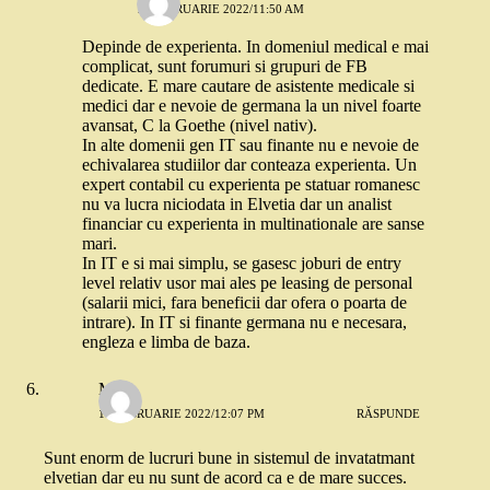
17 FEBRUARIE 2022/11:50 AM
Depinde de experienta. In domeniul medical e mai
complicat, sunt forumuri si grupuri de FB
dedicate. E mare cautare de asistente medicale si
medici dar e nevoie de germana la un nivel foarte
avansat, C la Goethe (nivel nativ).
In alte domenii gen IT sau finante nu e nevoie de
echivalarea studiilor dar conteaza experienta. Un
expert contabil cu experienta pe statuar romanesc
nu va lucra niciodata in Elvetia dar un analist
financiar cu experienta in multinationale are sanse
mari.
In IT e si mai simplu, se gasesc joburi de entry
level relativ usor mai ales pe leasing de personal
(salarii mici, fara beneficii dar ofera o poarta de
intrare). In IT si finante germana nu e necesara,
engleza e limba de baza.
M
17 FEBRUARIE 2022/12:07 PM
RĂSPUNDE
Sunt enorm de lucruri bune in sistemul de invatatmant
elvetian dar eu nu sunt de acord ca e de mare succes.