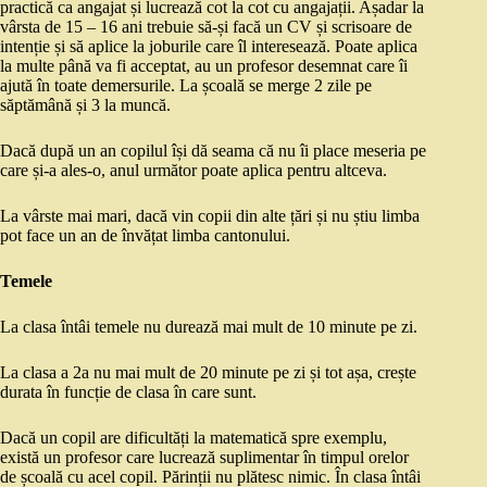
practică ca angajat și lucrează cot la cot cu angajații. Așadar la
vârsta de 15 – 16 ani trebuie să-și facă un CV și scrisoare de
intenție și să aplice la joburile care îl interesează. Poate aplica
la multe până va fi acceptat, au un profesor desemnat care îi
ajută în toate demersurile. La școală se merge 2 zile pe
săptămână și 3 la muncă.
Dacă după un an copilul își dă seama că nu îi place meseria pe
care și-a ales-o, anul următor poate aplica pentru altceva.
La vârste mai mari, dacă vin copii din alte țări și nu știu limba
pot face un an de învățat limba cantonului.
Temele
La clasa întâi temele nu durează mai mult de 10 minute pe zi.
La clasa a 2a nu mai mult de 20 minute pe zi și tot așa, crește
durata în funcție de clasa în care sunt.
Dacă un copil are dificultăți la matematică spre exemplu,
există un profesor care lucrează suplimentar în timpul orelor
de școală cu acel copil. Părinții nu plătesc nimic. În clasa întâi