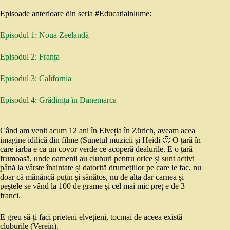
Episoade anterioare din seria #Educatiainlume:
Episodul 1: Noua Zeelandă
Episodul 2: Franța
Episodul 3: California
Episodul 4: Grădinița în Danemarca
Când am venit acum 12 ani în Elveția în Zürich, aveam acea
imagine idilică din filme (Sunetul muzicii și Heidi 🙂 O țară în
care iarba e ca un covor verde ce acoperă dealurile. E o țară
frumoasă, unde oamenii au cluburi pentru orice și sunt activi
până la vârste înaintate și datorită drumețiilor pe care le fac, nu
doar că mănâncă puțin și sănătos, nu de alta dar carnea și
peștele se vând la 100 de grame și cel mai mic preț e de 3
franci.
E greu să-ți faci prieteni elvețieni, tocmai de aceea există
cluburile (Verein).