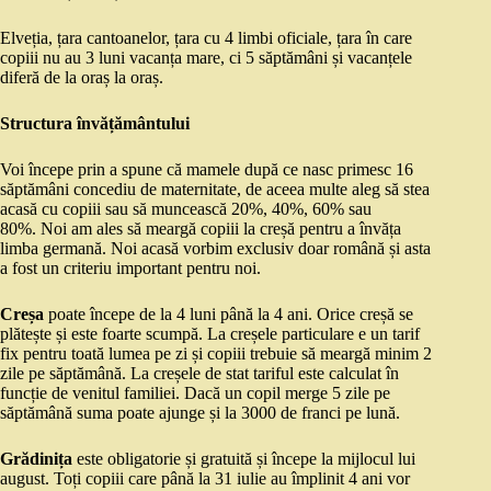
Elveția, țara cantoanelor, țara cu 4 limbi oficiale, țara în care
copiii nu au 3 luni vacanța mare, ci 5 săptămâni și vacanțele
diferă de la oraș la oraș.
Structura învățământului
Voi începe prin a spune că mamele după ce nasc primesc 16
săptămâni concediu de maternitate, de aceea multe aleg să stea
acasă cu copiii sau să muncească 20%, 40%, 60% sau
80%. Noi am ales să meargă copiii la creșă pentru a învăța
limba germană. Noi acasă vorbim exclusiv doar română și asta
a fost un criteriu important pentru noi.
Creșa
poate începe de la 4 luni până la 4 ani. Orice creșă se
plătește și este foarte scumpă. La creșele particulare e un tarif
fix pentru toată lumea pe zi și copiii trebuie să meargă minim 2
zile pe săptămână. La creșele de stat tariful este calculat în
funcție de venitul familiei. Dacă un copil merge 5 zile pe
săptămână suma poate ajunge și la 3000 de franci pe lună.
Grădinița
este obligatorie și gratuită și începe la mijlocul lui
august. Toți copiii care până la 31 iulie au împlinit 4 ani vor