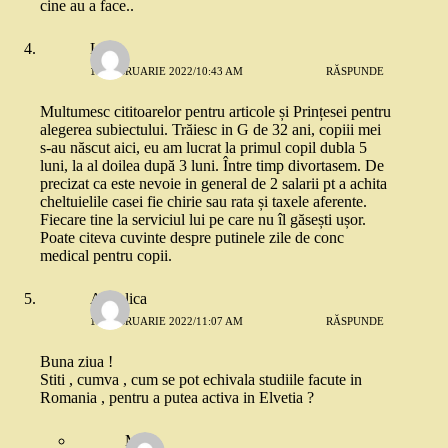
cine au a face..
Livia
17 FEBRUARIE 2022/10:43 AM
RĂSPUNDE
Multumesc cititoarelor pentru articole și Prințesei pentru
alegerea subiectului. Trăiesc in G de 32 ani, copiii mei
s-au născut aici, eu am lucrat la primul copil dubla 5
luni, la al doilea după 3 luni. Între timp divortasem. De
precizat ca este nevoie in general de 2 salarii pt a achita
cheltuielile casei fie chirie sau rata și taxele aferente.
Fiecare tine la serviciul lui pe care nu îl găsești ușor.
Poate citeva cuvinte despre putinele zile de conc
medical pentru copii.
Angelica
17 FEBRUARIE 2022/11:07 AM
RĂSPUNDE
Buna ziua !
Stiti , cumva , cum se pot echivala studiile facute in
Romania , pentru a putea activa in Elvetia ?
M