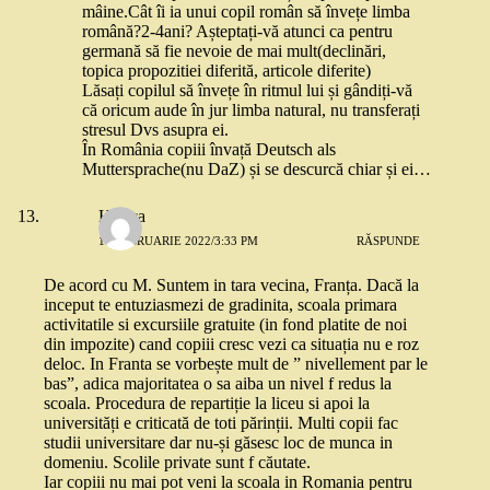
mâine.Cât îi ia unui copil român să învețe limba
română?2-4ani? Așteptați-vă atunci ca pentru
germană să fie nevoie de mai mult(declinări,
topica propozitiei diferită, articole diferite)
Lăsați copilul să învețe în ritmul lui și gândiți-vă
că oricum aude în jur limba natural, nu transferați
stresul Dvs asupra ei.
În România copiii învață Deutsch als
Muttersprache(nu DaZ) și se descurcă chiar și ei…
Horica
18 FEBRUARIE 2022/3:33 PM
RĂSPUNDE
De acord cu M. Suntem in tara vecina, Franța. Dacă la
inceput te entuziasmezi de gradinita, scoala primara
activitatile si excursiile gratuite (in fond platite de noi
din impozite) cand copiii cresc vezi ca situația nu e roz
deloc. In Franta se vorbește mult de ” nivellement par le
bas”, adica majoritatea o sa aiba un nivel f redus la
scoala. Procedura de repartiție la liceu si apoi la
universități e criticată de toti părinții. Multi copii fac
studii universitare dar nu-și găsesc loc de munca in
domeniu. Scolile private sunt f căutate.
Iar copiii nu mai pot veni la scoala in Romania pentru