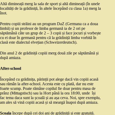
Altă dimineață merg la sala de sport și altă dimineață (în unele
localități de la grădiniță, în altele începând cu clasa 1a) merg la
înot.
Pentru copiii străini au un program DaZ (Germana ca a doua
limbă) și un profesor de limba germană ia de 2 ori pe
săptămână câte un grup de 2 – 3 copii și face jocuri și vorbește
cu ei doar în germană pentru că la grădiniță limba vorbită în
clasă este dialectul elvețian (Schweizerdeutsch).
Din anul 2 de grădiniță copiii merg două zile pe săptămână și
după amiaza.
After-school
Începând cu grădinița, părinții pot alege dacă vin copiii acasă
sau rămân la after-school. Acesta este cu plată, dar nu este
foarte scump. Poate rămâne copilul fie doar pentru masa de
prânz (Mittagstisch) sau la Hort până la ora 18:00, unde își
fac tema daca sunt la școală și au așa ceva. Noi, spre exemplu,
am ales să vină copiii acasă și să meargă înapoi după amiaza.
Școala
începe după cei doi ani de grădiniță și este gratuită.