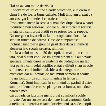
Hai ca azi am multe de zis :))
E adevarat ca tot ce tine e early education, e la cresa la
clasa 1 e de foarte buna calitate. Mult timp am crezut ca
am castigat la loterie si ca traiesc in rai.
Problemele incep la scoala si mai ales dupa clasa 4 cand
lucrurile devin serioase. Scolile nu au suficiente resurse,
invatatorii sunt prost platiti se se rotesc foarte repede.
Nu merge cu invarteli ca la noi, copii sunt alocati la
scoli in functie de adresa. Case de cumparat sau
inchiriat sunt foarte greu de gasit deci daca ai nimerit
alocarea la o scoala proasta, ghinion!
In clasa celui mic sunt 20 de copii, da mai putin ca in
tara, daar 5 sunt copii de imigranti sirieni si 3 au nevoie
speciale. Invatatoarea si asistenta de pedagogie nu fac
fata pentru ca nivelul copiilor e atat e diferit si au nevoie
sa lucreze cu ei individual. Ideea de integrare e
excelenta dar au nevoie de mai multi oameni si scolile
nu au fonduri (da sunt sub finantate la fel ca in
Romania). Sunt implicata in comitetul de parinti si astea
sunt probleme de care se plange toata lumea, nu e doar
parerea mea.
Ca dovada ca lucrurile merg prost au inflorit scolile
private. Au un succes asa de mare incat cantonul Zurich
a trebuit sa interzica cetatenilor elvetieni sa-si dea copii