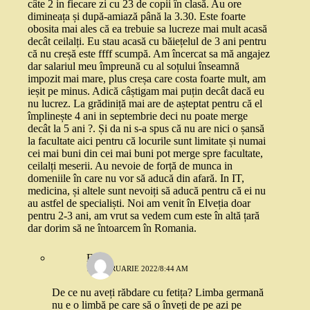
câte 2 in fiecare zi cu 23 de copii în clasă. Au ore
dimineața și după-amiază până la 3.30. Este foarte
obosita mai ales că ea trebuie sa lucreze mai mult acasă
decât ceilalți. Eu stau acasă cu băiețelul de 3 ani pentru
că nu creșă este ffff scumpă. Am încercat sa mă angajez
dar salariul meu împreună cu al soțului înseamnă
impozit mai mare, plus creșa care costa foarte mult, am
ieșit pe minus. Adică câștigam mai puțin decât dacă eu
nu lucrez. La grădiniță mai are de așteptat pentru că el
împlinește 4 ani in septembrie deci nu poate merge
decât la 5 ani ?. Și da ni s-a spus că nu are nici o șansă
la facultate aici pentru că locurile sunt limitate și numai
cei mai buni din cei mai buni pot merge spre facultate,
ceilalți meserii. Au nevoie de forță de munca in
domeniile în care nu vor să aducă din afară. In IT,
medicina, și altele sunt nevoiți să aducă pentru că ei nu
au astfel de specialiști. Noi am venit în Elveția doar
pentru 2-3 ani, am vrut sa vedem cum este în altă țară
dar dorim să ne întoarcem în Romania.
Ella
19 FEBRUARIE 2022/8:44 AM
De ce nu aveți răbdare cu fetița? Limba germană
nu e o limbă pe care să o înveți de pe azi pe