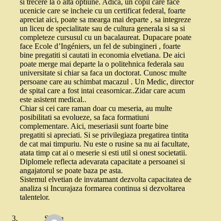
si trecere la o alta optiune. Adica, un copil care face
ucenicie care se incheie cu un certificat federal, foarte
apreciat aici, poate sa mearga mai departe , sa integreze
un liceu de specialitate sau de cultura generala si sa si
completeze cursusul cu un bacalaureat. Dupacare poate
face Ecole d’Ingéniers, un fel de subingineri , foarte
bine pregatiti si cautati in economia elvetiana. De aici
poate merge mai departe la o politehnica federala sau
universitate si chiar sa faca un doctorat. Cunosc multe
persoane care au schimbat macazul . Un Medic, director
de spital care a fost intai ceasornicar..Zidar care acum
este asistent medical..
Chiar si cei care raman doar cu meseria, au multe
posibilitati sa evolueze, sa faca formatiuni
complementare. Aici, meseriasii sunt foarte bine
pregatiti si apreciati. Si se privilegiaza pregatirea tintita
de cat mai timpuriu. Nu este o rusine sa nu ai facultate,
atata timp cat ai o meserie si esti util si onest societatii.
Diplomele reflecta adevarata capacitate a persoanei si
angajatorul se poate baza pe asta.
Sistemul elvetian de invatamant dezvolta capacitatea de
analiza si Incurajaza formarea continua si dezvoltarea
talentelor.
Sanda