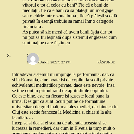
viitorul e tot al celor cu bani? Fie că e bani de
meditații, fie că e bani că sa plătești un mortgage
sau o chirie Intr o zona buna , fie că plătești școală
privată în esență trebuie sa ramai Intr o categorie
financiara .
As putea să zic mersi că avem banii ăștia dar tot
nu pot sa fiu leșinată după sistemul englezesc cum
sunt maj pe care îi știu eu
Sanda
17 FEBRUARIE 2022/3:27 PM
RĂSPUNDE
Intr adevar sistemul nu impinge la performanta, dar, ca
si in Romania, cine poate isi da copilul la scoli private ,
echivalentul meditatiilor private, daca este nevoie. Insa
se tine cont in primul rand de apritudinile copilului.
Ce este bine, este ca fiecare isi gaseste locul pana la
urma. Desigur ca sunt locuri putine de formatiune
universitara de grad inalt, mai ales medici, dar bine ca in
Cluj este sectie franceza la Medicina si chiar si la alte
facultati….
Incep sa si dea si ei seama de aberatia aceasta si se
lucreaza la remedieri, dar cum in Elvetia ia timp mult o
asemenea implementare, poate vom mai astepta putin.