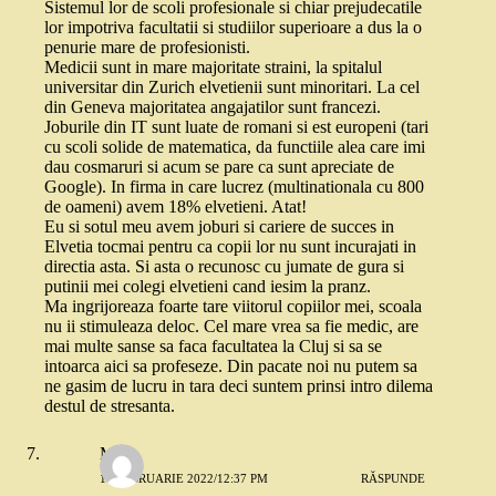
Sistemul lor de scoli profesionale si chiar prejudecatile
lor impotriva facultatii si studiilor superioare a dus la o
penurie mare de profesionisti.
Medicii sunt in mare majoritate straini, la spitalul
universitar din Zurich elvetienii sunt minoritari. La cel
din Geneva majoritatea angajatilor sunt francezi.
Joburile din IT sunt luate de romani si est europeni (tari
cu scoli solide de matematica, da functiile alea care imi
dau cosmaruri si acum se pare ca sunt apreciate de
Google). In firma in care lucrez (multinationala cu 800
de oameni) avem 18% elvetieni. Atat!
Eu si sotul meu avem joburi si cariere de succes in
Elvetia tocmai pentru ca copii lor nu sunt incurajati in
directia asta. Si asta o recunosc cu jumate de gura si
putinii mei colegi elvetieni cand iesim la pranz.
Ma ingrijoreaza foarte tare viitorul copiilor mei, scoala
nu ii stimuleaza deloc. Cel mare vrea sa fie medic, are
mai multe sanse sa faca facultatea la Cluj si sa se
intoarca aici sa profeseze. Din pacate noi nu putem sa
ne gasim de lucru in tara deci suntem prinsi intro dilema
destul de stresanta.
M
17 FEBRUARIE 2022/12:37 PM
RĂSPUNDE