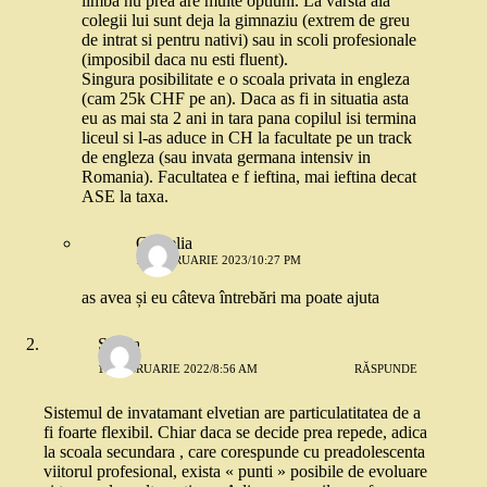
limba nu prea are multe optiuni. La varsta aia
colegii lui sunt deja la gimnaziu (extrem de greu
de intrat si pentru nativi) sau in scoli profesionale
(imposibil daca nu esti fluent).
Singura posibilitate e o scoala privata in engleza
(cam 25k CHF pe an). Daca as fi in situatia asta
eu as mai sta 2 ani in tara pana copilul isi termina
liceul si l-as aduce in CH la facultate pe un track
de engleza (sau invata germana intensiv in
Romania). Facultatea e f ieftina, mai ieftina decat
ASE la taxa.
Camelia
17 FEBRUARIE 2023/10:27 PM
as avea și eu câteva întrebări ma poate ajuta
Sanda
17 FEBRUARIE 2022/8:56 AM
RĂSPUNDE
Sistemul de invatamant elvetian are particulatitatea de a
fi foarte flexibil. Chiar daca se decide prea repede, adica
la scoala secundara , care corespunde cu preadolescenta
viitorul profesional, exista « punti » posibile de evoluare