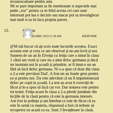
recunoscatoare pentru asta.
Mi se pare important sa fie mentionate si aspectele mai
putin „roz” pentru ca in felul acesta cei care sunt
interesati pot lua o decizie sau macar pot sa investigheze
mai mult si sa isi faca propria parere.
Cristina
18 FEBRUARIE 2022/11:39 AM
RĂSPUNDE
@M mă bucur că ați scris toate lucrurile acestea. Exact
aceasta este și ceea ce am observat și ne-am lovit și noi.
Suntem de un an în Elveția cu fetița care a intrat în clasa
1 când am venit și care nu a știut deloc germana și dacă
nu insistam noi la școală și primărie, ar fi tinut-o un an
fără să facă deloc germana. Ni s-a spus că doar din clasa
a 2-a este prevăzut DaZ. A fost un an foarte greu pentru
ea și pentru noi. Da este adevărat că nu îi impulsionează
deloc pe copii la școală. La test au avut 6 exerciții de
făcut și le-a spus să facă cat vor. Dar notarea este pentru
tot testul. Fetița acum în clasa a 2-a pierde jumătate din
lecțiile de la clasă pentru că este la germana intensiv.
Am fost la ședința și am întrebat ce este de făcut că ea
este în urmă cu materia, răspunsul a fost că trebuie să
recuperez eu acasă cu ea. Sunt 3 învațătoare la clasă,