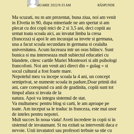
17 FEBRUARIE 2022/9:33 AM
RĂSPUNDE
Ma scuzati, nu m am prezentat, buna ziua, noi am venit
in Elvetia in 90, dupa mineriade ne am speriat si am
plecat cu doi copii mici de 2 si 3,5 ani, deci copiii au
urmat toata scoala aici, au invatat limba la cresa
(franceza) si apoi le am incurajat sa invete si germana,
una a facut scoala secundara in germana si cealalta
universitatea. Acum lucreaza intr un oras bilincv. Sunt
bunica si ma intereseaza mult subiectul educatiei cu
blandete, citesc cartile Mariei Montesori si alti psihologi
francofoni. Noi am venit aici direct din « gulag » si
socul cultural a fost foarte mare.
Nepotelul meu va incepe scoala la 4 ani, un concept
semiprivat, se numeste scoala in padure,Doar primii doi
ani, care corespund cu anii de gradinita, copiii sunt tot
timpul afara si invata de la
natura. Apoi va integra sistemul de stat.
Va multumesc pentru blog si carti, le am aproape pe
toate. Am inceput sa le traduc in franceza, este mai usor
de inteles pentru nepotei.
Mult succes In noua viata! Aveti incredere in copii si in
sistemul de invatamant. Si nu ezitati sa interveniti daca e
nevoie. Unii invatatori sau profesori trebuie sa stie cu