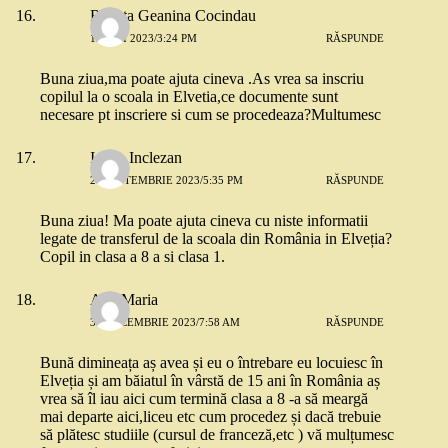
Renata Geanina Cocindau
12 MAI 2023/3:24 PM
RĂSPUNDE
Buna ziua,ma poate ajuta cineva .As vrea sa inscriu
copilul la o scoala in Elvetia,ce documente sunt
necesare pt inscriere si cum se procedeaza?Multumesc
Ioana Inclezan
21 SEPTEMBRIE 2023/5:35 PM
RĂSPUNDE
Buna ziua! Ma poate ajuta cineva cu niste informatii
legate de transferul de la scoala din România in Elveția?
Copil in clasa a 8 a si clasa 1.
Ana Maria
31 DECEMBRIE 2023/7:58 AM
RĂSPUNDE
Bună dimineața aș avea și eu o întrebare eu locuiesc în
Elveția și am băiatul în vârstă de 15 ani în România aș
vrea să îl iau aici cum termină clasa a 8 -a să meargă
mai departe aici,liceu etc cum procedez și dacă trebuie
să plătesc studiile (cursul de franceză,etc ) vă mulțumesc