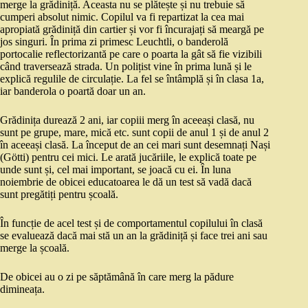
merge la grădiniță. Aceasta nu se plătește și nu trebuie să
cumperi absolut nimic. Copilul va fi repartizat la cea mai
apropiată grădiniță din cartier și vor fi încurajați să meargă pe
jos singuri. În prima zi primesc Leuchtli, o banderolă
portocalie reflectorizantă pe care o poarta la gât să fie vizibili
când traversează strada. Un polițist vine în prima lună și le
explică regulile de circulație. La fel se întâmplă și în clasa 1a,
iar banderola o poartă doar un an.
Grădinița durează 2 ani, iar copiii merg în aceeași clasă, nu
sunt pe grupe, mare, mică etc. sunt copii de anul 1 și de anul 2
în aceeași clasă. La început de an cei mari sunt desemnați Nași
(Götti) pentru cei mici. Le arată jucăriile, le explică toate pe
unde sunt și, cel mai important, se joacă cu ei. În luna
noiembrie de obicei educatoarea le dă un test să vadă dacă
sunt pregătiți pentru școală.
În funcție de acel test și de comportamentul copilului în clasă
se evaluează dacă mai stă un an la grădiniță și face trei ani sau
merge la școală.
De obicei au o zi pe săptămână în care merg la pădure
dimineața.