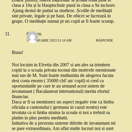
clasa a 10a și la Hauptschule pună in clasa a 9a inclusiv.
Ajung destul de putini sa studieze. Școlile de meditații
sint private, legale și pe bani. De obicei se lucrează in
grupe. O meditație numai pt un copil ar fi foarte scump.
Carmen
18 FEBRUARIE 2022/11:16 AM
RĂSPUNDE
Buna!
Noi locuim in Elvetia din 2007 si am ales sa trimitem
copiii la o scoala privata tocmai din motivele mentionate
mai sus de M. Sunt foarte multumita de alegerea facuta
desi costa enorm ( 35000 chf/ an/ copil) si cred ca
oportunitatile pe care le au urmand acest sistem de
invatamant ( Bacalaureat international) merita efortul
financiar.
Daca ar fi sa mentionez un aspect negativ este ca limba
oficiala a cantonului ( germana in cazul nostru) este
invatata ca si limba straina la scoala si noi a trebuit sa
platim in plus pentru meditatii.
Initiativa de a prezenta sisteme diferite de invatamant mi
se pare extraordinara. Am aflat multe lucruri noi si sunt