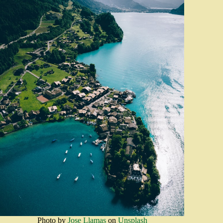
Photo by
Jose Llamas
on
Unsplash