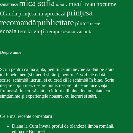
mica sofia
micul ivan
nocturne
sanatoasa
micul iv
prinţesa
Olanda
prinţesa nu apreciază
publicitate
recomandă
pîntec
retete
scoala
teoria vieţii
terapie
vacanta
umanitar
Despre mine
Scriu pentru că mă ajută, pentru că am nevoie să dau pe-afară
tot binele meu (și uneori și răul), pentru că vorbele odată
scrise, schimbă lucruri, și eu cred că le schimbă în bine. Scriu
despre copiii mei, despre mine, despre tot ce ne face viața
frumoasă. Încerc să ajut cu informații bine documentate, cu
simțăminte și experiențele noastre, cu lucruri și stări.
Cele mai recente comentarii
Diana
la
Cum învață proful de olandeză limba română,
ediția de București