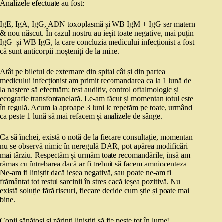
Analizele efectuate au fost:
IgE, IgA, IgG, ADN toxoplasmă și WB IgM + IgG ser matern
& nou născut. În cazul nostru au ieșit toate negative, mai puțin
IgG și WB IgG, la care concluzia medicului infecționist a fost
că sunt anticorpii moșteniți de la mine.
Atât pe biletul de externare din spital cât și din partea
medicului infecționist am primit recomandarea ca la 1 lună de
la naștere să efectuăm: test auditiv, control oftalmologic și
ecografie transfontanelară. Le-am făcut și momentan totul este
în regulă. Acum la aproape 3 luni le repetăm pe toate, urmând
ca peste 1 lună să mai refacem și analizele de sânge.
Ca să închei, există o notă de la fiecare consultație, momentan
nu se observă nimic în neregulă DAR, pot apărea modificări
mai târziu. Respectăm și urmăm toate recomandările, însă am
rămas cu întrebarea dacă ar fi trebuit să facem amniocenteza.
Ne-am fi liniștit dacă ieșea negativă, sau poate ne-am fi
frământat tot restul sarcinii în stres dacă ieșea pozitivă. Nu
există soluție fără riscuri, fiecare decide cum știe și poate mai
bine.
Copii sănătoși și părinți liniștiți să fie peste tot în lume!