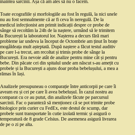
înaintea sarcinii. Așa că am ales să nu o facem.
Toate ecografiile și morfologiile au fost în regulă, la nici unele
nu au fost semnalmente că ar fi ceva în neregulă. De la
medicul infecționist am primit indicații despre ce probe de
sânge să recoltăm la 24h de la naștere, urmând să le trimitem
la București la laboratorul lor. Nașterea a decurs fără mari
probleme iar undeva la început de Octombrie am ținut în brațe
mogâldeața mult așteptată. După naștere a făcut testul auditiv
pe care l-a trecut, am recoltat și trimis probe de sânge la
București. Era nevoie atât de analize pentru mine cât și pentru
bebe. Din păcate cei din spitalul unde am născut s-au amețit cu
probele și la București a ajuns doar proba bebelușului, a mea a
rămas în Iași.
Analizele presupuneau o comparație între anticorpii pe care îi
aveam eu și cei pe care îi avea bebelușul. În cazul nostru au
comparat cu ce au putut, din analizele făcute pe parcursul
sarcinii. Fac o paranteză să menționez că se pot trimite probe
biologice prin curier cu FedEx, este destul de scump, dar
probele sunt transportate în cutie izolată termic și asigură o
temperatură de 8 grade Celsius. De asemenea asigură livrarea
de pe o zi pe alta.