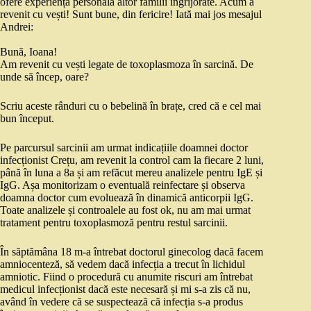
ofere experiența personală altor familii îngrijorate. Acum a
revenit cu vești! Sunt bune, din fericire! Iată mai jos mesajul
Andrei:
Bună, Ioana!
Am revenit cu vești legate de toxoplasmoza în sarcină. De
unde să încep, oare?
Scriu aceste rânduri cu o bebelină în brațe, cred că e cel mai
bun început.
Pe parcursul sarcinii am urmat indicațiile doamnei doctor
infecționist Crețu, am revenit la control cam la fiecare 2 luni,
până în luna a 8a și am refăcut mereu analizele pentru IgE și
IgG. Așa monitorizam o eventuală reinfectare și observa
doamna doctor cum evoluează în dinamică anticorpii IgG.
Toate analizele și controalele au fost ok, nu am mai urmat
tratament pentru toxoplasmoză pentru restul sarcinii.
În săptămâna 18 m-a întrebat doctorul ginecolog dacă facem
amniocenteză, să vedem dacă infecția a trecut în lichidul
amniotic. Fiind o procedură cu anumite riscuri am întrebat
medicul infecționist dacă este necesară și mi s-a zis că nu,
având în vedere că se suspectează că infecția s-a produs