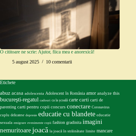
O cititoare ne scrie: Ajutor, fiica mea e anorexică!
5 august 2025
10 comentarii
Etichete
abuz
acasa
amor
Adolescent în România
analyze this
adolescenta
bucureşti-regatul
carte
carti
carti de
ca la școală
cadouri
conectare
carti pentru copii
concurs
parenting
Coronavirus
educatie cu blandete
educatie
cuplu
delicatese
depresie
imagini
fashion
gradinita
sexuala
emigrare
evenimente copii
joacă
nemuritoare
mancare
la joacă în străinătate
limite