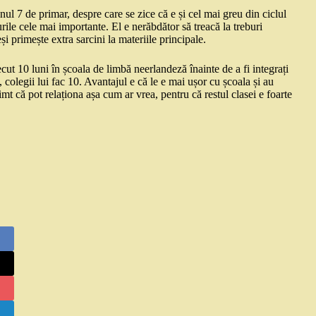
nul 7 de primar, despre care se zice că e și cel mai greu din ciclul
rile cele mai importante. El e nerăbdător să treacă la treburi
i primește extra sarcini la materiile principale.
cut 10 luni în școala de limbă neerlandeză înainte de a fi integrați
, colegii lui fac 10. Avantajul e că le e mai ușor cu școala și au
imt că pot relaționa așa cum ar vrea, pentru că restul clasei e foarte