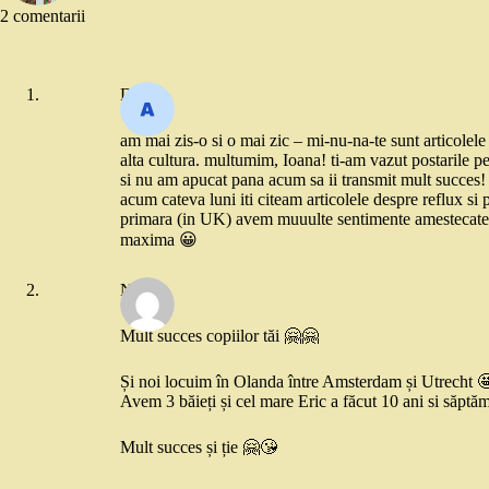
2 comentarii
Diana
am mai zis-o si o mai zic – mi-nu-na-te sunt articolele as
alta cultura. multumim, Ioana! ti-am vazut postarile pe
si nu am apucat pana acum sa ii transmit mult succes! 
acum cateva luni iti citeam articolele despre reflux s
primara (in UK) avem muuulte sentimente amestecate d
maxima 😀
Natalia
Mult succes copiilor tăi 🤗🤗
Și noi locuim în Olanda între Amsterdam și Utrecht 
Avem 3 băieți și cel mare Eric a făcut 10 ani si săptămâ
Mult succes și ție 🤗😘