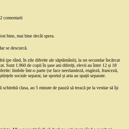
2 comentarii
ost bine, mai bine decât spera.
dar se descurcă.
ră (pe rând, în zile diferite ale săptămânii), la un secundar încărcat
t. Sunt 1.960 de copii în șase ani diferiți, elevii au între 12 și 18
diferite: limbile într-o parte (se face neerlandeză, engleză, franceză,
tiințele sociale separat, iar sportul și arta au spații separate.
ră schimbă clasa, au 5 minute de pauză să treacă pe la vestiar să își