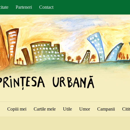
itate
Parteneri
Contact
ă
Copiii mei
Cartile mele
Utile
Umor
Campanii
Citi