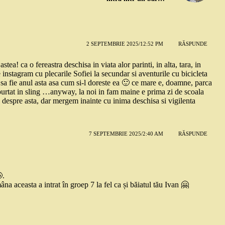
2 SEPTEMBRIE 2025/12:52 PM
RĂSPUNDE
tea! ca o fereastra deschisa in viata alor parinti, in alta, tara, in
 instagram cu plecarile Sofiei la secundar si aventurile cu bicicleta
sa fie anul asta asa cum si-l doreste ea 🙂 ce mare e, doamne, parca
i purtat in sling …anyway, la noi in fam maine e prima zi de scoala
espre asta, dar mergem inainte cu inima deschisa si vigilenta
7 SEPTEMBRIE 2025/2:40 AM
RĂSPUNDE
.
na aceasta a intrat în groep 7 la fel ca și băiatul tău Ivan 🤗