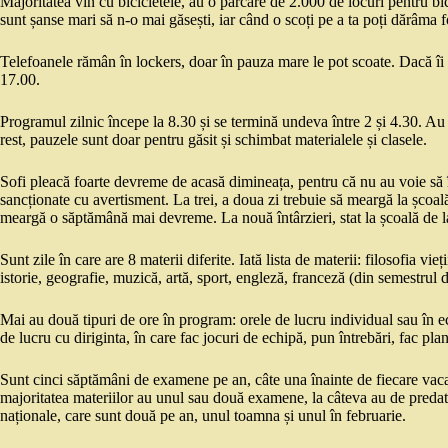
Majoritatea vin cu bicicletele, au o parcare de 2.000 de locuri pentru bi
sunt șanse mari să n-o mai găsești, iar când o scoți pe a ta poți dărâma f
Telefoanele rămân în lockers, doar în pauza mare le pot scoate. Dacă îi p
17.00.
Programul zilnic începe la 8.30 și se termină undeva între 2 și 4.30. Au
rest, pauzele sunt doar pentru găsit și schimbat materialele și clasele.
Sofi pleacă foarte devreme de acasă dimineața, pentru că nu au voie să î
sancționate cu avertisment. La trei, a doua zi trebuie să meargă la școal
meargă o săptămână mai devreme. La nouă întârzieri, stat la școală de la
Sunt zile în care are 8 materii diferite. Iată lista de materii: filosofia 
istorie, geografie, muzică, artă, sport, engleză, franceză (din semestrul d
Mai au două tipuri de ore în program: orele de lucru individual sau în ec
de lucru cu diriginta, în care fac jocuri de echipă, pun întrebări, fac pla
Sunt cinci săptămâni de examene pe an, câte una înainte de fiecare vaca
majoritatea materiilor au unul sau două examene, la câteva au de predat pr
naționale, care sunt două pe an, unul toamna și unul în februarie.