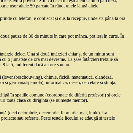
ciclete. Mi-a povestit Sofi că dacă nu ești atent când o parchezi,
oarte ușor altele 50 parcate în rând, unele lângă altele.
rinde cu telefon, e confiscat și dus la recepție, unde stă până la ora
 două pauze de 30 de minute în care pot mânca, pot ieși în curte. În
ntârzie deloc. Una și două întârzieri chiar și de un minut sunt
ă cu o jumătate de oră mai devreme. La șase întârzieri trebuie să
 8 la 5, indiferent dacă au ore sau nu.
vieții (levensbeschouwing), chimie, fizică, matematică, olandeză,
oi și germană/spaniolă), informatică, desen, cercetare și știință.
hipă în spațiile comune (coordonate de diferiți profesori) și orele
nuri toată clasa cu diriginta (se numește mentor).
nță (deci octombrie, decembrie, februarie, mai, iunie). La
oiecte sau referate. Peste testele liceului se adaugă și testele