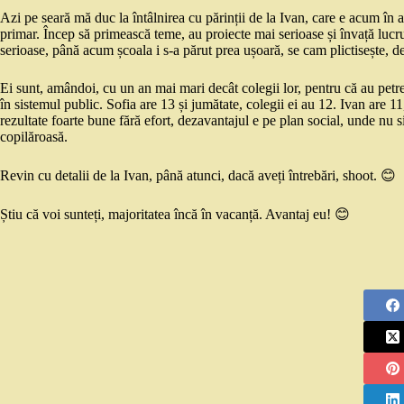
Azi pe seară mă duc la întâlnirea cu părinții de la Ivan, care e acum în a
primar. Încep să primească teme, au proiecte mai serioase și învață lucru
serioase, până acum școala i s-a părut prea ușoară, se cam plictisește, deș
Ei sunt, amândoi, cu un an mai mari decât colegii lor, pentru că au petre
în sistemul public. Sofia are 13 și jumătate, colegii ei au 12. Ivan are 11
rezultate foarte bune fără efort, dezavantajul e pe plan social, unde nu s
copilăroasă.
Revin cu detalii de la Ivan, până atunci, dacă aveți întrebări, shoot. 😊
Știu că voi sunteți, majoritatea încă în vacanță. Avantaj eu! 😊