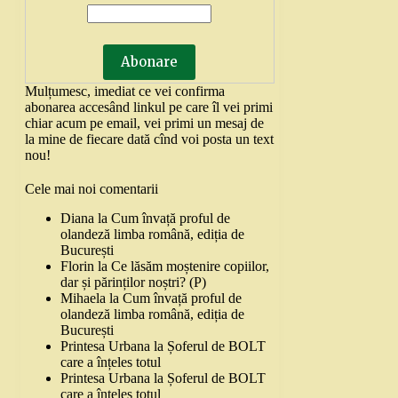
Mulțumesc, imediat ce vei confirma
abonarea accesând linkul pe care îl vei primi
chiar acum pe email, vei primi un mesaj de
la mine de fiecare dată cînd voi posta un text
nou!
Cele mai noi comentarii
Diana
la
Cum învață proful de
olandeză limba română, ediția de
București
Florin
la
Ce lăsăm moștenire copiilor,
dar și părinților noștri? (P)
Mihaela
la
Cum învață proful de
olandeză limba română, ediția de
București
Printesa Urbana
la
Șoferul de BOLT
care a înțeles totul
Printesa Urbana
la
Șoferul de BOLT
care a înțeles totul