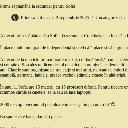
Prima săptămână la secundar pentru Sofia
Printesa Urbana
2 septembrie 2025
Uncategorized
A trecut prima săptămână a Sofiei la secundar. Concluzia ei a fost că a f
Îi place mult noul grad de independență și cred că îi place și că e greu, 
A trecut de la un ciclu primar foarte relaxat, cu două învățătoare la cated
și complex. Și-a ales un liceu destul de strict, cu un nivel academic ridica
ani. Clasele sunt organizate pe trei etaje și trei aripi, marcate cu culori 
spaniolă, germană, latină și greaca veche), științele exacte în altă aripă, ș
În anul 1, Sofia are 15 materii, cu 15 profesori diferiti. Pentru fiecare o
schimbe cărțile și caietele, să ia sau să lase laptopul.
2000 de copii viermuind pe culoare în același timp, cum o fi? 😊
Ea spune că e haos, dar că-i place.