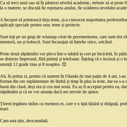
Ca să treci anul sau să îți păstrezi nivelul academic, trebuie să ai peste
la o materie, se discută fie repetarea anului, fie scăderea nivelului acad
A început să primească deja teme, și-a cunoscut majoritatea profesorilor
aplicații speciale pentru orar, teme și proiecte.
Sunt toți pe un grup de whatsap creat de peermentoren, care sunt doi el
mentorii, nu și bobocii. Sunt încurajați să întrebe orice, oricând.
Peste două săptămâni vor pleca într-o tabără la cort pe bicicletă, în pă
se distreze împreună, fără părinți și telefoane. Înțeleg că e inclusă și o b
anunță 12 grade ziua și 8 noaptea. 😊
Ah, în prima zi, pentru că suntem în Olanda de mai puțin de 4 ani, i-au o
format din ore suplimentare de limbă și timp în plus la teste, dar ea s-a o
bună din clasă, deși era și cea mai nouă. Eu aș fi acceptat pentru ea, d
săptămâni și că ne vor anunța dacă are nevoie de ajutor.
Ținem legătura strâns cu mentora ei, care e o tipă tânără și drăguță, profă
mari.
Cam asta știu, deocamdată.