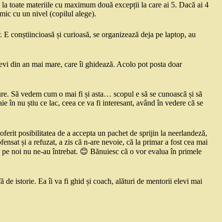
 6 la toate materiile cu maximum două excepții la care ai 5. Dacă ai 4
emic cu un nivel (copilul alege).
. E conștiincioasă și curioasă, se organizează deja pe laptop, au
evi din an mai mare, care îi ghidează. Acolo pot posta doar
dure. Să vedem cum o mai fi și asta… scopul e să se cunoască și să
aie în nu știu ce lac, ceea ce va fi interesant, având în vedere că se
ferit posibilitatea de a accepta un pachet de sprijin la neerlandeză,
fensat și a refuzat, a zis că n-are nevoie, că la primar a fost cea mai
ar pe noi nu ne-au întrebat. 😊 Bănuiesc că o vor evalua în primele
 de istorie. Ea îi va fi ghid și coach, alături de mentorii elevi mai