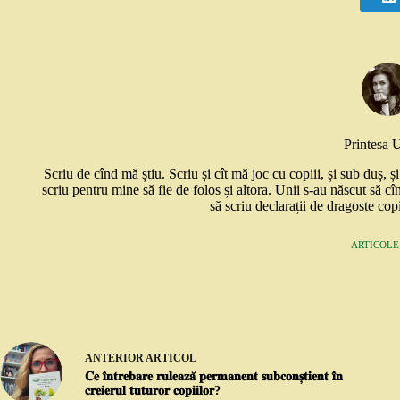
Printesa 
Scriu de cînd mă știu. Scriu și cît mă joc cu copiii, și sub duș, 
scriu pentru mine să fie de folos și altora. Unii s-au născut să cî
să scriu declarații de dragoste copi
ARTICOLE:
ANTERIOR
ARTICOL
𝐂𝐞 𝐢̂𝐧𝐭𝐫𝐞𝐛𝐚𝐫𝐞 𝐫𝐮𝐥𝐞𝐚𝐳𝐚̆ 𝐩𝐞𝐫𝐦𝐚𝐧𝐞𝐧𝐭 𝐬𝐮𝐛𝐜𝐨𝐧𝐬̦𝐭𝐢𝐞𝐧𝐭 𝐢̂𝐧
𝐜𝐫𝐞𝐢𝐞𝐫𝐮𝐥 𝐭𝐮𝐭𝐮𝐫𝐨𝐫 𝐜𝐨𝐩𝐢𝐢𝐥𝐨𝐫?