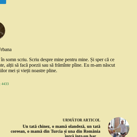
Urbana
și în somn scriu. Scriu despre mine pentru mine. Și sper că ce
nte, alții să facă poezii sau să frămînte pîine. Eu m-am născut
ilor mei și vieții noastre pline.
 4433
URMĂTOR
ARTICOL
Un tată chinez, o mamă olandeză, un tată
coreean, o mamă din Turcia și una din România
intră într-un bar…