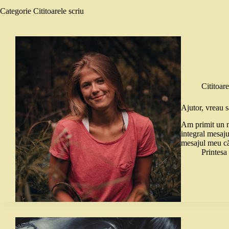
Categorie
Cititoarele scriu
Cititoare
Ajutor, vreau
Am primit un 
integral mesaj
mesajul meu că
Printes