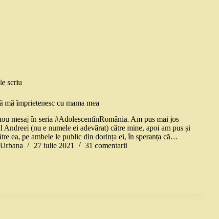
le scriu
 să mă împrietenesc cu mama mea
nou mesaj în seria #AdolescentînRomânia. Am pus mai jos
ul Andreei (nu e numele ei adevărat) către mine, apoi am pus și
tre ea, pe ambele le public din dorința ei, în speranța că…
a Urbana
27 iulie 2021
31 comentarii