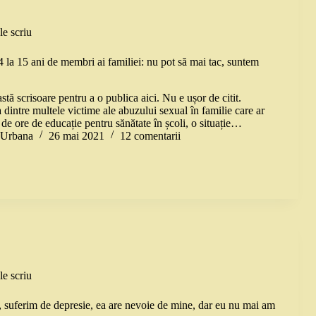
le scriu
 la 15 ani de membri ai familiei: nu pot să mai tac, suntem
tă scrisoare pentru a o publica aici. Nu e ușor de citit.
dintre multele victime ale abuzului sexual în familie care ar
ă de ore de educație pentru sănătate în școli, o situație…
a Urbana
26 mai 2021
12 comentarii
le scriu
, suferim de depresie, ea are nevoie de mine, dar eu nu mai am