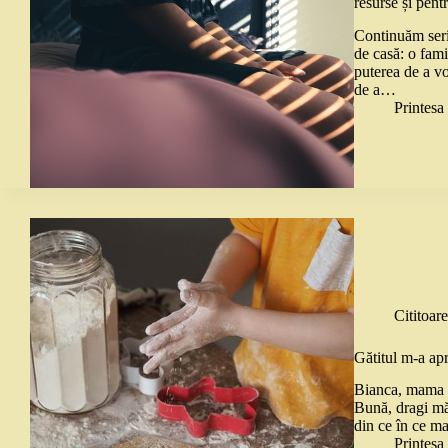
resurse și pent
Continuăm seria
de casă: o famil
puterea de a vo
de a…
Printes
Cititoare
Gătitul m-a ap
Bianca, mama lu
Bună, dragi mămi
din ce în ce ma
Printes