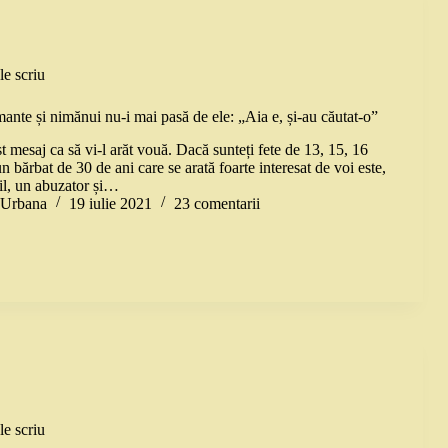
le scriu
ante și nimănui nu-i mai pasă de ele: „Aia e, și-au căutat-o”
 mesaj ca să vi-l arăt vouă. Dacă sunteți fete de 13, 15, 16
 un bărbat de 30 de ani care se arată foarte interesat de voi este,
il, un abuzator și…
a Urbana
19 iulie 2021
23 comentarii
le scriu