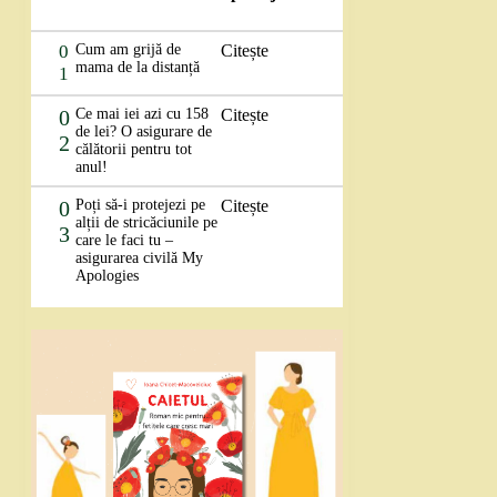
0
Cum am grijă de
Citește
mama de la distanță
1
0
Ce mai iei azi cu 158
Citește
de lei? O asigurare de
2
călătorii pentru tot
anul!
0
Poți să-i protejezi pe
Citește
alții de stricăciunile pe
3
care le faci tu –
asigurarea civilă My
Apologies