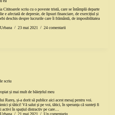
ru ea
 Cititoarele scriu cu o poveste tristă, care se întâmplă departe
ie e afectată de depresie, de lipsuri financiare, de exercițiul și
rbi deschis despre lucrurile care îi frământă, de imposibilitatea
a Urbana
23 mai 2021
24 comentarii
le scriu
ropiat și mai mult de băiețelul meu
i Rareș, și-a dorit să publice aici acest mesaj pentru voi.
ci și tătici! Vă salut și pe voi, tătici, în speranța că sunteți fi
i activi în spațiul distractiv pe care…
a Urbana
21 mai 2021
Un comentariu