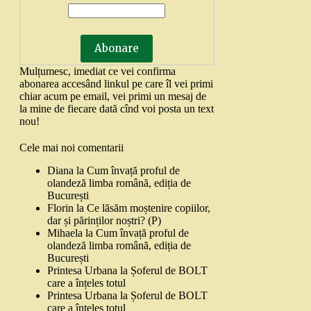
Mulțumesc, imediat ce vei confirma
abonarea accesând linkul pe care îl vei primi
chiar acum pe email, vei primi un mesaj de
la mine de fiecare dată cînd voi posta un text
nou!
Cele mai noi comentarii
Diana
la
Cum învață proful de
olandeză limba română, ediția de
București
Florin
la
Ce lăsăm moștenire copiilor,
dar și părinților noștri? (P)
Mihaela
la
Cum învață proful de
olandeză limba română, ediția de
București
Printesa Urbana
la
Șoferul de BOLT
care a înțeles totul
Printesa Urbana
la
Șoferul de BOLT
care a înțeles totul