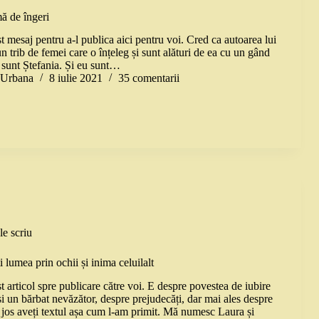
ă de îngeri
 mesaj pentru a-l publica aici pentru voi. Cred ca autoarea lui
n trib de femei care o înțeleg și sunt alături de ea cu un gând
sunt Ștefania. Și eu sunt…
a Urbana
8 iulie 2021
35 comentarii
le scriu
 lumea prin ochii și inima celuilalt
 articol spre publicare către voi. E despre povestea de iubire
și un bărbat nevăzător, despre prejudecăți, dar mai ales despre
 jos aveți textul așa cum l-am primit. Mă numesc Laura și