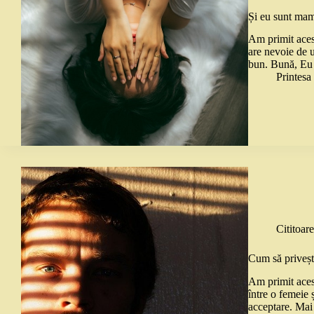
Și eu sunt mam
Am primit acest
are nevoie de u
bun. Bună, Eu 
Printes
Cititoare
Cum să privești
Am primit acest
între o femeie 
acceptare. Mai