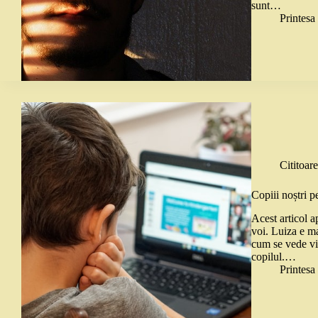
sunt…
Printes
Cititoare
Copiii noștri p
Acest articol ap
voi. Luiza e m
cum se vede vi
copilul.…
Printes