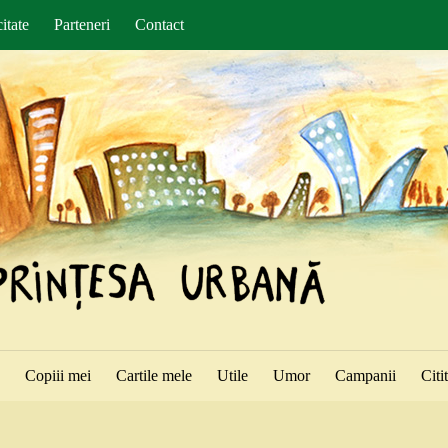
itate
Parteneri
Contact
ă
Copiii mei
Cartile mele
Utile
Umor
Campanii
Citi