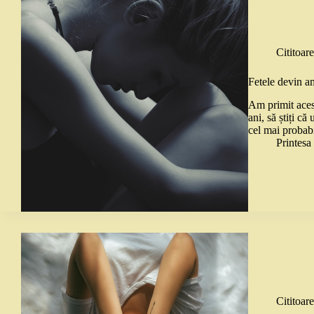
Cititoare
Fetele devin am
Am primit acest
ani, să știți că
cel mai probab
Printes
Cititoare