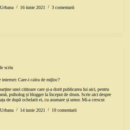
a Urbana
16 iunie 2021
3 comentarii
le scriu
e internet: Care-i calea de mijloc?
arține unei cititoare care și-a dorit publicarea lui aici, pentru
amă, psiholog și blogger la început de drum. Scrie aici despre
ața de după ochelarii ei, cu asumare și umor. Mi-a crescut
a Urbana
14 iunie 2021
19 comentarii