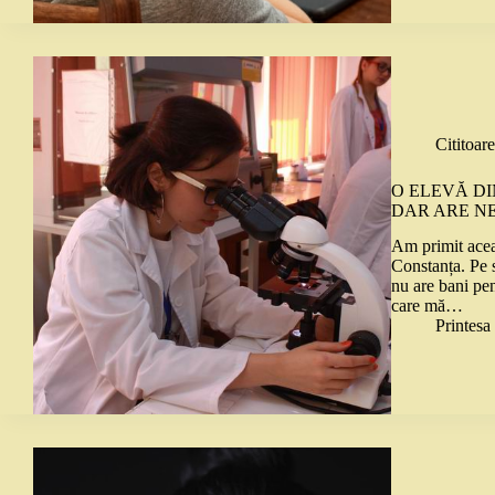
Cititoare
O ELEVĂ D
DAR ARE N
Am primit aceas
Constanța. Pe s
nu are bani pe
care mă…
Printes