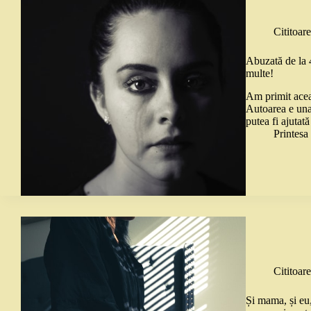
Cititoare
Abuzată de la 4
multe!
Am primit aceas
Autoarea e una 
putea fi ajutat
Printes
Cititoare
Și mama, și eu