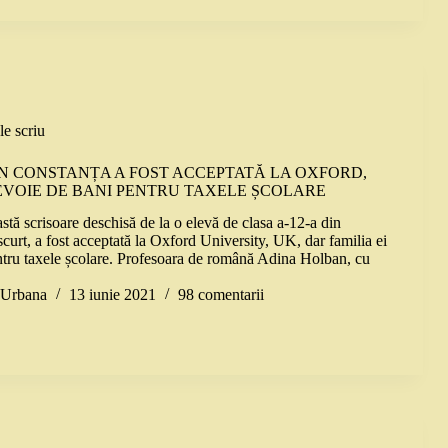
le scriu
IN CONSTANȚA A FOST ACCEPTATĂ LA OXFORD,
EVOIE DE BANI PENTRU TAXELE ȘCOLARE
tă scrisoare deschisă de la o elevă de clasa a-12-a din
curt, a fost acceptată la Oxford University, UK, dar familia ei
ntru taxele școlare. Profesoara de română Adina Holban, cu
a Urbana
13 iunie 2021
98 comentarii