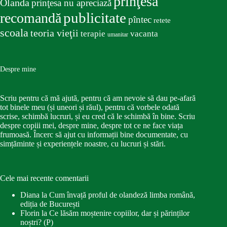
prinţesa
Olanda
prinţesa nu apreciază
publicitate
recomandă
pîntec
retete
scoala
teoria vieţii
terapie
vacanta
umanitar
Despre mine
Scriu pentru că mă ajută, pentru că am nevoie să dau pe-afară
tot binele meu (și uneori și răul), pentru că vorbele odată
scrise, schimbă lucruri, și eu cred că le schimbă în bine. Scriu
despre copiii mei, despre mine, despre tot ce ne face viața
frumoasă. Încerc să ajut cu informații bine documentate, cu
simțăminte și experiențele noastre, cu lucruri și stări.
Cele mai recente comentarii
Diana
la
Cum învață proful de olandeză limba română,
ediția de București
Florin
la
Ce lăsăm moștenire copiilor, dar și părinților
noștri? (P)