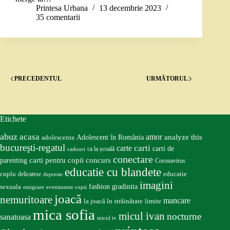
Printesa Urbana
13 decembrie 2023
35 comentarii
PRECEDENTUL
URMĂTORUL
Etichete
abuz
acasa
amor
Adolescent în România
analyze this
adolescenta
bucureşti-regatul
carte
carti
carti de
ca la școală
cadouri
conectare
carti pentru copii
concurs
parenting
Coronavirus
educatie cu blandete
educatie
cuplu
delicatese
depresie
imagini
fashion
gradinita
sexuala
emigrare
evenimente copii
joacă
nemuritoare
mancare
la joacă în străinătate
limite
mica sofia
micul ivan
nocturne
sanatoasa
micul iv