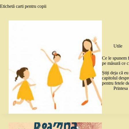
Etichetă
carti pentru copii
Utile
Ce le spunem fe
pe măsură ce c
Știți deja că e
capitolul despr
pentru fetele 
Printes