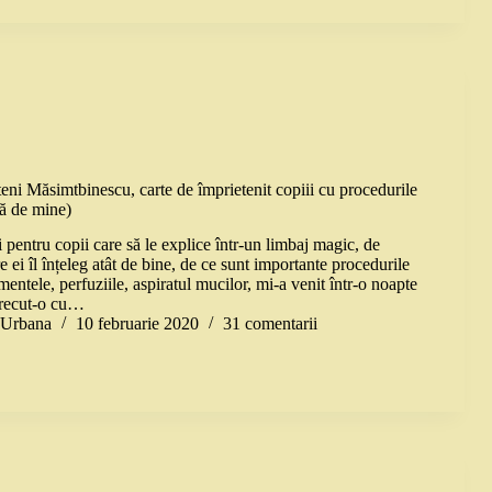
eni Măsimtbinescu, carte de împrietenit copiii cu procedurile
să de mine)
i pentru copii care să le explice într-un limbaj magic, de
e ei îl înțeleg atât de bine, de ce sunt importante procedurile
mentele, perfuziile, aspiratul mucilor, mi-a venit într-o noapte
trecut-o cu…
a Urbana
10 februarie 2020
31 comentarii