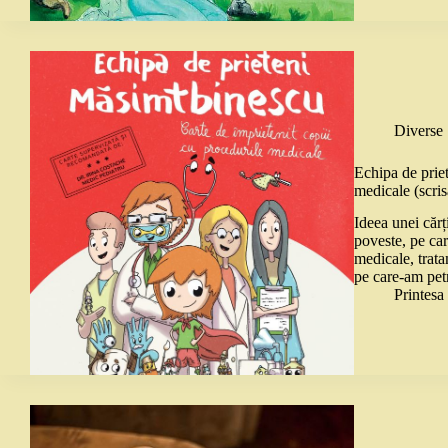
Diverse
Echipa de priet
medicale (scri
Ideea unei cărț
poveste, pe car
medicale, trata
pe care-am pe
Printes