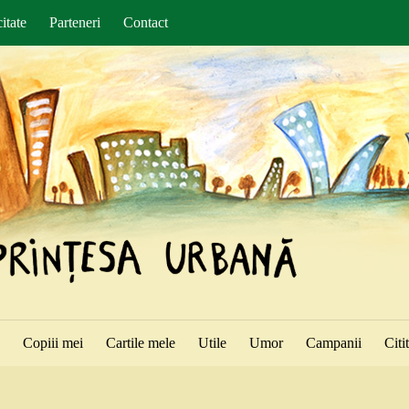
itate
Parteneri
Contact
ă
Copiii mei
Cartile mele
Utile
Umor
Campanii
Citi