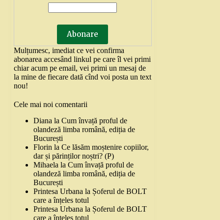
Mulțumesc, imediat ce vei confirma
abonarea accesând linkul pe care îl vei primi
chiar acum pe email, vei primi un mesaj de
la mine de fiecare dată cînd voi posta un text
nou!
Cele mai noi comentarii
Diana
la
Cum învață proful de
olandeză limba română, ediția de
București
Florin
la
Ce lăsăm moștenire copiilor,
dar și părinților noștri? (P)
Mihaela
la
Cum învață proful de
olandeză limba română, ediția de
București
Printesa Urbana
la
Șoferul de BOLT
care a înțeles totul
Printesa Urbana
la
Șoferul de BOLT
care a înțeles totul