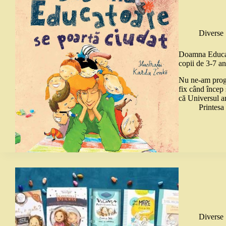
Diverse
Doamna Educato
copii de 3-7 an
Nu ne-am progra
fix când încep 
că Universul ar
Printes
Diverse