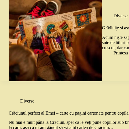
Diverse
Grădinițe și as
Acum niște săp
sute de titluri 
crescut, dar ca
Printes
Diverse
Crăciunul perfect al Emei – carte cu pagini cartonate pentru copila
Nu mai e mult până la Crăciun, sper că le veți pune copiilor sub bra
la cărți, așa că m-am gândit să vă arăt cartea de Crăciun…