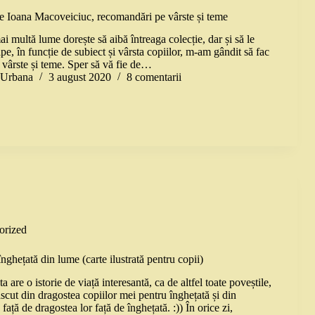
 de Ioana Macoveiciuc, recomandări pe vârste și teme
ai multă lume dorește să aibă întreaga colecție, dar și să le
e, în funcție de subiect și vârsta copiilor, m-am gândit să fac
e vârste și teme. Sper să vă fie de…
a Urbana
3 august 2020
8 comentarii
orized
ghețată din lume (carte ilustrată pentru copii)
a are o istorie de viață interesantă, ca de altfel toate poveștile,
scut din dragostea copiilor mei pentru înghețată și din
față de dragostea lor față de înghețată. :)) În orice zi,