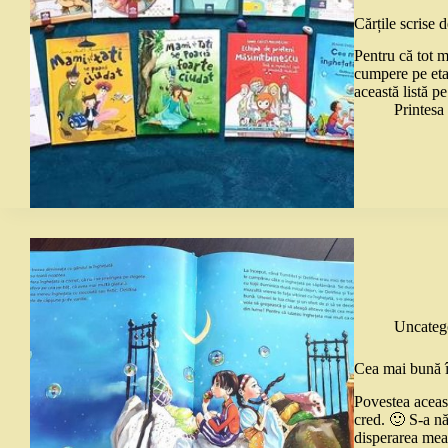
Cărțile scrise
Pentru că tot m
cumpere pe etap
această listă p
Printes
Uncateg
Cea mai bună în
Povestea aceast
cred. 🙂 S-a nă
disperarea mea 