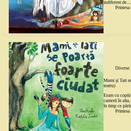
indiferent de
Printes
Diverse
Mami și Tati s
teatru)
Eram cu copiii 
cameră în alta
în timp ce pări
Printes