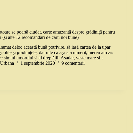
are se poartă ciudat, carte amuzantă despre grădiniță pentru
i (și alte 12 recomandări de cărți noi bune)
mat deloc această bună potrivire, să iasă cartea de la tipar
școlile și grădinițele, dar uite că așa s-a nimerit, mereu am zis
e simțul umorului și al dreptății! Așadar, veste mare și…
a Urbana
1 septembrie 2020
9 comentarii