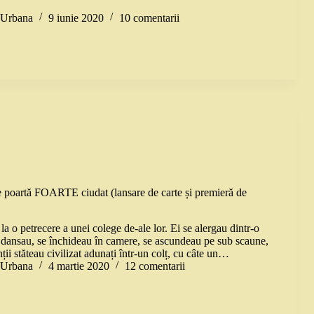
…
a Urbana
9 iunie 2020
10 comentarii
e poartă FOARTE ciudat (lansare de carte și premieră de
la o petrecere a unei colege de-ale lor. Ei se alergau dintr-o
, dansau, se închideau în camere, se ascundeau pe sub scaune,
nții stăteau civilizat adunați într-un colț, cu câte un…
a Urbana
4 martie 2020
12 comentarii