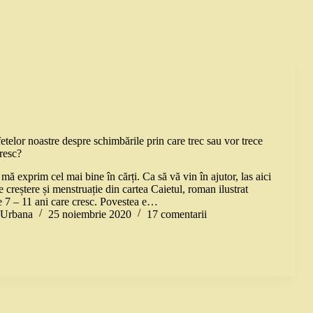
telor noastre despre schimbările prin care trec sau vor trece
resc?
u mă exprim cel mai bine în cărți. Ca să vă vin în ajutor, las aici
e creștere și menstruație din cartea Caietul, roman ilustrat
de 7 – 11 ani care cresc. Povestea e…
a Urbana
25 noiembrie 2020
17 comentarii