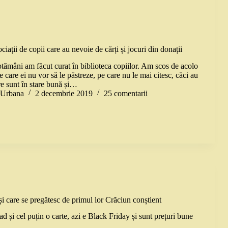
ociații de copii care au nevoie de cărți și jocuri din donații
tămâni am făcut curat în biblioteca copiilor. Am scos de acolo
pe care ei nu vor să le păstreze, pe care nu le mai citesc, căci au
re sunt în stare bună și…
a Urbana
2 decembrie 2019
25 comentarii
și care se pregătesc de primul lor Crăciun conștient
d și cel puțin o carte, azi e Black Friday și sunt prețuri bune