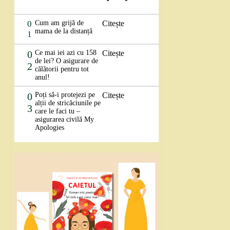
0
Cum am grijă de
Citește
mama de la distanță
1
0
Ce mai iei azi cu 158
Citește
de lei? O asigurare de
2
călătorii pentru tot
anul!
0
Poți să-i protejezi pe
Citește
alții de stricăciunile pe
3
care le faci tu –
asigurarea civilă My
Apologies