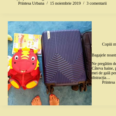
Printesa Urbana
15 noiembrie 2019
3 comentarii
Copiii m
Bagajele noastr
Ne pregătim de
Câteva haine, p
mei de gală pen
distracția…
Printes