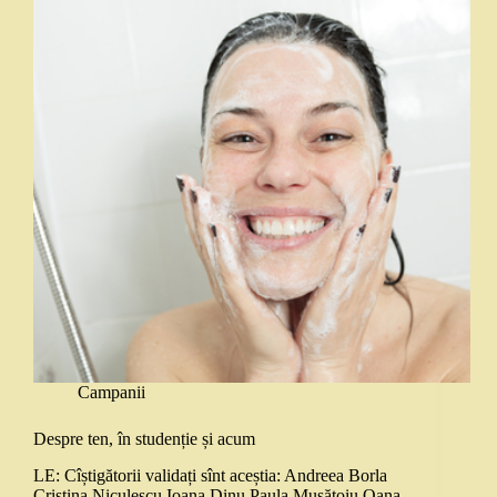
Campanii
Despre ten, în studenție și acum
LE: Cîștigătorii validați sînt aceștia: Andreea Borla
Cristina Niculescu Ioana Dinu Paula Mușătoiu Oana