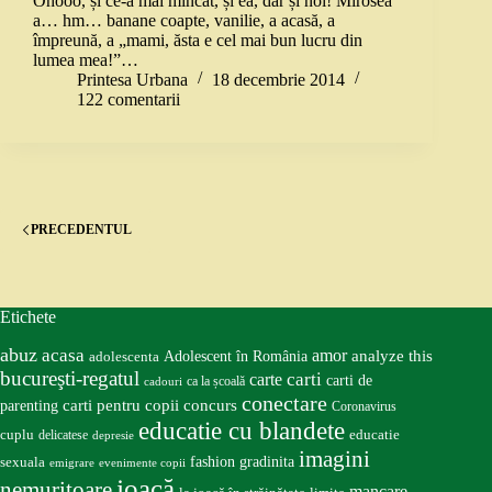
Ohooo, și ce-a mai mîncat, și ea, dar și noi! Mirosea
a… hm… banane coapte, vanilie, a acasă, a
împreună, a „mami, ăsta e cel mai bun lucru din
lumea mea!”…
Printesa Urbana
18 decembrie 2014
122 comentarii
PRECEDENTUL
Etichete
abuz
acasa
amor
Adolescent în România
analyze this
adolescenta
bucureşti-regatul
carte
carti
carti de
ca la școală
cadouri
conectare
carti pentru copii
concurs
parenting
Coronavirus
educatie cu blandete
educatie
cuplu
delicatese
depresie
imagini
fashion
gradinita
sexuala
emigrare
evenimente copii
joacă
nemuritoare
mancare