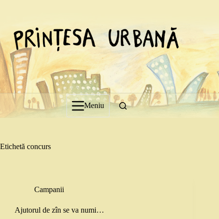
Sari
la
conținut
Meniu
Etichetă
concurs
Campanii
Ajutorul de zîn se va numi…