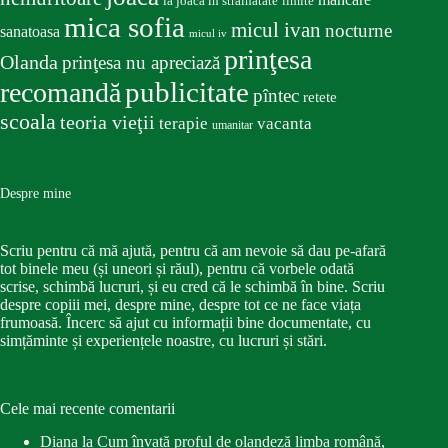
la joacă în străinătate
limite
mica sofia
micul ivan
nocturne
sanatoasa
micul iv
prinţesa
Olanda
prinţesa nu apreciază
publicitate
recomandă
pîntec
retete
scoala
teoria vieţii
terapie
vacanta
umanitar
Despre mine
Scriu pentru că mă ajută, pentru că am nevoie să dau pe-afară
tot binele meu (și uneori și răul), pentru că vorbele odată
scrise, schimbă lucruri, și eu cred că le schimbă în bine. Scriu
despre copiii mei, despre mine, despre tot ce ne face viața
frumoasă. Încerc să ajut cu informații bine documentate, cu
simțăminte și experiențele noastre, cu lucruri și stări.
Cele mai recente comentarii
Diana
la
Cum învață proful de olandeză limba română,