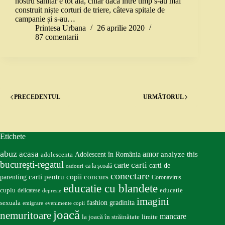
nostru sanitar e tot ăla, chiar dacă între timp s-au mai
construit niște corturi de triere, câteva spitale de
campanie și s-au…
Printesa Urbana
26 aprilie 2020
87 comentarii
PRECEDENTUL
URMĂTORUL
Etichete
abuz
acasa
amor
Adolescent în România
analyze this
adolescenta
bucureşti-regatul
carte
carti
carti de
ca la școală
cadouri
conectare
carti pentru copii
concurs
parenting
Coronavirus
educatie cu blandete
educatie
cuplu
delicatese
depresie
imagini
fashion
gradinita
sexuala
emigrare
evenimente copii
joacă
nemuritoare
mancare
la joacă în străinătate
limite