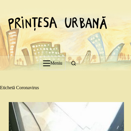
Sari
la
conținut
Meniu
Etichetă
Coronavirus