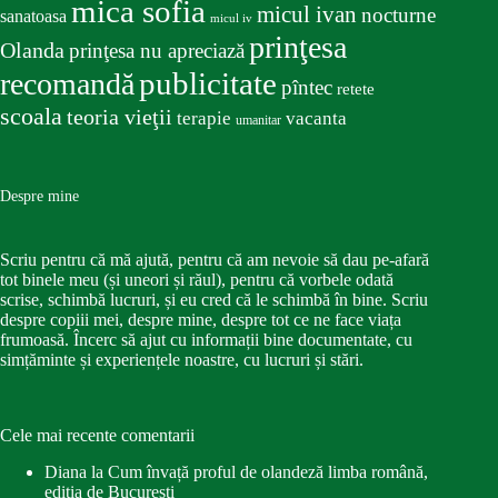
mica sofia
micul ivan
nocturne
sanatoasa
micul iv
prinţesa
Olanda
prinţesa nu apreciază
publicitate
recomandă
pîntec
retete
scoala
teoria vieţii
terapie
vacanta
umanitar
Despre mine
Scriu pentru că mă ajută, pentru că am nevoie să dau pe-afară
tot binele meu (și uneori și răul), pentru că vorbele odată
scrise, schimbă lucruri, și eu cred că le schimbă în bine. Scriu
despre copiii mei, despre mine, despre tot ce ne face viața
frumoasă. Încerc să ajut cu informații bine documentate, cu
simțăminte și experiențele noastre, cu lucruri și stări.
Cele mai recente comentarii
Diana
la
Cum învață proful de olandeză limba română,
ediția de București