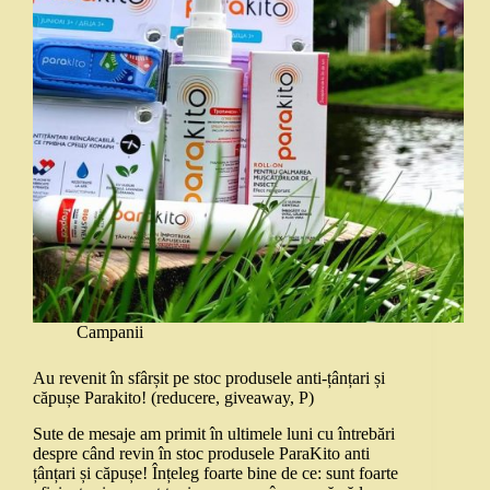
Campanii
Au revenit în sfârșit pe stoc produsele anti-țânțari și
căpușe Parakito! (reducere, giveaway, P)
Sute de mesaje am primit în ultimele luni cu întrebări
despre când revin în stoc produsele ParaKito anti
țânțari și căpușe! Înțeleg foarte bine de ce: sunt foarte