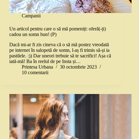
Campanii
Un articol pentru care o să mă pomeniți: oferă(-ți)
cadou un somn bun! (P)
Dacă mi-ar fi zis cineva că o să mă postez vreodată
pe internet în salopetă de somn, l-aș fi trimis să-și ia
pastilele. :)) Dar uneori trebuie să te sacrifici! Așa că
iată-mă! Ba în reelul de pe Insta și…
Printesa Urbana
30 octombrie 2023
10 comentarii