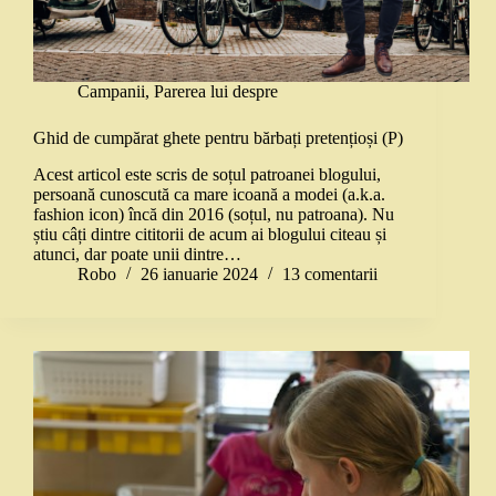
Campanii
,
Parerea lui despre
Ghid de cumpărat ghete pentru bărbați pretențioși (P)
Acest articol este scris de soțul patroanei blogului,
persoană cunoscută ca mare icoană a modei (a.k.a.
fashion icon) încă din 2016 (soțul, nu patroana). Nu
știu câți dintre cititorii de acum ai blogului citeau și
atunci, dar poate unii dintre…
Robo
26 ianuarie 2024
13 comentarii