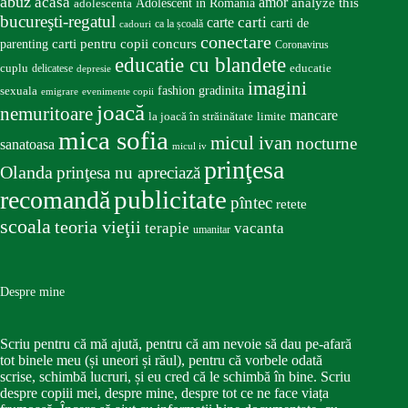
abuz
acasa
amor
Adolescent în România
analyze this
adolescenta
bucureşti-regatul
carte
carti
carti de
ca la școală
cadouri
conectare
carti pentru copii
concurs
parenting
Coronavirus
educatie cu blandete
educatie
cuplu
delicatese
depresie
imagini
fashion
gradinita
sexuala
emigrare
evenimente copii
joacă
nemuritoare
mancare
la joacă în străinătate
limite
mica sofia
micul ivan
nocturne
sanatoasa
micul iv
prinţesa
Olanda
prinţesa nu apreciază
publicitate
recomandă
pîntec
retete
scoala
teoria vieţii
terapie
vacanta
umanitar
Despre mine
Scriu pentru că mă ajută, pentru că am nevoie să dau pe-afară
tot binele meu (și uneori și răul), pentru că vorbele odată
scrise, schimbă lucruri, și eu cred că le schimbă în bine. Scriu
despre copiii mei, despre mine, despre tot ce ne face viața