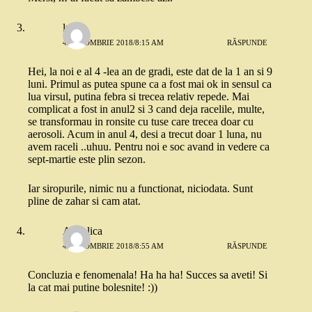
luiza
4 OCTOMBRIE 2018/8:15 AM
RĂSPUNDE
Hei, la noi e al 4 -lea an de gradi, este dat de la 1 an si 9
luni. Primul as putea spune ca a fost mai ok in sensul ca
lua virsul, putina febra si trecea relativ repede. Mai
complicat a fost in anul2 si 3 cand deja racelile, multe,
se transformau in ronsite cu tuse care trecea doar cu
aerosoli. Acum in anul 4, desi a trecut doar 1 luna, nu
avem raceli ..uhuu. Pentru noi e soc avand in vedere ca
sept-martie este plin sezon.
Iar siropurile, nimic nu a functionat, niciodata. Sunt
pline de zahar si cam atat.
Angelica
4 OCTOMBRIE 2018/8:55 AM
RĂSPUNDE
Concluzia e fenomenala! Ha ha ha! Succes sa aveti! Si
la cat mai putine bolesnite! :))