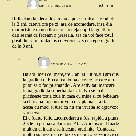
8 OCTOMBRIE 2018/7:21 AM
RĂSPUNDE
Reflectam la ideea de a o duce pe cea mica la gradi de
la 2 ani, cateva ore pe zi, asa de acomodare, insa din
marturisirile mamicilor care au deja copii la gradi imi
dau seama ca faceam o greseala, asa ca voi face totul
posibilul sa nu o dau asa devreme si sa incepem gradi
de la 3 ani.
Giulia
30 SEPTEMBRIE 2019/11:43 AM
Baiatul meu cel mare,are 2 ani si 4 luni.si l am dus
la gradinita . E cea mai buna alegere pe care am
putut sa o fac,pt amandoi. Are activitati,mancare
buna,gradinita superba -la stat-. Nu se mai
plictiseste toata ziua in casa cu mine si cu bebe,are
si el treaba lui,cum ar veni.o saptamana a stat
acasa cu muci si tuse,ca nu am vrut sa se agraveze
sau ceva.
El e foarte fericit,acomodarea a fost rapida,a plans
2 zile in prima saptamana. Atat. Am discutat foarte
mult cu el inainte sa inceapa gradinita. Conteaza
mult.ii spuneam cu entuziasm cum o sa se joace cu