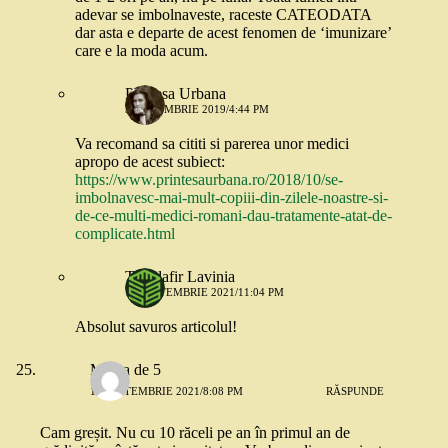
adevar se imbolnaveste, raceste CATEODATA
dar asta e departe de acest fenomen de ‘imunizare’
care e la moda acum.
Printesa Urbana
3 OCTOMBRIE 2019/4:44 PM
Va recomand sa cititi si parerea unor medici
apropo de acest subiect:
https://www.printesaurbana.ro/2018/10/se-
imbolnavesc-mai-mult-copiii-din-zilele-noastre-si-
de-ce-multi-medici-romani-dau-tratamente-atat-de-
complicate.html
Trandafir Lavinia
16 SEPTEMBRIE 2021/11:04 PM
Absolut savuros articolul!
Mama de 5
16 SEPTEMBRIE 2021/8:08 PM
RĂSPUNDE
Cam greșit. Nu cu 10 răceli pe an în primul an de