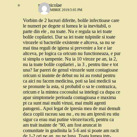
radu nicolae
3 OCTOMBRIE 2019/3:05 PM
Vorbim de 2 lucruri diferite, bolile infectioase care
le numeri pe degete si lumea le ia inevitabil, o
parte din ele , nu toate. Nu e regula sa iei toate
bolile copilariei. Dar sa iei toate tulpinile si toate
virozele si bacteriile existente e altceva, sa nu se
mai tina reguli de igiena si prevenire a lor e iar
altceva, pe logica ca oricum nu functioneaza, e pur
si simplu o tampenie. Nu ia 10 viroze pe an, ia 2,
nu ia toate bolile copilariei , ia 3 , pentru tine e tot
una? Iar pareri de genul virozele sunt contagioase
oricum si inainte de debut nu isi au rostul pentru
ca aici nu facem medicina, poti sa lasi medicii sa
se pronunte la asta, si probabil o sa te contrazica,
oricum e la mintea cocosului sa intelegi ca dupa ce
apar simptomele perioada contagioasa e maxima
pt ca sunt mai multi virusi, mai multi agenti
patogeni.. Apoi legat de ipresia mea de mai demult
daca copiii raceau sau nu , eu nu am ipresii eu stiu
sigur ca erau mai putine viroze/raceli, pentru ca
am trait inainte de ’90, am fost aruncat in
comunitate in gradinita la 5-6 ani si poate am racit
de 1-2 ori pe an, nu pe luna. Toata lumea intr-