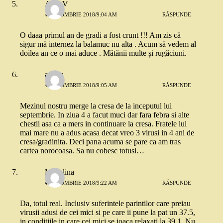
AlinaV
4 OCTOMBRIE 2018/9:04 AM
RĂSPUNDE
O daaa primul an de gradi a fost crunt !!! Am zis că
sigur mă internez la balamuc nu alta . Acum să vedem al
doilea an ce o mai aduce . Mătănii multe și rugăciuni.
ariana
4 OCTOMBRIE 2018/9:05 AM
RĂSPUNDE
Mezinul nostru merge la cresa de la inceputul lui
septembrie. In ziua 4 a facut muci dar fara febra si alte
chestii asa ca a mers in continuare la cresa. Fratele lui
mai mare nu a adus acasa decat vreo 3 virusi in 4 ani de
cresa/gradinita. Deci pana acuma se pare ca am tras
cartea norocoasa. Sa nu cobesc totusi…
Madalina
4 OCTOMBRIE 2018/9:22 AM
RĂSPUNDE
Da, totul real. Inclusiv suferintele parintilor care preiau
virusii adusi de cei mici si pe care ii pune la pat un 37.5,
in conditiile in care cei mici se joaca relaxati la 39.1. Nu