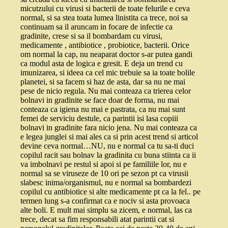
micutzului cu virusi si bacterii de toate felurile e ceva
normal, si sa stea toata lumea linistita ca trece, noi sa
continuam sa il aruncam in focare de infectie ca
gradinite, crese si sa il bombardam cu virusi,
medicamente , antibiotice , probiotice, bacterii. Orice
om normal la cap, nu neaparat doctor s-ar putea gandi
ca modul asta de logica e gresit. E deja un trend cu
imunizarea, si ideea ca cel mic trebuie sa ia toate bolile
planetei, si sa facem si haz de asta, dar sa nu ne mai
pese de nicio regula. Nu mai conteaza ca trierea celor
bolnavi in gradinite se face doar de forma, nu mai
conteaza ca igiena nu mai e pastrata, ca nu mai sunt
femei de serviciu destule, ca parintii isi lasa copiii
bolnavi in gradinite fara nicio jena. Nu mai conteaza ca
e legea junglei si mai ales ca si prin acest trend si articol
devine ceva normal…NU, nu e normal ca tu sa-ti duci
copilul racit sau bolnav la gradinita cu buna stiinta ca ii
va imbolnavi pe restul si apoi si pe familiile lor, nu e
normal sa se viruseze de 10 ori pe sezon pt ca virusii
slabesc inima/organismul, nu e normal sa bombardezi
copilul cu antibiotice si alte medicamente pt ca la fel.. pe
termen lung s-a confirmat ca e nociv si asta provoaca
alte boli. E mult mai simplu sa zicem, e normal, las ca
trece, decat sa fim responsabili atat parintii cat si