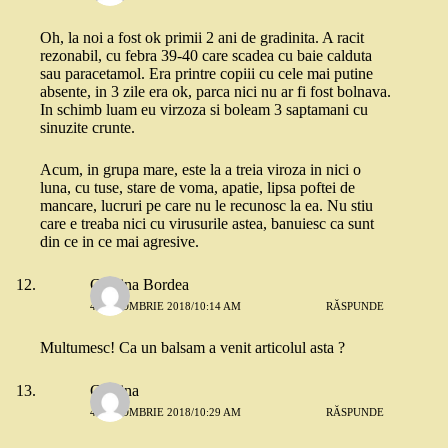
Oh, la noi a fost ok primii 2 ani de gradinita. A racit
rezonabil, cu febra 39-40 care scadea cu baie calduta
sau paracetamol. Era printre copiii cu cele mai putine
absente, in 3 zile era ok, parca nici nu ar fi fost bolnava.
In schimb luam eu virzoza si boleam 3 saptamani cu
sinuzite crunte.
Acum, in grupa mare, este la a treia viroza in nici o
luna, cu tuse, stare de voma, apatie, lipsa poftei de
mancare, lucruri pe care nu le recunosc la ea. Nu stiu
care e treaba nici cu virusurile astea, banuiesc ca sunt
din ce in ce mai agresive.
Cristina Bordea
4 OCTOMBRIE 2018/10:14 AM
RĂSPUNDE
Multumesc! Ca un balsam a venit articolul asta ?
Cristina
4 OCTOMBRIE 2018/10:29 AM
RĂSPUNDE