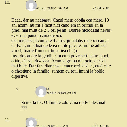
Diana
4 OCTOMBRIE 2018/10:04 AM
RĂSPUNDE
Daaa, dar nu neaparat. Cazul meu: copila cea mare, 10
ani acum, nu mi-a racit nici cand era in primul an la
gradi mai mult de 2-3 ori pe an. Diaree niciodata! never-
ever nici pana in ziua de azi.
Cel mic insa, acum are 4 ani si jumatate, e de-o seama
cu Ivan, nu a luat de le ea nimic pt ca ea nu ne aduce
virusi, foarte frumos din partea ei! :)) .
Insa de cand e la gradi, cam cum povestesti si tu: muci,
otitie, chestii de-astea. Acum e grupa mijlocie, e ceva
mai bine. Dar fara diaree sau enterocolite si el, cred ca e
o chestiune in familie, suntem cu totii imuni la bolile
digestive.
Roxana
4 OCTOMBRIE 2018/1:39 PM
Si noi la fel. O familie zdravana dpdv intestinal
???
Felicita
4 OCTOMBRIE 2018/10:13 AM
RĂSPUNDE