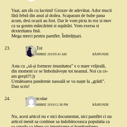
Vaai, am râs cu lacrimi! Grozav de adevărat. Ador mucii
fără febră din anul al doilea. Scaparam de bube pana
acum, desi ocazii au fost. Dar le vom picta in roz si mov
ca sa gonim mâncărimi si supărări. Vom exersa si
dexteritatea fină.
Mega merci pentru pamflet. Îmbrățișari.
Sorin Tot
1 OCTOMBRIE 2019/9:41 AM
RĂSPUNDE
Asta cu „să-și formeze imunitatea” e o mare vrăjeală,
din moment ce se îmbolnăvește tot neamul. Noi cu ce-
am greșit?!:))
Următoarea pandemie nasoală se va naște la „grădi”.
Dau scris!
radu nicolae
3 OCTOMBRIE 2019/12:38 PM
RĂSPUNDE
Nu, acest articol nu e nici documentat, nici pamflet ci un
articol menit sa continue sa indobitoceasca populatia ca
sa creada ca ideea cu imunizarea si bombardarea