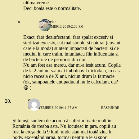
ultima vreme.
Deci boala este o normalitate.
o femeie
3 OCTOMBRIE 2019/2:36 PM
Exact, fara dezinfectanti, fara spalat excesiv si
sterilizat excesiv, cat mai simplu si natural (cuvant
care e la moda) suntem impactati de bacterii si de
mediul in care traim, imunitatea fiin influentata si
de bacteriile de pe noi si din noi.
Nu am fost asa mereu, dar mi-a iesit acum. Copila
de la 2 ani nu s-a mai imbolnavit niciodata, in casa
nicio raceala de X ani, niciun drum la farmacie
(ok, sampoanele antipaduchi nu le calculam, da?
😀 )
Sim
30 SEPTEMBRIE 2019/11:27 AM
RĂSPUNDE
Şi totuşi, suntem de acord că suferim foarte mult in
România de treaba asta. Nu locuiesc in țara, copiii au
fost la creşa de la 9 luni, unde stau mai toată ziua in
body, exceptând iarna, tocmai pentru a le si spori