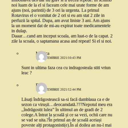
noi luam de la el si faceam cele mai urate forme de am
ajuns (noi, parintii) de 3 ori la urgenta. La primul
Rotavirus el o vomitat de 2 ori si eu am stat 2 zile in
perfuzii la spital. Dupa, am avut liniste 3 ani. Am ajuns
la un moment dat de mi-au expirat toate medicamentele
in dulap.
Daaar…cand am inceput scoala, am luat-o de la capat. 2
zile la scoala, o saptamana acasa and repeat! Si el si noi.
Monica
16 SEPTEMBRIE 2021/10:43 PM
Sunt in ultima faza cea cu indragosteala stiti vriun
leac ?
Eli
17 SEPTEMBRIE 2021/12:44 PM
Lăsați îndrăgostească sa-si facă damblaua ca e de
sezon ca virușii…deocamdată.???Nepotul meu era
,,îndrăgostit lulea” în ultimul an de gradi de 2
colege.A întrat la școală și ce sa vezi, ochii care nu
se vad se uita.?În primul an de școală aceiași
poveste alți protagonisti(e).În al doilea an nu-l mai