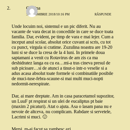
Cristina
3 OCTOMBRIE 2018/10:16 PM
RĂSPUNDE
Unde locuim noi, sistemul e un pic diferit. Nu au
vacante de vara decat in concediile in care se duce toata
familia. Dar, evident, pe timp de vara e mai lejer. Cum a
inceput anul scolar, absolut orice cuvant ai scris, cu tot
cu punct, virgula si cratime. Zuzulina noastra are 19-20
luni si se duce la cresa de la 4 luni. In primele doua
saptamani a venit cu Rotavirus de am zis ca ma
deshidratez langa ea cu ea…mi-a tras cineva presul de
sub picioare…si de atunci a tinut-o intr-o veselie si a
adus acasa absolut toate formele si combinatiile posibile
de muci-tuse-febra-scaune-si mai multi muci-nopti
nedormit-nerespirate.
Dar, ai mare dreptate. Am in casa paracetamol supozitor,
un LuuF pt respirat si un ulei de eucaliptus pt baie
(maxim 2 picaturi). Atat o ajuta. Asa o lasam pana nu e
nevoie de altceva, nu complicam. Rabdare si servetele,
Lacrimi si muci. 🙂
Mersi, m-ai facut sa zambesc azi.