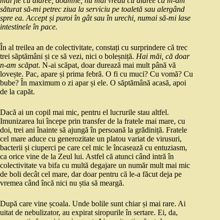
mai fie cu diaree, doamne, nu mai vreau cu diaree că m-am
săturat să-mi petrec ziua la serviciu pe toaletă sau alergând
spre ea. Accept și puroi în gât sau în urechi, numai să-mi lase
intestinele în pace.
În al treilea an de colectivitate, constați cu surprindere că trec
trei săptămâni și ce să vezi, nici o boleșniță.
Hai măi, că doar
n-am scăpat
. N-ai scăpat, doar durează mai mult până vă
lovește. Pac, apare și prima febră. O fi cu muci? Cu vomă? Cu
bube? În maximum o zi apar și ele. O săptămână acasă, apoi
de la capăt.
Dacă ai un copil mai mic, pentru el lucrurile stau altfel.
Imunizarea lui începe prin transfer de la fratele mai mare, cu
doi, trei ani înainte să ajungă în persoană la grădiniță. Fratele
cel mare aduce cu generozitate un platou variat de virusuri,
bacterii și ciuperci pe care cel mic le încasează cu entuziasm,
ca orice vine de la Zeul lui. Astfel că atunci când intră în
colectivitate va bifa cu multă degajare un număr mult mai mic
de boli decât cel mare, dar doar pentru că le-a făcut deja pe
vremea când încă nici nu știa să meargă.
După care vine școala. Unde bolile sunt chiar și mai rare. Ai
uitat de nebulizator, au expirat siropurile în sertare. Ei, da,