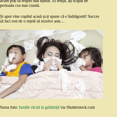
acum poți să respiri mai ușurat. Ai reușit, ați scăpat de
perioada cea mai cruntă.
Și apoi vine copilul acasă și-ți spune că e îndrăgostit! Succes
să faci rost de o rețetă să rezolve asta…
Sursa foto:
familie răcită la grădiniță
via Shutterstock.com