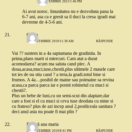
18 SEPTEMBRIE 2021/1:46 PM
Ai avut noroc. Imunitatea nu e dezvoltata pana la
6-7 ani, asa ca e gresit sa il duci la cresa /gradi mai
devreme de 4-5-6 ani.
Giulia
30 SEPTEMBRIE 2019/11:38 AM
RĂSPUNDE
Vai ?? suntem in a 4a saptamana de gradinita. In
prima,plans marti si miercuri. Cam atat a durat
acomodarea? acum ma saluta cand plec. A
doua,acasa,muci,tuse,chestii,plus ultimele 2 masele care
tot ies de nu stiu cand ? a treia,la gradi.totul bine si
frumos. A 4a…posibil de maine sau poimaine sa revina
acasa,ca parca parca iar e pornit robinetul cu muci si
chestii?.
Plus un bebe de luni,cu un semi-scut din alaptare,dar
care a fost si el cu muci si ceva tuse deodata cu mine si
cu frateso? plus de azi incep anul 2,postliceala sanitara ?
deci anul asta nu poate fi mai plin ?
Bănică ana maria
30 SEPTEMBRIE 2019/8:41 PM
RĂSPUNDE