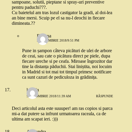
sampoane, solutii, pieptane si spray-uri preventive
pentru paduchi???.
Cu baietelul am tras lozul castigator la gradi, al doi-lea
an bine mersi. Scuip pe el sa nu-l deochi in fiecare
dimineata.??
Roxana
5 OCTOMBRIE 2018/9:51 PM
Pune in șampon câteva picături de ulei de arbore
de ceai, sau cate o picătura direct pe piele, dupa
fiecare ureche si pe ceafa. Miroase îngrozitor dar
tine la distanța păduchii. Stai liniștita, noi locuim
in Madrid si tot mai tot timpul primesc notificare
ca sunt cazuri de pediculoza in grădinița.
lavinia
5 OCTOMBRIE 2018/11:39 AM
RĂSPUNDE
Deci articolul asta este suuuper! am ras copios si parca
mi-a dat putere sa infrunt urmatoarea raceala, ca de
ultima am scapat ieri. :)))
Alexandra