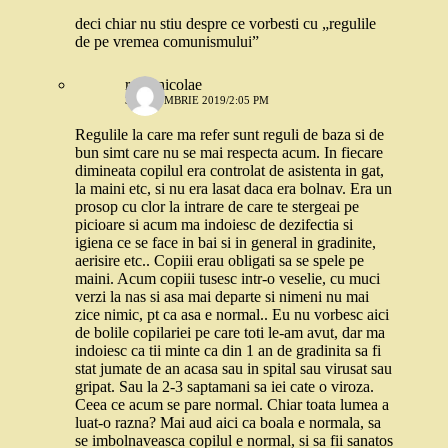
deci chiar nu stiu despre ce vorbesti cu „regulile
de pe vremea comunismului”
radu nicolae
3 OCTOMBRIE 2019/2:05 PM
Regulile la care ma refer sunt reguli de baza si de
bun simt care nu se mai respecta acum. In fiecare
dimineata copilul era controlat de asistenta in gat,
la maini etc, si nu era lasat daca era bolnav. Era un
prosop cu clor la intrare de care te stergeai pe
picioare si acum ma indoiesc de dezifectia si
igiena ce se face in bai si in general in gradinite,
aerisire etc.. Copiii erau obligati sa se spele pe
maini. Acum copiii tusesc intr-o veselie, cu muci
verzi la nas si asa mai departe si nimeni nu mai
zice nimic, pt ca asa e normal.. Eu nu vorbesc aici
de bolile copilariei pe care toti le-am avut, dar ma
indoiesc ca tii minte ca din 1 an de gradinita sa fi
stat jumate de an acasa sau in spital sau virusat sau
gripat. Sau la 2-3 saptamani sa iei cate o viroza.
Ceea ce acum se pare normal. Chiar toata lumea a
luat-o razna? Mai aud aici ca boala e normala, sa
se imbolnaveasca copilul e normal, si sa fii sanatos