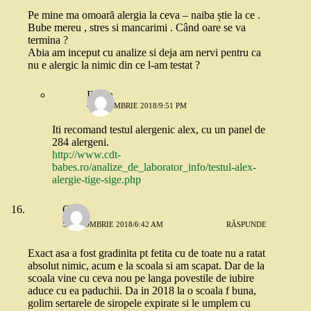
Pe mine ma omoară alergia la ceva – naiba știe la ce .
Bube mereu , stres si mancarimi . Când oare se va
termina ?
Abia am inceput cu analize si deja am nervi pentru ca
nu e alergic la nimic din ce l-am testat ?
Diana
4 OCTOMBRIE 2018/9:51 PM
Iti recomand testul alergenic alex, cu un panel de
284 alergeni.
http://www.cdt-
babes.ro/analize_de_laborator_info/testul-alex-
alergie-tige-sige.php
Oana
5 OCTOMBRIE 2018/6:42 AM
RĂSPUNDE
Exact asa a fost gradinita pt fetita cu de toate nu a ratat
absolut nimic, acum e la scoala si am scapat. Dar de la
scoala vine cu ceva nou pe langa povestile de iubire
aduce cu ea paduchii. Da in 2018 la o scoala f buna,
golim sertarele de siropele expirate si le umplem cu