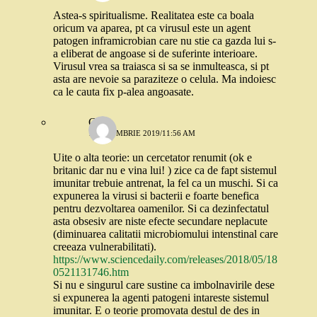
Astea-s spiritualisme. Realitatea este ca boala
oricum va aparea, pt ca virusul este un agent
patogen inframicrobian care nu stie ca gazda lui s-
a eliberat de angoase si de suferinte interioare.
Virusul vrea sa traiasca si sa se inmulteasca, si pt
asta are nevoie sa paraziteze o celula. Ma indoiesc
ca le cauta fix p-alea angoasate.
C
1 OCTOMBRIE 2019/11:56 AM
Uite o alta teorie: un cercetator renumit (ok e
britanic dar nu e vina lui! ) zice ca de fapt sistemul
imunitar trebuie antrenat, la fel ca un muschi. Si ca
expunerea la virusi si bacterii e foarte benefica
pentru dezvoltarea oamenilor. Si ca dezinfectatul
asta obsesiv are niste efecte secundare neplacute
(diminuarea calitatii microbiomului intenstinal care
creeaza vulnerabilitati).
https://www.sciencedaily.com/releases/2018/05/18
0521131746.htm
Si nu e singurul care sustine ca imbolnavirile dese
si expunerea la agenti patogeni intareste sistemul
imunitar. E o teorie promovata destul de des in