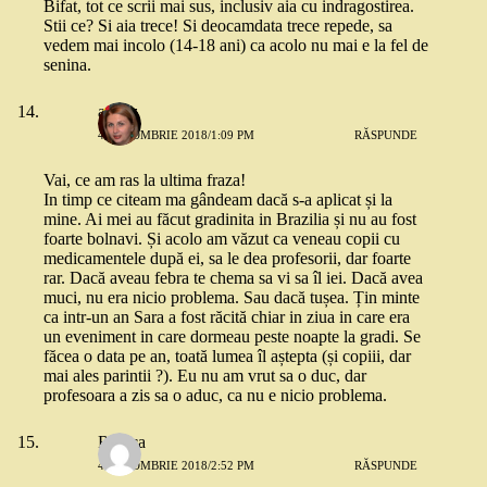
Bifat, tot ce scrii mai sus, inclusiv aia cu indragostirea.
Stii ce? Si aia trece! Si deocamdata trece repede, sa
vedem mai incolo (14-18 ani) ca acolo nu mai e la fel de
senina.
andaz
4 OCTOMBRIE 2018/1:09 PM
RĂSPUNDE
Vai, ce am ras la ultima fraza!
In timp ce citeam ma gândeam dacă s-a aplicat și la
mine. Ai mei au făcut gradinita in Brazilia și nu au fost
foarte bolnavi. Și acolo am văzut ca veneau copii cu
medicamentele după ei, sa le dea profesorii, dar foarte
rar. Dacă aveau febra te chema sa vi sa îl iei. Dacă avea
muci, nu era nicio problema. Sau dacă tușea. Țin minte
ca intr-un an Sara a fost răcită chiar in ziua in care era
un eveniment in care dormeau peste noapte la gradi. Se
făcea o data pe an, toată lumea îl aștepta (și copiii, dar
mai ales parintii ?). Eu nu am vrut sa o duc, dar
profesoara a zis sa o aduc, ca nu e nicio problema.
Raluca
4 OCTOMBRIE 2018/2:52 PM
RĂSPUNDE