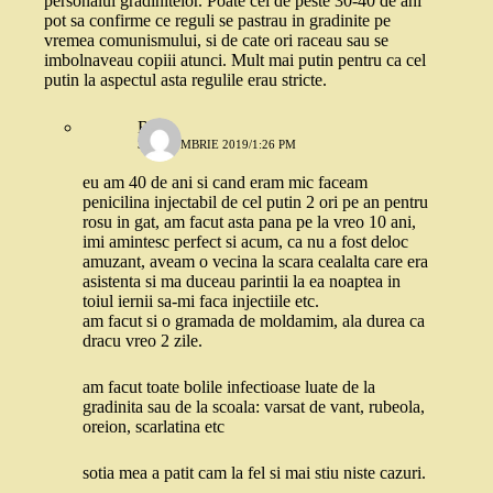
personalul gradinitelor. Poate cei de peste 30-40 de ani
pot sa confirme ce reguli se pastrau in gradinite pe
vremea comunismului, si de cate ori raceau sau se
imbolnaveau copiii atunci. Mult mai putin pentru ca cel
putin la aspectul asta regulile erau stricte.
Robo
3 OCTOMBRIE 2019/1:26 PM
eu am 40 de ani si cand eram mic faceam
penicilina injectabil de cel putin 2 ori pe an pentru
rosu in gat, am facut asta pana pe la vreo 10 ani,
imi amintesc perfect si acum, ca nu a fost deloc
amuzant, aveam o vecina la scara cealalta care era
asistenta si ma duceau parintii la ea noaptea in
toiul iernii sa-mi faca injectiile etc.
am facut si o gramada de moldamim, ala durea ca
dracu vreo 2 zile.
am facut toate bolile infectioase luate de la
gradinita sau de la scoala: varsat de vant, rubeola,
oreion, scarlatina etc
sotia mea a patit cam la fel si mai stiu niste cazuri.