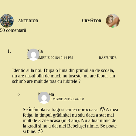
ANTERIOR
URMĂTOR
50 comentarii
Mihaela
3 OCTOMBRIE 2018/10:14 PM
RĂSPUNDE
Identic si la noi. Dupa o luna din primul an de scoala,
nu are nasul plin de muci, nu tuseste, nu are febra…in
schimb are mult de tras cu iubitele ?
Nicoleta
30 SEPTEMBRIE 2019/1:44 PM
Se întâmpla sa tragi si cartea norocoasa. 🙂 A mea
fetița, in timpul grădiniței nu stiu daca a stat mai
mult de 3 zile acasa (in 3 ani). Nu a luat nimic de
la gradi si nu a dat nici Bebelușei nimic. Se poate
si bine. 🙂