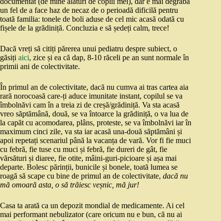
documentat (de mine alături de copiii mei), dar e mai degrabă
un fel de a face haz de necaz de o perioadă dificilă pentru
toată familia: tonele de boli aduse de cel mic acasă odată cu
fișele de la grădiniță. Concluzia e să ședeți calm, trece!
Dacă vreți să citiți părerea unui pediatru despre subiect, o
găsiți
aici
, zice și ea că dap, 8-10 răceli pe an sunt normale în
primii ani de colectivitate.
În primul an de colectivitate, dacă nu cumva ai tras cartea aia
rară norocoasă care-ți aduce imunitate instant, copilul se va
îmbolnăvi cam în a treia zi de creșă/grădiniță. Va sta acasă
vreo săptămână, două, se va întoarce la grădiniță, o va lua de
la capăt cu acomodarea, plâns, proteste, se va îmbolnăvi iar în
maximum cinci zile, va sta iar acasă una-două săptămâni și
apoi repetați scenariul până la vacanța de vară. Vor fi fie muci
cu febră, fie tuse cu muci și febră, fie dureri de gât, fie
vărsături și diaree, fie otite, mâini-guri-picioare și așa mai
departe. Bolesc părinții, bunicile și bonele, toată lumea se
roagă să scape cu bine de primul an de colectivitate,
dacă nu
mă omoară asta, o să trăiesc veșnic, mă jur!
Casa ta arată ca un depozit mondial de medicamente. Ai cel
mai performant nebulizator (care oricum nu e bun, că nu ai