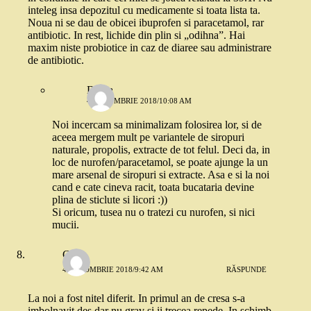
inteleg insa depozitul cu medicamente si toata lista ta.
Noua ni se dau de obicei ibuprofen si paracetamol, rar
antibiotic. In rest, lichide din plin si „odihna”. Hai
maxim niste probiotice in caz de diaree sau administrare
de antibiotic.
Diana
4 OCTOMBRIE 2018/10:08 AM
Noi incercam sa minimalizam folosirea lor, si de
aceea mergem mult pe variantele de siropuri
naturale, propolis, extracte de tot felul. Deci da, in
loc de nurofen/paracetamol, se poate ajunge la un
mare arsenal de siropuri si extracte. Asa e si la noi
cand e cate cineva racit, toata bucataria devine
plina de sticlute si licori :))
Si oricum, tusea nu o tratezi cu nurofen, si nici
mucii.
C
4 OCTOMBRIE 2018/9:42 AM
RĂSPUNDE
La noi a fost nitel diferit. In primul an de cresa s-a
imbolnavit des dar nu grav si ii trecea repede. In schimb