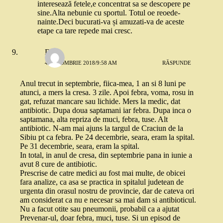
interesează fetele,e concentrat sa se descopere pe
sine.Alta nebunie cu sportul. Totul oe reoede-
nainte.Deci bucurati-va și amuzati-va de aceste
etape ca tare repede mai cresc.
Dan
4 OCTOMBRIE 2018/9:58 AM
RĂSPUNDE
Anul trecut in septembrie, fiica-mea, 1 an si 8 luni pe
atunci, a mers la cresa. 3 zile. Apoi febra, voma, rosu in
gat, refuzat mancare sau lichide. Mers la medic, dat
antibiotic. Dupa doua saptamani iar febra. Dupa inca o
saptamana, alta repriza de muci, febra, tuse. Alt
antibiotic. N-am mai ajuns la targul de Craciun de la
Sibiu pt ca febra. Pe 24 decembrie, seara, eram la spital.
Pe 31 decembrie, seara, eram la spital.
In total, in anul de cresa, din septembrie pana in iunie a
avut 8 cure de antibiotic.
Prescrise de catre medici au fost mai multe, de obicei
fara analize, ca asa se practica in spitalul judetean de
urgenta din orasul nostru de provincie, dar de cateva ori
am considerat ca nu e necesar sa mai dam si antibioticul.
Nu a facut otite sau pneumonii, probabil ca a ajutat
Prevenar-ul, doar febra, muci, tuse. Si un episod de