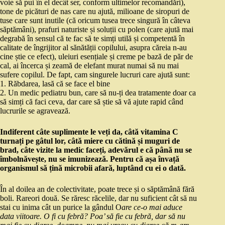
voie să pui în el decât ser, conform ultimelor recomandări),
tone de picături de nas care nu ajută, milioane de siropuri de
tuse care sunt inutile (că oricum tusea trece singură în câteva
săptămâni), prafuri naturiste și soluții cu polen (care ajută mai
degrabă în sensul că te fac să te simți utilă și competentă în
calitate de îngrijitor al sănătății copilului, asupra căreia n-au
cine știe ce efect), uleiuri esențiale și creme pe bază de păr de
cal, ai încerca și zeamă de elefant murat numai să nu mai
sufere copilul. De fapt, cam singurele lucruri care ajută sunt:
1. Răbdarea, lasă că se face el bine
2. Un medic pediatru bun, care să nu-ți dea tratamente doar ca
să simți că faci ceva, dar care să știe să vă ajute rapid când
lucrurile se agravează.
Indiferent câte suplimente le veți da, câtă vitamina C
turnați pe gâtul lor, câtă miere cu cătină și muguri de
brad, câte vizite la medic faceți, adevărul e că până nu se
îmbolnăvește, nu se imunizează. Pentru că așa învață
organismul să țină microbii afară, luptând cu ei o dată.
În al doilea an de colectivitate, poate trece și o săptămână fără
boli. Rareori două. Se răresc răcelile, dar nu suficient cât să nu
stai cu inima cât un purice la gândul O
are ce-o mai aduce
data viitoare. O fi cu febră? Poa’ să fie cu febră, dar să nu