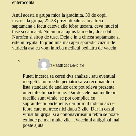
enterocolita.
Anul acesta e grupa mica la gradinita. 30 de copii
inscrisi la grupa, 25-28 prezenti zilnic. In a treia
saptamana a facut cateva zile febra usoara, ceva muci si
tuse si cam atat. Nu am mai ajuns la medic, doar dat
Nurofen si sirop de tuse. Deja e in a cincea saptamana si
este in regula. In gradinita mai apar sporadic cazuri de
varicela asa ca vom intreba medicul pediatru de vaccin.
Jenny
16 SEPTEMBRIE 2021/6:42 PM
Puteti incerca sa cereti dvs analize , sau eventual
mergeti la un medic pediatru sa va recomande o
lista standard de analize care pot releva prezenta
unei infectii bacteriene. Dar de cele mai multe ori
racelile sunt virale, se pot complica cu
suprainfectii bacteriene, dar primul indiciu aici e
febra care nu trece nici dupa 3 zile. Dar in cazul
virusului gripal si a cononavirusului febra se poate
extinde pe mai multe zile…Vaccinul antigripal mai
poate ajuta.