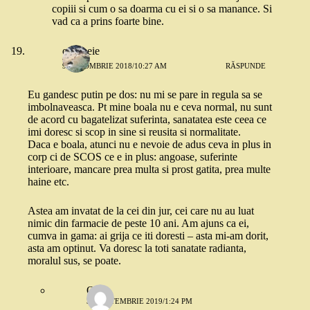
copiii si cum o sa doarma cu ei si o sa manance. Si
vad ca a prins foarte bine.
o femeie
9 OCTOMBRIE 2018/10:27 AM
RĂSPUNDE
Eu gandesc putin pe dos: nu mi se pare in regula sa se
imbolnaveasca. Pt mine boala nu e ceva normal, nu sunt
de acord cu bagatelizat suferinta, sanatatea este ceea ce
imi doresc si scop in sine si reusita si normalitate.
Daca e boala, atunci nu e nevoie de adus ceva in plus in
corp ci de SCOS ce e in plus: angoase, suferinte
interioare, mancare prea multa si prost gatita, prea multe
haine etc.
Astea am invatat de la cei din jur, cei care nu au luat
nimic din farmacie de peste 10 ani. Am ajuns ca ei,
cumva in gama: ai grija ce iti doresti – asta mi-am dorit,
asta am optinut. Va doresc la toti sanatate radianta,
moralul sus, se poate.
Oana
30 SEPTEMBRIE 2019/1:24 PM