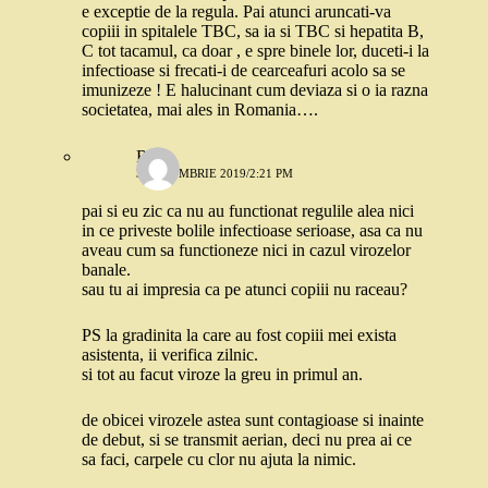
e exceptie de la regula. Pai atunci aruncati-va
copiii in spitalele TBC, sa ia si TBC si hepatita B,
C tot tacamul, ca doar , e spre binele lor, duceti-i la
infectioase si frecati-i de cearceafuri acolo sa se
imunizeze ! E halucinant cum deviaza si o ia razna
societatea, mai ales in Romania….
Robo
3 OCTOMBRIE 2019/2:21 PM
pai si eu zic ca nu au functionat regulile alea nici
in ce priveste bolile infectioase serioase, asa ca nu
aveau cum sa functioneze nici in cazul virozelor
banale.
sau tu ai impresia ca pe atunci copiii nu raceau?
PS la gradinita la care au fost copiii mei exista
asistenta, ii verifica zilnic.
si tot au facut viroze la greu in primul an.
de obicei virozele astea sunt contagioase si inainte
de debut, si se transmit aerian, deci nu prea ai ce
sa faci, carpele cu clor nu ajuta la nimic.