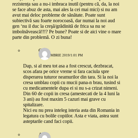
rezistența sau a nu-i imbraca inutil (pentru că, da, la noi
se face abuz de asta, mai ales la cei mai mici) si nu am
avut mai deloc probleme de sănătate. Poate sunt
subiectivă sau foarte norocoasă, dar numai la noi aud
gen ‘nu il duc la creşă/grădinită de frica sa nu se
imbolnăvească!!!? Pe bune? Poate si de aici vine o mare
parte din problemă. O zi buna!
C
1 OCTOMBRIE 2019/1:01 PM
Dap, si al meu tot asa a fost crescut, dezbracat,
scos afara pe orice vreme si fara caciula spre
disperarea tuturor neamurilor din tara. Si la noi la
cresa umblau copii cu mucii pana-n brau, tusind si
cu medicamentele dupa ei si nu s-a crizat nimeni.
Din 60 de copii in cresa (amestecati de la 4 luni la
3 ani) au fost maxim 5 cazuri mai grave cu
spitalizare.
Nici eu nu prea inteleg isteria asta din Romania in
legatura cu bolile copiilor. Asta e viata, astea sunt
asteptarile cand faci copii.
Ana