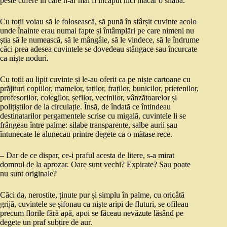
peste cufere în care n-ar mai fi încăput nici măcar o silabă.
Cu toții voiau să le folosească, să pună în sfârșit cuvinte acolo
unde înainte erau numai fapte și întâmplări pe care nimeni nu
știa să le numească, să le mângâie, să le vindece, să le îndrume
căci prea adesea cuvintele se dovedeau stângace sau încurcate
ca niște noduri.
Cu toții au lipit cuvinte și le-au oferit ca pe niște cartoane cu
prăjituri copiilor, mamelor, taților, fraților, bunicilor, prietenilor,
profesorilor, colegilor, șefilor, vecinilor, vânzătoarelor și
polițiștilor de la circulație. Însă, de îndată ce întindeau
destinatarilor pergamentele scrise cu migală, cuvintele li se
frângeau între palme: silabe transparente, salbe aurii sau
întunecate le alunecau printre degete ca o mătase rece.
– Dar de ce dispar, ce-i praful acesta de litere, s-a mirat
domnul de la aprozar. Oare sunt vechi? Expirate? Sau poate
nu sunt originale?
Căci da, nerostite, ținute pur și simplu în palme, cu oricâtă
grijă, cuvintele se șifonau ca niște aripi de fluturi, se ofileau
precum florile fără apă, apoi se făceau nevăzute lăsând pe
degete un praf subțire de aur.