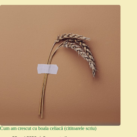
Cum am crescut cu boala celiacă (cititoarele scriu)