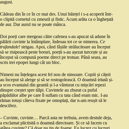
august.
Cădeau din în ce în ce mai des. Unui băiețel i s-a acoperit într-
o clipită cornetul cu zmeură și fistic. Acum arăta ca o înghețată
de aur. Dar aurul nu se poate mânca.
Doi poeți care mergeau către cafenea s-au apucat să adune în
pălării cuvinte la întâmplare, îndesau tot ce se nimerea.
Ce
trufandale!
strigau. Apoi, când fâșiile strălucitoare au început
să se risipească peste boruri, poeții s-au așezat turcește și au
început să compună poeme direct pe trotuar. Până seara, au
scris trei epopei lungi cât un bloc.
Nimeni nu înțelegea acest fel nou de ninsoare. Copiii și cățeii
au început să alerge și să se rostogolească. O doamnă iritată și-
a scos evantaiul din geantă și l-a vânturat cu mișcări repezi
dinspre creștet spre tălpi. Cuvintele au zburat ca puful
păpădiilor albe pe care îl suflam cu tata când eram mic. I-au
rămas totuși câteva fixate pe omoplați, dar n-am reușit să le
descifrez.
– Cuvinte, cuvinte… Parcă asta ne trebuia, avem destule deja,
a exclamat plictisită o doamnă directoare. Și ce să facem cu
atâtea cuvinte? Că doar nu țin de foame. Eu lucrez cu lucruri