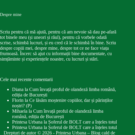
Despre mine
Scriu pentru că mă ajută, pentru că am nevoie să dau pe-afară
tot binele meu (și uneori și răul), pentru că vorbele odată
scrise, schimbă lucruri, și eu cred că le schimbă în bine. Scriu
despre copiii mei, despre mine, despre tot ce ne face viața
frumoasă. Încerc să ajut cu informații bine documentate, cu
simțăminte și experiențele noastre, cu lucruri și stări.
Cele mai recente comentarii
Diana
la
Cum învață proful de olandeză limba română,
ediția de București
Florin
la
Ce lăsăm moștenire copiilor, dar și părinților
noștri? (P)
Mihaela
la
Cum învață proful de olandeză limba
română, ediția de București
Printesa Urbana
la
Șoferul de BOLT care a înțeles totul
Printesa Urbana
la
Șoferul de BOLT care a înțeles totul
Drepturi de autor © 2026 - Printesa Urbana – Blog cald de