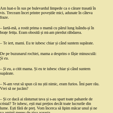
Am luat-o în sus pe bulevardul limpede ca o cărare trasată în
vis. Treceam încet printre poveștile mici, adunate în câteva
fraze.
– Iartă-mă, a rostit prima o mamă cu părul lung luându-și în
brațe fetița. Eram obosită și mi-am pierdut răbdarea.
– Te iert, mami. Eu te iubesc chiar și când suntem supărate.
De pe buzunarul rochiei, mama a desprins o fâșie minusculă:
Și eu
.
–
Și eu
, a citit mama. Și eu te iubesc chiar și când suntem
supărate.
– N-am vrut să spun că nu știi nimic, eram furios. Îmi pare rău.
Vrei să ne jucăm?
– Și ce dacă ai răsturnat tava și s-au spart toate paharele de
cristal? Te iubesc, ești mai prețios decât toate lucrurile din
lume. Ești fără de preț. Vom încerca să lipim măcar unul și ne
va aminti mereu de ziua aceasta.