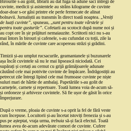
Birourile s-au golit, librarii au dat fuga să adune saci întregi de
cuvinte, medicii și asistentele au strâns kilograme de cuvinte
doar-doar s-or găsi printre ele perle fermecate de alinat
bolnavii. Jurnaliștii au transmis în direct toată noaptea. „
Veniți
de luați cuvinte”
, spuneau, „
sunt pentru toate vârstele și
pentru toate gusturile”
. Cofetarii au scotocit după nume noi și
au copt ore în șir prăjituri nemaiauzite. Scriitorii nici nu s-au
mai întors în birouri și cafenele, s-au cufundat cu toții, zile la
rând, în mările de cuvinte care acopereau străzi și grădini.
Timizii și-au umplut rucsacurile, geamantanele și buzunarele
așa încât cuvintele să nu le mai lipsească niciodată. Cei
supărați și certați au cernut cu grijă grămăjoarele adunate
căutând cele mai potrivite cuvinte de împăcare. Îndrăgostiții au
petrecut zile întregi lipind cele mai frumoase cuvinte pe niște
suluri mari de hârtie de ambalaj. Papetăriile s-au golit de
carnețele, carnete și repertoare. Toată lumea voia de-acum să-
și ordoneze și arhiveze cuvintele. Să fie ușor de găsit în orice
împrejurare.
După o vreme, ploaia de cuvinte s-a oprit la fel de fără veste
cum începuse. Locuitorii și-au încetat istoviți frenezia și s-au
pus pe așteptat, vraja urma,
trebuia
să-și facă efectul. Toată
lumea avea de-acum adevărate comori de cuvinte. Cufere