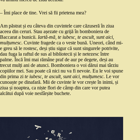
– Îmi place de tine. Vrei să fii prietena mea?
Am păstrat și eu câteva din cuvintele care căzuseră în ziua
aceea din ceruri. Stau așezate cu grijă în bomboniera de
Baccarat a bunicii.
Iartă-mă, te iubesc, te ascult, sunt aici,
mulțumesc
. Cuvinte fragede ca o veste bună. Uneori, când mi-
e greu să le rostesc, deși știu sigur că sunt singurele potrivite,
dau fuga la raftul de sus al bibliotecii și le netezesc între
palme. Încă îmi mai rămâne praf de aur pe degete, deși au
trecut mulți ani de atunci. Bomboniera o voi dărui mai târziu
copiilor mei. Sau poate că nici nu va fi nevoie. Eu le voi spune
din prima zi
te iubesc, te ascult, sunt aici, mulțumesc
. Le vor
cunoaște pe dinafară. Mii de cuvinte le vor crește în inimi, și
ziua și noaptea, ca niște flori de câmp din care vor putea
alcătui după voie nesfârșite buchete.