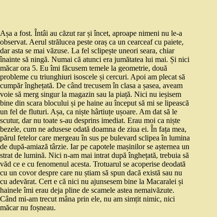
Așa a fost. Întâi au căzut rar și încet, aproape nimeni nu le-a
observat. Aerul strălucea peste oraș ca un cearceaf cu paiete,
dar asta se mai văzuse. La fel sclipește uneori seara, chiar
înainte să ningă. Numai că atunci era jumătatea lui mai. Și nici
măcar ora 5. Eu îmi făcusem temele la geometrie, două
probleme cu triunghiuri isoscele și cercuri. Apoi am plecat să
cumpăr înghețată. De când trecusem în clasa a șasea, aveam
voie să merg singur la magazin sau la piață. Nici nu ieșisem
bine din scara blocului și pe haine au început să mi se lipească
un fel de fluturi. Așa, ca niște hârtiuțe ușoare. Am dat să le
scutur, dar nu toate s-au desprins imediat. Erau moi ca niște
bezele, cum ne adusese odată doamna de ziua ei. În fața mea,
părul fetelor care mergeau în sus pe bulevard sclipea în lumina
de după-amiază târzie. Iar pe capotele mașinilor se așternea un
strat de lumină. Nici n-am mai intrat după înghețată, trebuia să
văd ce e cu fenomenul acesta. Trotuarul se acoperise deodată
cu un covor despre care nu știam să spun dacă există sau nu
cu adevărat. Cert e că nici nu ajunsesem bine la Macaralei și
hainele îmi erau deja pline de scamele astea nemaivăzute.
Când mi-am trecut mâna prin ele, nu am simțit nimic, nici
măcar nu foșneau.