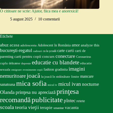
O cititoare ne scrie: Ajutor, fiica mea e anorexică!
5 august 2025
10 comentarii
Etichete
abuz
acasa
amor
Adolescent în România
analyze this
adolescenta
bucureşti-regatul
carte
carti
carti de
ca la școală
cadouri
conectare
carti pentru copii
concurs
parenting
Coronavirus
educatie cu blandete
educatie
cuplu
delicatese
depresie
imagini
fashion
gradinita
sexuala
emigrare
evenimente copii
joacă
nemuritoare
mancare
la joacă în străinătate
limite
mica sofia
micul ivan
nocturne
sanatoasa
micul iv
prinţesa
Olanda
prinţesa nu apreciază
publicitate
recomandă
pîntec
retete
scoala
teoria vieţii
terapie
vacanta
umanitar