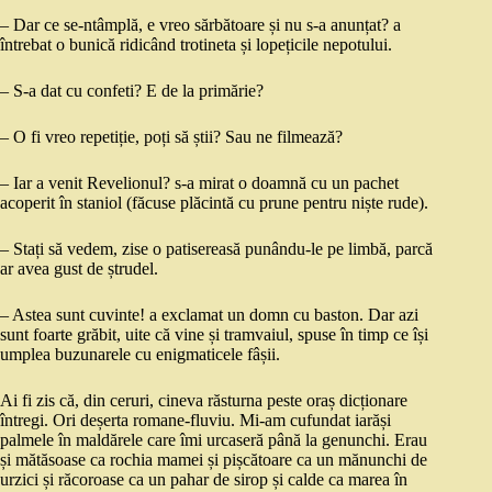
– Dar ce se-ntâmplă, e vreo sărbătoare și nu s-a anunțat? a
întrebat o bunică ridicând trotineta și lopețicile nepotului.
– S-a dat cu confeti? E de la primărie?
– O fi vreo repetiție, poți să știi? Sau ne filmează?
– Iar a venit Revelionul? s-a mirat o doamnă cu un pachet
acoperit în staniol (făcuse plăcintă cu prune pentru niște rude).
– Stați să vedem, zise o patisereasă punându-le pe limbă, parcă
ar avea gust de ștrudel.
– Astea sunt cuvinte! a exclamat un domn cu baston. Dar azi
sunt foarte grăbit, uite că vine și tramvaiul, spuse în timp ce își
umplea buzunarele cu enigmaticele fâșii.
Ai fi zis că, din ceruri, cineva răsturna peste oraș dicționare
întregi. Ori deșerta romane-fluviu. Mi-am cufundat iarăși
palmele în maldărele care îmi urcaseră până la genunchi. Erau
și mătăsoase ca rochia mamei și pișcătoare ca un mănunchi de
urzici și răcoroase ca un pahar de sirop și calde ca marea în