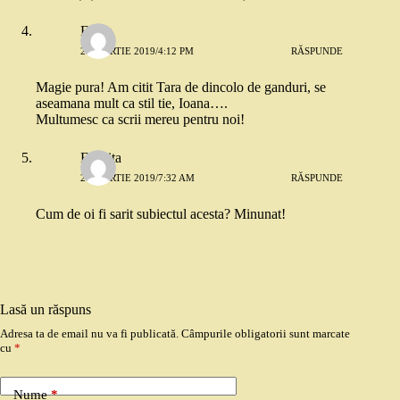
Elena
20 MARTIE 2019/4:12 PM
RĂSPUNDE
Magie pura! Am citit Tara de dincolo de ganduri, se
aseamana mult ca stil tie, Ioana….
Multumesc ca scrii mereu pentru noi!
Felicita
21 MARTIE 2019/7:32 AM
RĂSPUNDE
Cum de oi fi sarit subiectul acesta? Minunat!
Lasă un răspuns
Adresa ta de email nu va fi publicată.
Câmpurile obligatorii sunt marcate
cu
*
Nume
*