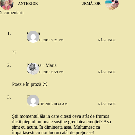
ANTERIOR
URMĂTOR
5 comentarii
Corina
9 MARTIE 2019/7:21 PM
RĂSPUNDE
??
Narcisa - Maria
9 MARTIE 2019/8:59 PM
RĂSPUNDE
Poezie în proză 🙂
Eliza
10 MARTIE 2019/10:41 AM
RĂSPUNDE
Știi momentul ăla in care citești ceva atât de frumos
încât pieptul nu poate susține greutatea emoției? Așa
simt eu acum, în dimineața asta. Mulțumesc ca
împărtășești cu noi lucruri atât de prețioase!