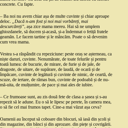
concrete. Cu fapte.
– Ba noi nu avem chiar așa de multe cuvinte și chiar aproape
deloc.
„Dacă n-am fost și noi mai vorbăreți, mai
descurcăreți”
, așa zice mama mereu. Hai să ne umplem
ghiozdanele, să ducem și-acasă, și-a îndemnat o fetiță fratele
geamăn. Le facem tartine și le mâncăm. Poate o să devenim
cum vrea mama.
Vestea s-a răspândit cu repeziciune: peste oraș se așterneau, ca
niște daruri, cuvinte. Nenumărate, de toate felurile și pentru
toată lumea: de bucurie, de mirare, de furie și de jale, de
dragoste, de uitare, de supărare, de laudă, de ocară și de
împăcare, cuvinte de legătură și cuvinte de nimic, de ceartă, de
scuze, de iertare, de rămas bun, cuvinte de podoabă și de nu-
mă-uita, de mulțumire, de pace și mai ales de iubire.
– Ce frumoase sunt, au zis două fete de clasa a șasea și s-au
repezit să le adune. Eu o să le lipesc pe perete, în camera mea,
o să fie cel mai frumos tapet. Cine-a mai văzut așa ceva?
Oamenii au început să coboare din blocuri, să iasă din școli și
din magazine, din bănci și din aprozare. din piețe și covrigării.