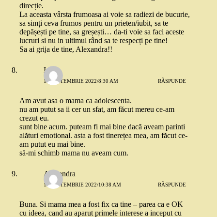
direcție.
La aceasta vârsta frumoasa ai voie sa radiezi de bucurie,
sa simți ceva frumos pentru un prieten/iubit, sa te
depășești pe tine, sa greșești… da-ti voie sa faci aceste
lucruri si nu in ultimul rând sa te respecți pe tine!
Sa ai grija de tine, Alexandra!!
Ioana
19 SEPTEMBRIE 2022/8:30 AM
RĂSPUNDE
Am avut asa o mama ca adolescenta.
nu am putut sa ii cer un sfat, am făcut mereu ce-am
crezut eu.
sunt bine acum. puteam fi mai bine dacă aveam parinti
alături emotional. asta a fost tinerețea mea, am făcut ce-
am putut eu mai bine.
să-mi schimb mama nu aveam cum.
Alexandra
19 SEPTEMBRIE 2022/10:38 AM
RĂSPUNDE
Buna. Si mama mea a fost fix ca tine – parea ca e OK
cu ideea, cand au aparut primele interese a inceput cu