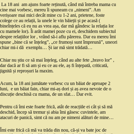
La 18 ani am ajuns foarte reținută, când mă întreba mama cu
cine mai vorbesc, mereu îi spuneam cu „nimeni”. Am
verișoare mai mici decât mine cu 1-2 ani, prietene, foste
colege ce au relații, la unele le vin băieții și pe acasă (
bineînțeles că eu nu as vrea așa, dar mă gândesc la relația lor
cu mamele lor). Îi arăt mamei poze cu ei, deschidem subiectul
despre relațiilor lor , vrând să-i aflu părerea. Dar ea mereu îmi
spune „bine că se înțeleg”, „ce frumoși sunt împreună”, uneori
chiar mi-i dă exemplu… Și iar mă simt trădată…
Chiar nu știu ce să mai înțeleg, când au alte fete „bravo lor” ,
dar dacă ar fi să am și eu ce au ele, aș fi înțepată, criticată,
jignită și reproșuri la maxim.
Acum, la 18 ani jumătate vorbesc cu un băiat de aproape 2
luni, e un băiat fain, chiar mi-aș dori și aș avea nevoie de o
discuție deschisă cu mama, de un sfat… Dar evit.
Pentru că îmi este foarte frică, atât de reacțiile ei cât și să mă
deschid, încep să tremur și abia îmi găsesc cuvintele, am
atacuri de panică, simt că nu am pe nimeni alături de mine…
Îmi este frică că mă va trăda din nou, că-și va bate joc de