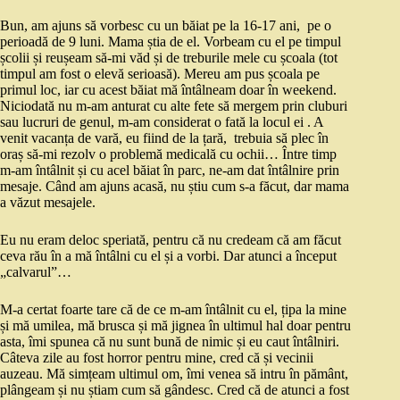
Bun, am ajuns să vorbesc cu un băiat pe la 16-17 ani, pe o
perioadă de 9 luni. Mama știa de el. Vorbeam cu el pe timpul
școlii și reușeam să-mi văd și de treburile mele cu școala (tot
timpul am fost o elevă serioasă). Mereu am pus școala pe
primul loc, iar cu acest băiat mă întâlneam doar în weekend.
Niciodată nu m-am anturat cu alte fete să mergem prin cluburi
sau lucruri de genul, m-am considerat o fată la locul ei . A
venit vacanța de vară, eu fiind de la țară, trebuia să plec în
oraș să-mi rezolv o problemă medicală cu ochii… Între timp
m-am întâlnit și cu acel băiat în parc, ne-am dat întâlnire prin
mesaje. Când am ajuns acasă, nu știu cum s-a făcut, dar mama
a văzut mesajele.
Eu nu eram deloc speriată, pentru că nu credeam că am făcut
ceva rău în a mă întâlni cu el și a vorbi. Dar atunci a început
„calvarul”…
M-a certat foarte tare că de ce m-am întâlnit cu el, țipa la mine
și mă umilea, mă brusca și mă jignea în ultimul hal doar pentru
asta, îmi spunea că nu sunt bună de nimic și eu caut întâlniri.
Câteva zile au fost horror pentru mine, cred că și vecinii
auzeau. Mă simțeam ultimul om, îmi venea să intru în pământ,
plângeam și nu știam cum să gândesc. Cred că de atunci a fost