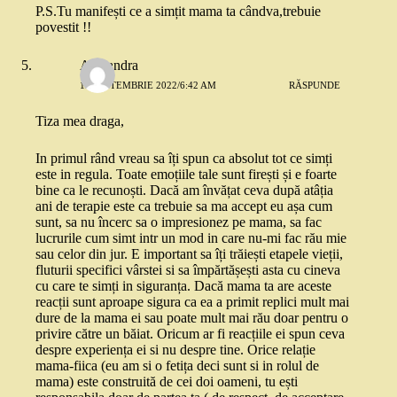
P.S.Tu manifești ce a simțit mama ta cândva,trebuie
povestit !!
Alexandra
19 SEPTEMBRIE 2022/6:42 AM
RĂSPUNDE
Tiza mea draga,
In primul rând vreau sa îți spun ca absolut tot ce simți
este in regula. Toate emoțiile tale sunt firești și e foarte
bine ca le recunoști. Dacă am învățat ceva după atâția
ani de terapie este ca trebuie sa ma accept eu așa cum
sunt, sa nu încerc sa o impresionez pe mama, sa fac
lucrurile cum simt intr un mod in care nu-mi fac rău mie
sau celor din jur. E important sa îți trăiești etapele vieții,
fluturii specifici vârstei si sa împărtășești asta cu cineva
cu care te simți in siguranța. Dacă mama ta are aceste
reacții sunt aproape sigura ca ea a primit replici mult mai
dure de la mama ei sau poate mult mai rău doar pentru o
privire către un băiat. Oricum ar fi reacțiile ei spun ceva
despre experiența ei si nu despre tine. Orice relație
mama-fiica (eu am si o fetița deci sunt si in rolul de
mama) este construită de cei doi oameni, tu ești