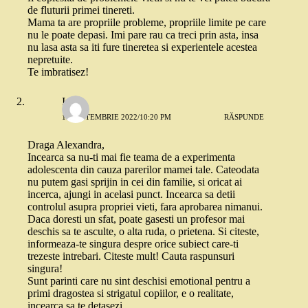
de fluturii primei tinereti.
Mama ta are propriile probleme, propriile limite pe care
nu le poate depasi. Imi pare rau ca treci prin asta, insa
nu lasa asta sa iti fure tineretea si experientele acestea
nepretuite.
Te imbratisez!
Irina
18 SEPTEMBRIE 2022/10:20 PM
RĂSPUNDE
Draga Alexandra,
Incearca sa nu-ti mai fie teama de a experimenta
adolescenta din cauza parerilor mamei tale. Cateodata
nu putem gasi sprijin in cei din familie, si oricat ai
incerca, ajungi in acelasi punct. Incearca sa detii
controlul asupra propriei vieti, fara aprobarea nimanui.
Daca doresti un sfat, poate gasesti un profesor mai
deschis sa te asculte, o alta ruda, o prietena. Si citeste,
informeaza-te singura despre orice subiect care-ti
trezeste intrebari. Citeste mult! Cauta raspunsuri
singura!
Sunt parinti care nu sint deschisi emotional pentru a
primi dragostea si strigatul copiilor, e o realitate,
incearca sa te detasezi.