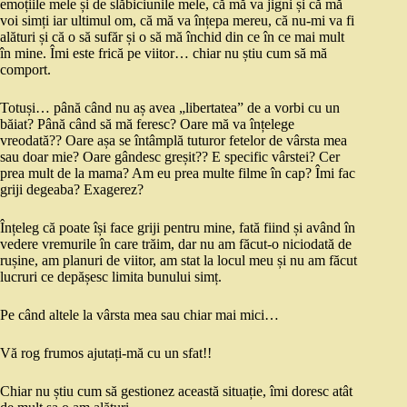
emoțiile mele și de slăbiciunile mele, că mă va jigni și că mă
voi simți iar ultimul om, că mă va înțepa mereu, că nu-mi va fi
alături și că o să sufăr și o să mă închid din ce în ce mai mult
în mine. Îmi este frică pe viitor… chiar nu știu cum să mă
comport.
Totuși… până când nu aș avea „libertatea” de a vorbi cu un
băiat? Până când să mă feresc? Oare mă va înțelege
vreodată?? Oare așa se întâmplă tuturor fetelor de vârsta mea
sau doar mie? Oare gândesc greșit?? E specific vârstei? Cer
prea mult de la mama? Am eu prea multe filme în cap? Îmi fac
griji degeaba? Exagerez?
Înțeleg că poate își face griji pentru mine, fată fiind și având în
vedere vremurile în care trăim, dar nu am făcut-o niciodată de
rușine, am planuri de viitor, am stat la locul meu și nu am făcut
lucruri ce depășesc limita bunului simț.
Pe când altele la vârsta mea sau chiar mai mici…
Vă rog frumos ajutați-mă cu un sfat!!
Chiar nu știu cum să gestionez această situație, îmi doresc atât