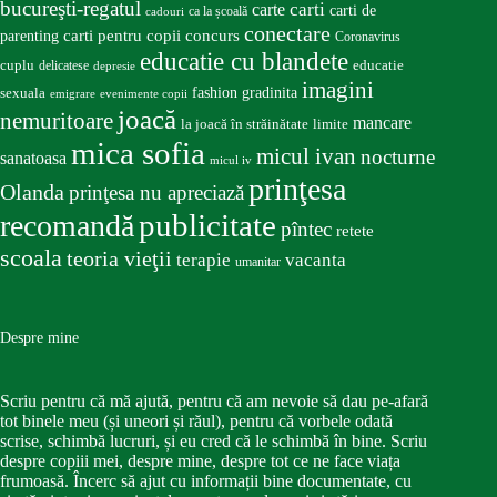
bucureşti-regatul
carte
carti
carti de
ca la școală
cadouri
conectare
carti pentru copii
concurs
parenting
Coronavirus
educatie cu blandete
educatie
cuplu
delicatese
depresie
imagini
fashion
gradinita
sexuala
emigrare
evenimente copii
joacă
nemuritoare
mancare
la joacă în străinătate
limite
mica sofia
micul ivan
nocturne
sanatoasa
micul iv
prinţesa
Olanda
prinţesa nu apreciază
publicitate
recomandă
pîntec
retete
scoala
teoria vieţii
terapie
vacanta
umanitar
Despre mine
Scriu pentru că mă ajută, pentru că am nevoie să dau pe-afară
tot binele meu (și uneori și răul), pentru că vorbele odată
scrise, schimbă lucruri, și eu cred că le schimbă în bine. Scriu
despre copiii mei, despre mine, despre tot ce ne face viața
frumoasă. Încerc să ajut cu informații bine documentate, cu