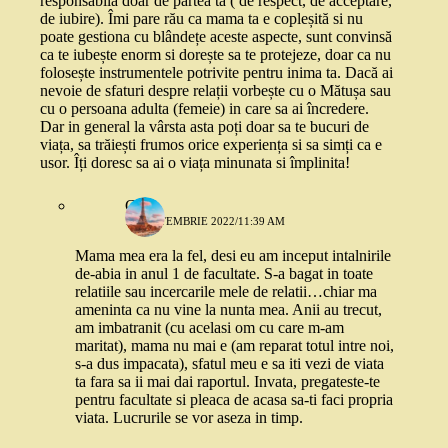
responsabila doar de partea ta ( de respect, de acceptare,
de iubire). Îmi pare rău ca mama ta e copleșită si nu
poate gestiona cu blândețe aceste aspecte, sunt convinsă
ca te iubește enorm si dorește sa te protejeze, doar ca nu
folosește instrumentele potrivite pentru inima ta. Dacă ai
nevoie de sfaturi despre relații vorbește cu o Mătușa sau
cu o persoana adulta (femeie) in care sa ai încredere.
Dar in general la vârsta asta poți doar sa te bucuri de
viața, sa trăiești frumos orice experiența si sa simți ca e
usor. Îți doresc sa ai o viața minunata si împlinita!
C.
19 SEPTEMBRIE 2022/11:39 AM
Mama mea era la fel, desi eu am inceput intalnirile
de-abia in anul 1 de facultate. S-a bagat in toate
relatiile sau incercarile mele de relatii…chiar ma
ameninta ca nu vine la nunta mea. Anii au trecut,
am imbatranit (cu acelasi om cu care m-am
maritat), mama nu mai e (am reparat totul intre noi,
s-a dus impacata), sfatul meu e sa iti vezi de viata
ta fara sa ii mai dai raportul. Invata, pregateste-te
pentru facultate si pleaca de acasa sa-ti faci propria
viata. Lucrurile se vor aseza in timp.