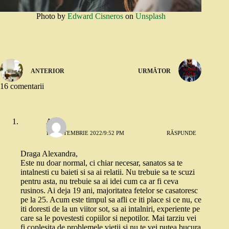
Photo by
Edward Cisneros
on
Unsplash
ANTERIOR
URMĂTOR
16 comentarii
A
18 SEPTEMBRIE 2022/9:52 PM
RĂSPUNDE
Draga Alexandra,
Este nu doar normal, ci chiar necesar, sanatos sa te
intalnesti cu baieti si sa ai relatii. Nu trebuie sa te scuzi
pentru asta, nu trebuie sa ai idei cum ca ar fi ceva
rusinos. Ai deja 19 ani, majoritatea fetelor se casatoresc
pe la 25. Acum este timpul sa afli ce iti place si ce nu, ce
iti doresti de la un viitor sot, sa ai intalniri, experiente pe
care sa le povestesti copiilor si nepotilor. Mai tarziu vei
fi coplesita de problemele vietii si nu te vei putea bucura