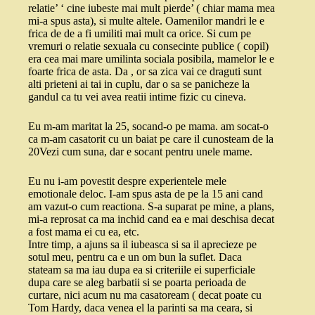
relatie’ ‘ cine iubeste mai mult pierde’ ( chiar mama mea
mi-a spus asta), si multe altele. Oamenilor mandri le e
frica de de a fi umiliti mai mult ca orice. Si cum pe
vremuri o relatie sexuala cu consecinte publice ( copil)
era cea mai mare umilinta sociala posibila, mamelor le e
foarte frica de asta. Da , or sa zica vai ce draguti sunt
alti prieteni ai tai in cuplu, dar o sa se panicheze la
gandul ca tu vei avea reatii intime fizic cu cineva.
Eu m-am maritat la 25, socand-o pe mama. am socat-o
ca m-am casatorit cu un baiat pe care il cunosteam de la
20Vezi cum suna, dar e socant pentru unele mame.
Eu nu i-am povestit despre experientele mele
emotionale deloc. I-am spus asta de pe la 15 ani cand
am vazut-o cum reactiona. S-a suparat pe mine, a plans,
mi-a reprosat ca ma inchid cand ea e mai deschisa decat
a fost mama ei cu ea, etc.
Intre timp, a ajuns sa il iubeasca si sa il aprecieze pe
sotul meu, pentru ca e un om bun la suflet. Daca
stateam sa ma iau dupa ea si criteriile ei superficiale
dupa care se aleg barbatii si se poarta perioada de
curtare, nici acum nu ma casatoream ( decat poate cu
Tom Hardy, daca venea el la parinti sa ma ceara, si