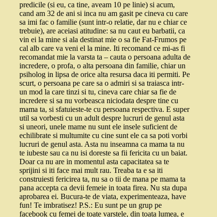
predicile (si eu, ca tine, aveam 10 pe linie) si acum,
cand am 32 de ani si inca nu am gasit pe cineva cu care
sa imi fac o familie (sunt intr-o relatie, dar nu e chiar ce
trebuie), are aceiasi atitudine: sa nu caut eu barbatii, ca
vin ei la mine si ala destinat mie o sa fie Fat-Frumos pe
cal alb care va veni el la mine. Iti recomand ce mi-as fi
recomandat mie la varsta ta – cauta o persoana adulta de
incredere, o profa, o alta persoana din familie, chiar un
psiholog in lipsa de orice alta resursa daca iti permiti. Pe
scurt, o persoana pe care sa o admiri si sa traiasca intr-
un mod la care tinzi si tu, cineva care chiar sa fie de
incredere si sa nu vorbeasca niciodata despre tine cu
mama ta, si sfatuieste-te cu persoana respectiva. E super
util sa vorbesti cu un adult despre lucruri de genul asta
si uneori, unele mame nu sunt ele insele suficient de
echilibrate si multumite cu cine sunt ele ca sa poti vorbi
lucruri de genul asta. Asta nu inseamna ca mama ta nu
te iubeste sau ca nu isi doreste sa fii fericita cu un baiat.
Doar ca nu are in momentul asta capacitatea sa te
sprijini si iti face mai mult rau. Treaba ta e sa iti
construiesti fericirea ta, nu sa o tii de mana pe mama ta
pana accepta ca devii femeie in toata firea. Nu sta dupa
aprobarea ei. Bucura-te de viata, experimenteaza, have
fun! Te imbratisez! P.S.: Eu sunt pe un grup pe
facebook cu femei de toate varstele, din toata lumea, e