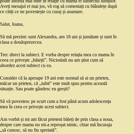
poate aborda mai bine în relație cu mama ei subiectul iubiților.
Aveți mesajul ei mai jos, vă rog să comentați cu blândețe după
ce citiți ce ne povestește cu curaj și asumare.
Salut, Ioana,
Să mă prezint: sunt Alexandra, am 18 ani și jumătate și sunt în
clasa a douăsprezecea.
Trec direct la subiect. E vorba despre relația mea cu mama în
ceea ce privește „băieții”. Niciodată nu am știut cum să
abordez acest subiect cu ea.
Consider că la aproape 19 ani este normal să ai un prieten,
măcar un prieten, că „iubit” este mult spus pentru această
situație. Sau poate gândesc eu greșit?
Să vă povestesc pe scurt cum a fost până acum adolescența
mea în ceea ce privește acest subiect.
Am vorbit și mi am făcut prieteni băieți de prin clasa a noua,
despre care mama nu mi-a reproșat nimic, chiar mă încuraja
„să cunosc, să nu fiu speriată”.