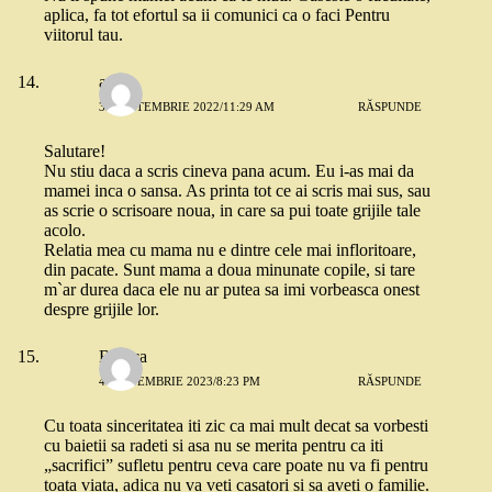
aplica, fa tot efortul sa ii comunici ca o faci Pentru
viitorul tau.
ama
30 SEPTEMBRIE 2022/11:29 AM
RĂSPUNDE
Salutare!
Nu stiu daca a scris cineva pana acum. Eu i-as mai da
mamei inca o sansa. As printa tot ce ai scris mai sus, sau
as scrie o scrisoare noua, in care sa pui toate grijile tale
acolo.
Relatia mea cu mama nu e dintre cele mai infloritoare,
din pacate. Sunt mama a doua minunate copile, si tare
m`ar durea daca ele nu ar putea sa imi vorbeasca onest
despre grijile lor.
Bianca
4 SEPTEMBRIE 2023/8:23 PM
RĂSPUNDE
Cu toata sinceritatea iti zic ca mai mult decat sa vorbesti
cu baietii sa radeti si asa nu se merita pentru ca iti
„sacrifici” sufletu pentru ceva care poate nu va fi pentru
toata viata, adica nu va veti casatori si sa aveti o familie.