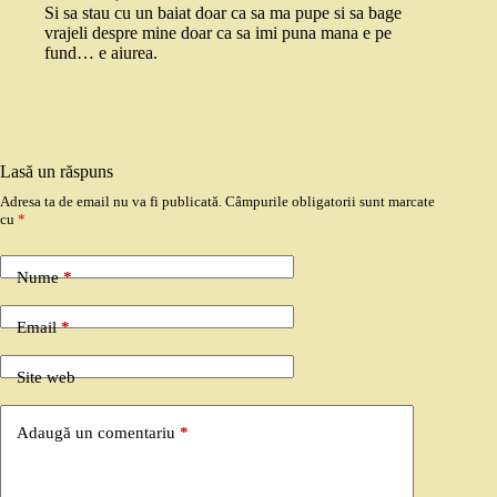
Si sa stau cu un baiat doar ca sa ma pupe si sa bage
vrajeli despre mine doar ca sa imi puna mana e pe
fund… e aiurea.
Lasă un răspuns
Adresa ta de email nu va fi publicată.
Câmpurile obligatorii sunt marcate
cu
*
Nume
*
Email
*
Site web
Adaugă un comentariu
*