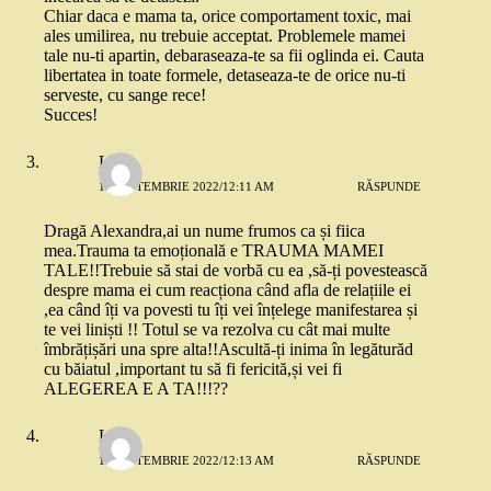
Chiar daca e mama ta, orice comportament toxic, mai
ales umilirea, nu trebuie acceptat. Problemele mamei
tale nu-ti apartin, debaraseaza-te sa fii oglinda ei. Cauta
libertatea in toate formele, detaseaza-te de orice nu-ti
serveste, cu sange rece!
Succes!
Lia
19 SEPTEMBRIE 2022/12:11 AM
RĂSPUNDE
Dragă Alexandra,ai un nume frumos ca și fiica
mea.Trauma ta emoțională e TRAUMA MAMEI
TALE!!Trebuie să stai de vorbă cu ea ,să-ți povestească
despre mama ei cum reacționa când afla de relațiile ei
,ea când îți va povesti tu îți vei înțelege manifestarea și
te vei liniști !! Totul se va rezolva cu cât mai multe
îmbrățișări una spre alta!!Ascultă-ți inima în legăturăd
cu băiatul ,important tu să fi fericită,și vei fi
ALEGEREA E A TA!!!??
Lia
19 SEPTEMBRIE 2022/12:13 AM
RĂSPUNDE