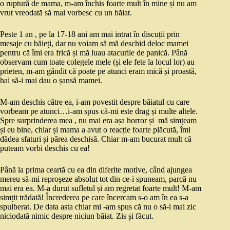
o ruptură de mama, m-am închis foarte mult în mine și nu am
vrut vreodată să mai vorbesc cu un băiat.
Peste 1 an , pe la 17-18 ani am mai intrat în discuții prin
mesaje cu băieți, dar nu voiam să mă deschid deloc mamei
pentru că îmi era frică și mă luau atacurile de panică. Până
observam cum toate colegele mele (și ele fete la locul lor) au
prieten, m-am gândit că poate pe atunci eram mică și proastă,
hai să-i mai dau o șansă mamei.
M-am deschis către ea, i-am povestit despre băiatul cu care
vorbeam pe atunci…i-am spus că-mi este drag și multe altele.
Spre surprinderea mea , nu mai era așa horror și mă simțeam
și eu bine, chiar și mama a avut o reacție foarte plăcută, îmi
dădea sfaturi și părea deschisă. Chiar m-am bucurat mult că
puteam vorbi deschis cu ea!
Până la prima ceartă cu ea din diferite motive, când ajungea
mereu să-mi reproșeze absolut tot din ce-i spuneam, parcă nu
mai era ea. M-a durut sufletul și am regretat foarte mult! M-am
simțit trădată! Încrederea pe care încercam s-o am în ea s-a
spulberat. De data asta chiar mi -am spus că nu o să-i mai zic
niciodată nimic despre niciun băiat. Zis și făcut.