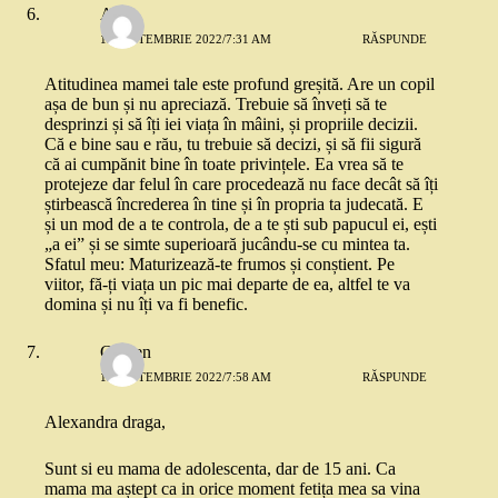
Ana
19 SEPTEMBRIE 2022/7:31 AM
RĂSPUNDE
Atitudinea mamei tale este profund greșită. Are un copil
așa de bun și nu apreciază. Trebuie să înveți să te
desprinzi și să îți iei viața în mâini, și propriile decizii.
Că e bine sau e rău, tu trebuie să decizi, și să fii sigură
că ai cumpănit bine în toate privințele. Ea vrea să te
protejeze dar felul în care procedează nu face decât să îți
știrbească încrederea în tine și în propria ta judecată. E
și un mod de a te controla, de a te ști sub papucul ei, ești
„a ei” și se simte superioară jucându-se cu mintea ta.
Sfatul meu: Maturizează-te frumos și conștient. Pe
viitor, fă-ți viața un pic mai departe de ea, altfel te va
domina și nu îți va fi benefic.
Carken
19 SEPTEMBRIE 2022/7:58 AM
RĂSPUNDE
Alexandra draga,
Sunt si eu mama de adolescenta, dar de 15 ani. Ca
mama ma aștept ca in orice moment fetița mea sa vina