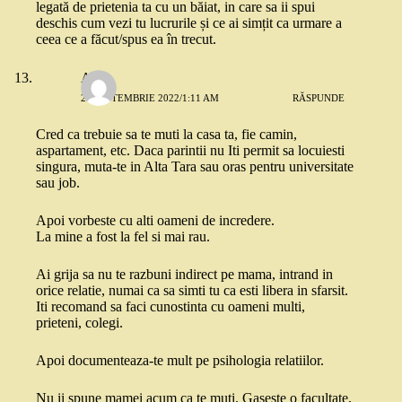
legată de prietenia ta cu un băiat, in care sa ii spui
deschis cum vezi tu lucrurile și ce ai simțit ca urmare a
ceea ce a făcut/spus ea în trecut.
Alina
23 SEPTEMBRIE 2022/1:11 AM
RĂSPUNDE
Cred ca trebuie sa te muti la casa ta, fie camin,
aspartament, etc. Daca parintii nu Iti permit sa locuiesti
singura, muta-te in Alta Tara sau oras pentru universitate
sau job.
Apoi vorbeste cu alti oameni de incredere.
La mine a fost la fel si mai rau.
Ai grija sa nu te razbuni indirect pe mama, intrand in
orice relatie, numai ca sa simti tu ca esti libera in sfarsit.
Iti recomand sa faci cunostinta cu oameni multi,
prieteni, colegi.
Apoi documenteaza-te mult pe psihologia relatiilor.
Nu ii spune mamei acum ca te muti. Gaseste o facultate,