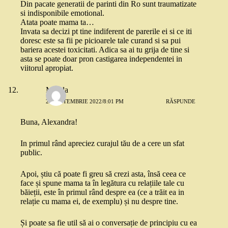
Din pacate generatii de parinti din Ro sunt traumatizate
si indisponibile emotional.
Atata poate mama ta…
Invata sa decizi pt tine indiferent de parerile ei si ce iti
doresc este sa fii pe picioarele tale curand si sa pui
bariera acestei toxicitati. Adica sa ai tu grija de tine si
asta se poate doar pron castigarea independentei in
viitorul apropiat.
Magda
22 SEPTEMBRIE 2022/8:01 PM
RĂSPUNDE
Buna, Alexandra!
In primul rând apreciez curajul tău de a cere un sfat
public.
Apoi, știu că poate fi greu să crezi asta, însă ceea ce
face și spune mama ta în legătura cu relațiile tale cu
băieții, este în primul rând despre ea (ce a trăit ea in
relație cu mama ei, de exemplu) și nu despre tine.
Și poate sa fie util să ai o conversație de principiu cu ea