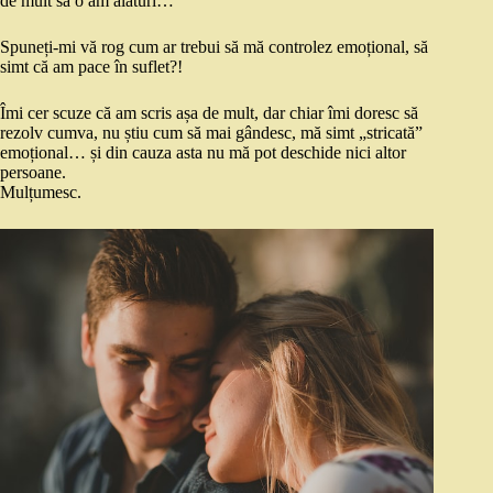
de mult sa o am alături…
Spuneți-mi vă rog cum ar trebui să mă controlez emoțional, să
simt că am pace în suflet?!
Îmi cer scuze că am scris așa de mult, dar chiar îmi doresc să
rezolv cumva, nu știu cum să mai gândesc, mă simt „stricată”
emoțional… și din cauza asta nu mă pot deschide nici altor
persoane.
Mulțumesc.