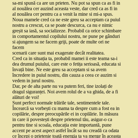
sa-mi spună ca are un prieten. Nu pot sa spun ca as fi in
al nouălea cer auzind aceasta veste, dar cred ca as fi in
al nouălea cer pentru ca a venit la mine si mi-a spus.
Noua mamele cred ca ne este greu sa acceptam ca puiul
nostru a crescut, ca se poate descurca, ca nu e nimic
greșit sa iasă, sa socializeze. Probabil ca orice schimbare
in comportamentul copilului nostru, ne pune pe gânduri
si ajungem sa ne facem griji, poate de multe ori ne
facem
scenarii care sunt mai exagerate decât realitatea.
Cred ca in situația ta, probabil mamei ii este teama sa-i
dea drumul puiului, care este o fetița serioasă, educata si
învață bine. Ne este greu sa acceptam si sa avem
încredere in puiul nostru, din cauza a ceea ce auzim si
vedem in jurul nostru.
Dar, pe de alta parte nu va putem feri, tine izolați de
dragul siguranței. Noi avem rolul de a va ghida, de a fi
alături de voi!
Sunt perfect normale trăirile tale, sentimentele tale.
Încearcă sa vorbești cu mama ta despre cum a fost ea in
copilărie, despre preocupările ei in copilărie. In măsura
in care ii povestești despre prietenul tău, asigur-o ca
pentru tine si scoala, educația este importantă, pune
accent pe acest aspect astfel încât sa nu creadă ca odata
ce începi o prietenie toată energia ta va merge în aceasta