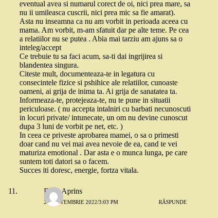
eventual avea si numarul corect de oi, nici prea mare, sa
nu ii umileasca cuscrii, nici prea mic sa fie amarat).
Asta nu inseamna ca nu am vorbit in perioada aceea cu
mama. Am vorbit, m-am sfatuit dar pe alte teme. Pe cea
a relatiilor nu se putea . Abia mai tarziu am ajuns sa o
inteleg/accept
Ce trebuie tu sa faci acum, sa-ti dai ingrijirea si
blandentea singura.
Citeste mult, documenteaza-te in legatura cu
consecintele fizice si pshihice ale relatiilor, cunoaste
oameni, ai grija de inima ta. Ai grija de sanatatea ta.
Informeaza-te, protejeaza-te, nu te pune in situatii
periculoase. ( nu accepta intalniri cu barbati necunoscuti
in locuri private/ intunecate, un om nu devine cunoscut
dupa 3 luni de vorbit pe net, etc. )
In ceea ce priveste aprobarea mamei, o sa o primesti
doar cand nu vei mai avea nevoie de ea, cand te vei
maturiza emotional . Dar asta e o munca lunga, pe care
suntem toti datori sa o facem.
Succes iti doresc, energie, fortza vitala.
Rosu Aprins
20 SEPTEMBRIE 2022/3:03 PM
RĂSPUNDE