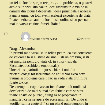
un fel de loc de sprijin reciproc, ai o problema, o postezi
acolo si in 99% din cazuri, desi raspunsurile vin de la
oameni din locuri f departate, ideea principala e aceeasi.
Pana la urma, cu totii avem aceleasi experiente de viata.
Poate merita sa cauti un loc d-asta online si cu persoane
mai in varsta ca tine, femei. Bafta!
Anca
19 SEPTEMBRIE 2022/8:34 PM
RĂSPUNDE
Draga Alexandra,
In primul rand vreau sa te felicit pentru ca esti constienta
de valoarea ta si ai stima de sine. Esti un om bun, si iti
iei masurile pentru o viata ok in viitor ( scoala,
Facultate, deschidere emotionala)
Uneori insa parintii din jur si chiar si unii din
prieteni/colegi tot influentati de adulti vor avea ceva
traume si probleme care ii fac sa vada viata prin filtre
foarte toxice.
De exemplu , copii care au fost foarte mult umiliti si
devalorizati de mici si mai ales fetitele care se simt
foarte lipsite de putere , ajung sa se propteasca in
mandrie , ca sa se apere de acele amintiri. De unde si
teoriile ‘sa ma caute el’ ‘ sa nu pierzi putere/onoare in