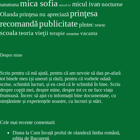
mica sofia
micul ivan
nocturne
sanatoasa
micul iv
prinţesa
Olanda
prinţesa nu apreciază
publicitate
recomandă
pîntec
retete
scoala
teoria vieţii
terapie
vacanta
umanitar
Despre mine
Scriu pentru că mă ajută, pentru că am nevoie să dau pe-afară
tot binele meu (și uneori și răul), pentru că vorbele odată
scrise, schimbă lucruri, și eu cred că le schimbă în bine. Scriu
despre copiii mei, despre mine, despre tot ce ne face viața
frumoasă. Încerc să ajut cu informații bine documentate, cu
simțăminte și experiențele noastre, cu lucruri și stări.
Cele mai recente comentarii
Diana
la
Cum învață proful de olandeză limba română,
ediția de București