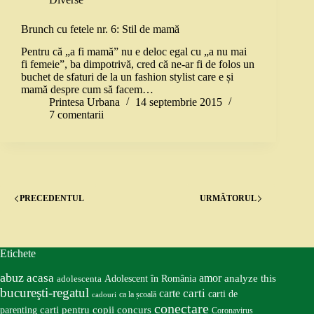
Brunch cu fetele nr. 6: Stil de mamă
Pentru că „a fi mamă” nu e deloc egal cu „a nu mai
fi femeie”, ba dimpotrivă, cred că ne-ar fi de folos un
buchet de sfaturi de la un fashion stylist care e și
mamă despre cum să facem…
Printesa Urbana
14 septembrie 2015
7 comentarii
PRECEDENTUL
URMĂTORUL
Etichete
abuz
acasa
amor
Adolescent în România
analyze this
adolescenta
bucureşti-regatul
carte
carti
carti de
ca la școală
cadouri
conectare
carti pentru copii
concurs
parenting
Coronavirus