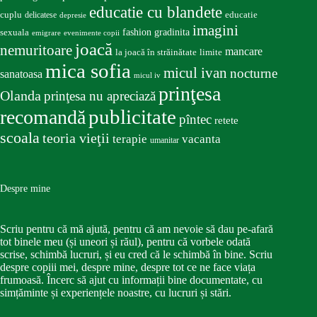
educatie cu blandete
educatie
cuplu
delicatese
depresie
imagini
fashion
gradinita
sexuala
emigrare
evenimente copii
joacă
nemuritoare
mancare
la joacă în străinătate
limite
mica sofia
micul ivan
nocturne
sanatoasa
micul iv
prinţesa
Olanda
prinţesa nu apreciază
publicitate
recomandă
pîntec
retete
scoala
teoria vieţii
terapie
vacanta
umanitar
Despre mine
Scriu pentru că mă ajută, pentru că am nevoie să dau pe-afară
tot binele meu (și uneori și răul), pentru că vorbele odată
scrise, schimbă lucruri, și eu cred că le schimbă în bine. Scriu
despre copiii mei, despre mine, despre tot ce ne face viața
frumoasă. Încerc să ajut cu informații bine documentate, cu
simțăminte și experiențele noastre, cu lucruri și stări.