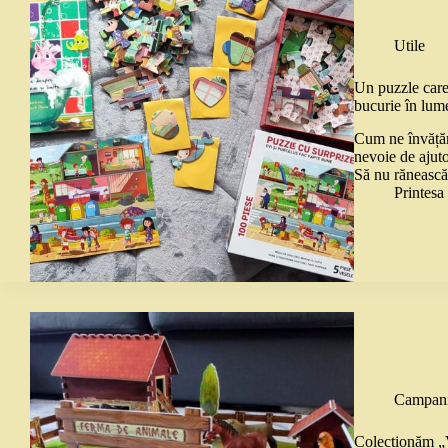
Utile
Un puzzle care
bucurie în lum
Cum ne învățăm
nevoie de ajuto
Să nu rănească
Printes
Campani
Colecționăm „V