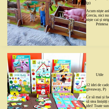
(p)
Acum niște ani
Grecia, nici nu
niște cai și st
Printes
Utile
12 idei de cado
giveaway, P)
Ce să mai și fa
să stea liniști
idei! Toate sun