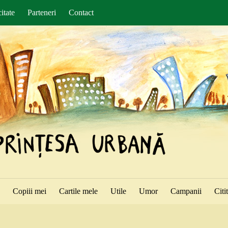
itate
Parteneri
Contact
ă
Copiii mei
Cartile mele
Utile
Umor
Campanii
Citi