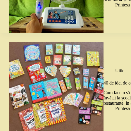
Printes
Utile
40 de idei de ca
Cum facem să l
învățat la școa
restaurante, în
Printes