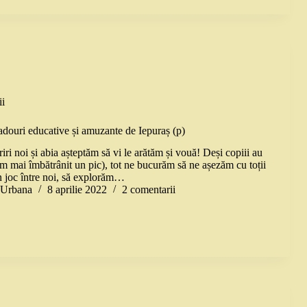
i
cadouri educative și amuzante de Iepuraș (p)
i noi și abia așteptăm să vi le arătăm și vouă! Deși copiii au
am mai îmbătrânit un pic), tot ne bucurăm să ne așezăm cu toții
n joc între noi, să explorăm…
a Urbana
8 aprilie 2022
2 comentarii