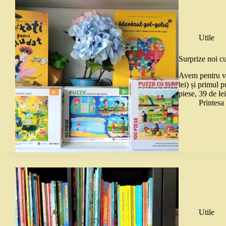
Utile
Surprize noi cu
Avem pentru vo
lei) și primul 
piese, 39 de l
Printes
Utile