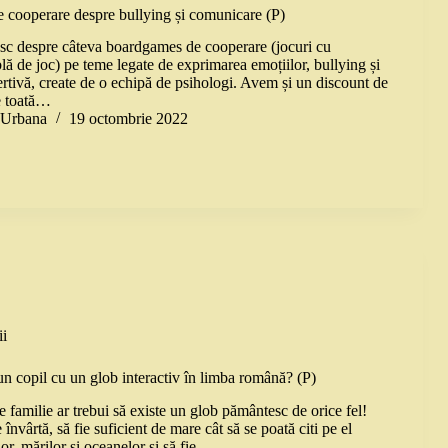
cooperare despre bullying și comunicare (P)
sc despre câteva boardgames de cooperare (jocuri cu
blă de joc) pe teme legate de exprimarea emoțiilor, bullying și
rtivă, create de o echipă de psihologi. Avem și un discount de
e toată…
a Urbana
19 octombrie 2022
i
un copil cu un glob interactiv în limba română? (P)
e familie ar trebui să existe un glob pământesc de orice fel!
 învârtă, să fie suficient de mare cât să se poată citi pe el
lor, mărilor și oceanelor și să fie…