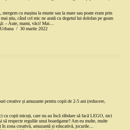
, mergem cu mașina la munte sau la mare sau poate eram prin
 mai știu, când cel mic ne arată cu degetul lui dolofan pe geam
rigă: – Aute, mami, văci! Mai…
a Urbana
30 martie 2022
uri creative și amuzante pentru copii de 2-5 ani (reducere,
ci cu copii micuți, care nu au încă răbdare să facă LEGO, nici
ți și să respecte regulile unui boardgame? Am eu multe, multe
t în zona creativă, amuzantă și educativă, jocurile…