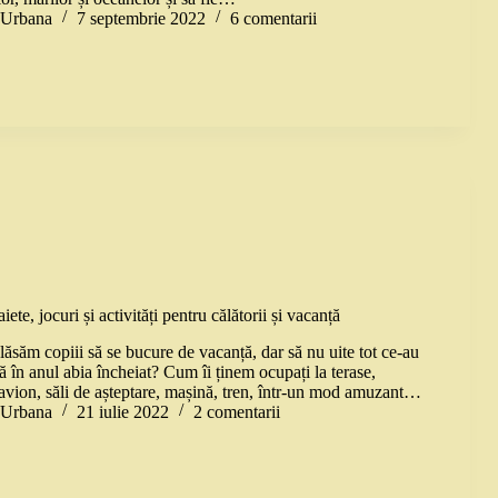
a Urbana
7 septembrie 2022
6 comentarii
iete, jocuri și activități pentru călătorii și vacanță
ăsăm copiii să se bucure de vacanță, dar să nu uite tot ce-au
lă în anul abia încheiat? Cum îi ținem ocupați la terase,
 avion, săli de așteptare, mașină, tren, într-un mod amuzant…
a Urbana
21 iulie 2022
2 comentarii