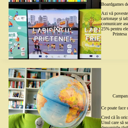
Boardgames de 
Azi vă poveste
cartonașe și ta
comunicare ase
25% pentru el
Printes
Campani
Ce poate face 
Cred că în oric
Unul care să se
denumirile țări