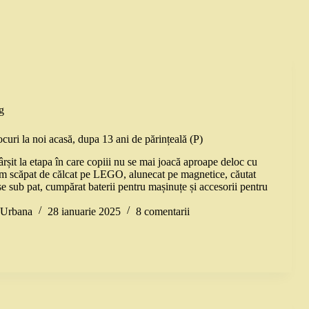
g
jocuri la noi acasă, dupa 13 ani de părințeală (P)
rșit la etapa în care copiii nu se mai joacă aproape deloc cu
 am scăpat de călcat pe LEGO, alunecat pe magnetice, căutat
e sub pat, cumpărat baterii pentru mașinuțe și accesorii pentru
a Urbana
28 ianuarie 2025
8 comentarii