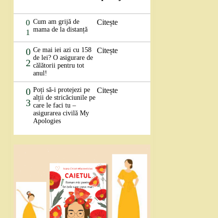
0
Cum am grijă de
Citește
mama de la distanță
1
0
Ce mai iei azi cu 158
Citește
de lei? O asigurare de
2
călătorii pentru tot
anul!
0
Poți să-i protejezi pe
Citește
alții de stricăciunile pe
3
care le faci tu –
asigurarea civilă My
Apologies