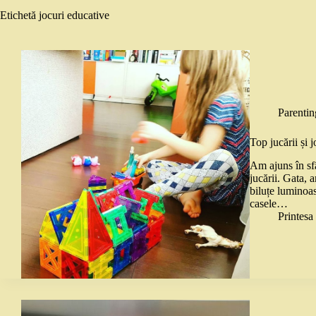
Etichetă
jocuri educative
Parentin
Top jucării și 
Am ajuns în sfâ
jucării. Gata,
biluțe luminoas
casele…
Printes