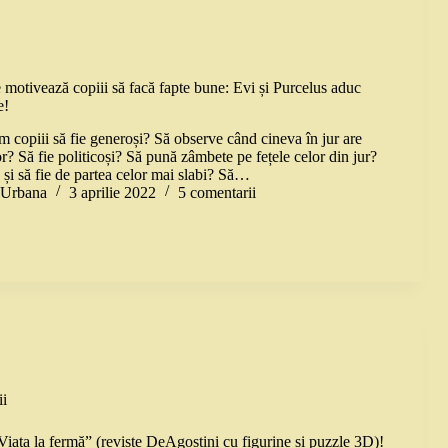
 motivează copiii să facă fapte bune: Evi și Purcelus aduc
e!
 copiii să fie generoși? Să observe când cineva în jur are
r? Să fie politicoși? Să pună zâmbete pe fețele celor din jur?
 și să fie de partea celor mai slabi? Să…
a Urbana
3 aprilie 2022
5 comentarii
i
iața la fermă” (reviste DeAgostini cu figurine și puzzle 3D)!