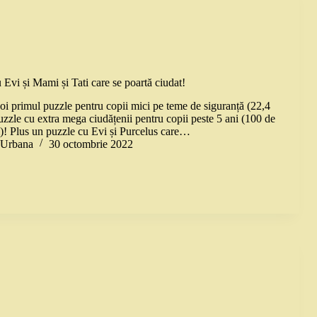
 Evi și Mami și Tati care se poartă ciudat!
i primul puzzle pentru copii mici pe teme de siguranță (22,4
puzzle cu extra mega ciudățenii pentru copii peste 5 ani (100 de
ei)! Plus un puzzle cu Evi și Purcelus care…
a Urbana
30 octombrie 2022