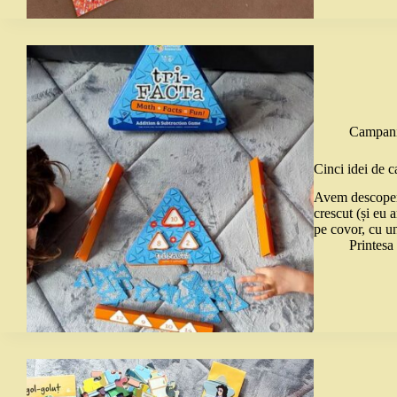
Campani
Cinci idei de 
Avem descoperir
crescut (și eu 
pe covor, cu u
Printes