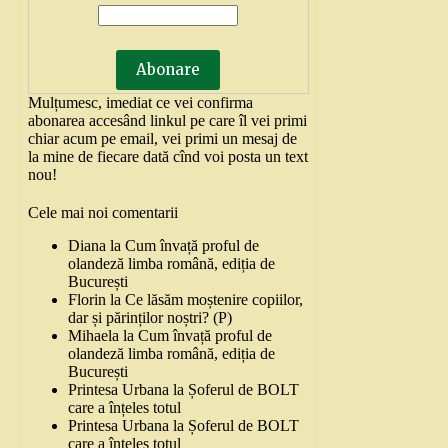
Mulțumesc, imediat ce vei confirma
abonarea accesând linkul pe care îl vei primi
chiar acum pe email, vei primi un mesaj de
la mine de fiecare dată cînd voi posta un text
nou!
Cele mai noi comentarii
Diana
la
Cum învață proful de
olandeză limba română, ediția de
București
Florin
la
Ce lăsăm moștenire copiilor,
dar și părinților noștri? (P)
Mihaela
la
Cum învață proful de
olandeză limba română, ediția de
București
Printesa Urbana
la
Șoferul de BOLT
care a înțeles totul
Printesa Urbana
la
Șoferul de BOLT
care a înțeles totul