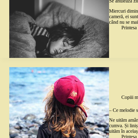
Se anulează zi
Miercuri dimine
cameră, ei sun
când nu se mai
Printes
Copiii m
– Ce melodie s
Ne uităm amândo
cumva. Și liniș
uităm în acelaș
Printes