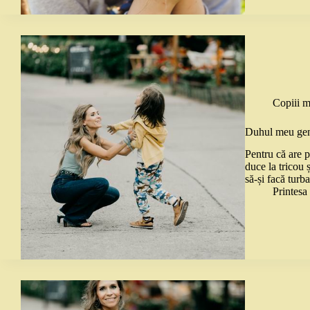
Copiii m
Duhul meu ge
Pentru că are p
duce la tricou 
să-și facă turb
Printes