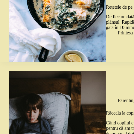
Rețetele de pe 
De fiecare dată
plânsul. Rapidă
gata în 10 minu
Printes
Parentin
Răceala la copi
Când copilul e
pentru că am tr
de ori cu al d