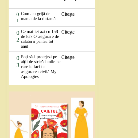
0
Cum am grijă de
Citește
mama de la distanță
1
0
Ce mai iei azi cu 158
Citește
de lei? O asigurare de
2
călătorii pentru tot
anul!
0
Poți să-i protejezi pe
Citește
alții de stricăciunile pe
3
care le faci tu –
asigurarea civilă My
Apologies