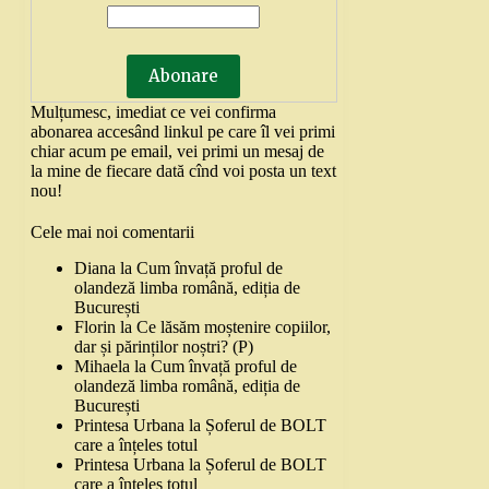
Mulțumesc, imediat ce vei confirma
abonarea accesând linkul pe care îl vei primi
chiar acum pe email, vei primi un mesaj de
la mine de fiecare dată cînd voi posta un text
nou!
Cele mai noi comentarii
Diana
la
Cum învață proful de
olandeză limba română, ediția de
București
Florin
la
Ce lăsăm moștenire copiilor,
dar și părinților noștri? (P)
Mihaela
la
Cum învață proful de
olandeză limba română, ediția de
București
Printesa Urbana
la
Șoferul de BOLT
care a înțeles totul
Printesa Urbana
la
Șoferul de BOLT
care a înțeles totul