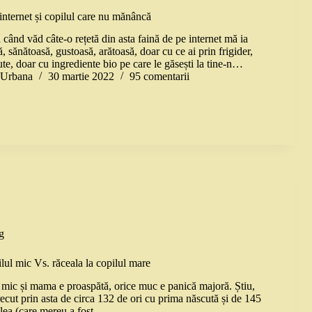
internet și copilul care nu mănâncă
 când văd câte-o rețetă din asta faină de pe internet mă ia
, sănătoasă, gustoasă, arătoasă, doar cu ce ai prin frigider,
te, doar cu ingrediente bio pe care le găsești la tine-n…
a Urbana
30 martie 2022
95 comentarii
g
lul mic Vs. răceala la copilul mare
 mic și mama e proaspătă, orice muc e panică majoră. Știu,
ecut prin asta de circa 132 de ori cu prima născută și de 145
oilea (care mereu a fost…