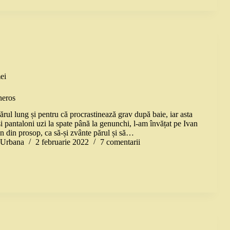
ei
neros
ărul lung și pentru că procrastinează grav după baie, iar asta
și pantaloni uzi la spate până la genunchi, l-am învățat pe Ivan
an din prosop, ca să-și zvânte părul și să…
a Urbana
2 februarie 2022
7 comentarii