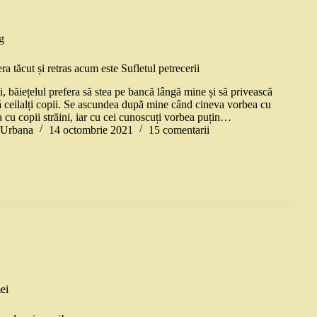
g
era tăcut și retras acum este Sufletul petrecerii
 băiețelul prefera să stea pe bancă lângă mine și să privească
ă ceilalți copii. Se ascundea după mine când cineva vorbea cu
a cu copii străini, iar cu cei cunoscuți vorbea puțin…
a Urbana
14 octombrie 2021
15 comentarii
ei