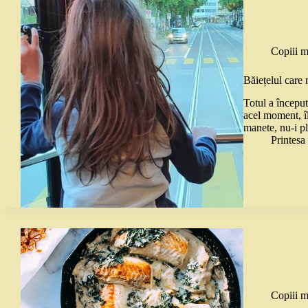
Copiii m
Băiețelul care 
Totul a început
acel moment, îl
manete, nu-i p
Printes
Copiii m