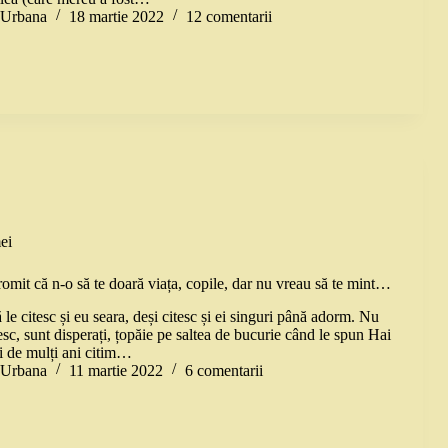
a Urbana
18 martie 2022
12 comentarii
ei
romit că n-o să te doară viața, copile, dar nu vreau să te mint…
 le citesc și eu seara, deși citesc și ei singuri până adorm. Nu
tesc, sunt disperați, țopăie pe saltea de bucurie când le spun Hai
și de mulți ani citim…
a Urbana
11 martie 2022
6 comentarii