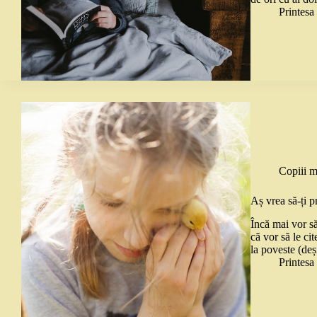
Printes
Copiii m
Aș vrea să-ți p
Încă mai vor să
că vor să le ci
la poveste (de
Printes