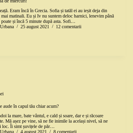
ua de miercuri!
ață. Eram încă în Grecia. Sofia și tatăl ei au ieșit deja din
t mai matinali. Eu și Iv nu suntem deloc harnici, lenevim până
 poate și încă 5 minute după asta. Sofi…
a Urbana
25 august 2021
12 comentarii
ei
e aude în capul tău chiar acum?
i la mare, bate vântul, e cald și soare, dar e și răcoare
te. Mă așez pe vine, să ne fie inimile la același nivel, să ne
i loc. Îi simt șuvițele de păr…
a Urbana
4 august 2021
8 comentarii