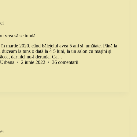
ei
nu vrea să se tundă
 în martie 2020, când băiețelul avea 5 ani și jumătate. Până la
 duceam la tuns o dată la 4-5 luni, la un salon cu mașini și
lăcea, dar nici nu-l deranja. Ca…
a Urbana
2 iunie 2022
36 comentarii
ei