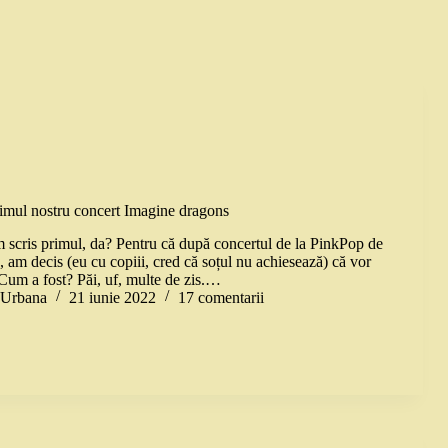
primul nostru concert Imagine dragons
m scris primul, da? Pentru că după concertul de la PinkPop de
 am decis (eu cu copiii, cred că soțul nu achiesează) că vor
 Cum a fost? Păi, uf, multe de zis.…
a Urbana
21 iunie 2022
17 comentarii