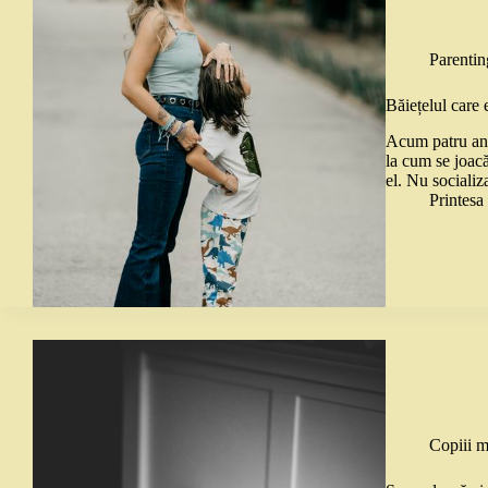
Parentin
Băiețelul care 
Acum patru ani,
la cum se joac
el. Nu socializ
Printes
Copiii m