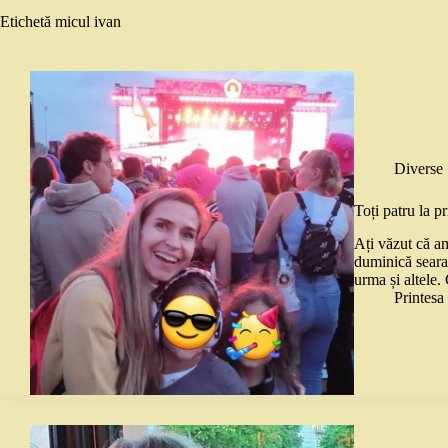
Etichetă
micul ivan
Diverse
Toți patru la 
Ați văzut că a
duminică seara,
urma și altele.
Printes