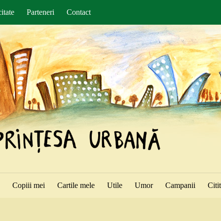
itate
Parteneri
Contact
ă
Copiii mei
Cartile mele
Utile
Umor
Campanii
Citi