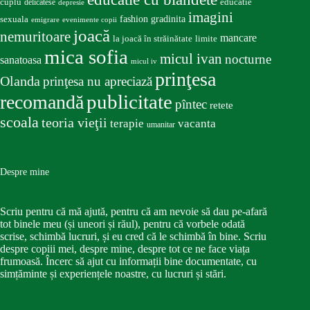
educatie
cuplu
delicatese
depresie
imagini
fashion
gradinita
sexuala
emigrare
evenimente copii
joacă
nemuritoare
mancare
la joacă în străinătate
limite
mica sofia
micul ivan
nocturne
sanatoasa
micul iv
prinţesa
Olanda
prinţesa nu apreciază
publicitate
recomandă
pîntec
retete
scoala
teoria vieţii
terapie
vacanta
umanitar
Despre mine
Scriu pentru că mă ajută, pentru că am nevoie să dau pe-afară
tot binele meu (și uneori și răul), pentru că vorbele odată
scrise, schimbă lucruri, și eu cred că le schimbă în bine. Scriu
despre copiii mei, despre mine, despre tot ce ne face viața
frumoasă. Încerc să ajut cu informații bine documentate, cu
simțăminte și experiențele noastre, cu lucruri și stări.