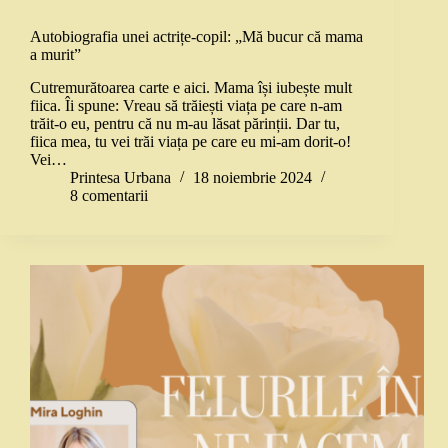
Autobiografia unei actrițe-copil: „Mă bucur că mama
a murit”
Cutremurătoarea carte e aici. Mama își iubește mult
fiica. Îi spune: Vreau să trăiești viața pe care n-am
trăit-o eu, pentru că nu m-au lăsat părinții. Dar tu,
fiica mea, tu vei trăi viața pe care eu mi-am dorit-o!
Vei…
Printesa Urbana
18 noiembrie 2024
8 comentarii