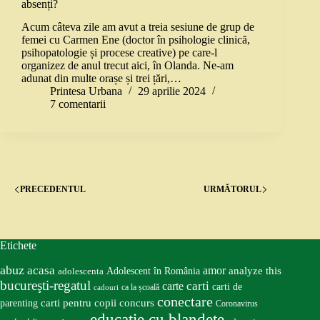
absenți?
Acum câteva zile am avut a treia sesiune de grup de
femei cu Carmen Ene (doctor în psihologie clinică,
psihopatologie și procese creative) pe care-l
organizez de anul trecut aici, în Olanda. Ne-am
adunat din multe orașe și trei țări,…
Printesa Urbana
29 aprilie 2024
7 comentarii
PRECEDENTUL
URMĂTORUL
Etichete
abuz
acasa
amor
Adolescent în România
analyze this
adolescenta
bucureşti-regatul
carte
carti
carti de
ca la școală
cadouri
conectare
carti pentru copii
concurs
parenting
Coronavirus
educatie cu blandete