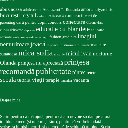
abuz
acasa
amor
Adolescent în România
analyze this
adolescenta
bucureşti-regatul
carte
carti
carti de
ca la școală
cadouri
conectare
carti pentru copii
concurs
parenting
Coronavirus
educatie cu blandete
educatie
cuplu
delicatese
depresie
imagini
fashion
gradinita
sexuala
emigrare
evenimente copii
joacă
nemuritoare
mancare
la joacă în străinătate
limite
mica sofia
micul ivan
nocturne
sanatoasa
micul iv
prinţesa
Olanda
prinţesa nu apreciază
publicitate
recomandă
pîntec
retete
scoala
teoria vieţii
terapie
vacanta
umanitar
Despre mine
Scriu pentru că mă ajută, pentru că am nevoie să dau pe-afară
tot binele meu (și uneori și răul), pentru că vorbele odată
scrise, schimbă lucruri, și eu cred că le schimbă în bine. Scriu