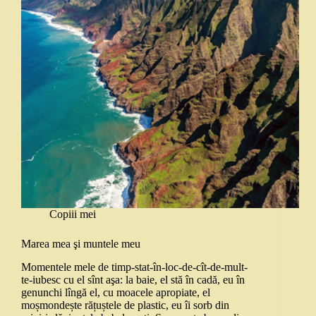
Copiii mei
Marea mea şi muntele meu
Momentele mele de timp-stat-în-loc-de-cît-de-mult-
te-iubesc cu el sînt aşa: la baie, el stă în cadă, eu în
genunchi lîngă el, cu moacele apropiate, el
moșmondește rățuștele de plastic, eu îi sorb din