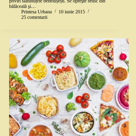
priviri slăninuțele bebelușești. Se opreşte brusc din
bălăceală şi…
Printesa Urbana
10 iunie 2015
25 comentarii