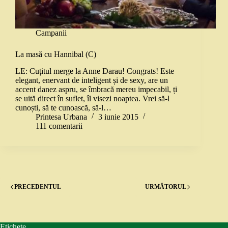
Campanii
La masă cu Hannibal (C)
LE: Cuțitul merge la Anne Darau! Congrats! Este
elegant, enervant de inteligent și de sexy, are un
accent danez aspru, se îmbracă mereu impecabil, ți
se uită direct în suflet, îl visezi noaptea. Vrei să-l
cunoști, să te cunoască, să-l…
Printesa Urbana
3 iunie 2015
111 comentarii
PRECEDENTUL
URMĂTORUL
Etichete