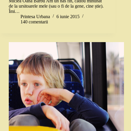
Miclea Oana Barbu Am un nas fin, cadou minunat
de la ursitoarele mele (sau o fi de la gene, cine știe).
Îmi…
Printesa Urbana
6 iunie 2015
140 comentarii