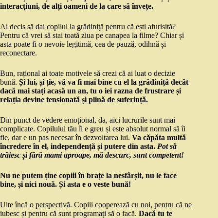
interacțiuni, de alți oameni de la care să învețe.
Ai decis să dai copilul la grădiniță pentru că ești afurisită?
Pentru că vrei să stai toată ziua pe canapea la filme? Chiar și
asta poate fi o nevoie legitimă, cea de pauză, odihnă și
reconectare.
Bun, rațional ai toate motivele să crezi că ai luat o decizie
bună.
Și lui, și ție, vă va fi mai bine cu el la grădiniță decât
dacă mai stați acasă un an, tu o iei razna de frustrare și
relația devine tensionată și plină de suferință.
Din punct de vedere emoțional, da, aici lucrurile sunt mai
complicate. Copilului tău îi e greu și este absolut normal să îi
fie, dar e un pas necesar în dezvoltarea lui.
Va căpăta multă
încredere în el, independență și putere din asta.
Pot să
trăiesc și fără mami aproape, mă descurc, sunt competent!
Nu ne putem ține copiii în brațe la nesfârșit, nu le face
bine, și nici nouă. Și asta e o veste bună!
Uite încă o perspectivă. Copiii cooperează cu noi, pentru că ne
iubesc și pentru că sunt programați să o facă.
Dacă tu te