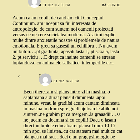
16 AUGUST 2021/12:56 PM
RĂSPUNDE
Acum ca am copii, de cand am citit Conceptul
Continuum, am inceput sa fiu interesata de
antropologie, de cum suntem noi oamenii proiectati
versus ce ne cere societatea moderna. Asa imi explic
multe dintre anxietatile noastre si problemele de natura
emotionala. E greu sa gasesti un echilibru…Nu avem
un buton….pt gradinita, apasati tasta 1, pt scoala, tasta
2, pt serviciu …E drept ca inainte oamenii se stresau
luptandu-se cu animalele salbatice, intemperiile etc..
Luiza
17 AUGUST 2021/4:20 PM
Been there..am si plans intr.o zi in masina..o
saptamana a durat plansul dimineata..apoi
minune..vreau la gradi!si acum cantam dimineata
in masina in drum spre gradi:ajutoarele abile noi
suntem..ne grabim pt ca mergem..la graaadiii…sa
ne jucam cu doamna si cu copiii! Daca o lasam
direct in bratele educatoarei plansul dura 10 15
min apoi se linistea..cu cat stateam mai mult cu cat
plangea mai rau…deci e un prag psihologic pe