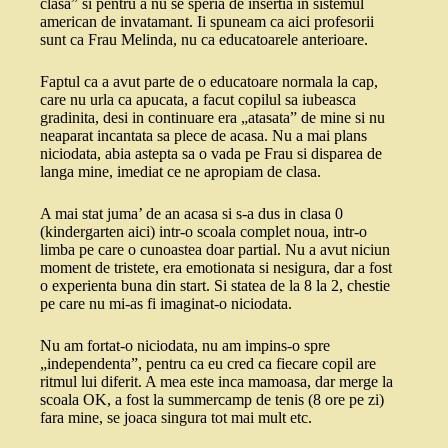
clasa” si pentru a nu se speria de insertia in sistemul
american de invatamant. Ii spuneam ca aici profesorii
sunt ca Frau Melinda, nu ca educatoarele anterioare.
Faptul ca a avut parte de o educatoare normala la cap,
care nu urla ca apucata, a facut copilul sa iubeasca
gradinita, desi in continuare era „atasata” de mine si nu
neaparat incantata sa plece de acasa. Nu a mai plans
niciodata, abia astepta sa o vada pe Frau si disparea de
langa mine, imediat ce ne apropiam de clasa.
A mai stat juma’ de an acasa si s-a dus in clasa 0
(kindergarten aici) intr-o scoala complet noua, intr-o
limba pe care o cunoastea doar partial. Nu a avut niciun
moment de tristete, era emotionata si nesigura, dar a fost
o experienta buna din start. Si statea de la 8 la 2, chestie
pe care nu mi-as fi imaginat-o niciodata.
Nu am fortat-o niciodata, nu am impins-o spre
„independenta”, pentru ca eu cred ca fiecare copil are
ritmul lui diferit. A mea este inca mamoasa, dar merge la
scoala OK, a fost la summercamp de tenis (8 ore pe zi)
fara mine, se joaca singura tot mai mult etc.