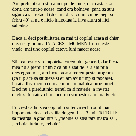
Am preferat sa o stiu aproape de mine, daca asta si-a
dorit, am tinut-o acasa, cand era bolnava, pana sa stiu
sigur ca s-a refacut (deci nu dusa cu mucii pe piept si
febra 40) si nu e nicio inapoiata la invatatura si nici
salbatica.
Daca ai deci posibilitatea sa mai tii copilul acasa si chiar
crezi ca gradinita IN ACEST MOMENT nu ii este
vitala, mai tine copilul cateva luni macar acasa.
Stiu ca poate vin impotriva curentului general, dar fiica-
mea nu a pierdut nimic ca nu a stat de la 2 ani prin
cresa/gradinita, am lucrat acasa mereu peste programa
(ca ii place sa studieze si eu am avut timp si rabdare),
incat a fost mereu cu macar un an inaintea programei.
Deci nu a pierdut nici trenul ca si materie, a invatat
engleza in cateva luni, acum o vorbeste ca un nativ etc.
Eu cred ca linistea copilului si fericirea lui sunt mai
importante decat chestiile de genul „la 3 ani TREBUIE
sa mearga la gradinita”, „trebuie sa stea fara maica-sa”,
„trebuie, trebuie, trebuie”.