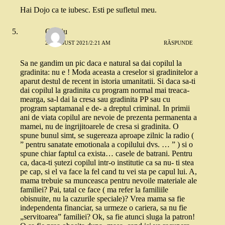
Hai Dojo ca te iubesc. Esti pe sufletul meu.
Ovidiu
21 AUGUST 2021/2:21 AM
RĂSPUNDE
Sa ne gandim un pic daca e natural sa dai copilul la
gradinita: nu e ! Moda aceasta a creselor si gradinitelor a
aparut destul de recent in istoria umanitatii. Si daca sa-ti
dai copilul la gradinita cu program normal mai treaca-
mearga, sa-l dai la cresa sau gradinita PP sau cu
program saptamanal e de- a dreptul criminal. In primii
ani de viata copilul are nevoie de prezenta permanenta a
mamei, nu de ingrijitoarele de cresa si gradinita. O
spune bunul simt, se sugereaza aproape zilnic la radio (
” pentru sanatate emotionala a copilului dvs. … ” ) si o
spune chiar faptul ca exista… casele de batrani. Pentru
ca, daca-ti șutezi copilul intr-o institutie ca sa nu- ti stea
pe cap, si el va face la fel cand tu vei sta pe capul lui. A,
mama trebuie sa munceasca pentru nevoile materiale ale
familiei? Pai, tatal ce face ( ma refer la familiile
obisnuite, nu la cazurile speciale)? Vrea mama sa fie
independenta financiar, sa urmeze o cariera, sa nu fie
„servitoarea” familiei? Ok, sa fie atunci sluga la patron!