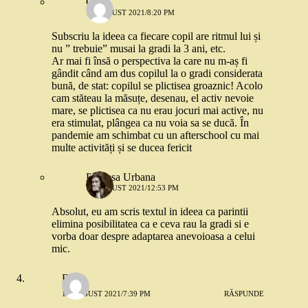
Cora
16 AUGUST 2021/8:20 PM
Subscriu la ideea ca fiecare copil are ritmul lui și
nu ” trebuie” musai la gradi la 3 ani, etc.
Ar mai fi însă o perspectiva la care nu m-aș fi
gândit când am dus copilul la o gradi considerata
bună, de stat: copilul se plictisea groaznic! Acolo
cam stăteau la măsuțe, desenau, el activ nevoie
mare, se plictisea ca nu erau jocuri mai active, nu
era stimulat, plângea ca nu voia sa se ducă. În
pandemie am schimbat cu un afterschool cu mai
multe activități și se ducea fericit
Printesa Urbana
17 AUGUST 2021/12:53 PM
Absolut, eu am scris textul in ideea ca parintii
elimina posibilitatea ca e ceva rau la gradi si e
vorba doar despre adaptarea anevoioasa a celui
mic.
Elena
16 AUGUST 2021/7:39 PM
RĂSPUNDE