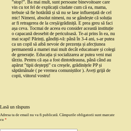
”stop!”. Ba mai mult, sunt persoane binevoitoare care
vin cu tot fel de explicații ciudate cum că ea, mama,
trebuie să fie hotărâtă și să nu se lase influențată de cel
mic! Nimeni, absolut nimeni, nu se gândește că soluția
ar fi retragerea de la creșă/grădiniță. E prea greu să faci
așa ceva. Tocmai de aceea eu consider această instituție
o capacană deosebit de periculoasă. Te-ai prins în ea, nu
mai scapi! Părinți, gândiți-vă: până în 3-4 ani, s-ar putea
ca un copil să aibă nevoie de prezența și afecțiunea
permanentă a mamei mai mult decât educatoare și colegi
de generație. Educația și socializarea ar putea veni mai
târziu. Pentru că așa a fost dintotdeauna, până când au
apărut ”tipii deștepți” cu creșele, grădinițele PP și
săptămânale ( pe vremea comuniștilor ). Aveți grijă de
copii, viitorul vostru!
Lasă un răspuns
Adresa ta de email nu va fi publicată.
Câmpurile obligatorii sunt marcate
cu
*