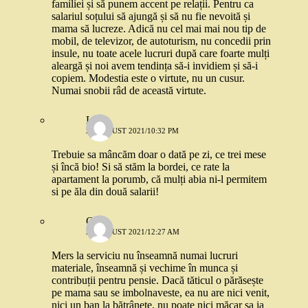
familiei și să punem accent pe relații. Pentru ca
salariul soțului să ajungă și să nu fie nevoită și
mama să lucreze. Adică nu cel mai mai nou tip de
mobil, de televizor, de autoturism, nu concedii prin
insule, nu toate acele lucruri după care foarte mulți
aleargă și noi avem tendința să-i invidiem și să-i
copiem. Modestia este o virtute, nu un cusur.
Numai snobii râd de această virtute.
Lia
21 AUGUST 2021/10:32 PM
Trebuie sa mâncăm doar o dată pe zi, ce trei mese
și încă bio! Si să stăm la bordei, ce rate la
apartament la porumb, că mulți abia ni-l permitem
si pe ăla din două salarii!
Cora
22 AUGUST 2021/12:27 AM
Mers la serviciu nu înseamnă numai lucruri
materiale, înseamnă și vechime în munca și
contribuții pentru pensie. Dacă tăticul o părăsește
pe mama sau se imbolnaveste, ea nu are nici venit,
nici un ban la bătrânețe, nu poate nici măcar sa ia