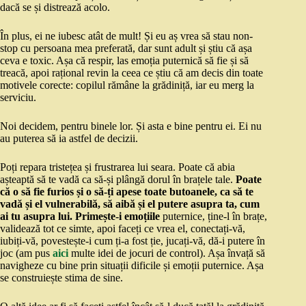
dacă se și distrează acolo.
În plus, ei ne iubesc atât de mult! Și eu aș vrea să stau non-
stop cu persoana mea preferată, dar sunt adult și știu că așa
ceva e toxic. Așa că respir, las emoția puternică să fie și să
treacă, apoi rațional revin la ceea ce știu că am decis din toate
motivele corecte: copilul rămâne la grădiniță, iar eu merg la
serviciu.
Noi decidem, pentru binele lor. Și asta e bine pentru ei. Ei nu
au puterea să ia astfel de decizii.
Poți repara tristețea și frustrarea lui seara. Poate că abia
așteaptă să te vadă ca să-și plângă dorul în brațele tale.
Poate
că o să fie furios și o să-ți apese toate butoanele, ca să te
vadă și el vulnerabilă, să aibă și el putere asupra ta, cum
ai tu asupra lui. Primește-i emoțiile
puternice, ține-l în brațe,
validează tot ce simte, apoi faceți ce vrea el, conectați-vă,
iubiți-vă, povestește-i cum ți-a fost ție, jucați-vă, dă-i putere în
joc (am pus
aici
multe idei de jocuri de control). Așa învață să
navigheze cu bine prin situații dificile și emoții puternice. Așa
se construiește stima de sine.