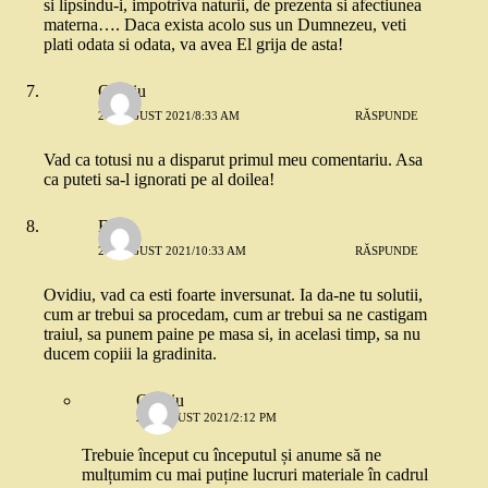
si lipsindu-i, impotriva naturii, de prezenta si afectiunea
materna…. Daca exista acolo sus un Dumnezeu, veti
plati odata si odata, va avea El grija de asta!
Ovidiu
21 AUGUST 2021/8:33 AM
RĂSPUNDE
Vad ca totusi nu a disparut primul meu comentariu. Asa
ca puteti sa-l ignorati pe al doilea!
E.
21 AUGUST 2021/10:33 AM
RĂSPUNDE
Ovidiu, vad ca esti foarte inversunat. Ia da-ne tu solutii,
cum ar trebui sa procedam, cum ar trebui sa ne castigam
traiul, sa punem paine pe masa si, in acelasi timp, sa nu
ducem copiii la gradinita.
Ovidiu
21 AUGUST 2021/2:12 PM
Trebuie început cu începutul și anume să ne
mulțumim cu mai puține lucruri materiale în cadrul