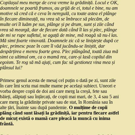
Copilașul meu merge de ceva vreme la grădiniță. Locul e OK,
doamnele se poartă frumos, au grijă de ei, totul e bine, nu am
motive să cred că e ceva în neregulă, cu toate astea el plânge
în fiecare dimineață, nu vrea să se îmbrace să plecăm, de
multe ori îl luăm pe sus, plânge și pe drum, sunt și zile când
vrea să meargă, dar de fiecare dată când îl las și plec, plânge
de mi se rupe sufletul, se agață de mine, mă roagă să nu-l las.
Mă simt foarte vinovată. Doamnele zic că se liniștește după ce
plec, primesc poze în care îl văd jucându-se liniștit, dar
despărțirea e mereu foarte grea. Plec plângând, toată ziua mă
simt ca ultimul om, ca o mamă rea, care-și lasă copilul din
egoism. Te rog să mă ajuți, cum fac să gestionez vina mea și
plânsul lui?
Primesc genul acesta de mesaj cel puțin o dată pe zi, sunt zile
în care îmi scriu mai multe mame pe același subiect. Uneori e
vorba despre copii de doi ani care merg la creșă, fete sau
băieți, alăptați sau înțărcați, de copii mai mari, de 3, 4 sau 5 ani
care merg la grădinițe private sau de stat, în România sau în
alte țări, înainte sau după pandemie.
O mulțime de copii
plâng când sunt lăsați la grădiniță, iar pentru fiecare astfel
de micuț există o mamă care pleacă la muncă cu inima
frântă.