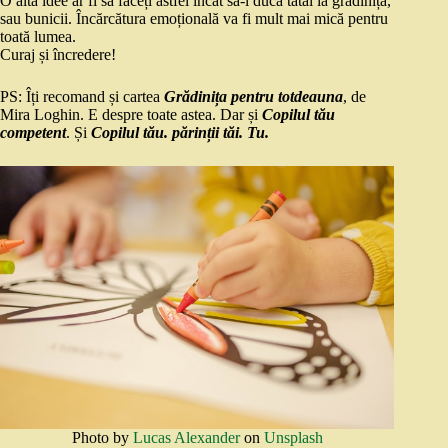
O altă idee ar fi să faceți astfel încât să-l ducă tatăl la grădiniță,
sau bunicii. Încărcătura emoțională va fi mult mai mică pentru
toată lumea.
Curaj și încredere!
PS: Îți recomand și cartea
Grădinița pentru totdeauna
, de
Mira Loghin. E despre toate astea. Dar și
Copilul tău
competent
. Și
Copilul tău. părinții tăi. Tu.
Photo by
Lucas Alexander
on
Unsplash