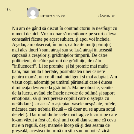
Ovidiu
22 AUGUST 2021/9:15 PM
RĂSPUNDE
Nu am de gând să discut în contradictoriu la nesfârșit cu
nimeni de aici. Vreau doar să menționez pe scurt câteva
constatări făcute pe acest subiect, și apoi voi încheia.
Așadar, am observat, în timp, că foarte mulți părinți (
mai ales tineri ) sunt atrași sau se lasă atrași în această
capcană a creșelor și grădinițelor timpurii. De către
politicieni, de către patroni de grădinițe, de către
”influenceri”. Li se promite, și își promit: mai mulți
bani, mai multă libertate, posibilitatea unei cariere
pentru mamă, un copil mai inteligent și mai adaptat. Am
văzut copii adormiți pe umărul părintelui care-i ducea
dimineața devreme la grădiniță. Mame obosite, venite
de la lucru, având ele însele nevoie de odihnă și suport
emoțional, să-și recupereze copilul care o aștepta cu
nerăbdare ( iar acasă o așteptau vasele nespălate, rufele,
mâcarea care trebuia făcută – că doar nu se apuca soțul
de ele! ). Dar unul dintre cele mai tragice lucruri pe care
le-am văzut a fost că, deși unii copii dau semne că ceva
nu e-n regulă, deși mamele încep să-și dea seama de
greșeală, acestea din urmă nu știu sau nu pot să zică: