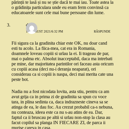
părinții te lasă și nu se știe dacă te mai iau. Toate astea la
o grădinița particulara unde eu eram ferm convinsă ca
educatoarele sunt cele mai bune persoane din lume.
dojo
16 AUGUST 2021/6:32 PM
RĂSPUNDE
Fii sigura ca la gradinita chiar este OK, nu doar cand
esti tu acolo. La fiica-mea, cat era in Romania,
doamnele loveau copiii si urlau la ei. Ii trageau de par,
mai o palma etc. Absolut inacceptabil, daca ma intrebati
pe mine, dar majoritatea parintilor ori faceau asta oricum
cu copiii acasa (deci nu-i deranja neaparat), ori
considerau ca si copiii is naspa, deci mai merita cate una
peste bot.
Nadia nu a fost nicodata lovita, asta stiu, pentru ca am
avut grija ca in prima zi de gradinita sa spun cu voce
tara, in plina sedinta ca, daca indrazneste cineva sa se
atinga de ea, le dau foc. Au crezut probabil ca-s nebuna,
nu conteaza, ideea este ca nu s-au atins de ea. Dar,
faptul ca ii bruscau pe altii si urlau non-stop la clasa au
facut copilul sa planga IN FIECARE ZI, de parca ii
murise careva in casa.