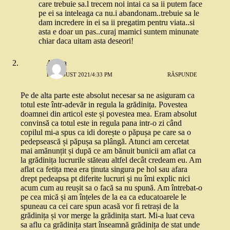
care trebuie sa.l trecem noi intai ca sa ii putem face
pe ei sa inteleaga ca nu.i abandonam..trebuie sa le
dam incredere in ei sa ii pregatim pentru viata..si
asta e doar un pas..curaj mamici suntem minunate
chiar daca uitam asta deseori!
Andra
16 AUGUST 2021/4:33 PM
RĂSPUNDE
Pe de alta parte este absolut necesar sa ne asiguram ca
totul este într-adevăr in regula la grădinița. Povestea
doamnei din articol este și povestea mea. Eram absolut
convinsă ca totul este in regula pana intr-o zi când
copilul mi-a spus ca idi dorește o păpușa pe care sa o
pedepsească și păpușa sa plângă. Atunci am cercetat
mai amănunțit și după ce am bănuit bunicii am aflat ca
la grădinița lucrurile stăteau altfel decât credeam eu. Am
aflat ca fetița mea era ținuta singura pe hol sau afara
drept pedeapsa pt diferite lucruri și nu îmi explic nici
acum cum au reușit sa o facă sa nu spună. Am întrebat-o
pe cea mică și am înțeles de la ea ca educatoarele le
spuneau ca cei care spun acasă vor fi retrași de la
grădinița și vor merge la grădinița start. Mi-a luat ceva
sa aflu ca grădinița start înseamnă grădinița de stat unde