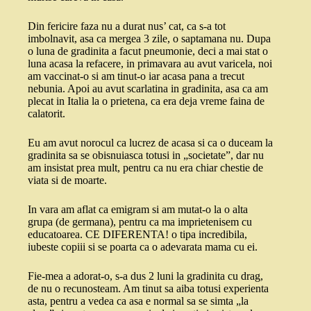
Din fericire faza nu a durat nus’ cat, ca s-a tot
imbolnavit, asa ca mergea 3 zile, o saptamana nu. Dupa
o luna de gradinita a facut pneumonie, deci a mai stat o
luna acasa la refacere, in primavara au avut varicela, noi
am vaccinat-o si am tinut-o iar acasa pana a trecut
nebunia. Apoi au avut scarlatina in gradinita, asa ca am
plecat in Italia la o prietena, ca era deja vreme faina de
calatorit.
Eu am avut norocul ca lucrez de acasa si ca o duceam la
gradinita sa se obisnuiasca totusi in „societate”, dar nu
am insistat prea mult, pentru ca nu era chiar chestie de
viata si de moarte.
In vara am aflat ca emigram si am mutat-o la o alta
grupa (de germana), pentru ca ma imprietenisem cu
educatoarea. CE DIFERENTA! o tipa incredibila,
iubeste copiii si se poarta ca o adevarata mama cu ei.
Fie-mea a adorat-o, s-a dus 2 luni la gradinita cu drag,
de nu o recunosteam. Am tinut sa aiba totusi experienta
asta, pentru a vedea ca asa e normal sa se simta „la