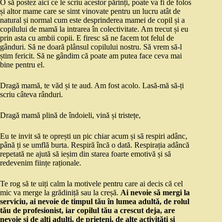
O să postez aici ce le scriu acestor părinți, poate va fi de folos
și altor mame care se simt vinovate pentru un lucru atât de
natural și normal cum este desprinderea mamei de copil și a
copilului de mamă la intrarea în colectivitate. Am trecut și eu
prin asta cu ambii copii. E firesc să ne facem tot felul de
gânduri. Să ne doară plânsul copilului nostru. Să vrem să-l
știm fericit. Să ne gândim că poate am putea face ceva mai
bine pentru el.
Dragă mamă, te văd și te aud. Am fost acolo. Lasă-mă să-ți
scriu câteva rânduri.
Dragă mamă plină de îndoieli, vină și tristețe,
Eu te invit să te oprești un pic chiar acum și să respiri adânc,
până ți se umflă burta. Respiră încă o dată. Respirația adâncă
repetată ne ajută să ieșim din starea foarte emotivă și să
redevenim ființe raționale.
Te rog să te uiți calm la motivele pentru care ai decis că cel
mic va merge la grădiniță sau la creșă.
Ai nevoie să mergi la
serviciu, ai nevoie de timpul tău în lumea adultă, de rolul
tău de profesionist, iar copilul tău a crescut deja, are
nevoie și de alți adulți, de prieteni, de alte activități și