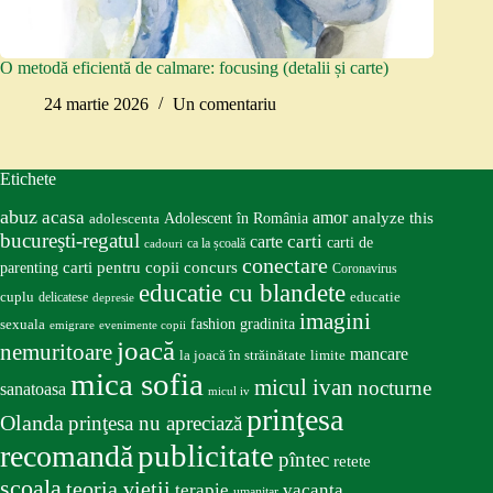
O metodă eficientă de calmare: focusing (detalii și carte)
24 martie 2026
Un comentariu
Etichete
abuz
acasa
amor
Adolescent în România
analyze this
adolescenta
bucureşti-regatul
carte
carti
carti de
ca la școală
cadouri
conectare
carti pentru copii
concurs
parenting
Coronavirus
educatie cu blandete
educatie
cuplu
delicatese
depresie
imagini
fashion
gradinita
sexuala
emigrare
evenimente copii
joacă
nemuritoare
mancare
la joacă în străinătate
limite
mica sofia
micul ivan
nocturne
sanatoasa
micul iv
prinţesa
Olanda
prinţesa nu apreciază
publicitate
recomandă
pîntec
retete
scoala
teoria vieţii
terapie
vacanta
umanitar