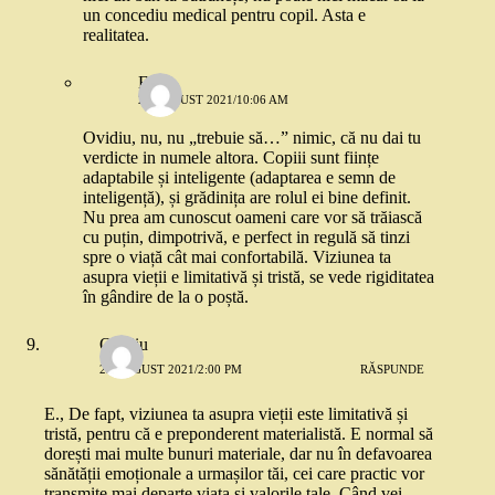
un concediu medical pentru copil. Asta e
realitatea.
E.
22 AUGUST 2021/10:06 AM
Ovidiu, nu, nu „trebuie să…” nimic, că nu dai tu
verdicte in numele altora. Copiii sunt ființe
adaptabile și inteligente (adaptarea e semn de
inteligență), și grădinița are rolul ei bine definit.
Nu prea am cunoscut oameni care vor să trăiască
cu puțin, dimpotrivă, e perfect in regulă să tinzi
spre o viață cât mai confortabilă. Viziunea ta
asupra vieții e limitativă și tristă, se vede rigiditatea
în gândire de la o poștă.
Ovidiu
22 AUGUST 2021/2:00 PM
RĂSPUNDE
E., De fapt, viziunea ta asupra vieții este limitativă și
tristă, pentru că e preponderent materialistă. E normal să
dorești mai multe bunuri materiale, dar nu în defavoarea
sănătății emoționale a urmașilor tăi, cei care practic vor
transmite mai departe viața și valorile tale. Când vei