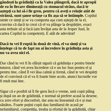
gândești la grădiniță ca la Valea plângerii, dacă te apropii
de ea în fiecare dimineață cu stomacul strâns, dacă te
aștepți ca lui să-i fie greu, pentru că aveți o relație atât de
strânsă, sunt șanse uriașe ca fix așa să se întâmple.
Copilul
simte ce simți și se va comporta așa cum aștepți de la el,
convins că dacă tu crezi că el va plânge la despărțire, exact
asta trebuie să și facă (am învățat asta de la Jesper Juul, în
cartea Copilul tu competent). E atât de adevărat!
Dacă tu vei fi ruptă în două de vină, el va simți și va
înțelege că tu de fapt nu ai încredere în grădinița asta și
nu va avea nici el.
Dar când tu vei fi în sfârșit sigură că grădinița e pentru binele
tuturor, când vei avea încredere că e un loc bun pentru el și
pentru tine, când îl vei lăsa calmă și fermă, când te vei despărți
de el convinsă că el va fi foarte bine acolo, atunci lucrurile vor
fi mult mai line.
Sigur că e posibil să îi fie greu încă o vreme, unii copii plâng
și după un an de grădiniță, e normal să prefere acasă la desene,
cu zero efort și disconfort, dar asta nu înseamnă că e și mai
sănătos. Foarte puțini copii dau familiarul de acasă pe
nefamiliarul, competiția, treaba și efortul de la grădiniță, chiar