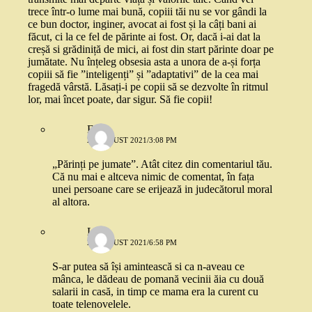
trece într-o lume mai bună, copiii tăi nu se vor gândi la
ce bun doctor, inginer, avocat ai fost și la câți bani ai
făcut, ci la ce fel de părinte ai fost. Or, dacă i-ai dat la
creșă si grădiniță de mici, ai fost din start părinte doar pe
jumătate. Nu înțeleg obsesia asta a unora de a-și forța
copiii să fie ”inteligenți” și ”adaptativi” de la cea mai
fragedă vârstă. Lăsați-i pe copii să se dezvolte în ritmul
lor, mai încet poate, dar sigur. Să fie copii!
E.
22 AUGUST 2021/3:08 PM
„Părinți pe jumate”. Atât citez din comentariul tău.
Că nu mai e altceva nimic de comentat, în fața
unei persoane care se erijează in judecătorul moral
al altora.
Lia
22 AUGUST 2021/6:58 PM
S-ar putea să își amintească si ca n-aveau ce
mânca, le dădeau de pomană vecinii ăia cu două
salarii in casă, in timp ce mama era la curent cu
toate telenovelele.