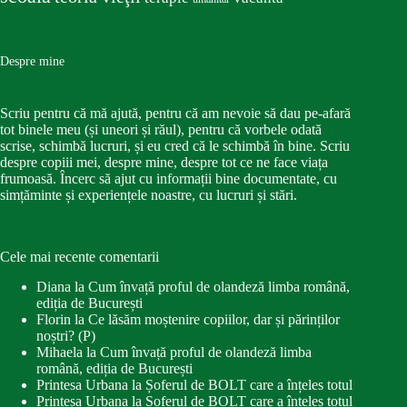
Despre mine
Scriu pentru că mă ajută, pentru că am nevoie să dau pe-afară
tot binele meu (și uneori și răul), pentru că vorbele odată
scrise, schimbă lucruri, și eu cred că le schimbă în bine. Scriu
despre copiii mei, despre mine, despre tot ce ne face viața
frumoasă. Încerc să ajut cu informații bine documentate, cu
simțăminte și experiențele noastre, cu lucruri și stări.
Cele mai recente comentarii
Diana
la
Cum învață proful de olandeză limba română,
ediția de București
Florin
la
Ce lăsăm moștenire copiilor, dar și părinților
noștri? (P)
Mihaela
la
Cum învață proful de olandeză limba
română, ediția de București
Printesa Urbana
la
Șoferul de BOLT care a înțeles totul
Printesa Urbana
la
Șoferul de BOLT care a înțeles totul