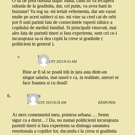
O sa fie prea obosita dupa- masa, cand isi va recupera
odrasla de la gradinita, dar, cel putin, va avea bani in
buzunar! Va rog sa- mi iertati vehementa, dar am vazut
multe pe acest subiect si nu- mi vine sa cred cat de orbi
pot fi unii parinti fata de consecintele ruperii zilnice a
copilului de mediul familial. Si principalii vinovati, mai
ales fata de parintii tineri si fara experienta, sunt cei ce-i
incurajeaza sa-si dea copiii la crese si gradinite (
politicieni in general ).
Lia
21 AUGUST 2021/8:43 AM
Bine ar fi să se poată trăi in țara asta dintr-un
singur salariu, mai nasol e ca, in realitate, uneori se
face foamea si cu două!
Ovidiu
21 AUGUST 2021/8:28 AM
RĂSPUNDE
Ai sters comentariul meu, printesa urbana…. Semn
sigur ca a durut…! Da, nu numai politicienii incurajeaza
parintii tineri si fara experienta sa distruga sanatatea
emotionala a copiilor lor, ducandu-i la cresa si gradinita