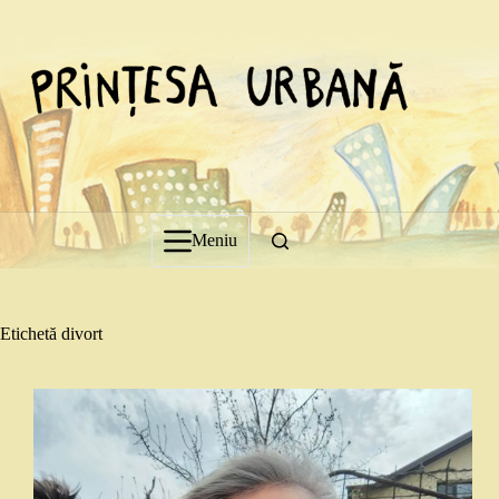
Sari
la
conținut
Meniu
Etichetă
divort