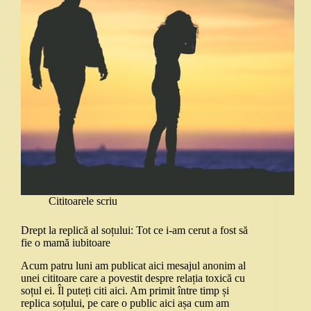
Cititoarele scriu
Drept la replică al soțului: Tot ce i-am cerut a fost să
fie o mamă iubitoare
Acum patru luni am publicat aici mesajul anonim al
unei cititoare care a povestit despre relația toxică cu
soțul ei. Îl puteți citi aici. Am primit între timp și
replica soțului, pe care o public aici așa cum am