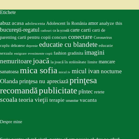
Etichete
abuz
acasa
amor
Adolescent în România
analyze this
adolescenta
bucureşti-regatul
carte
carti
carti de
ca la școală
cadouri
conectare
carti pentru copii
concurs
parenting
Coronavirus
educatie cu blandete
educatie
cuplu
delicatese
depresie
imagini
fashion
gradinita
sexuala
emigrare
evenimente copii
joacă
nemuritoare
mancare
la joacă în străinătate
limite
mica sofia
micul ivan
nocturne
sanatoasa
micul iv
prinţesa
Olanda
prinţesa nu apreciază
publicitate
recomandă
pîntec
retete
scoala
teoria vieţii
terapie
vacanta
umanitar
Despre mine